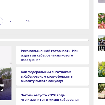
вчер
...
1
2
14
09:28
вчер
08:0
вчер
Река повышенной готовности, Или
06.0
ждать ли хабаровчанам нового
наводнения
06.0
Как федеральным льготникам
в Хабаровском крае оформить
выплату вместо соцуслуг
ли
ии
06.0
Законы августа 2026 года:
что изменится в жизни хабаровчан