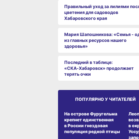
Правильный уход за лилиями пос
цветения для садоводов
Хабаровского края
Мария Шапошникова: «Семья - о
из главных ресурсов нашего
здоровья»
Последний в таблице:
«СКА‑Хабаровск» продолжает
терять очки
ПОПУЛЯРНО У ЧИТАТЕЛЕЙ
СРЕДА ОБИТАНИЯ
СРЕД
На острове Фуругельма
Лео
крепнет единственная
воз
в России гнездовая
в ок
популяция редкой птицы
Уссу
запо