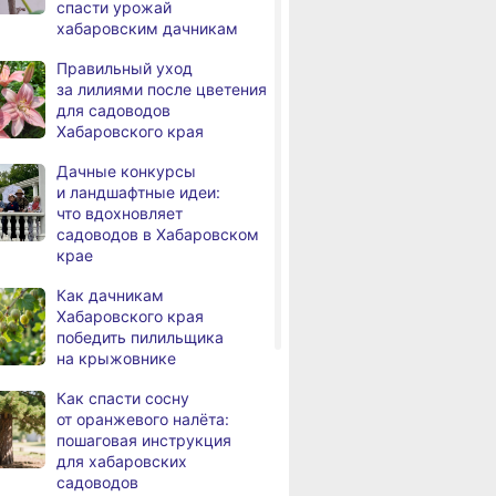
спасти урожай
а
с инвалидностью
хабаровским дачникам
трудоустроены
в Хабаровском крае
Правильный уход
за лилиями после цветения
Магнитные бури,
,
для садоводов
а
радиационный фон и пробки
Хабаровского края
в Хабаровске 7 августа
Дачные конкурсы
Какой сегодня день: День
3,
и ландшафтные идеи:
а
маяка
что вдохновляет
садоводов в Хабаровском
В вузы Хабаровского края
8.2026
крае
в этом году подали свыше
100 тысяч заявлений
Как дачникам
Хабаровского края
Троих хабаровских
8.2026
победить пилильщика
пожарных наградили
на крыжовнике
медалями «За спасение
на пожаре»
Как спасти сосну
от оранжевого налёта:
В Николаевске-на-Амуре
8.2026
пошаговая инструкция
по нацпроекту капитально
для хабаровских
ремонтируют кровлю Дома
садоводов
культуры