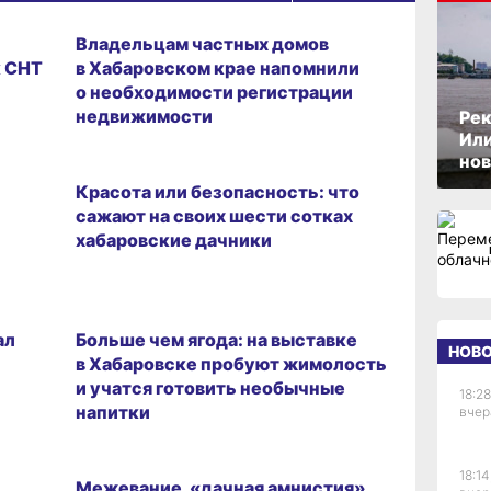
Владельцам частных домов
к СНТ
в Хабаровском крае напомнили
о необходимости регистрации
недвижимости
Рек
Или
нов
Красота или безопасность: что
сажают на своих шести сотках
хабаровские дачники
ал
Больше чем ягода: на выставке
НОВ
в Хабаровске пробуют жимолость
и учатся готовить необычные
18:28
напитки
вчер
18:14
Межевание, «дачная амнистия»