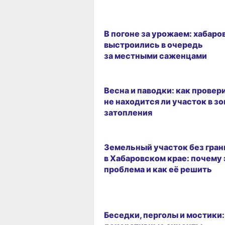
В погоне за урожаем: хабаро
выстроились в очередь
за местными саженцами
Весна и паводки: как провер
не находится ли участок в зо
затопления
Земельный участок без гран
в Хабаровском крае: почему 
проблема и как её решить
Беседки, перголы и мостики: