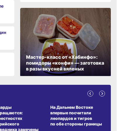
ле
06.0
дин
06.0
Мастер-класс от «Хабинфо»:
помидоры «конфи» — заготовка
в разы вкусней вяленых
А ОБИТАНИЯ
СРЕДА ОБИТАНИЯ
ЗЕМЛЯКИ
парды
На Дальнем Востоке
Пионовый
вращаются:
впервые посчитали
хабаровч
рестностях
леопардов и тигров
Воронкев
рийского
по обе стороны границы
ведника замечены