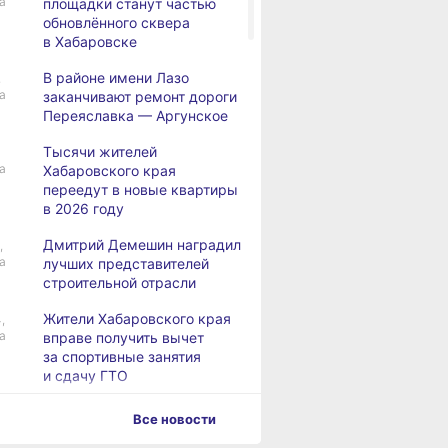
а
площадки станут частью
обновлённого сквера
в Хабаровске
В районе имени Лазо
,
а
заканчивают ремонт дороги
Переяславка — Аргунское
Тысячи жителей
а
Хабаровского края
переедут в новые квартиры
в 2026 году
Дмитрий Демешин наградил
,
а
лучших представителей
строительной отрасли
Жители Хабаровского края
,
а
вправе получить вычет
за спортивные занятия
и сдачу ГТО
В Хабаровске уровень
,
Все новости
а
Амура достиг 427