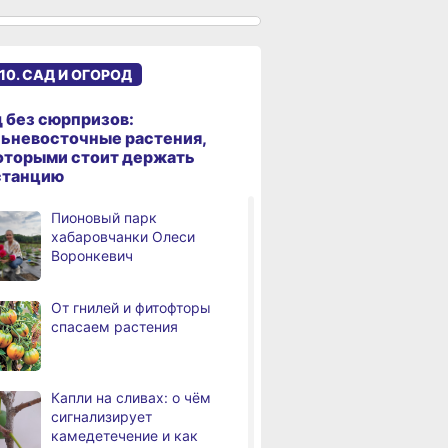
сантиметров
Житель Хабаровского края
,
а
перевёл мошенникам
10. САД И ОГОРОД
свыше миллиона рублей
В Хабаровске суд
,
 без сюрпризов:
а
рассмотрит дело об ошибке
ьневосточные растения,
при техобслуживании
оторыми стоит держать
самолёта
станцию
В Хабаровском крае
,
Пионовый парк
а
за сутки произошло 3
хабаровчанки Олеси
дорожно-транспортных
Воронкевич
происшествий
В Хабаровске косметолог
От гнилей и фитофторы
а
осуждена
спасаем растения
за мошенничество
В Хабаровске потушили
а
крупный пожар
Капли на сливах: о чём
в деревянном доме
сигнализирует
камедетечение и как
Более сотни граждан
4,