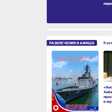
перв
РАЗВЛЕЧЕНИЯ И АФИША
В ра
«Аму
Хаба
праз
и му