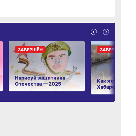
ЗАВЕРШЁН
ЗАВЕРШЁН
Нарисуй защитника
Как я отдыхаю 
Отечества — 2025
Хабаровском к