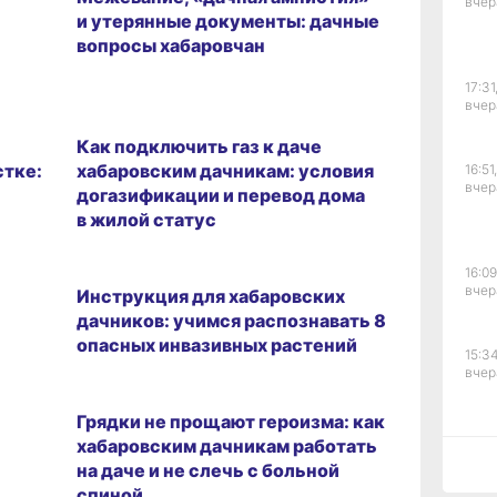
вчер
и утерянные документы: дачные
вопросы хабаровчан
17:31
вчер
Как подключить газ к даче
стке:
хабаровским дачникам: условия
16:51,
вчер
догазификации и перевод дома
в жилой статус
16:09
вчер
Инструкция для хабаровских
дачников: учимся распознавать 8
опасных инвазивных растений
15:34
вчер
Грядки не прощают героизма: как
хабаровским дачникам работать
15:03
на даче и не слечь с больной
вчер
спиной