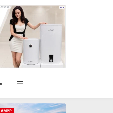
4073930
я
 АМУР