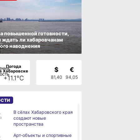
а повышенной готовности,
 ждать ли хабаровчанам
ого наводнения
Погода
$
€
в Хабаровске
+11.1°C
81,40
94,05
ОСТИ
В сёлах Хабаровского края
,
а
создают новые
пространства
Арт‑объекты и спортивные
,