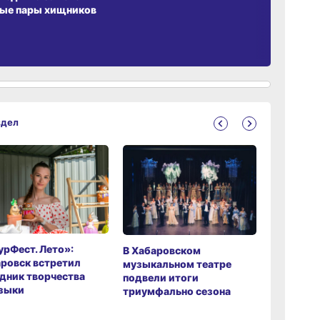
ые пары хищников
здел
рФест. Лето»:
Хабаров
В Хабаровском
ровск встретил
музыкаль
музыкальном театре
дник творчества
завершил
подвели итоги
зыки
мировой 
триумфально сезона