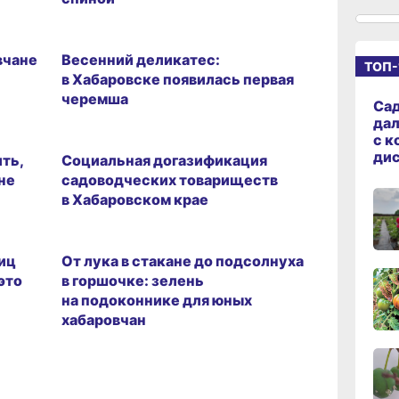
14:09
вчер
вчане
Весенний деликатес:
ТОП-
в Хабаровске появилась первая
черемша
13:04
Сад
вчер
дал
с к
ди
ить,
Социальная догазификация
не
садоводческих товариществ
12:37
в Хабаровском крае
вчер
иц
От лука в стакане до подсолнуха
11:14,
это
в горшочке: зелень
вчер
на подоконнике для юных
хабаровчан
10:21,
вчер
09:4