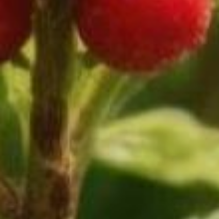
Никто не призывает вырубать сады
под корень. Призывают
к уважению. Прежде чем купить
модный «интродуцент»
(новомодное словечко,
означающее «завезенный гость»)
или пересадить с опушки яркий
кустик, проверьте информацию:
«Ядовит ли он?»
Знаете ли вы своего соседа —
Воронца красноплодного
? Его
яркие, сочные красные гроздья
выглядят шикарно на фоне резных
листьев. Очень хочется сорвать
букетик. Воронец содержит
алкалоиды, действующие
на сердце и вызывающие
судороги.
Или, скажем,
Аризема амурская
. У
нее один лист, а плод — это
початок, густо усыпанный
оранжево-красными семенами,
похожий на кукурузу. Дети
называют ее «космический