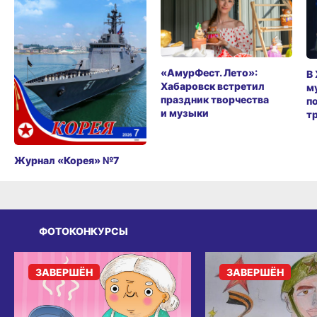
«АмурФест. Лето»:
В
Хабаровск встретил
м
праздник творчества
п
и музыки
т
Журнал «Корея» №7
ФОТОКОНКУРСЫ
ЗАВЕРШЁН
ЗАВЕРШЁН