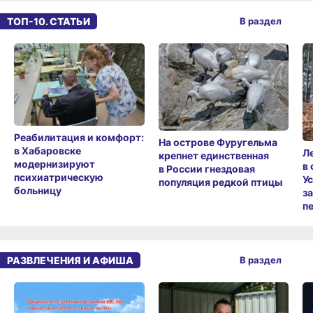
ТОП-10. СТАТЬИ
В раздел
Реабилитация и комфорт:
На острове Фуругельма
в Хабаровске
Л
крепнет единственная
модернизируют
в
в России гнездовая
психиатрическую
У
популяция редкой птицы
больницу
з
п
РАЗВЛЕЧЕНИЯ И АФИША
В раздел