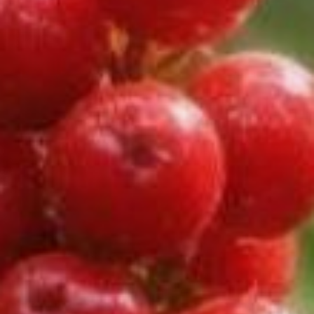
— он живуч и его легко перепутать
с безопасными вьюнками.
Продолжая тему «убийц
в маскировке»:
багульник
. Да, тот
самый, который нежно цветет
на наших сопках. Запах,
от которого кружится голова — это
не просто романтика, это легкая
степень наркотического опьянения.
Рододендрон (он же багульник,
но ботаники сейчас разделяют эти
виды) содержит андромедотоксин.
Его мед — знаменитый «пьяный
мед» — может вызвать
галлюцинации и паралич. И если
дети решили сделать «чай
из лепесточков» или сорвали яркий
цветок на клумбе — это прямой
звонок в токсикологию.
«Чесночный» убийца
В Хабаровском крае практически
каждый год кто-то травится
чемерицей. Помните эту высокую