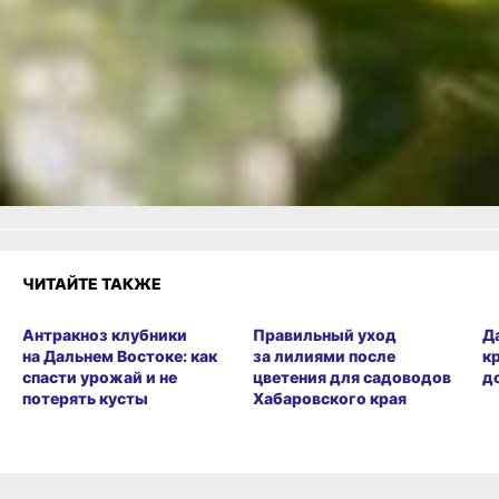
Еще больше
советов:
Одноклассники
,
ВКонтакте
и
Телеграм
Как вам материал?
Огонь!
Супер
Удивило
1
Грустно
Злость
Разочарование
ЧИТАЙТЕ ТАКЖЕ
Антракноз клубники
Правильный уход
Д
на Дальнем Востоке: как
за лилиями после
к
спасти урожай и не
цветения для садоводов
д
потерять кусты
Хабаровского края