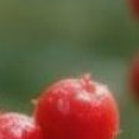
биоразнообразие на шести сотках
растет не по дням, а по часам.
Но есть одно «но». Сажая то,
что модно, красиво или «просто
выросло у забора», мы часто
понятия не имеем, что за зверя
поселили рядом с детской
песочницей.
«Дурман-трава»
у крыльца
Начнем с эстетики. Многие
высаживают возле беседок
красивый плющ. Но если вы
живете на юге Хабаровского края,
будьте внимательны: вместо
культурной лианы у вас может
расти
Луносемянник даурский
(амурский плющ). Это мощное
вьющееся растение с темными
блестящими листьями и черными
ягодами — настоящий диверсант.
Его корневище и плоды вызывают
тяжелейшие отравления. А главное