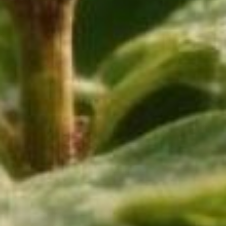
цветок». Но сок растения
вызывает ожог слизистой, а при
попадании внутрь — потерю
чувствительности и обильное
слюноотделение.
Ядовиты даже привычные нам
лесные красавицы. Тот же
Волчеягодник камчатский) и даже
ландыш. Да, обычный лесной
ландыш. Птицы едят его красные
горошинки, но для людей он
опасен. Съев пару таких горошин,
можно получить острую сердечную
недостаточность.
Знание — вот единственное
противоядие. И маленькое
правило: если не уверены на 100%
— не берите в рот, не срывайте,
не ставьте в вазу.
В ТЕМУ:
Инструкция для хабаровских
дачников: учимся распознавать 8
опасных инвазивных растений