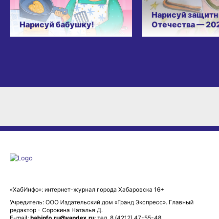
Нарисуй защитн
Нарисуй бабушку!
Отечества — 20
«ХабИнфо»: интернет-журнал города Хабаровска 16+
Учредитель: ООО Издательский дом «Гранд Экспресс». Главный
редактор - Сорокина Наталья Д.
E-mail:
habinfo.ru@yandex.ru
; тел. 8 (4212) 47-55-48.