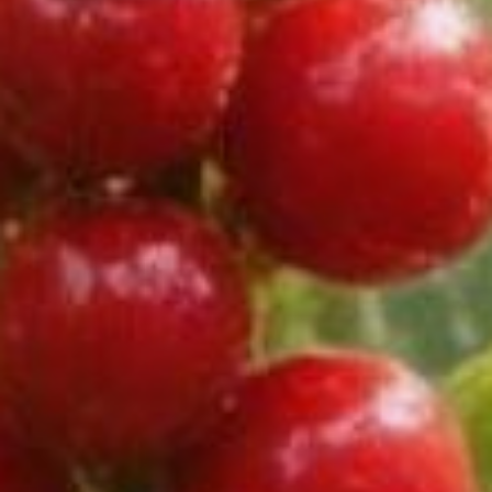
красавицу с гофрированными
листьями и пушистой метелкой
соцветий? Её путают с черемшой.
Да, листья похожи по форме. Но
черемша пахнет чесноком,
а чемерица — нет. Зато чемерица
содержит смертельные алкалоиды.
Однажды в дачном автобусе
женщина везла шикарный букет
чемерицы. Когда мы ей объяснили,
что она держит в руках, она
выкинула букет в окно на ходу.
Никакой паники,
только факты
По статистике, в мире около 2%
растений — ядовиты. В Приамурье
(а Хабаровский край — его сердце)
этот показатель выше в два раза.
То есть каждый двадцать пятый
цветок, куст или травинка
на вашем участке потенциально
способен отправить вас
в больничную палату. Это не шутки.