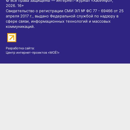
© Все права защищены — интернет-журнал «ХабИнфо»,
2026.
16+
Свидетельство о регистрации СМИ ЭЛ № ФС 77 - 69466 от 25
апреля 2017 г., выдано Федеральной службой по надзору в
сфере связи, информационных технологий и массовых
коммуникаций.
Разработка сайта:
Центр интернет-проектов «МОЁ!»