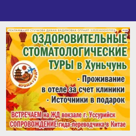
РЕКЛАМА • ИП СТУЧКОВА ДИАНА ВАДИМОВНА ОГРНИП 325253600107053