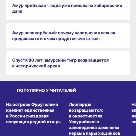
Амур прибывает: вода уже пришла на хабаровские
дачи
Амур непокорённый: почему наводнения нельзя
предсказать и с чем придётся считаться
Спустя 80 лет: амурский тигр возвращается
в исторический ареал
ПОПУЛЯРНО У ЧИТАТЕЛЕЙ
СРЕДА ОБИТАНИЯ
СРЕДА ОБИТАНИЯ
СР
На острове Фуругельма
Леопарды
Н
крепнет единственная
возвращаются:
в
в России гнездовая
в окрестностях
л
популяция редкой птицы
Уссурийского
п
заповедника замечены
первые пары хищников