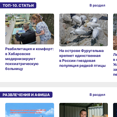
ТОП-10. СТАТЬИ
В раздел
Реабилитация и комфорт:
На острове Фуругельма
в Хабаровске
Л
крепнет единственная
модернизируют
в
в России гнездовая
психиатрическую
У
популяция редкой птицы
больницу
з
п
РАЗВЛЕЧЕНИЯ И АФИША
В раздел