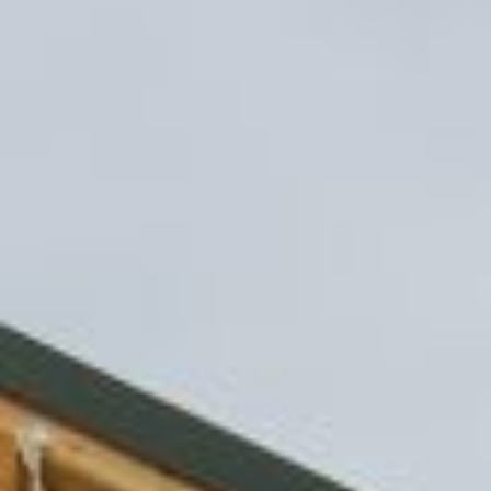
принимать друзей. Кроме того,
участок даёт возможность
выращивать овощи, фрукты
и ягоды для семейного стола.
Освоение участка стоит начать
с его изучения. Измерьте границы
территории и определите её
ориентацию по сторонам света.
Нарисуйте схематический план
на листе бумаги в клеточку. На
схеме отобразите расположение
соседних участков и улицы,
укажите место входа.
Необходимо правильно разместить
основные функциональные зоны
территории: жилую зону,
хозяйственную зону, зону сада
и огорода, зону отдыха и детскую
площадку.
Жилая зона включает дом, кухню
и летнюю столовую вместе
с прилегающей территорией. Это
центральное пространство