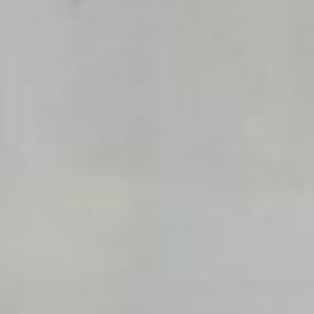
площадку для временного
хранения земли, песка, торфа,
навоза или строительных
материалов.
Важное значение для общей
планировки участка имеет выбор
места для дома. Советуем
расположить его от проезжей
части метров на 6-8 или даже
вообще в глубине участка. Таким
образом обеспечится его
зрительная изоляция от улицы,
шума, пыли и загазованности. Этот
прием дает возможность разбить
декоративный сад — палисадник
от входной калитки с переходом
в зону отдыха, что создает
на участке особый уют.
В целях экономии площади
в цокольной стенке фундамента
сделайте двери в подпол, где
можно расположить погреб
и выделить помещение