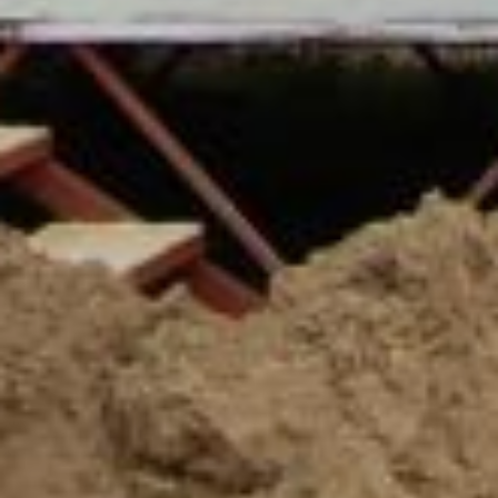
с северной стороны участка.
Причем ближе к северной стороне
посадить высокорослые деревья
— груши, яблони, абрикосы. К югу
от них — среднерослые: вишню,
сливу, алычу, рябину. Еще южнее
ягодные кустарники — смородину,
малину, ежевику, крыжовник,
аронию (черноплодную рябину),
жимолость. И наконец, огородные
грядки.
Такой последовательностью
посадки удается избежать
затенения садовыми культурами
друг друга и обеспечить
максимальный доступ к ним
солнца в течение дня.
В ТЕМУ:
В погоне за урожаем: хабаровчане
выстроились в очередь
за местными саженцами
Еще больше
советов:
Одноклассники
,
ВКонтакте
и
Телеграм