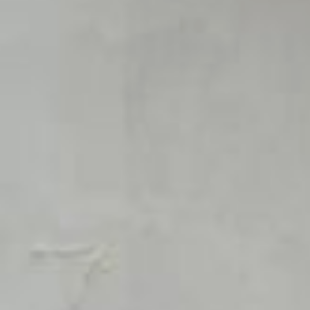
солнечных участках. Так вы
обеспечите функциональность
пространства и сэкономите время
на перемещениях по участку.
Краткий чек‑лист
для планирования
Измерьте участок
и определите стороны света.
Нарисуйте схему с границами,
соседями и улицей.
Выделите зоны: жилую,
хозяйственную, садовую,
отдыха, детскую.
Разместите объекты с учётом
норм (расстояния, освещение).
Проложите дорожки
и запланируйте коммуникации.
Добавьте декоративные
элементы для уюта.
Жилая зона
Со стороны подъездной дороги
предусмотрите съемное звено
ограды и разместите за ним