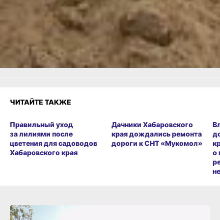
Как вам материал?
Огонь!
Супер
Удивило
3
2
Грустно
Злость
Разочарование
ЧИТАЙТЕ ТАКЖЕ
Правильный уход
Дачники Хабаровского
В
за лилиями после
края дождались ремонта
д
цветения для садоводов
дороги к СНТ «Мукомол»
к
Хабаровского края
о
р
н