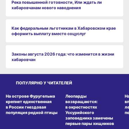
Река повышенной готовности, Или ждать ли
хабаровчанам нового наводнения
Как федеральным льготникам в Хабаровском крае
оформить выплату вместо соцуслуг
Законы августа 2026 года: что изменится в жизни
хабаровчан
ПОПУЛЯРНО У ЧИТАТЕЛЕЙ
СРЕДА ОБИТАНИЯ
СРЕДА ОБИТАНИЯ
СР
На острове Фуругельма
Леопарды
Н
крепнет единственная
возвращаются:
в
в России гнездовая
в окрестностях
л
популяция редкой птицы
Уссурийского
п
заповедника замечены
первые пары хищников