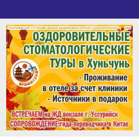
РЕКЛАМА • ИП СТУЧКОВА ДИАНА ВАДИМОВНА ОГРНИП 325253600107053