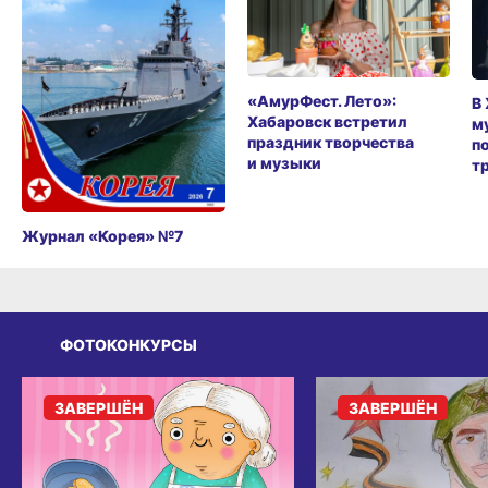
«АмурФест. Лето»:
В
Хабаровск встретил
м
праздник творчества
п
и музыки
т
Журнал «Корея» №7
ФОТОКОНКУРСЫ
ЗАВЕРШЁН
ЗАВЕРШЁН