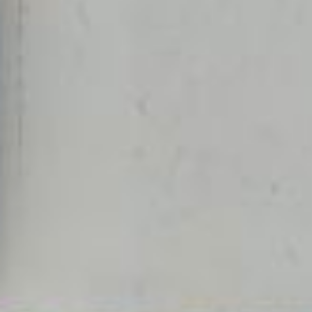
чтобы её было видно взрослым
во время работы и отдыха.
Установите там песочницу
и качели, можно обустроить
мелководный бассейн‑лягушатник.
Вблизи площадки отведите 3—5
квадратных метров земли
для устройства детьми
собственного мини‑огородика —
уход за ним предоставьте им
под контролем взрослых.
Сад и огород
Как поступить с уже растущими
взрослыми деревьями на участке?
Если эти деревья (будь они
декоративные или плодовые)
здоровые и не имеют огромных
размеров, то целесообразно
их сохранить, окультурить
и включить в комплекс
планируемого сада.
Сад желательно расположить
одним компактным массивом