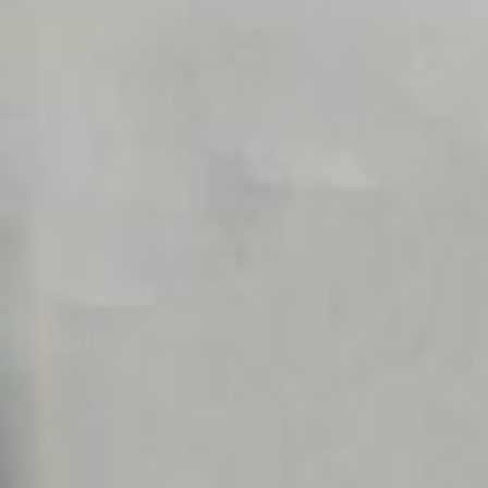
для садового инвентаря
и инструментов. Это может
избавить вас от строительства
специального хозсарая,
что позволит сэкономить площадь
застройки до одной сотки.
В хозяйственной зоне разместите
душ, туалет, место
для приготовления компоста,
кострище для сжигания отходов,
место хранения запасов дров
для печки, камина или мангала,
емкость для резервного запаса
воды (желательно на подставке), 1-
2 двухсотлитровые бочки
для приготовления жидкой
подкормки для растений
из сорняков. Если планируется
разводить домашних животных
или птицу, то здесь же можно
установить специальное
помещение для их содержания.
Стремитесь, чтобы любое строение
органично вписывалось в общую