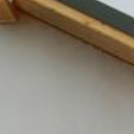
участка, от которого удобно
выстраивать остальные зоны.
Рядом с жилой зоной часто
размещают детскую площадку
и зону отдыха. Такое расположение
позволяет видеть площадку
из окон дома и делает зону отдыха
естественным продолжением
жилого пространства. В зоне
отдыха можно обустроить
цветники, создать альпинарий
или небольшой водоём, установить
лёгкие озеленённые арки. Эти
элементы добавят уюта
и подчеркнут природную красоту
участка.
При планировании учитывайте
взаимное расположение зон — оно
должно быть удобным
для повседневной жизни и не
создавать лишних препятствий.
Например, хозяйственную зону
лучше разместить ближе к въезду,
а сад и огород — на самых