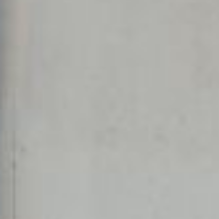
композицию сада. Способствует
этому устройство в доме открытых
террас, лоджий, балконов,
озеленение построек вьющимися
растениями — лианами,
виноградом, актинидией,
жимолостью каприфолью,
клематисами, плетистыми розами.
Гараж
Строить гараж под домом
не лучший вариант. Место
для стоянки машины можно
устроить вплотную к одной
из боковых стен, но лучше его
разместить отдельно от дома. И
желательно в таком месте, где его
ворота были бы как можно ближе
к забору или по линии забора
с улицы для удобства заезда и для
того, чтобы не тратить место
на дорогу по участку.
Детская площадка
Детскую площадку разместите так,