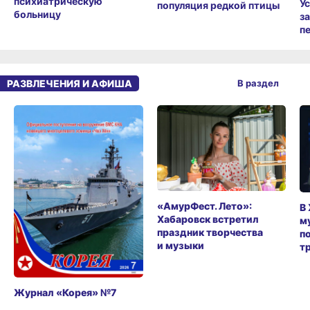
психиатрическую
У
популяция редкой птицы
больницу
з
п
РАЗВЛЕЧЕНИЯ И АФИША
В раздел
«АмурФест. Лето»:
В
Хабаровск встретил
м
праздник творчества
п
и музыки
т
Журнал «Корея» №7