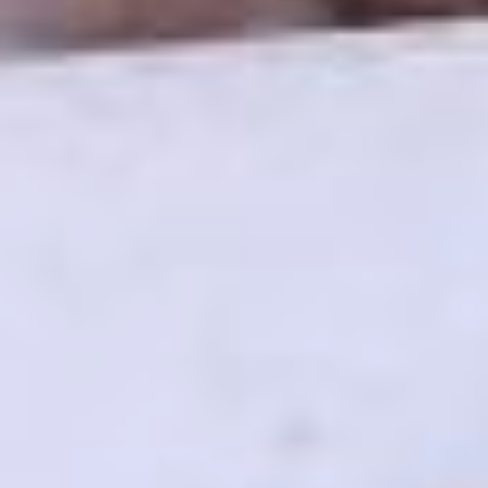
соседей, председателя,
оплаченные счета
за электричество.
После получения положительного
судебного решения можно
обращаться в Росреестр, чтобы
зарегистрировать право
собственности.
— Если владельца земли найти
невозможно, можно ли оформить
аренду этой недвижимости
у председателя СНТ?
— Даже если заброшенный
участок находится в составе СНТ,
то ни СНТ, ни председатель
общества не вправе передать вам
права пользования этим участком.
Распоряжаться недвижимостью
может только ее законный
владелец. Таков закон.
— Если хозяин отыщется
и официально откажется
от участка — как его оформить
на себя?