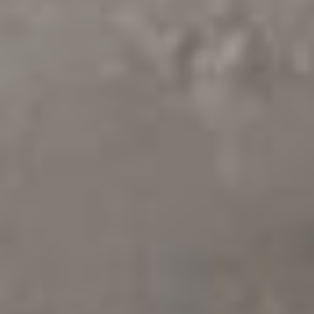
сооружения можно ставить
на своём участке без оформления
— Хочу купить участок с садовым
домиком, но при этом право
собственности оформлено только
на землю. Можно ли
зарегистрировать домик после
покупки?
— Да, домик можно оформить
по «дачной амнистии». Для этого
необходимо обратиться
к кадастровому инженеру,
который подготовит технический
план домика. Готовый техплан
вместе с документами на землю
и заявлением о постановке объекта
на кадастровый учет
и регистрации права
собственности нужно подать
в Росреестр через МФЦ
или личный кабинет на сайте
Росреестра, подписав
их усиленной квалифицированной
электронной подписью.