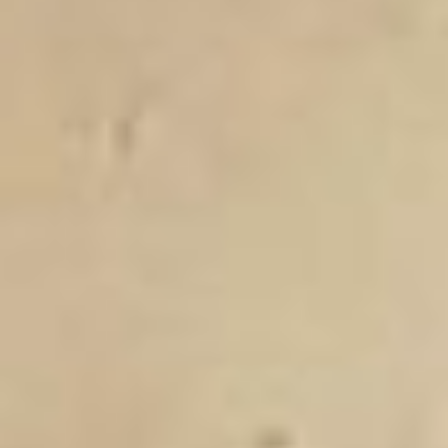
на участки.
краю
Именно поэтому Дни консультаций,
организованные специалистами
Росреестра и Роскадастра
для хабаровчан, пользуются
неизменной популярностью. Что же
волнует наших садоводов?
— Здравствуйте! У меня есть
старое свидетельство на землю.
Что будет, если я не
перерегистрирую свое право?
— Правоустанавливающие
документы, выданные в разные
годы, являются юридически
действительными. Никаких
санкций за нежелание человека
оформить соответствующим
образом право собственности
не предусмотрено.
— Надо ли проводить межевание
участка, если я не собираюсь его
в ближайшее время продавать
или что-то еще с ним делать?
— С прошлого года вступили в силу