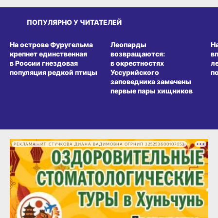
ПОПУЛЯРНО У ЧИТАТЕЛЕЙ
СРЕДА ОБИТАНИЯ
СРЕДА ОБИТАНИЯ
СР
На острове Фуругельма
Леопарды
Н
крепнет единственная
возвращаются:
в
в России гнездовая
в окрестностях
л
популяция редкой птицы
Уссурийского
п
заповедника замечены
первые пары хищников
РЕКЛАМА • ИП СТУЧКОВА ДИАНА ВАДИМОВНА ОГРНИП 325253600107053