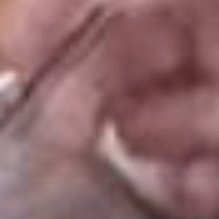
регистрировать право
по «приобретательной давности».
Это означает, что, если в течение
15 лет человек добросовестно,
открыто и непрерывно владел этой
недвижимостью и ухаживал за ней,
право собственности на это
имущество можно
зарегистрировать в силу
приобретательной давности.
Для этого необходимо подготовить
пакет документов,
подтверждающих что вы
добросовестно, открыто
и непрерывно владели этой
недвижимостью и ухаживали
за ней, и вместе с заявлением
подать в суд общей юрисдикции
по месту нахождения такого
имущества. Это может быть
членская книжка,
подтверждающая уплату членских
взносов, свидетельские показания