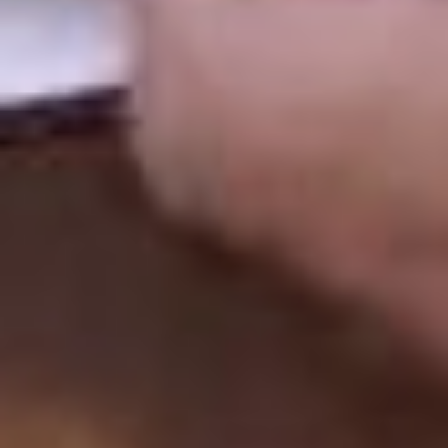
— Если собственник заброшенного
участка умер, пытаться оформить
права на себя не стоит: имущество
должно перейти наследникам.
— Много лет назад приобрели
земельный участок
без оформления. Теперь никаких
документов нет. Как стать
законным собственником?
— Единственным подтверждением
вашего права на недвижимое
имущество является
государственная регистрация,
то есть внесение этих сведений
в ЕГРН.
Если найти прежнего владельца
земли и заключить с ним сделку
невозможно, придется признавать
право на участок, который вы
когда-то купили, в судебном
порядке.
— Мы не имеем возможности
часто приезжать на дачу,