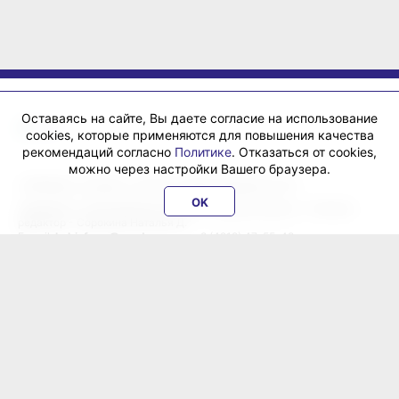
Оставаясь на сайте, Вы даете согласие на использование
cookies, которые применяются для повышения качества
рекомендаций согласно
Политике
. Отказаться от cookies,
можно через настройки Вашего браузера.
«ХабИнфо»: интернет-журнал города Хабаровска 16+
OK
Учредитель: ООО Издательский дом «Гранд Экспресс». Главный
редактор - Сорокина Наталья Д.
E-mail:
habinfo.ru@yandex.ru
; тел. 8 (4212) 47-55-48.
Рекламная служба:
reklama@habex.ru
. Телефоны: (4212) 30-99-80,
79-44-92
Любое использование либо копирование материалов, фотографий,
подборки материалов сайта, элементов дизайна и оформления
допускается с письменного согласования с администрацией сайта
и прямой индексируемой гиперссылкой на сайт Habinfo.ru.
Мнение авторов статей может не совпадать с позицией редакции.
Политика конфиденциальности