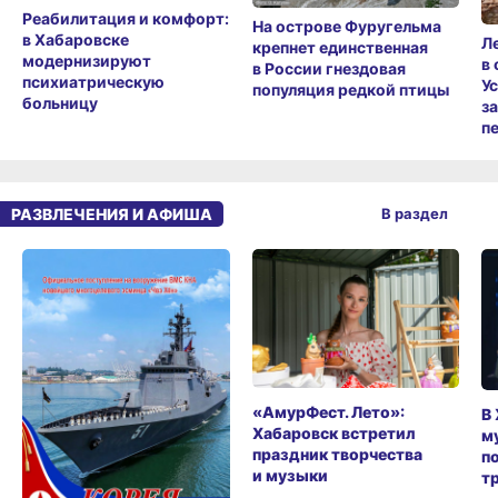
Реабилитация и комфорт:
На острове Фуругельма
в Хабаровске
Л
крепнет единственная
модернизируют
в
в России гнездовая
психиатрическую
У
популяция редкой птицы
больницу
з
п
РАЗВЛЕЧЕНИЯ И АФИША
В раздел
«АмурФест. Лето»:
В
Хабаровск встретил
м
праздник творчества
п
и музыки
т