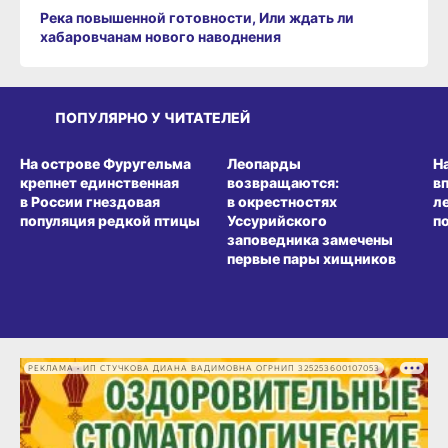
Река повышенной готовности, Или ждать ли
хабаровчанам нового наводнения
ПОПУЛЯРНО У ЧИТАТЕЛЕЙ
СРЕДА ОБИТАНИЯ
СРЕДА ОБИТАНИЯ
СР
На острове Фуругельма
Леопарды
Н
крепнет единственная
возвращаются:
в
в России гнездовая
в окрестностях
л
популяция редкой птицы
Уссурийского
п
заповедника замечены
первые пары хищников
РЕКЛАМА • ИП СТУЧКОВА ДИАНА ВАДИМОВНА ОГРНИП 325253600107053