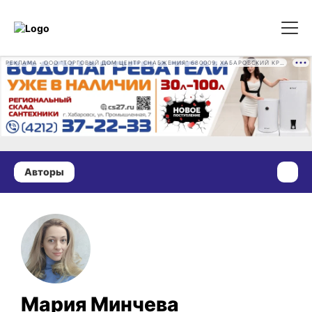
РЕКЛАМА • ООО "ТОРГОВЫЙ ДОМ ЦЕНТР СНАБЖЕНИЯ" 680009, ХАБАРОВСКИЙ КРАЙ, ГОРОД ХАБАРОВСК, ПРОМЫШЛЕННАЯ УЛ., Д. 7 ОГРН 1162724073930
Авторы
Мария Минчева