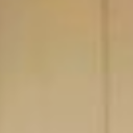
Вяземский
лесхозтехникум, который
Владимир окончил
с красным дипломом,
а Ольга долгие годы в нем
проработала. Начинала
лаборантом, на пенсию
уходила уже в должности
руководителя
по профориентационной
работе и со званием
«Ветеран труда».
А у её мужа послужной
список побогаче: успел
и огнеборцем в пожарной
части поработать,
и водителем, и столяром
на деревообрабатывающем
комбинате… Отдельная
глава в его истории —
изготовление деревянной
мебели и резьба по ней.
Для любителей