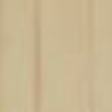
не спрашивали. Пара
просто подала заявление
старшей сестре Владимира
Александровича — Лиде
(принимала на госслужбе),
а брак зарегистрировали
в сельсовете.