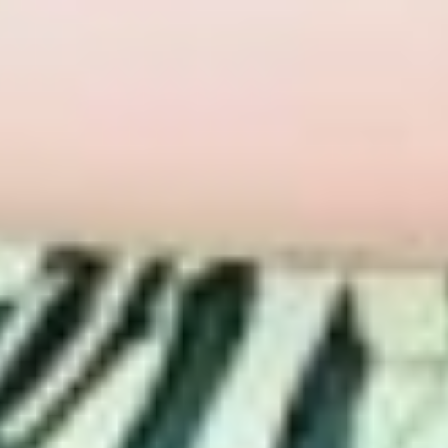
молочной сестрой её брата.
За долгие годы наладились
отношения и в паре, хотя
поначалу не всё гладко
складывалось.
— Папина сдержанность
и мамина эмоциональность
отлично дополняют друг
друга, — пришла к выводу
их дочь. — Действительно,