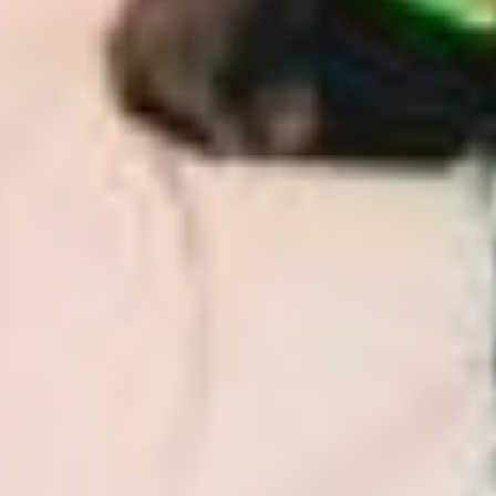
устроиться, поговорить
и попить чаю с мамиными
вкусняшками, —
рассказывают дети
юбиляров. — Наша
хозяюшка обожает
готовить, по сей день
балует выпечкой и нас,
и гостей. Настоящая
мастерица: вяжет и шьет,
много чего полезного
умеет. Вообще, вязание —
любимое занятие женщин
по материнской линии. А
у мужчин — охота
и рыбалка.
Пасха
по старшинству
До сих пор одной
из важных традиций
в семье остается
совместное празднование
Пасхи у старшего в роду: