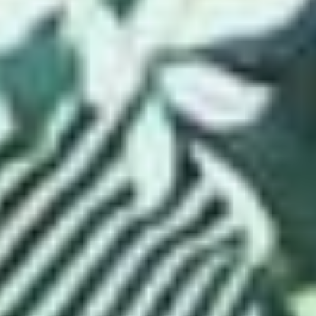
и подкупили её на старте
отношений.
Семейное
долголетие
И надо сказать, им было
на кого равняться.
Достойный пример
и семейное долголетие —
понятия, идущие рядом
в роду Ольги Васильевны.
Ее родители вместе
прожили 50 лет и успели
отпраздновать золотую
свадьбу.
— До сих пор помню
золотую годовщину дедули
и бабули, — ностальгирует
Татьяна. — Немало родных
собралось их поздравить.
Постараемся создать
незабываемый день теперь
уже и для наших
родителей. Как бежит