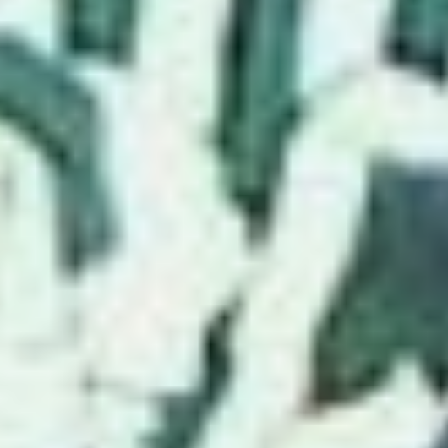
благотворно повлияли.
Ольга Васильевна
с восхищением вспоминает
первую встречу
со свёкром и свекровью.
— Такой идеальной
чистоты, как в доме
родителей Володи, нигде
не встречала, — добавляет
она. — Напомню, немцев
по происхождению. А
еще меня впечатлила
их сдержанность,
культура, в целом манера
общения. Выбор сына они
приняли и не возражали
против наших отношений,
за что я им благодарна.
Говоря о муже, женщина
выделила такие качества,
как чистоплотность,
начитанность
и правдолюбие, которые