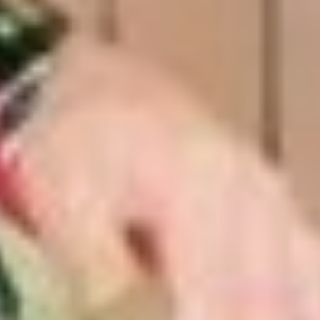
Эрфорта.
Поскольку Кукан находится
в глубокой тайге,
добираться на свадьбу
приглашенным было
непросто. К торжеству
готовились основательно
и гостей пригласили
немало. Родственники
невесты, свидетели
и друзья прибывали
в Хабаровск, а потом
летели на Ан-2. Путь был
нелегким, зона
турбулентности — это вам
не шутки…
Спустя год после свадьбы
семья все-таки решила
обосноваться в Вяземском,
где и прошла большая
часть совместной жизни.
Двери их дома всегда были
открыты для людей: