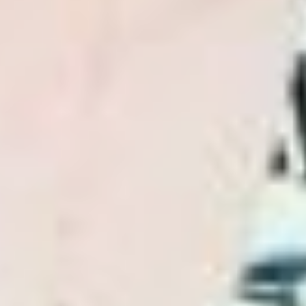
сначала у прабабушки,
затем у бабушки… Теперь
дети и внуки собираются
у Ольги Васильевны
и Владимира
Александровича.
После того, как в 2018 году
они переехали
в Хабаровск, это стало
еще проще. Теперь золотые
юбиляры живут недалеко
от детей, в нескольких
минутах ходьбы.
Хозяйка традиционно печёт
куличи и приглашает детей
с семьями в гости. Хозяин
не остается в стороне
и помогает в приготовлении
основных блюд на стол.
Следующим поколениям
тоже находится работёнка:
дочь и внучка Лина
каждый год
экспериментируют