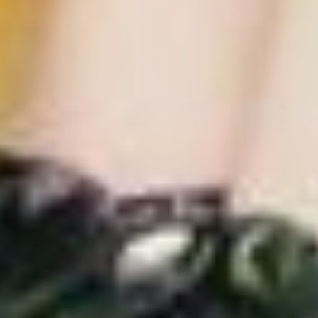
По их стопам уверенно
идёт и сын Евгений —
с женой Татьяной в июне
они отпраздновали 25-ю
годовщину совместной
жизни. Заметьте, какой
урожайный год
на знаменательные
события выдался у семьи
Эрфорт. Более того, в их
окружении, среди друзей
и знакомых, тоже немало
семейных пар-
долгожителей, которые
по 30 — 50 лет вместе.
Похоже, таких людей