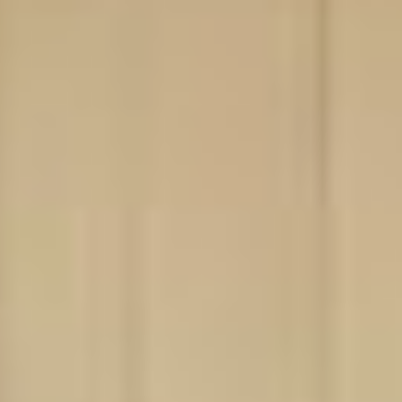
экологичных предметов
интерьера
собственноручно создавал
двери и окна. Предмет же
гордости мастера —
деревянная кровать
из ореха, произведенная
для дочери, на которой
теперь спит младшая
внучка Лина.
— Я даже не помню, чтобы
папа когда-то
на больничный уходил, —
говорит дочь Татьяна. —
Мама тоже отличалась
на работе трудолюбием
и ответственностью.
— Как же долго они
встречались? —
возвращаюсь к разговору
о личном.
Оказалось, что три месяца
повстречались и решили
пожениться. Благословения