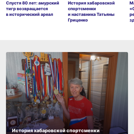
Спустя 80 лет: амурский
История хабаровской
М
тигр возвращается
спортсменки
«
в исторический ареал
и наставника Татьяны
р
Гриценко
з
История хабаровской спортсменки