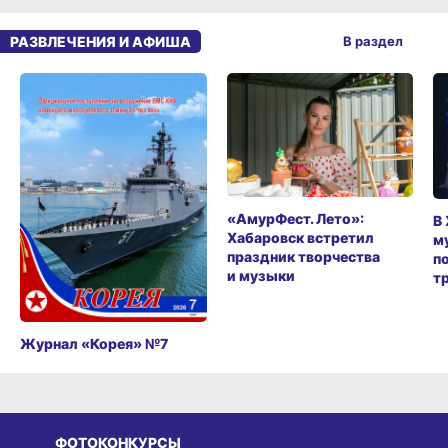
РАЗВЛЕЧЕНИЯ И АФИША
В раздел
«АмурФест. Лето»:
В
Хабаровск встретил
м
праздник творчества
п
и музыки
т
Журнал «Корея» №7
ФОТОКОНКУРСЫ