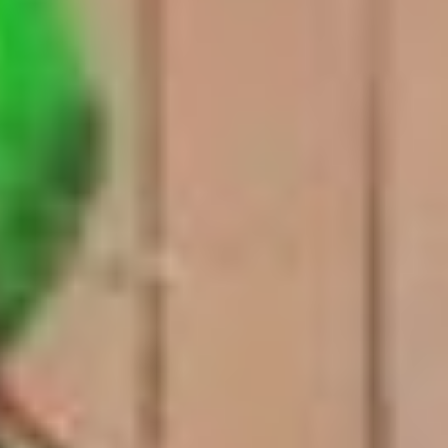
И все же свадьба прошла
с размахом, причём
дважды: сначала в Кукане,
а потом в Вяземском. В
местах, где по отдельности
жили молодожёны.
Родители Ольги
Васильевны попали
на Дальний Восток
из Белорусии после войны,
обосновались в Вяземском.
Детство же Владимира
Александровича прошло
в Кукане. Поселении, где
до сих пор живет много
семей с немецкими
корнями. Их
родственников в свое
время сюда отправили
в ссылку, в том числе
и родителей Владимира