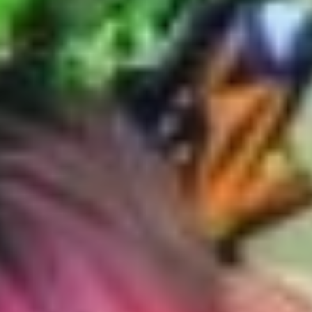
В основном супруги жили
в частном доме. Им всегда
хватало хлопот
по хозяйству: держали кур,
свиней, быков,
обрабатывали огород. На
отдых мало оставалось
времени.
Их общий дом
В начале 1990-х Эрфорты
достроили собственный
дом. Он получился
большим и уютным —
в самый раз для дружной
семьи. В нем прошли
детство и юность двух
детей: сына Евгения
и дочери Татьяны.