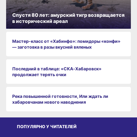
Спустя 80 лет: амурский тигр возвращается
в исторический ареал
Мастер-класс от «Хабинфо»: помидоры «конфи»
— заготовка в разы вкусней вяленых
Последний в таблице: «СКА‑Хабаровск»
продолжает терять очки
Река повышенной готовности, Или ждать ли
хабаровчанам нового наводнения
ПОПУЛЯРНО У ЧИТАТЕЛЕЙ
СРЕДА ОБИТАНИЯ
СРЕДА ОБИТАНИЯ
СР