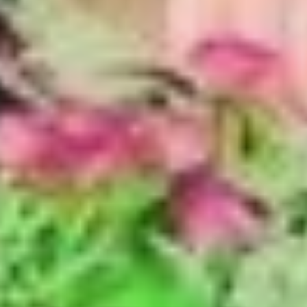
приходили в гости друзья
и знакомые, устраивали
чаепития, вместе отмечали
дни рождения и Новый год.
Если за вечер к ним никто
не зашёл, это
настораживало
домочадцев, вспоминает
детство Татьяна.