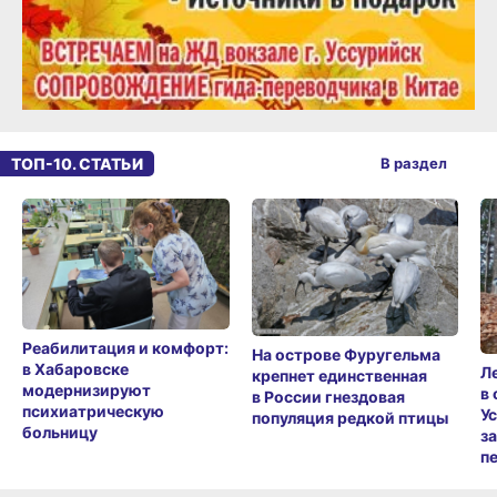
ТОП-10. СТАТЬИ
В раздел
Реабилитация и комфорт:
На острове Фуругельма
в Хабаровске
Л
крепнет единственная
модернизируют
в
в России гнездовая
психиатрическую
У
популяция редкой птицы
больницу
з
п