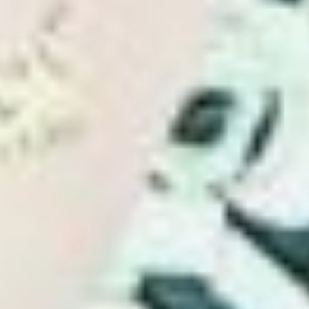
с покраской пасхальных
яиц, не отставая
от трендов. А невестка
Татьяна любит побаловать
близких настоящей
творожной пасхой. Сын
Евгений тоже вносит лепту
в приготовление угощений.
Застольем
не ограничиваются,
развлечения обязательны.
Например, ни одна Пасха
не обходится без боя
крашеными яйцами —
известная пасхальная
забава.
Секрет —
в дружбе
Также в семье неизменной
остаётся привычка
подставлять плечо
в трудную минуту
и принимать в собственном