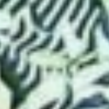
время!
Вот так в семье Эрфорт
удачно соединились две
судьбы людей, разных
национальностей и с
разными традициями… А
объединили их такие
важные качества,
как любовь, уважение
и взаимоподдержка,
которые с годами
становятся только крепче.