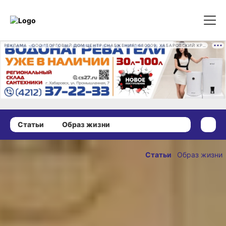
РЕКЛАМА • ООО "ТОРГОВЫЙ ДОМ ЦЕНТР СНАБЖЕНИЯ" 680009, ХАБАРОВСКИЙ КРАЙ, ГОРОД ХАБАРОВСК, ПРОМЫШЛЕННАЯ УЛ., Д. 7 ОГРН 1162724073930
Статьи
Образ жизни
08 августа 2025 г., 09:00
50 лет
Статьи
Образ жизни
счастья, или
ОПУБЛИКОВАНО
Золотая
08 августа 2025 г., 09:00
свадьба
хабаровской