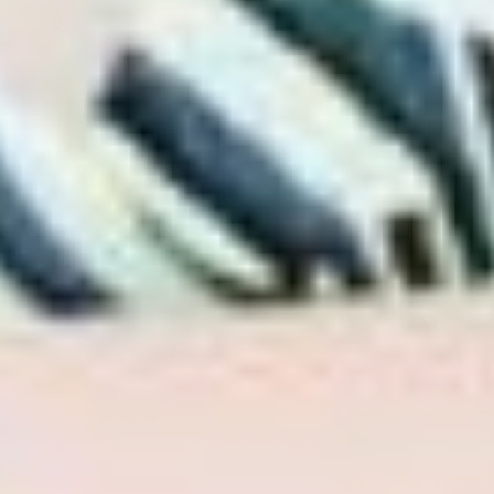
доме. Как друзей
и знакомых из Вяземского,
которые проездом
в краевой столице, так
и тех, кто сюда перебрался
из других городов.
Кроме того, пара научила
детей, а теперь и любимых
внучек Валерию и Лину,
что любые разногласия
и недопонимания легко
устраняются. В их семье
не было такого, чтобы
родственники годами
обижались и не общались.
Супруги умеют дружить,
что доказывает их долгое
общение
со свидетельницей
на свадьбе Людой. Ольга
Васильевна считает
подругу родственницей
после того, как та стала