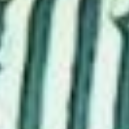
противоположности
притягиваются. Папа у нас
неторопливый,
рассудительный, а мама —
настоящий живчик!
Плечом к плечу
Владимир Александрович
любит пошутить, что не
всегда понимала жена.
Однако с годами он начал
обходить острые углы и с
гордостью теперь в этом
признается. Зная
особенности характера
Ольги Васильевны, искал
подход и старался её
успокоить. Похоже, он
выбрал правильный путь,
раз они уже полвека идут
плечом к плечу,
преодолевая все
разногласия.
Думается, тут и корни,
и наследственность