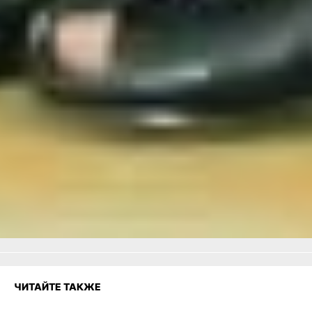
притягивает друг к другу,
как магнитом.
В ТЕМУ:
Человек-легенда:
хабаровчанин Анатолий
Яскевич отметил 90-летие
Читайте нас в соцсетях:
ВКонтакте
,
Одноклассники,
Телеграм
или
Яндекс.Дзен
и
МАКС
Как вам материал?
Огонь!
Супер
2
1
Удивило
Грустно
Злость
Разочарование
ЧИТАЙТЕ ТАКЖЕ