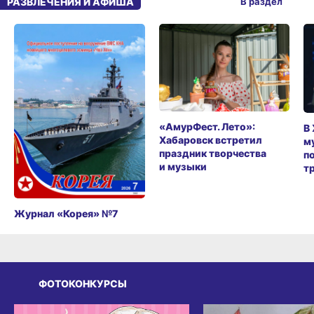
РАЗВЛЕЧЕНИЯ И АФИША
В раздел
«АмурФест. Лето»:
В
Хабаровск встретил
м
праздник творчества
п
и музыки
т
Журнал «Корея» №7
ФОТОКОНКУРСЫ