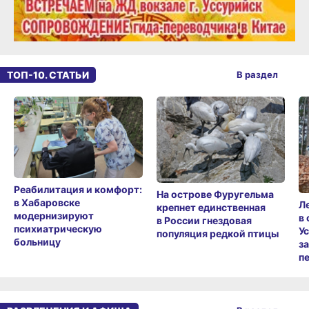
ТОП-10. СТАТЬИ
В раздел
Реабилитация и комфорт:
На острове Фуругельма
в Хабаровске
Л
крепнет единственная
модернизируют
в
в России гнездовая
психиатрическую
У
популяция редкой птицы
больницу
з
п