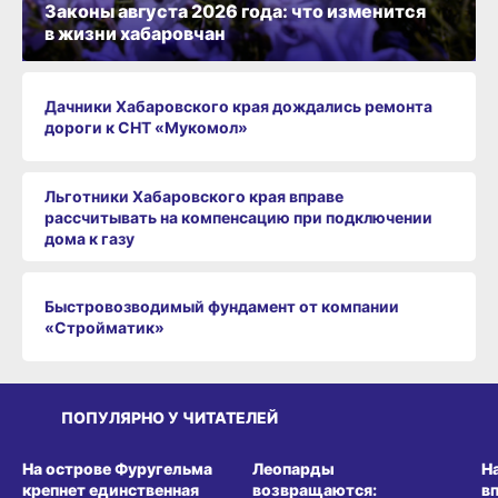
Законы августа 2026 года: что изменится
в жизни хабаровчан
Дачники Хабаровского края дождались ремонта
дороги к СНТ «Мукомол»
Льготники Хабаровского края вправе
рассчитывать на компенсацию при подключении
дома к газу
Быстровозводимый фундамент от компании
«Стройматик»
ПОПУЛЯРНО У ЧИТАТЕЛЕЙ
СРЕДА ОБИТАНИЯ
СРЕДА ОБИТАНИЯ
СР
На острове Фуругельма
Леопарды
Н
крепнет единственная
возвращаются:
в