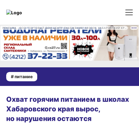
РЕКЛАМА • ООО "ТОРГОВЫЙ ДОМ ЦЕНТР СНАБЖЕНИЯ" 680009, ХАБАРОВСКИЙ КРАЙ, ГОРОД ХАБАРОВСК, ПРОМЫШЛЕННАЯ УЛ., Д. 7 ОГРН 1162724073930
# питание
29.01.2026 17:37
Охват горячим питанием в школах
Хабаровского края вырос,
но нарушения остаются
24.12.2025 12:48