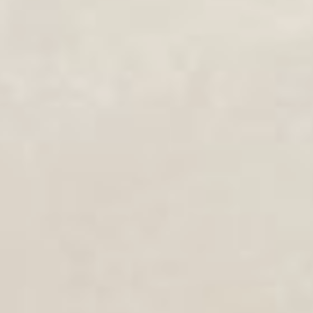
советы дала хабаровским
пенсионерам кандидат
биологических наук,
консультант-нутрициолог
Светлана Баранова.
В школе активного долголетия
состоялось занятие на тему:
«Основные факторы здоровья
в возрасте 60+».
Школа активного долголетия
проходит в рамках проекта
«Время новых возможностей
60+», который реализуется
с использованием финансовой
поддержки комитета
по внутренней политике
Правительства Хабаровского
края при софинансировании
Фонда президентских грантов.
Светлана Баранова с опорой
на науку представила все
основные факторы здорового
питания для пенсионеров. По