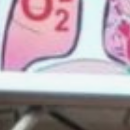
продукты. Но бывает, что во
взрослом возрасте у людей
снижается способность
к перевариванию и усвоению
белка.
Отдельно участники лекции
обсудили вопрос о количестве
воды. Сколько же ее пить
в пожилом возрасте?
Нутрициолог объяснила
пенсионерам, что нехватка
жидкости в организме
встречается в любом
возрасте. Поэтому пить нужно
столько, сколько хочется.
Морщины, сухость кожи,
волос, слизистых — все это
в том числе последствия
недостатка поступления воды.
Также от количества воды
зависит работа почек
и сердца, пояснила эксперт.
Чем меньше почки выделяют