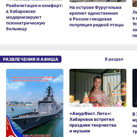
Реабилитация и комфорт:
На острове Фуругельма
в Хабаровске
Л
крепнет единственная
модернизируют
в
в России гнездовая
психиатрическую
У
популяция редкой птицы
больницу
з
п
РАЗВЛЕЧЕНИЯ И АФИША
В раздел
«АмурФест. Лето»:
В
Хабаровск встретил
м
праздник творчества
п
и музыки
т