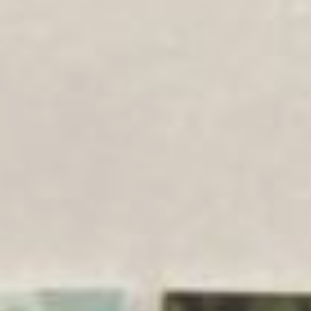
должен быть разнообразным
и соответствовать
физиологическим
потребностям в биологически
активных веществах, которых
около 200. При этом 30-35
из них незаменимые, и при
их недостатке начинаются
неприятности со здоровьем.
Именно поэтому важно
употреблять в пищу самые
разные продукты.
Тогда как одних элементов
нам не хватает, других бывает
в избытке. Например,
согласно статистическим
данным, больше нормы мы
обычно едим сахара,
сливочного масла и жиров.
Простые сахара, сладкие
кондитерские изделия
должны занимать поменьше
места в нашем рационе. А