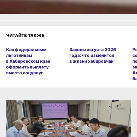
Злость
Разочарование
ЧИТАЙТЕ ТАКЖЕ
Как федеральным
Законы августа 2026
Р
льготникам
года: что изменится
с
в Хабаровском крае
в жизни хабаровчан
п
оформить выплату
э
вместо соцуслуг
А
б