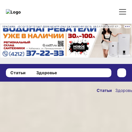
РЕКЛАМА • ООО "ТОРГОВЫЙ ДОМ ЦЕНТР СНАБЖЕНИЯ" 680009, ХАБАРОВСКИЙ КРАЙ, ГОРОД ХАБАРОВСК, ПРОМЫШЛЕННАЯ УЛ., Д. 7 ОГРН 1162724073930
Статьи
Здоровье
03 марта 2025 г., 17:30
Вкусно
Статьи
Здоров
и разнообразно:
ОПУБЛИКОВАН
как следует
03 марта 2025 г., 17
питаться
пенсионерам,