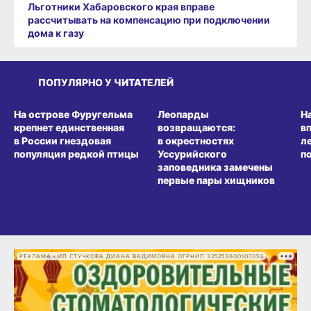
Льготники Хабаровского края вправе
рассчитывать на компенсацию при подключении
дома к газу
ПОПУЛЯРНО У ЧИТАТЕЛЕЙ
СРЕДА ОБИТАНИЯ
СРЕДА ОБИТАНИЯ
СР
На острове Фуругельма
Леопарды
Н
крепнет единственная
возвращаются:
в
в России гнездовая
в окрестностях
л
популяция редкой птицы
Уссурийского
п
заповедника замечены
первые пары хищников
РЕКЛАМА • ИП СТУЧКОВА ДИАНА ВАДИМОВНА ОГРНИП 325253600107053