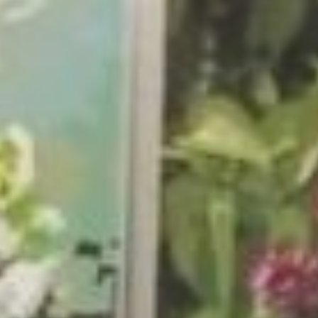
количество соли не должно
превышать 5 граммов в день.
Превышение чревато
развитием артериальной
гипертензии.
По словам врача, для того
чтобы процессы старения шли
не так быстро, в питании
должно быть достаточно
количества кальция,
микроэлементов, витамина D.
Также нужно следить, чтобы
в питании было достаточно
витамина С, витаминов группы
В. Но особое внимание
следует обращать
на количество белка.
На это, по словам
специалиста, часто
не обращают внимание. А
между тем белок
для организма — это основной
строительный материал. И
потребность в нем в старшем