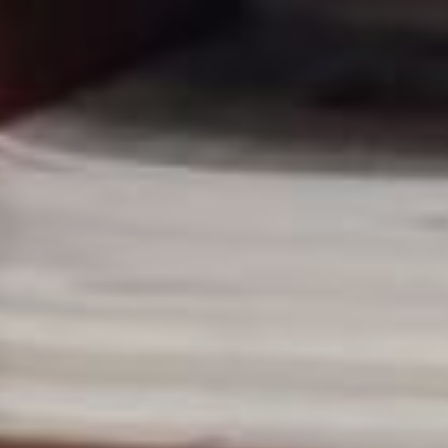
призвала пожилых людей
не бояться
экспериментировать
с новыми вкусами и блюдами.
Она отметила, что правильное
питание — это не только
вопрос здоровья, но и
удовольствия от жизни.
16+
В ТЕМУ:
Чтобы БАД был во здоровье
хабаровчан. О чём нужно
помнить, выбирая
биодобавки?
Читайте нас в соцсетях:
ВКонтакте
,
Одноклассники,
Телеграм
или
Яндекс.Дзен
и
МАКС
Как вам материал?
Огонь!
Супер
1
Удивило
Грустно
3