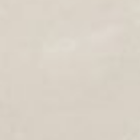
словам эксперта, даже если
вам за 60, организму все
также требуется «полный
комплект» аминокислот,
полиненасыщенных жирных
кислот, растительных жиров,
пищевых волокон, витаминов,
кальция, калия, магния,
железа, цинка, хрома.
— Главный посыл питания
в старшем возрасте — чем
разнообразнее, тем лучше, —
сказала врач. — И лучше
всего, чтобы наш рацион
состоял из простых
продуктов, из которых мы
будем готовить сами. И
стараться употреблять
как можно меньше
промышленно
приготовленного.
Самое главное, на что
обратила внимание эксперт —
химический состав рациона