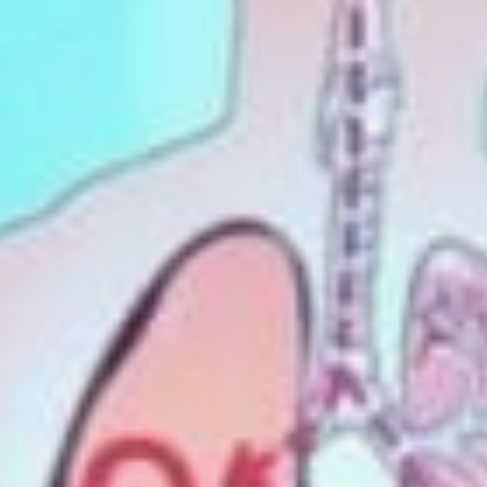
различных процессов
в нашем организме. В том
числе и для обновления
клеток кожи, и волос,
и ногтей, и мышечных
волокон. Норма белка,
по словам врача, составляет 1
—1,5 г на 1 кг веса ежедневно.
Но это вовсе не значит,
что если вы съели 100
граммов курицы, то получили
норму белка в день. В ста
граммах куриного мяса
содержится около 20 грамм
белка, — пояснила Светлана
Баранова. — Но если
в каждом приеме будет что-то
белковое, то больше
вероятность, что его
в организме будет достаточно.
Эксперт посоветовала
пенсионерам, прежде всего,
налегать на животный белок:
мясо, рыбу, яйца, молочные