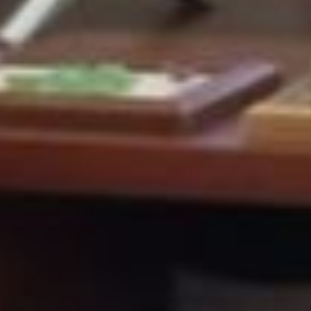
жидкости, тем более
концентрированная моча,
и повышается вероятность
образования камней в почках.
Многие пенсионеры, по её
словам, часто недооценивают
необходимость поддерживать
уровень гидратации,
что может привести
к различным проблемам
со здоровьем, особенно
ослабляющим почкам
и сердечно-сосудистой
системе. Рекомендуется пить
не только воду, но и травяные
чаи, компоты и даже
низкокалорийные бульоны,
особенно в зимний период,
когда организм может
подвергаться большему риску
обезвоживания. Вывод
сделали такой: пейте сколько
хочется, но без фанатизма.
В завершение лекции лектор