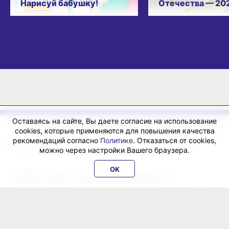
Нарисуй бабушку!
Отечества — 20
Оставаясь на сайте, Вы даете согласие на использование
cookies, которые применяются для повышения качества
рекомендаций согласно
Политике
. Отказаться от cookies,
можно через настройки Вашего браузера.
OK
«ХабИнфо»: интернет-журнал города Хабаровска 16+
Учредитель: ООО Издательский дом «Гранд Экспресс». Главный
редактор - Сорокина Наталья Д.
E-mail:
habinfo.ru@yandex.ru
; тел. 8 (4212) 47-55-48.
Рекламная служба:
reklama@habex.ru
. Телефоны: (4212) 30-99-80,
79-44-92