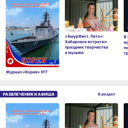
«АмурФест. Лето»:
В
Хабаровск встретил
м
праздник творчества
п
и музыки
т
Журнал «Корея» №7
РАЗВЛЕЧЕНИЯ И АФИША
В раздел