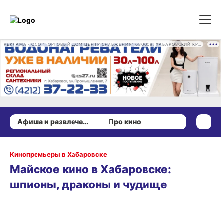
РЕКЛАМА • ООО "ТОРГОВЫЙ ДОМ ЦЕНТР СНАБЖЕНИЯ" 680009, ХАБАРОВСКИЙ КРАЙ, ГОРОД ХАБАРОВСК, ПРОМЫШЛЕННАЯ УЛ., Д. 7 ОГРН 1162724073930
Афиша и развлечения
Про кино
Кинопремьеры в Хабаровске
Майское кино в Хабаровске:
шпионы, драконы и чудище