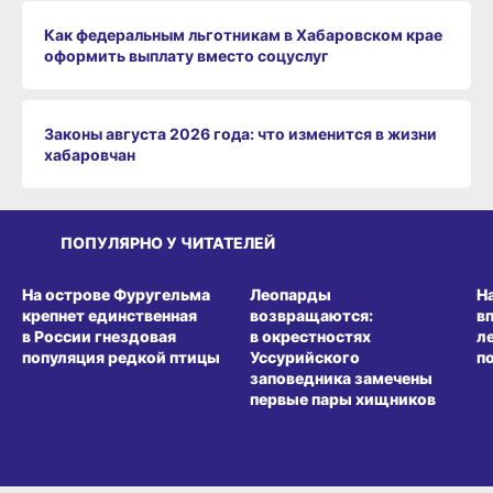
Как федеральным льготникам в Хабаровском крае
оформить выплату вместо соцуслуг
Законы августа 2026 года: что изменится в жизни
хабаровчан
ПОПУЛЯРНО У ЧИТАТЕЛЕЙ
СРЕДА ОБИТАНИЯ
СРЕДА ОБИТАНИЯ
СР
На острове Фуругельма
Леопарды
Н
крепнет единственная
возвращаются:
в
в России гнездовая
в окрестностях
л
популяция редкой птицы
Уссурийского
п
заповедника замечены
первые пары хищников