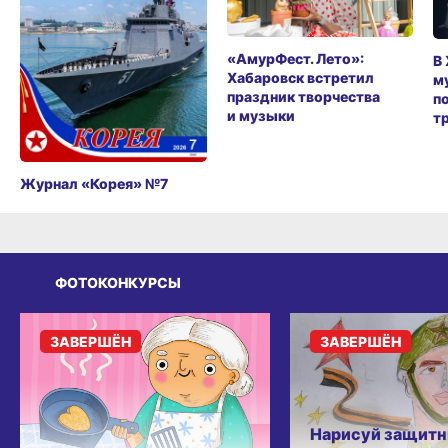
«АмурФест. Лето»:
В
Хабаровск встретил
м
праздник творчества
п
и музыки
т
Журнал «Корея» №7
ФОТОКОНКУРСЫ
ЗАВЕРШЁН
ЗАВЕРШЁН
Нарисуй защитн