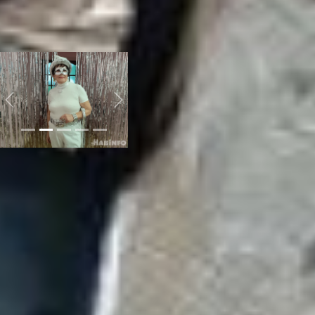
чтобы порадовать
окружающих.
центр
работы с населением
исток
Previous
Next
А Галина Красникова
фольгу для наряда
достала из своих
закромов со времен
СССР. Она заметно
отличается от
современной.
– У меня фольга еще с
советских времен
осталась. Смотрите какая
она плотная, хорошо
держит форму, не рвется.
Зачем-то берегла ее, вот