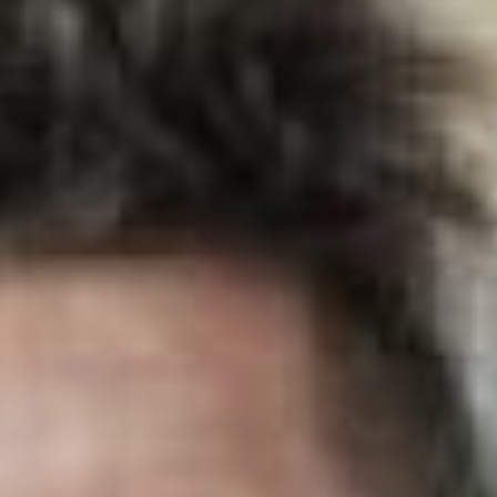
пенсионеры начали
собираться в зале
«Истока» еще за полчаса
до начала праздника.
Ведь костюмы нужно
надеть, достать
аксессуары, расправить
примявшиеся детали и
подправить макияж. Как
оказалось изделия из
фольги своими руками
мастерили не только
дамы, которым только
дай повод по наряжаться,
но и кавалеры.
Хабаровчанин Виктор,
как бывший военный,
отнеся к заданию со всей
серьезностью. Сначала
раздобыл материал – в
ход пошли и фантики от
конфет, и блестящие
пакетики из-под