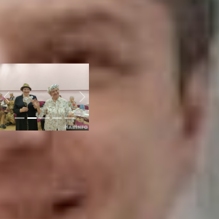
продуктов и фольга для
кулинарии. Сначала
тщательно продумал
образ и только потом уже
приступил к работе.
центр работы с
населением исток
Previous
Next
– Я сделал себе костюм
«Черномора». Два
вечера мастерил, все
своим руками – вырезал,
клеил, скручивал. А когда
еще выдастся такой шанс
покрасоваться? Я и жену
нарядил – смастерил ей
красивый ободок и
украшения, – поделился с