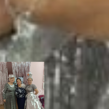
накрутила что-то на
подобие бигуди, –
рассказывает женщина. –
Таксист, который меня
сюда вёз обалдел просто.
Даже галантно руку
подал, когда выходила из
салона. Вот что красота
делает. А потом еще и
подруге помогла наряд
соорудить – вязали за
основу ободок, а дальше
в ход пошла фантазия.
Previous
Next