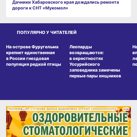
Дачники Хабаровского края дождались ремонта
дороги к СНТ «Мукомол»
ПОПУЛЯРНО У ЧИТАТЕЛЕЙ
СРЕДА ОБИТАНИЯ
СРЕДА ОБИТАНИЯ
СР
На острове Фуругельма
Леопарды
Н
крепнет единственная
возвращаются:
в
в России гнездовая
в окрестностях
л
популяция редкой птицы
Уссурийского
п
заповедника замечены
первые пары хищников
РЕКЛАМА • ИП СТУЧКОВА ДИАНА ВАДИМОВНА ОГРНИП 325253600107053