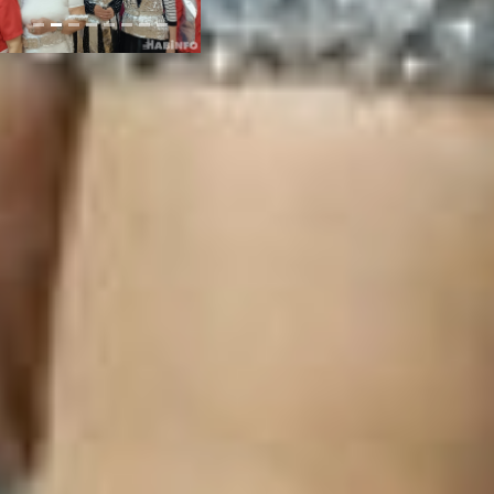
– Да некогда нам думать
о возрасте и болячках,
наш ведущий Игорь не
дает нам расслабиться.
То вечеринку придумает,
то конкурс какой-то. Мы
всегда при деле – что-то
мастерим, сочиняем,
готовим танцы, стихи
пишем, – говорит одна из
активисток.
центр работы
с населением исток
Пожалуй, самый
масштабный костюм для
праздника соорудила
Людмила Новодед.
Огромная пышная и
блестящая юбка в пол, а
на голове что-то
наподобие париков, такие
носили в позапрошлом