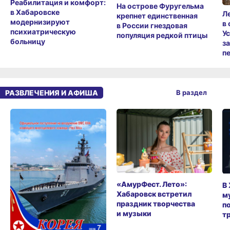
Реабилитация и комфорт:
На острове Фуругельма
в Хабаровске
Л
крепнет единственная
модернизируют
в
в России гнездовая
психиатрическую
У
популяция редкой птицы
больницу
з
п
РАЗВЛЕЧЕНИЯ И АФИША
В раздел
«АмурФест. Лето»:
В
Хабаровск встретил
м
праздник творчества
п
и музыки
т