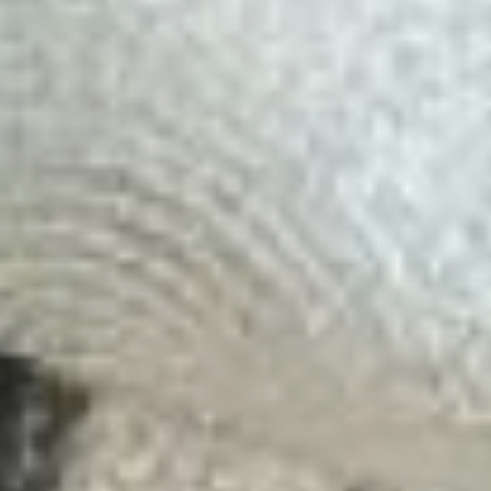
рассказывает модельер.
– В моем гардеробе почти
вся одежда сшита мной,
но такой экстравагантной
еще не было. Я так рада,
что она всем
понравилась.
центр
работы с населением
исток
Победительнице достался
приз – билеты в театр. А в
завершении мероприятия
всех участников ждал
сюрприз –
фольгированная метель.
И если вы думаете, что
такое нравится только
детям, глубоко
ошибаетесь. Счастливые
глаза бабушек и дедушек,
которые с большим
удовольствием обсыпали
друг друга охапками