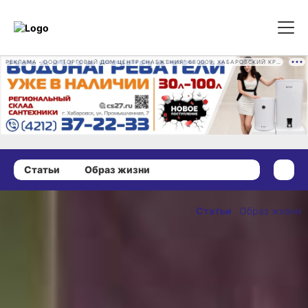
РЕКЛАМА • ООО "ТОРГОВЫЙ ДОМ ЦЕНТР СНАБЖЕНИЯ" 680009, ХАБАРОВСКИЙ КРАЙ, ГОРОД ХАБАРОВСК, ПРОМЫШЛЕННАЯ УЛ., Д. 7 ОГРН 1162724073930
Статьи
Образ жизни
28 ноября 2023 г., 13:53
Блестящее
Статьи
Образ жизни
зрелище, или
ОПУБЛИКОВАНО
Зачем
28 ноября 2023 г., 13:53
хабаровские
пенсионеры