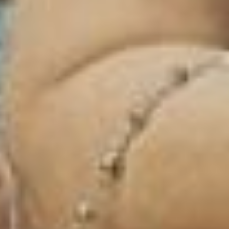
веке. Свой наряд
пенсионерка так и
назвала – «Дама из 19
века».
– Я над костюмом думала
долго, хотелось чего-то
особенного. И мне
попался ролик в
интернете про 19 век, вот
это оно – сразу подумала.
Дочь дала подъюбник от
свадебного платья, а я
побежала в магазин за
«тканью» - взяла метра
три фольгированой
подложки, ее применяют
при утеплении. Она
мягкая, податливая. И,
кстати вышло дешевле,
чем покупать фольгу в
рулонах. Три ночи работы
и шикарное платье готово.
На голове из обычной
кулинарной фольги