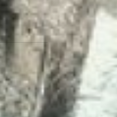
блестящего «дождика»
говорили об обратном. В
душе каждого
пенсионера сидит
маленький ребенок,
который очень любит
веселиться.
Фото автора
Как не потеряться на
кухне и заставить мозг
работать быстро -
читайте
по ссылке
Читайте нас в соцсетях:
ВКонтакте
,
Одноклассники,
Телеграм
или
Яндекс.Дзен
и
МАКС
Как вам материал?
Огонь!
Супер
4
Удивило
Грустно
Злость
Разочарование