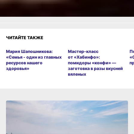
Разочарование
ЧИТАЙТЕ ТАКЖЕ
Мария Шапошникова:
Мастер-класс
П
«Семья - один из главных
от «Хабинфо»:
«
ресурсов нашего
помидоры «конфи» —
п
здоровья»
заготовка в разы вкусней
вяленых