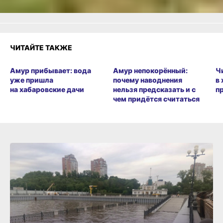
ЧИТАЙТЕ ТАКЖЕ
Амур прибывает: вода
Амур непокорённый:
Ч
уже пришла
почему наводнения
в
на хабаровские дачи
нельзя предсказать и с
п
чем придётся считаться