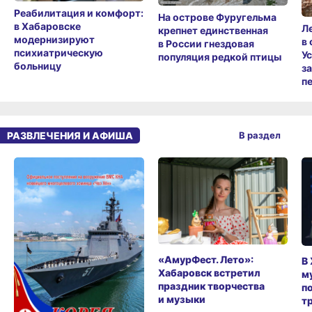
Реабилитация и комфорт:
На острове Фуругельма
в Хабаровске
Л
крепнет единственная
модернизируют
в
в России гнездовая
психиатрическую
У
популяция редкой птицы
больницу
з
п
РАЗВЛЕЧЕНИЯ И АФИША
В раздел
«АмурФест. Лето»:
В
Хабаровск встретил
м
праздник творчества
п
и музыки
т