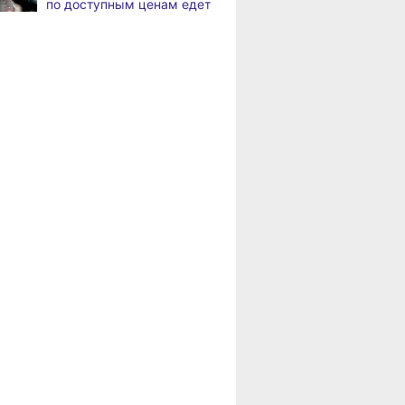
по доступным ценам едет
по документообороту
в районы Хабаровского
и сопровождению продаж
края
«Раскладушки» и «книжки»
,
Пенсионерам
а
стали чаще выбирать
Хабаровского края
пользователи
положена доплата
за иждивенцев
Магнитные бури,
,
а
радиационный фон и пробки
в Хабаровске 6 августа
Какой сегодня день:
,
а
Всемирный день борьбы
за запрещение ядерного
оружия