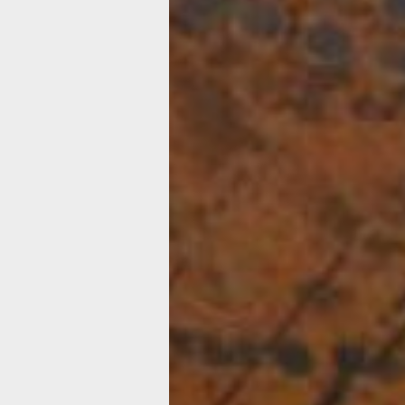
процеживали воду, масло или мед и 
капле (второе название этого сосуда 
капельник). В сопроводительных док
передаче сосуда в Дальневосточны
музей встречаются оба его названия,
создания указаны, как выяснилось пр
последние годы, неверно.