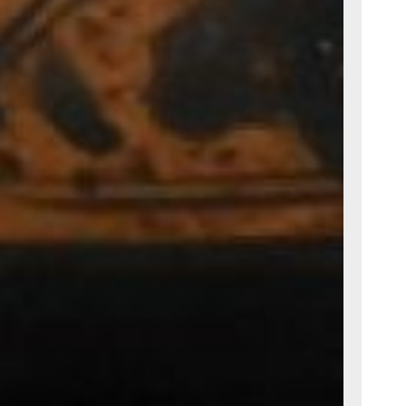
 9,5 см, с узким
й ручкой,
ских голов в
на пишет:
характерными,
ами -
дным подбородком,
т единую ли­нию.
лицам в греческом
од­черкнут широко
зами и
 рта. Подобные
орые считаются
ибери,который
го британского
­тичных
 третьей четверти
мастерской
– так называемой
еди многих других
си маленьких ваз».