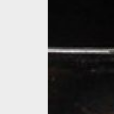
предмета, принадлежащих ранее ма
керамическая ваза
После революции Эрмитаж неоднокр
дар провинциальным музеям предме
собрания. Дальневосточному худож
повезло дважды: предметы из Эрми
собрание музея в 1931 и в 1969 года
о которой мы уже писали, поступила в
1931 году среди десятков античных 
поступили две небольшие керамичес
происходящие из собрания маркиза 
Обе вазы декорированы краснофигур
есть фон их покрыт черным лаком, 
сюжеты строятся на незакрашенном 
после обжига приобретающем красн
терракотовый цвет. C момента изобр
(приблизительно в 530 году до н. э. в
роспись была популярна в разных м
Греции на протяжении нескольких в
ваза
Краснофигурные скифосы (чашки для
изображением сов между веток олив
сторонам – характерный образец атт
керамического производства V в. до 