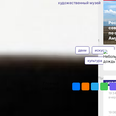
художественный музей
ОПУБЛИКОВАНО
как
Рос
27 мая 2021 г., 15:59
со
ы
по 
Аму
АВТОР
ТЕГИ
ана
двхм
искусство
М
культура
етро Кампана
еловеком, «который
Владимир
 частную
Мишин
ПОДЕЛИТЬСЯ
ий он создал
НОВ
Главный
ывающую 9 000
редактор
ру, бронзу,
19:34
вопись и многое
вчер
 он был вынужден
юдать издали, как
нам. В
19:06
 прибыло 792