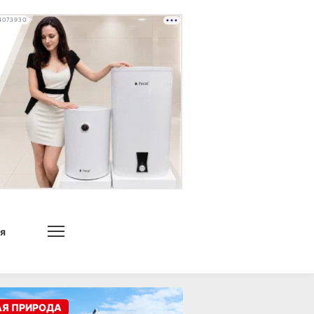
4073930
я
АЯ ПРИРОДА