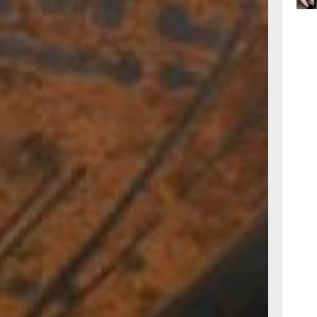
разливали почти по
– гуттус,
ументах при
й художественный
09:47
 а время и место
вчер
и изучении его в
09:31
вчер
08:05
вчер