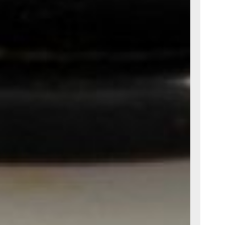
редметом
нашей эры,
 веке, и кроме того
тора.
е, современные
можности позволяют
 Но все-таки
 Маркиз Кампана
сведениями об этих
 же, что и любой,
ящество форм,
человека в
!
Алёна Фролова,
го искусства ДВХМ
ллекции
музея» -
ссылка на
с.Дзен
и
МАКС
?