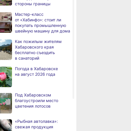
стороны границы
человек
Мастер-класс
В Хабаровске из горящей
,
от «Хабинфо»: стоит ли
а
квартиры на Чехова
покупать промышленную
эвакуировали 6 человек
швейную машину для дома
В трёх районах
,
Как пожилым жителям
а
Хабаровского края
Хабаровского края
установился высокий класс
бесплатно съездить
пожарной опасности
в санаторий
В угледобывающем районе
,
Погода в Хабаровске
а
Хабаровского края
на август 2026 года
модернизировали 4G
Правительство
,
а
Хабаровского края
Под Хабаровском
возрождает
благоустроили место
Дальневосточную студию
цветения лотосов
кинохроники
В команду крупного
,
«Рыбная автолавка»:
а
издательского дома
свежая продукция
требуется специалист