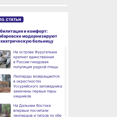
именами начали строить
в Хабаровском крае
Эпидобстановка
,
10. СТАТЬИ
а
в Хабаровском крае
стабильная
билитация и комфорт:
В Хабаровском крае
,
абаровске модернизируют
а
высокотехнологичную
ихиатрическую больницу
помощь получили более
12,5 тысячи человек
На острове Фуругельма
крепнет единственная
Уровень Амура
3,
в России гнездовая
а
у Хабаровска достиг 423
популяция редкой птицы
см, вода продолжает
подниматься
Леопарды возвращаются:
в окрестностях
В администрации
,
Уссурийского заповедника
а
Хабаровска обсудили
замечены первые пары
использование средств
хищников
туристического налога
на благоустройство
На Дальнем Востоке
впервые посчитали
За сутки в Хабаровском
,
леопардов и тигров по обе
а
крае в 4 ДТП пострадали 10