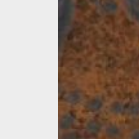
рис. 1
Глаза совы на музейном скифосе из
соединяющихся концентрических кру
пятнами. Клюв-запятая находится по
соединения кругов-глаз. «Круги, изо
отмечает научный сотрудник Госуда
Эрмитажа А. Г. Букина, – на скифосе
спешке нарисованы чрезмерно близко
на скифосе из раскопок некрополя в
провинции Лацио. Сходство же всех
настолько велико, что можно предпола
принадлежат одной руке. Вероятно, э
работавший около середины V века д
Джонсон отмечал, что временные ра
подобных скифосов можно определит
количеству и размещению точек, с
оперения.
керамическая ваза
В Кампании, одной из областей Южной
до н. э., был создан музейный аск – 
косметики или жидких приправ (рис. 