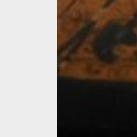
рис. 2
Этот плоский округлый сосуд высотой
вытянутым горлышком и вертикально
декорирован изображением двух жен
головных уборах-саккосах. А.Г. Буки
«Изображенные головы отличаются 
крупными, плавно очерченными черт
монументальной прямой шеей, соли
лбом и носом, абрис которых образуе
Бесстрастный покой, свойственный 
искусстве классического периода, п
распахнутыми, глядящими прямо гла
расслабленно опущенными уголками
головы встречаются в росписях, кот
работами кампанского Мастера Хейл
получил название в честь престижно
колледжа, владевшего коллекцией ан
древностей. Этот художник работал в
IV века до нашей эры в крупнейшей 
краснофигурной вазописи Кампании 
Мастерской Кассандры-Пэрриша, ср
мастеров, ко­торые исполняли роспи