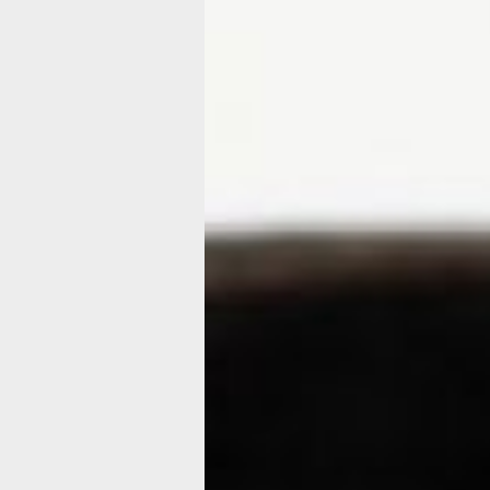
музей
Формула
прекрасного: 
античные ваз
маркиза Камп
попали в ДВХ
Итальянского маркиза Джованни Пь
(1808–1880) неслучайно называют ч
собрал, а затем потерял величайшую
коллекцию». За несколько десятилет
художественную коллекцию, насчит
предметов: античные вазы и скульпту
ювелирные изделия, европейскую жи
другое. Но, обвиненный в растрате,
расстаться со своим детищем и набл
собрание расходится по разным стра
Императорский Эрмитаж в 1861 году