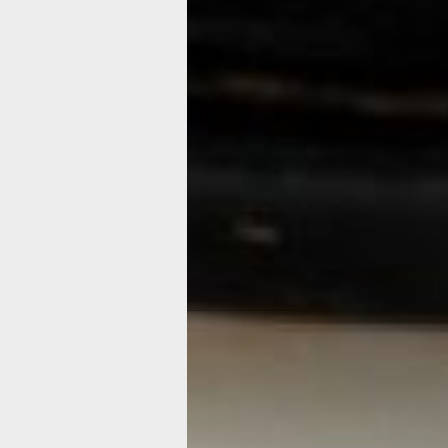
Таким образом, аск, считавшийся п
аттического производства Vвека до 
оказался италийским, созданным в IV
– приобрел, пусть и условное, имя ав
керамическая ваза
Да, антиковедение не стоит на мест
методы изучения и технические воз
делать достаточно точные атрибуции.
думается, что это не самое важное.
вряд ли обладал настолько точными 
вазах, но, несомненно, видел в них то
даже неподготовленный, зритель: из
красоту росписей и – веру древнего 
божественную формулу прекрасного
заведующая сектором зарубежно
Читайте также: «Лекиф из Трои в ко
Дальневосточного художественного 
статью
Читайте нас в соцсетях:
ВКонтакте
,
Одноклассники,
Телеграм
или
Яндек
Как вам материал