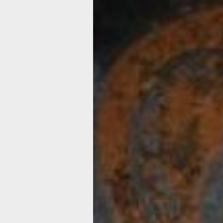
расположению ручек: одна вертикаль
горизонтальная, небольшой, вы­сотой 
музейного собрания (главное фото) 
типуглаукс (сова): вероятно, общая 
разными ручками по бокам придает 
фигурой птицы.
И сова, и олива – атрибуты богини м
справедливой войны и ремесел Афины
жителям Аттики, которые в благодар
богине правление своим регионом, а
переименовали в Афины. Сова же сч
счастья и победы, предвестие удачи
поговоркой «летит сова», недаром о
атрибутом Афины, которую Гомер зва
Изображение совы с веткой оливы пе
н. э. и на аттических монетах (рис. 1).