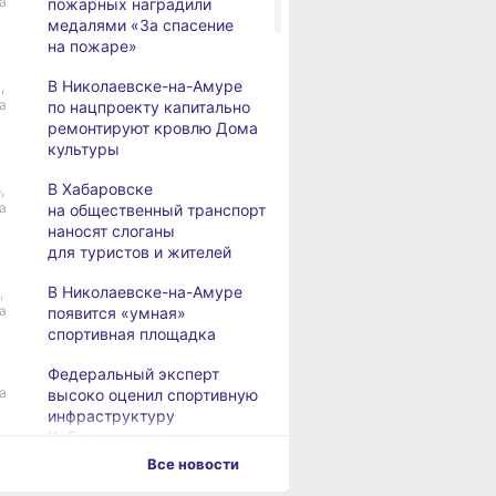
а
пожарных наградили
медалями «За спасение
на пожаре»
В Николаевске-на-Амуре
,
а
по нацпроекту капитально
ремонтируют кровлю Дома
культуры
В Хабаровске
,
а
на общественный транспорт
наносят слоганы
для туристов и жителей
В Николаевске-на-Амуре
,
а
появится «умная»
спортивная площадка
Федеральный эксперт
а
высоко оценил спортивную
инфраструктуру
Хабаровского края
Все новости
Дебаркадеры с памятными
,
а