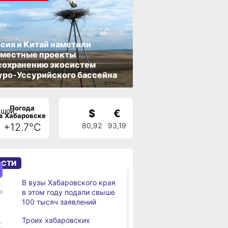
сия и Китай наметили
вместные проекты
сохранению экосистем
ро‑Уссурийского бассейна
Погода
$
€
в Хабаровске
+12.7°C
80,92
93,19
ОСТИ
В вузы Хабаровского края
,
а
в этом году подали свыше
100 тысяч заявлений
Троих хабаровских
,