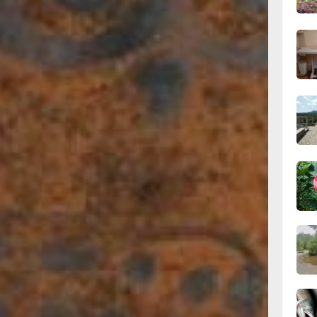
11:43
вчер
ображены как два
га с зрачками-
11:09
д местом
вчер
бра­жающие глаза, –
рственного
 в Хабаровске в
 – в точности как
10:33
 итальянской
вчер
 росписей
­гать, что они
то был вазописец,
10:10
о нашей эры». Ф.П.
вчер
мки создания
ь также по
оздающих иллюзию
 Италии, в IV веке
09:52
сосуд для хра­нения
вчер
2). В нем