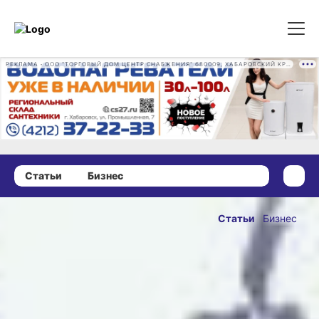
РЕКЛАМА • ООО "ТОРГОВЫЙ ДОМ ЦЕНТР СНАБЖЕНИЯ" 680009, ХАБАРОВСКИЙ КРАЙ, ГОРОД ХАБАРОВСК, ПРОМЫШЛЕННАЯ УЛ., Д. 7 ОГРН 1162724073930
Статьи
Бизнес
05 сентября 2025 г., 17:00
От самолётов
Статьи
Бизнес
до икры: как
ОПУБЛИКОВАНО
Хабаровский
05 сентября 2025 г., 17:00
край
удивляет