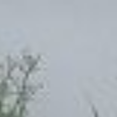
2,5 км, которая соединит
центр города с островом.
Память
и современность
Не обошли вниманием
организаторы и памятные
даты. В соседнем
помещении —
экспозиция, посвящённая
подвигу ветеранов
и тружеников тыла
в годы Великой
Отечественной войны.
Отдельный стенд
рассказывает
о
Хабаровском процессе
над японскими военными
преступниками,
историческом событии,
которое до сих пор
изучается историками.
Рядом с историческими
реликвиями соседствуют