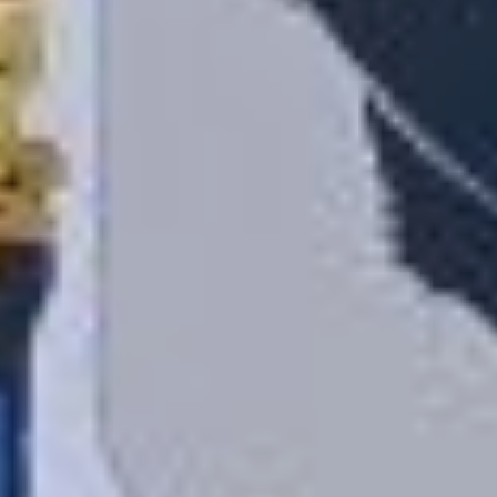
А если вы заглянете
внутрь, то вам расскажут
строительстве первого
на Дальнем Востоке
аффинажного завода
мощностью до 50 тонн
золота в год
и Мильканского горно-
обогатительного
комбината
с инвестициями свыше
650 миллиардов рублей.