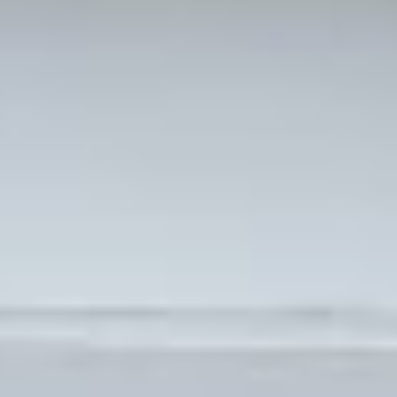
и Председателя КНР Си
Цзиньпина. Здесь
планируется создать зону
мирного сотрудничества,
которая укрепит
добрососедские
отношения
между странами. То,
что появится
на российской части
острова гости могут
увидеть на огромном
экране.
«На острове планируется
реализация ряда
совместных инициатив,
призванных укрепить
мирные отношения,
добрососедство
и взаимовыгодное
сотрудничество
между Россией
и Китаем», —
подчеркнула первый