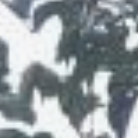
деликатесов
и исторических проектов.
Корреспондент
«Хабинфо» прогулялся
по павильону
Хабаровского края
на Восточном
экономическом форуме.
Внешние павильон
региона выглядит
как большой темный куб
из стекла и металла.
Перед входом гостей
встречают макеты
самолётов и кораблей,
которые производят
в Комсомольске-на-
Амуре, а также
современные образцы
техники: беспилотники
«Стриж-13»
и «Стриж-15».