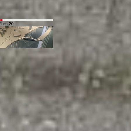
1 из 20
В ТЕМУ:
Икра за 27 тысяч
и окрошка с крабом:
во сколько обойдётся
перекус на ВЭФ-2025?
Читайте нас в соцсетях:
ВКонтакте
,
Одноклассники,
Телеграм
или
Яндекс.Дзен
и
МАКС
Как вам материал?
Огонь!
Супер
2
3
Удивило
Грустно
Злость