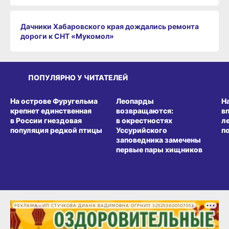
Дачники Хабаровского края дождались ремонта
дороги к СНТ «Мукомол»
ПОПУЛЯРНО У ЧИТАТЕЛЕЙ
СРЕДА ОБИТАНИЯ
СРЕДА ОБИТАНИЯ
СР
На острове Фуругельма
Леопарды
Н
крепнет единственная
возвращаются:
в
в России гнездовая
в окрестностях
л
популяция редкой птицы
Уссурийского
п
заповедника замечены
первые пары хищников
РЕКЛАМА • ИП СТУЧКОВА ДИАНА ВАДИМОВНА ОГРНИП 325253600107053