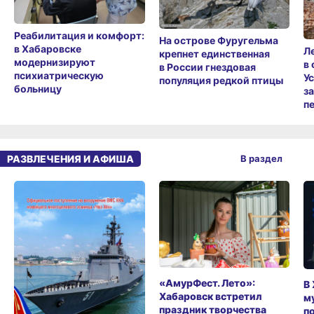
Реабилитация и комфорт:
На острове Фуругельма
в Хабаровске
Л
крепнет единственная
модернизируют
в
в России гнездовая
психиатрическую
У
популяция редкой птицы
больницу
з
п
РАЗВЛЕЧЕНИЯ И АФИША
В раздел
«АмурФест. Лето»:
В
Хабаровск встретил
м
праздник творчества
п