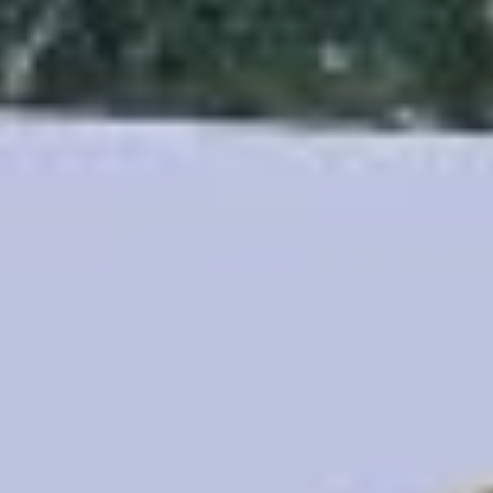
полета — 2,5 километра,
а грузоподъемность
до 6,5 килограмма.
Рядом — электрическая
платформа «Хабаровск»,
которая может
перевозить грузы до 250
килограммов
на расстояние до трех
километров.