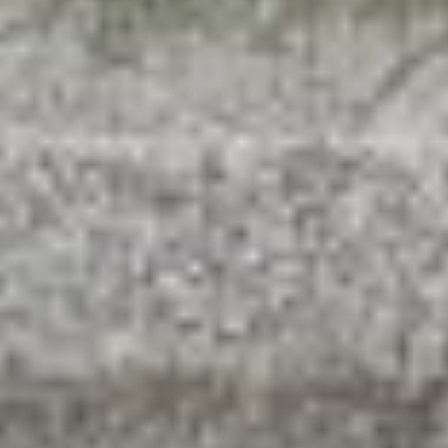
Вкус и колорит
Дальнего
Востока
Но Хабаровский край —
это не только металл
и машины. На «Улице
Дальнего Востока»
можно прикоснуться
к его природному
богатству и даже увезти
с собой его вкус. В
фирменном магазине
представлены товары
местных производителей:
от сувенирных кружек
и футболок до настоящих
деликатесов — барсучьих
меховых ковриков и,
конечно, знаменитой
дальневосточной икры.