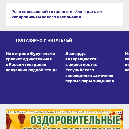
Река повышенной готовности, Или ждать ли
хабаровчанам нового наводнения
ПОПУЛЯРНО У ЧИТАТЕЛЕЙ
СРЕДА ОБИТАНИЯ
СРЕДА ОБИТАНИЯ
СР
На острове Фуругельма
Леопарды
Н
крепнет единственная
возвращаются:
в
в России гнездовая
в окрестностях
л
популяция редкой птицы
Уссурийского
п
заповедника замечены
первые пары хищников
РЕКЛАМА • ИП СТУЧКОВА ДИАНА ВАДИМОВНА ОГРНИП 325253600107053