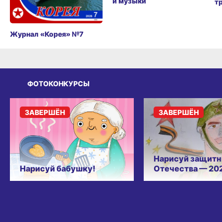
и музыки
т
Журнал «Корея» №7
ФОТОКОНКУРСЫ
ЗАВЕРШЁН
ЗАВЕРШЁН
Нарисуй защитн
Нарисуй бабушку!
Отечества — 20