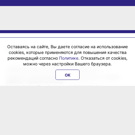
Оставаясь на сайте, Вы даете согласие на использование
cookies, которые применяются для повышения качества
рекомендаций согласно
Политике
. Отказаться от cookies,
можно через настройки Вашего браузера.
«ХабИнфо»: интернет-журнал города Хабаровска 16+
OK
Учредитель: ООО Издательский дом «Гранд Экспресс». Главный
редактор - Сорокина Наталья Д.
E-mail:
habinfo.ru@yandex.ru
; тел. 8 (4212) 47-55-48.
Рекламная служба:
reklama@habex.ru
. Телефоны: (4212) 30-99-80,
79-44-92
Любое использование либо копирование материалов, фотографий,
подборки материалов сайта, элементов дизайна и оформления
допускается с письменного согласования с администрацией сайта
и прямой индексируемой гиперссылкой на сайт Habinfo.ru.
Мнение авторов статей может не совпадать с позицией редакции.