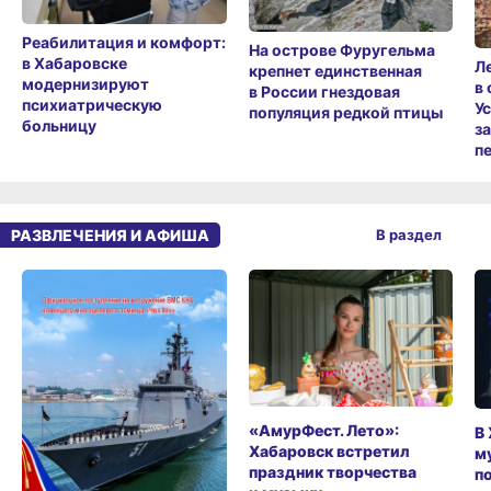
Реабилитация и комфорт:
На острове Фуругельма
в Хабаровске
Л
крепнет единственная
модернизируют
в
в России гнездовая
психиатрическую
У
популяция редкой птицы
больницу
з
п
РАЗВЛЕЧЕНИЯ И АФИША
В раздел
«АмурФест. Лето»:
В
Хабаровск встретил
м
праздник творчества
п