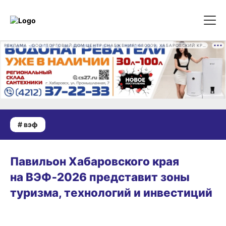
РЕКЛАМА • ООО "ТОРГОВЫЙ ДОМ ЦЕНТР СНАБЖЕНИЯ" 680009, ХАБАРОВСКИЙ КРАЙ, ГОРОД ХАБАРОВСК, ПРОМЫШЛЕННАЯ УЛ., Д. 7 ОГРН 1162724073930
# вэф
14.07.2026 17:03
Павильон Хабаровского края
на ВЭФ‑2026 представит зоны
туризма, технологий и инвестиций
02.07.2026 14:24