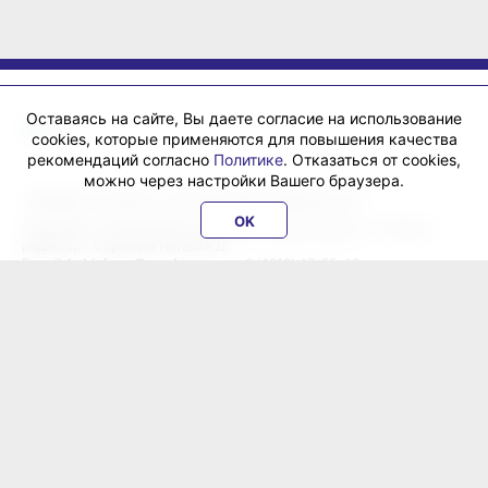
Оставаясь на сайте, Вы даете согласие на использование
cookies, которые применяются для повышения качества
рекомендаций согласно
Политике
. Отказаться от cookies,
можно через настройки Вашего браузера.
«ХабИнфо»: интернет-журнал города Хабаровска 16+
OK
Учредитель: ООО Издательский дом «Гранд Экспресс». Главный
редактор - Сорокина Наталья Д.
E-mail:
habinfo.ru@yandex.ru
; тел. 8 (4212) 47-55-48.
Рекламная служба:
reklama@habex.ru
. Телефоны: (4212) 30-99-80,
79-44-92
Любое использование либо копирование материалов, фотографий,
подборки материалов сайта, элементов дизайна и оформления
допускается с письменного согласования с администрацией сайта
и прямой индексируемой гиперссылкой на сайт Habinfo.ru.
Мнение авторов статей может не совпадать с позицией редакции.
Политика конфиденциальности
Соглашение пользователя