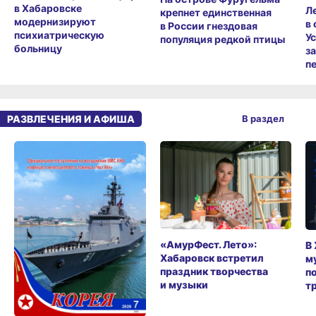
в Хабаровске
Л
крепнет единственная
модернизируют
в
в России гнездовая
психиатрическую
У
популяция редкой птицы
больницу
з
п
РАЗВЛЕЧЕНИЯ И АФИША
В раздел
«АмурФест. Лето»:
В
Хабаровск встретил
м
праздник творчества
п
и музыки
т