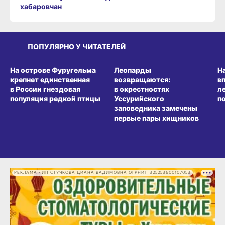
хабаровчан
ПОПУЛЯРНО У ЧИТАТЕЛЕЙ
СРЕДА ОБИТАНИЯ
СРЕДА ОБИТАНИЯ
СР
На острове Фуругельма
Леопарды
Н
крепнет единственная
возвращаются:
в
в России гнездовая
в окрестностях
л
популяция редкой птицы
Уссурийского
п
заповедника замечены
первые пары хищников
РЕКЛАМА • ИП СТУЧКОВА ДИАНА ВАДИМОВНА ОГРНИП 325253600107053