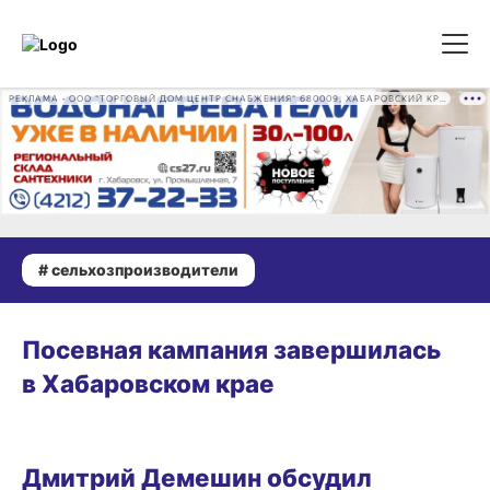
РЕКЛАМА • ООО "ТОРГОВЫЙ ДОМ ЦЕНТР СНАБЖЕНИЯ" 680009, ХАБАРОВСКИЙ КРАЙ, ГОРОД ХАБАРОВСК, ПРОМЫШЛЕННАЯ УЛ., Д. 7 ОГРН 1162724073930
# сельхозпроизводители
18.07.2026 19:07
Посевная кампания завершилась
в Хабаровском крае
08.03.2026 11:27
Дмитрий Демешин обсудил