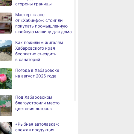
стороны границы
а
Всемирный день кошек
Мастер-класс
В сёлах Хабаровского края
8.2026
от «Хабинфо»: стоит ли
создают новые
покупать промышленную
пространства
швейную машину для дома
Арт‑объекты и спортивные
8.2026
Как пожилым жителям
площадки станут частью
Хабаровского края
обновлённого сквера
бесплатно съездить
в Хабаровске
в санаторий
В районе имени Лазо
8.2026
Погода в Хабаровске
заканчивают ремонт дороги
на август 2026 года
Переяславка — Аргунское
Тысячи жителей
8.2026
Хабаровского края
Под Хабаровском
переедут в новые квартиры
благоустроили место
в 2026 году
цветения лотосов
Дмитрий Демешин наградил
8.2026
лучших представителей
«Рыбная автолавка»:
строительной отрасли
свежая продукция