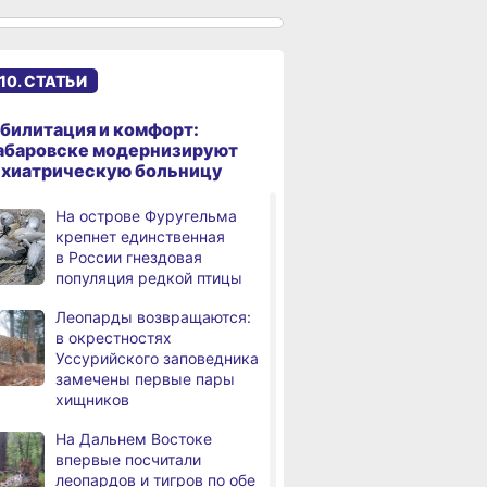
к подъёму воды в Амуре
Суд рассмотрит дело
,
а
жителя Ульчского района
10. СТАТЬИ
о незаконном хранении
калуги
билитация и комфорт:
В Хабаровском крае
абаровске модернизируют
а
потушили за сутки 9
ихиатрическую больницу
возгораний
На острове Фуругельма
Горнодобывающая отрасль
,
крепнет единственная
а
Хабаровского края
в России гнездовая
демонстрирует уверенный
популяция редкой птицы
рост
Леопарды возвращаются:
Аэродром
3,
в окрестностях
а
в Николаевске‑на‑Амуре
Уссурийского заповедника
прошёл проверку
замечены первые пары
хищников
Магнитные бури,
4,
а
радиационный фон и пробки
На Дальнем Востоке
в Хабаровске 8 августа
впервые посчитали
леопардов и тигров по обе
Какой сегодня день:
,