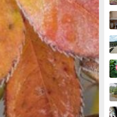
вчер
ым
вшаяся
07.0
 опадает
оем по
опускает
07.0
учения,
развития
ать
й из
07.0
на,
на лучше
зки.
07.0
екстиль.
еновых
у
07.0
 60-80
олодых