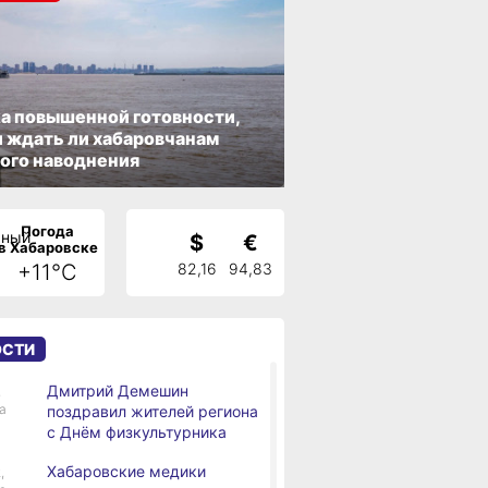
а повышенной готовности,
 ждать ли хабаровчанам
ого наводнения
Погода
$
€
в Хабаровске
+11°C
82,16
94,83
ОСТИ
Дмитрий Демешин
,
а
поздравил жителей региона
с Днём физкультурника
Хабаровские медики
,