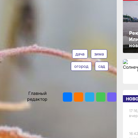
а
ОПУБЛИКОВАНО
по
01 ноября 2022 г., 16:23
Рек
Или
АВТОР
ТЕГИ
я
нов
редить
дача
зима
т
 ни к
огород
сад
т от
амого
ме
Владимир
Мишин
ПОДЕЛИТЬСЯ
Главный
НОВ
редактор
из
17:16
 раскрыть
вчер
т болеть
ржены
16:42
ьшинства