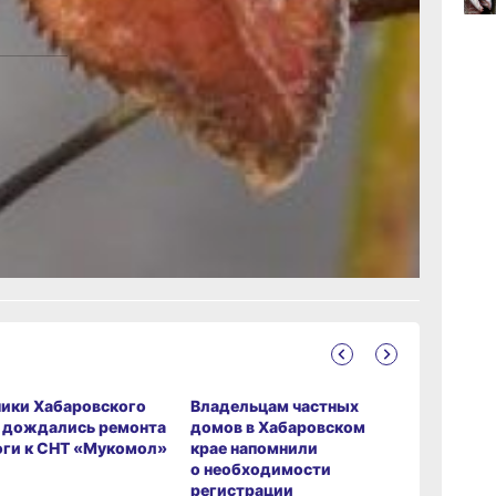
07.0
xhere.com
с
07.0
рустно
ики Хабаровского
Владельцам частных
Как хаба
 дождались ремонта
домов в Хабаровском
дачникам
ги к СНТ «Мукомол»
крае напомнили
уборку о
о необходимости
регистрации