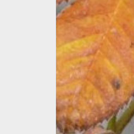
конденсатом. Благодаря специальн
стабилизаторам в составе, образова
на внутренней поверхности влага не
каплями, а стекает равномерным сл
пленке.
Светостабилизированная пленка
пр
лишь заданный диапазон волн УФизл
что существенно сокращает период 
растений. Это важно, если использов
материал не только в зимнее время.
Армированная пленка
усилена сетко
специально обработанного полиэтиле
стекловолокна или полипропилена. О
выдерживает ветра и снеговые нагру
Может быть дышащей или
светостабилизированной.
Агроволокно, спанбонд, он же агрот
Это нетканое полотно из полипропил
волокон, которое «дышит», но и влаг
пропускает. Для зимних укрытий
рекомендуется материал плотностью
г/кв.м. Его можно использовать для
винограда, хвойных растений или м