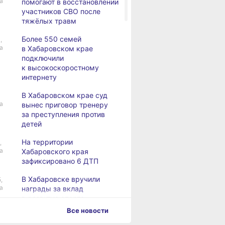
а
помогают в восстановлении
участников СВО после
тяжёлых травм
Более 550 семей
,
а
в Хабаровском крае
подключили
к высокоскоростному
интернету
В Хабаровском крае суд
а
вынес приговор тренеру
за преступления против
детей
На территории
,
а
Хабаровского края
зафиксировано 6 ДТП
В Хабаровске вручили
,
а
награды за вклад
в развитие спорта
Все новости
Хабаровск готовится
,
а