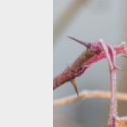
Без фанатизм
утепляем сад 
правилам
Главная заповедь садовода во врем
подготовки растений к зиме – не нав
им в желании помочь. Как показывае
практика, фанатизм в деле утепления
чему. Вариантов много, выбор зависи
места, погоды, знаний и привычек с
садовода.
подготовка растений к зи
Как укрыть
Всему свое время
Несвоевременность укрытия - одна 
главных причин гибели большинства
растений. То есть укрыть заранее и
попозже не получится. Растения буду
и загнивать. Особенно этому подве
розы.
подготовка растений к зиме
Подходящее время для укрытия бол