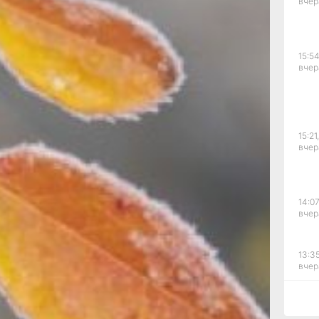
вчер
около 5-
ной.
о просто
15:54
жно
вчер
нем,
уйдет не
 можно
15:21,
вчер
-
по себе
тения
ять тут
14:07
 в
вчер
е на
им
13:35
будет
вчер
литель.
ить
самым
12:54
вчер