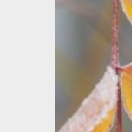
культур - устоявшаяся температура 
7 градусов ниже нуля. То же самое
рекомендуется и для раскрытия вес
Но, даже четко соблюдая сроки, мал
убрать защиту. Сначала растение ну
закалить. Для этого его открывают д
когда температура поднимается до
положительных показателей. На это 
больше недели, после чего укрытие
убрать совсем.
Укрытие с размахом
Самая часто встречающаяся ошибка 
укутать растение без каркаса. Сами 
ни розы, ни виноград, ни другие рас
тепла не выделяют, поэтому и сохран
нечего. Единственный источник тепла
данном случае - земля.
Поэтому полотно нужно укладывать н
ветви растения, а на каркас с широк
основанием. Идеально, если на нем 
удерживаться снег - природный утеп
Под одним укрытием можно размест
несколько растений, увеличив тем 