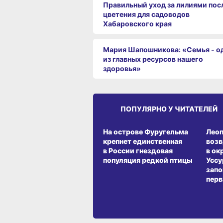
Правильный уход за лилиями пос
цветения для садоводов
Хабаровского края
Мария Шапошникова: «Семья - о
из главных ресурсов нашего
здоровья»
ПОПУЛЯРНО У ЧИТАТЕЛЕЙ
СРЕДА ОБИТАНИЯ
СРЕД
На острове Фуругельма
Лео
крепнет единственная
воз
в России гнездовая
в ок
популяция редкой птицы
Уссу
запо
перв