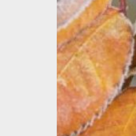
объемы воздуха внутри и площадь з
Также важно обеспечить воздушную
прослойку между ветками и укрывн
материалом. Во-первых, это убереж
растение от механических поврежден
полотно - от прорывов. Во-вторых, в
будут в сухости.
Чем больше, тем хуже
Чтобы под укрытием не развивались
болезни, гниль и плесень, нужно убра
под него все, что может накапливать 
большинстве случаев чрезмерное ук
соломы, опилок или листвы лишь вре
растениям.
Чем укрыть
Полиэтиленовая пленка.
Садоводы
рекомендуют ее для укрытия роз, та
не пропускает воду, которой боятся 
обычные, так и плетистые розы. С т
успехом можно использовать руберо
пленочную гидроизоляцию.
Пленка бывает разной. Например,
гидрофильная.
Предохраняет растен
болезней, вызванных капельным