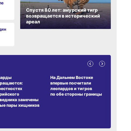
ле
Спустя 80 лет: амурский тигр
возвращается в исторический
ареал
дин
А ОБИТАНИЯ
СРЕДА ОБИТАНИЯ
ЗЕМЛЯКИ
парды
На Дальнем Востоке
Пионовый
вращаются:
впервые посчитали
хабаровч
рестностях
леопардов и тигров
Воронкев
рийского
по обе стороны границы
ведника замечены
ые пары хищников