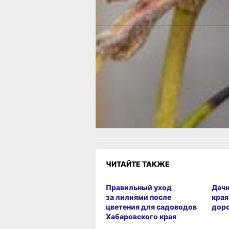
кустарников.
Наталия Степанова Главное фото: p
Новый сорт зимостойкой сливы «Мис
Хабаровск» -
читайте по ссылке
Еще больше
советов:
Одноклассники
,
ВКонтакте
и
Телеграм
Как вам материал?
Огонь!
Супер
Удивило
Г
Злость
Разочарование
ЧИТАЙТЕ ТАКЖЕ
Правильный уход
Дачн
за лилиями после
края
цветения для садоводов
доро
Хабаровского края