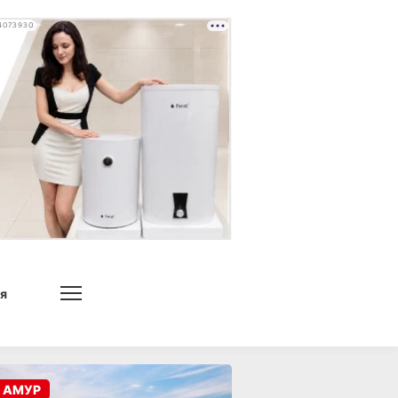
4073930
я
 АМУР