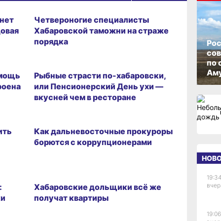
ВИТРИНА
пнет
Четвероногие специалисты
довая
Хабаровской таможни на страже
порядка
Рос
со
ОБРАЗ ЖИЗНИ
по 
Аму
омощь
Рыбные страсти по-хабаровски,
роена
или Пенсионерский День ухи —
н
вкусней чем в ресторане
ГОРОД
ить
Как дальневосточные прокуроры
борются с коррупционерами
НОВ
ГОРОД
19:34
вчер
:
Хабаровские дольщики всё же
ки
получат квартиры
19:06