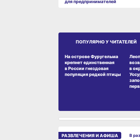
для предпринимателей
ПОПУЛЯРНО У ЧИТАТЕЛЕЙ
СРЕДА ОБИТАНИЯ
СРЕД
На острове Фуругельма
Лео
крепнет единственная
воз
в России гнездовая
в ок
популяция редкой птицы
Уссу
запо
перв
РАЗВЛЕЧЕНИЯ И АФИША
В ра