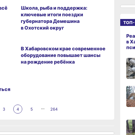
всё
Школа, рыба и поддержка:
ключевые итоги поездки
15:08
губернатора Демешина
ТОП-
вчер
в Охотский округ
Реа
14:22
ЗДОРОВЬЕ
в Х
вчер
пс
В Хабаровском крае современное
оборудование повышает шансы
на рождение ребёнка
13:4
вчер
ться
13:06
вчер
...
3
4
5
264
12:19
вчер