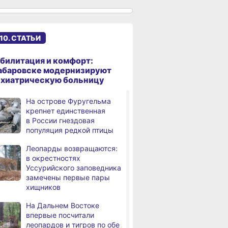
именами начали строить
в Хабаровском крае
Эпидобстановка
,
10. СТАТЬИ
а
в Хабаровском крае
стабильная
билитация и комфорт:
В Хабаровском крае
,
абаровске модернизируют
а
высокотехнологичную
ихиатрическую больницу
помощь получили более
12,5 тысячи человек
На острове Фуругельма
крепнет единственная
Уровень Амура
3,
в России гнездовая
а
у Хабаровска достиг 423
популяция редкой птицы
см, вода продолжает
подниматься
Леопарды возвращаются:
в окрестностях
В администрации
,
Уссурийского заповедника
а
Хабаровска обсудили
замечены первые пары
использование средств
хищников
туристического налога
на благоустройство
На Дальнем Востоке
впервые посчитали
За сутки в Хабаровском
,
леопардов и тигров по обе
а
крае в 4 ДТП пострадали 10