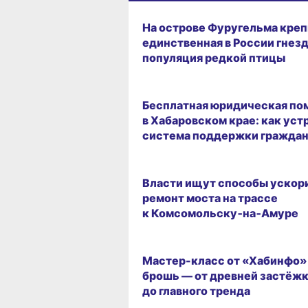
СРЕДА ОБИТАНИЯ
На острове Фуругельма кре
единственная в России гнез
популяция редкой птицы
ГОРОД
Бесплатная юридическая п
в Хабаровском крае: как уст
система поддержки гражда
ГОРОД
Власти ищут способы ускор
ремонт моста на трассе
к Комсомольску‑на‑Амуре
ВИТРИНА
Мастер-класс от «Хабинфо»
брошь — от древней застёж
до главного тренда