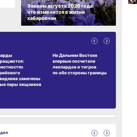
Законы августа 2026 года:
что изменится в жизни
хабаровчан
09:47
вчер
09:31
А ОБИТАНИЯ
СРЕДА ОБИТАНИЯ
ЗЕМЛЯКИ
вчер
парды
На Дальнем Востоке
Пионовый
вращаются:
впервые посчитали
хабаровч
рестностях
леопардов и тигров
Воронкев
08:05
рийского
по обе стороны границы
вчер
ведника замечены
ые пары хищников
здел