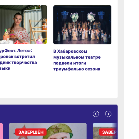
рФест. Лето»:
Хабаров
В Хабаровском
ровск встретил
музыкаль
музыкальном театре
дник творчества
завершил
подвели итоги
зыки
мировой 
триумфально сезона
ЗАВЕРШЁН
ЗАВЕРШЁН