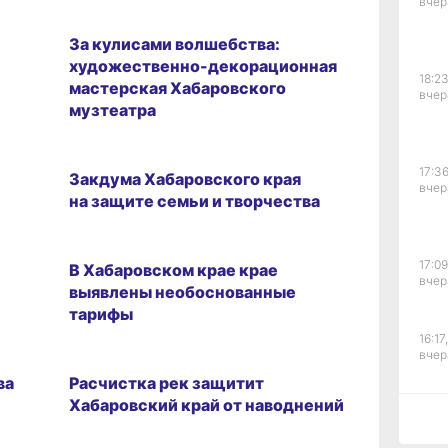
вчер
ОБРАЗ ЖИЗНИ
За кулисами волшебства:
художественно-декорационная
18:23
мастерская Хабаровского
вчер
музтеатра
ГОРОД
17:36
Закдума Хабаровского края
вчер
на защите семьи и творчества
ГОРОД
17:09
В Хабаровском крае крае
вчер
выявлены необоснованные
тарифы
16:17,
ГОРОД
вчер
ва
Расчистка рек защитит
Хабаровский край от наводнений
15:44
ГОРОД
вчер