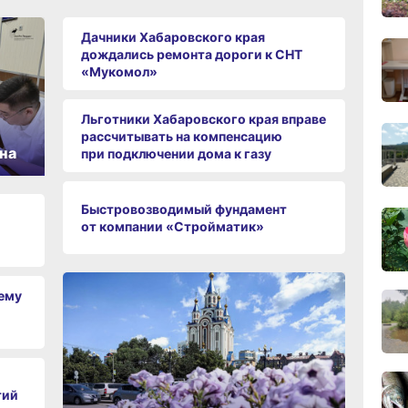
Дачники Хабаровского края
11:43
дождались ремонта дороги к СНТ
вчер
«Мукомол»
Льготники Хабаровского края вправе
11:09
вчер
рассчитывать на компенсацию
на
при подключении дома к газу
10:33
Быстровозводимый фундамент
вчер
от компании «Стройматик»
10:10
вчер
чему
09:52
вчер
тий