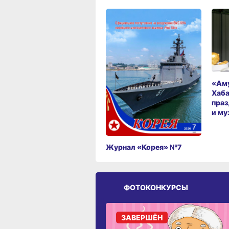
«Аму
Хаба
праз
и му
Журнал «Корея» №7
ФОТОКОНКУРСЫ
ЗАВЕРШЁН