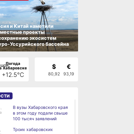
сия и Китай наметили
вместные проекты
сохранению экосистем
ро‑Уссурийского бассейна
Погода
$
€
в Хабаровске
+12.5°C
80,92
93,19
ОСТИ
В вузы Хабаровского края
,
а
в этом году подали свыше
100 тысяч заявлений
Троих хабаровских
,