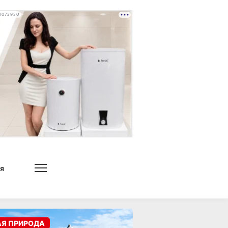
4073930
я
АЯ ПРИРОДА