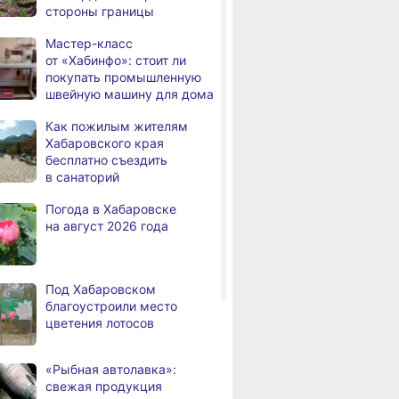
стороны границы
человек
Мастер-класс
В Хабаровске из горящей
,
от «Хабинфо»: стоит ли
а
квартиры на Чехова
покупать промышленную
эвакуировали 6 человек
швейную машину для дома
В трёх районах
,
Как пожилым жителям
а
Хабаровского края
Хабаровского края
установился высокий класс
бесплатно съездить
пожарной опасности
в санаторий
В угледобывающем районе
,
Погода в Хабаровске
а
Хабаровского края
на август 2026 года
модернизировали 4G
Правительство
,
а
Хабаровского края
Под Хабаровском
возрождает
благоустроили место
Дальневосточную студию
цветения лотосов
кинохроники
В команду крупного
,
«Рыбная автолавка»:
а
издательского дома
свежая продукция
требуется специалист