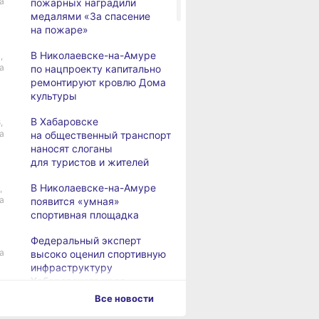
а
пожарных наградили
медалями «За спасение
на пожаре»
В Николаевске-на-Амуре
,
а
по нацпроекту капитально
ремонтируют кровлю Дома
культуры
В Хабаровске
,
а
на общественный транспорт
наносят слоганы
для туристов и жителей
В Николаевске-на-Амуре
,
а
появится «умная»
спортивная площадка
Федеральный эксперт
а
высоко оценил спортивную
инфраструктуру
Хабаровского края
Все новости
Дебаркадеры с памятными
,
а