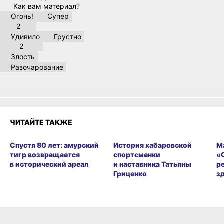
Как вам материал?
Огонь!
Супер
2
Удивило
Грустно
2
Злость
Разочарование
ЧИТАЙТЕ ТАКЖЕ
Спустя 80 лет: амурский
История хабаровской
М
тигр возвращается
спортсменки
«
в исторический ареал
и наставника Татьяны
р
Гриценко
з