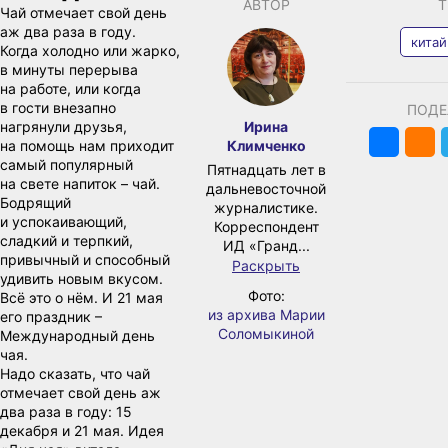
АВТОР
Т
Чай отмечает свой день
аж два раза в году.
китай
Когда холодно или жарко,
в минуты перерыва
на работе, или когда
в гости внезапно
ПОДЕ
нагрянули друзья,
Ирина
на помощь нам приходит
Климченко
самый популярный
Пятнадцать лет в
на свете напиток – чай.
дальневосточной
Бодрящий
журналистике.
и успокаивающий,
Корреспондент
сладкий и терпкий,
ИД «Гранд...
привычный и способный
Раскрыть
удивить новым вкусом.
Фото:
Всё это о нём. И 21 мая
из архива Марии
его праздник –
Соломыкиной
Международный день
чая.
Надо сказать, что чай
отмечает свой день аж
два раза в году: 15
декабря и 21 мая. Идея