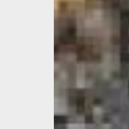
Николай Николаевич Муравьёв-Амур
Источник: ru.wikipedia.org
В 1853 году Россия вступает в Крым
в которой оказывается вынужденной
противостоять не только Турции, но
передовым европейским государства
и Франции. Это ставило под угрозу 
рубежи России – военные суда обеих
бороздили просторы Тихого океана, 
представляло прямую опасность
для находившихся здесь незначител
российских вооружённых сил. Невел
кстати, в своё время ещё спорил с 
доказывая генерал-губернатору нео
переноса главного порта из Петропа
в более защищённое место – на Амур