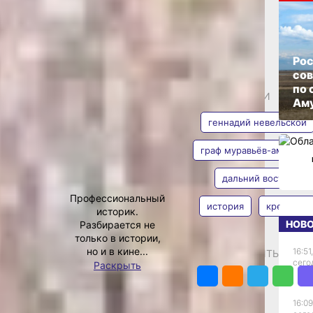
–
ОПУБЛИКОВАНО
30 марта 2020 г., 12:11
Рос
края
со
по 
АВТОР
ТЕГИ
ая
Аму
геннадий невельской
о стала
о и всего
граф муравьёв-амурски
ётом всех
и того
дальний восток
ыла
Василий Кузьмин
ка), она
Профессиональный
история
крепость
имевших
историк.
но и с
НОВ
Разбирается не
тся одной
только в истории,
стей мира.
но и в кине...
16:51,
ПОДЕЛИТЬСЯ
вратилась
сего
Раскрыть
й желающий
орией.
ает
16:09