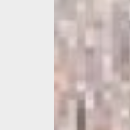
Геннадий Иванович Невельской. Исто
ru.wikipedia.org
История крепости начинается с появ
первого русского поселения на Амур
будущего города Николаевска-на-Ам
Напомним, в результате «Амурской
экспедиции» Геннадия Ивановича Не
была пройдена самая узкая часть пр