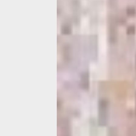
Чныррахская 
крепость
Хабаровского 
Укрепления на сопке Преображенск
Фото:
khabkrai-nasledie.ru
Владивостокская крепость уже давн
гордостью не только города и края, н
Дальнего Востока. Построенная с уч
достижений военно-инженерной наук
времени (основная часть крепости б
сооружена в конце XIX – начале XX ве
была одной из немногих крепостей, 
надёжную оборону не только с моря, 
суши. Вполне заслуженно она считае
из самых мощных приморских крепо
В наши дни часть её укреплений пре
в общедоступные музеи, где кажды
может соприкоснуться с военной ист
Неудивительно, что крепость подним