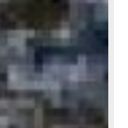
54 года
а. Англо-
чатский
у города,
ящих сил
а и жители
 ушли
е вопроса
стемы
рой
. Осознав
рытой
ято решение
сухопутными
о бы
ения
истемы
посты
инский
ния