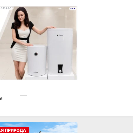
4073930
я
АЯ ПРИРОДА