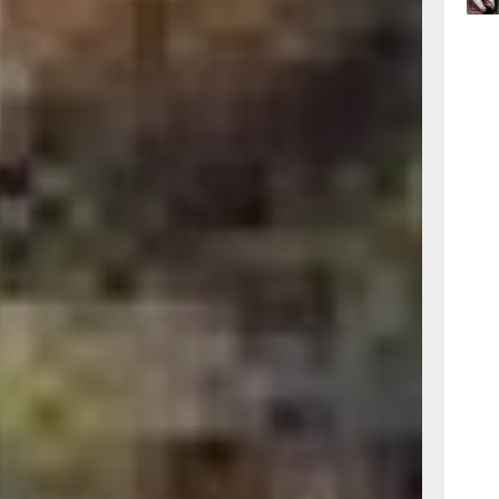
аконец,
15:44
Амурской
вчер
звивать
торого
век, не
15:08
 в столице,
вчер
ытия
е
сти