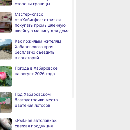
стороны границы
Троих хабаровских
,
Мастер-класс
а
пожарных наградили
от «Хабинфо»: стоит ли
медалями «За спасение
покупать промышленную
на пожаре»
швейную машину для дома
В Николаевске-на-Амуре
,
Как пожилым жителям
а
по нацпроекту капитально
Хабаровского края
ремонтируют кровлю Дома
бесплатно съездить
культуры
в санаторий
В Хабаровске
,
Погода в Хабаровске
а
на общественный транспорт
на август 2026 года
наносят слоганы
для туристов и жителей
В Николаевске-на-Амуре
,
Под Хабаровском
а
появится «умная»
благоустроили место
спортивная площадка
цветения лотосов
Федеральный эксперт
а
высоко оценил спортивную
«Рыбная автолавка»:
инфраструктуру
свежая продукция
Хабаровского края