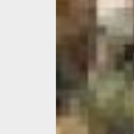
получил чин капитана 1-го ранга и, н
официально назначен начальником 
экспедиции. Однако, его попытки ра
Николаевский пост, всё население ко
вначале состояло лишь из шести чело
находили должные отклики не только
но даже у самого Муравьёва. Но соб
Крымской войны изменили отношени
к восточной окраине.
Рождение крепо