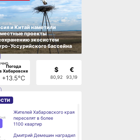
сия и Китай наметили
вместные проекты
сохранению экосистем
ро‑Уссурийского бассейна
Погода
й
$
€
в Хабаровске
+13.5°C
80,92
93,19
ОСТИ
Жителей Хабаровского края
дня
переселят в более
1100 квартир
Дмитрий Демешин наградил
,