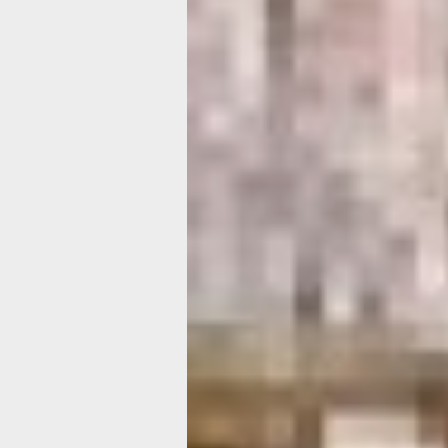
разделяющая материк с Сахалином, 
судоходность Амура. С огромным «
результаты экспедиции Невельского 
даже поручили генерал-губернатору
Сибири Муравьёву, защищавшему Ге
Ивановича, основать в заливе Счаст
для торговли с коренными народами 
в нём для охраны 25 казаков и матро
В распоряжение Муравьёва был
откомандирован Невельской, произ
в капитаны 2-го ранга. Правда, ему
запрещалось, занимать лиман и усть
это уже был не первый раз, когда Ге
Иванович нарушил инструкции. Убе
в невозможности создать порт в зали
в 1850 году отправился на Амур и уз
от местного населения об отсутствии
территории китайских постов, объяв
Нижнеамурский край и Сахалин вла
России. 1 августа 1850 года Невельс
Николаевский пост, позже ставший 
Николаевском-на-Амуре.
На этот раз лишь вмешательство Нико
спасло Геннадия Ивановича. Невель