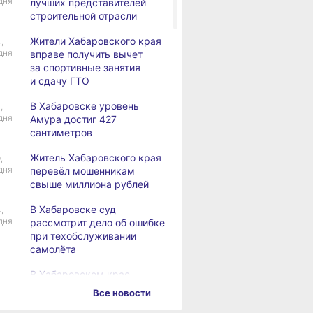
дня
лучших представителей
строительной отрасли
Жители Хабаровского края
,
дня
вправе получить вычет
за спортивные занятия
и сдачу ГТО
В Хабаровске уровень
,
дня
Амура достиг 427
сантиметров
Житель Хабаровского края
,
дня
перевёл мошенникам
свыше миллиона рублей
В Хабаровске суд
,
дня
рассмотрит дело об ошибке
при техобслуживании
самолёта
В Хабаровском крае
,
дня
за сутки произошло 3
Все новости
дорожно-транспортных