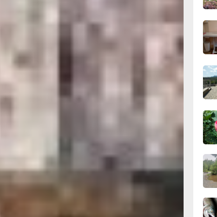
и доказана
скрипом»
19:06
«зачли». И
вчер
 Восточной
ннадия
ья зимовье
и поселить
18:23
сов.
вчер
ведённый
е Амура, но
17:36
ннадий
вчер
дившись
ве, он
нав
 на этой
17:09
вчер
ил
дениями
кой основал
городом
16:17,
вчер
лая I
ской