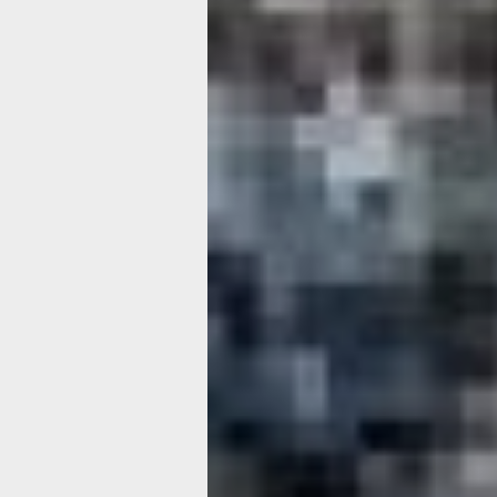
Николаевич возражал, но события 18
доказали правоту Геннадия Иванович
французская эскадра напала на кам
порт и, несмотря на успешную оборон
из-за сложностей со снабжением
и возможностью подхода превосход
противника, гарнизон Петропавловск
на кораблях тихоокеанской эскадры
в Амурский лиман.
Крымская война подстегнула решени
о строительстве долговременной си
обороны на Дальнем Востоке, о кото
впервые задумались ещё в 1851 году
ценность устья Амура как места ск
дислокации морских сил, было прин
укрепить его береговой батареей и 
частями. Таким образом, можно был
защитить флот в случае его обнаруж
противником. Опорными пунктами с
обороны Амура должны были стать 
Александровский (Де-Кастри), Мари
и Николаевский, а местами размеще
артиллерии выбрали мысы Лазарева