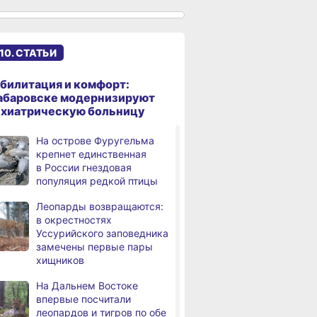
происшествий
В Хабаровске косметолог
дня
осуждена
10. СТАТЬИ
за мошенничество
В Хабаровске потушили
билитация и комфорт:
дня
крупный пожар
абаровске модернизируют
в деревянном доме
ихиатрическую больницу
Более сотни граждан
4,
На острове Фуругельма
дня
с инвалидностью
крепнет единственная
трудоустроены
в России гнездовая
в Хабаровском крае
популяция редкой птицы
Магнитные бури,
,
Леопарды возвращаются:
дня
радиационный фон и пробки
в окрестностях
в Хабаровске 7 августа
Уссурийского заповедника
замечены первые пары
Какой сегодня день: День
3,
хищников
дня
маяка
На Дальнем Востоке
В вузы Хабаровского края
,
впервые посчитали
а
в этом году подали свыше
леопардов и тигров по обе
100 тысяч заявлений