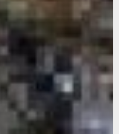
ский.
скую войну,
 и самым
м – Англии
восточные
 стран
что
ьных
ьской,
Муравьёвым,
бходимость
вловска
. Николай