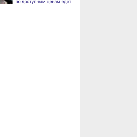
по доступным ценам едет
в районы Хабаровского
Дебаркадеры с памятными
,
края
а
именами начали строить
в Хабаровском крае
Пенсионерам
Хабаровского края
Эпидобстановка
,
положена доплата
а
в Хабаровском крае
за иждивенцев
стабильная