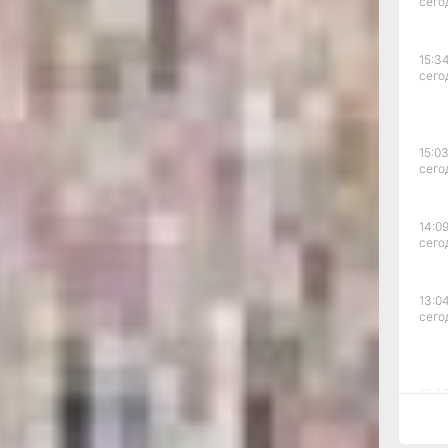
альнего
сего
роявляют
 верности
тским
15:34
сего
охвастаться
ории самого
ма
м уступает
15:03
сего
т
собна стать
 мере, так
14:09
ли
сего
й
енной
ральных,
13:04
етных
сего
ый
Амуре»,
репость.
л
12:37
сего