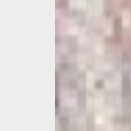
туристическую привлекательность Д
Востока. Особенный интерес к ней п
японцы, лишний раз убеждающиеся в
решения не вступать в войну с Сове
Союзом на стороне Гитлера.
К сожалению, Хабаровск не может п
подобным объектом. Зато на террит
Хабаровского края тоже есть систе
укреплений, которая хоть и во много
приморскому собрату, но тоже имее
историческую ценность и вполне спо
туристическим объектом. По крайней
считают местные власти. Его включи
в круизный кластер «Остров Большо
Уссурийский – Шантары» государств
программы, финансируемой из феде
краевых, муниципальных и внебюдж
средств под наименованием музейн
комплекс «Крепость Николаевск-на-
известный также как Чныррахская к
Начало положи
Невельской