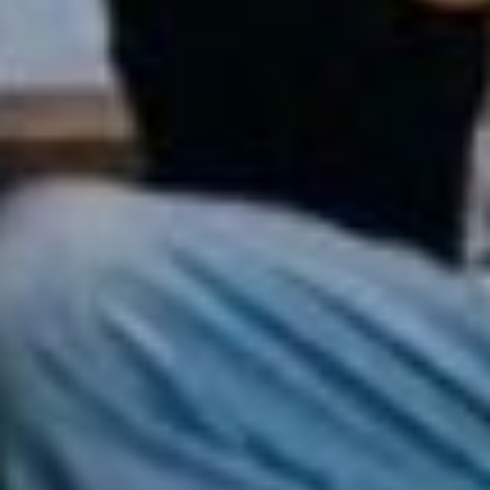
обдувает лицо, вокруг
простор и яркое солнце.
Дракон возвращается
назад, вы вновь
на зелёной поляне.
Открывайте глаза…
***
Эффект от тренинга
оказался потрясающим,
прямо-таки
терапевтическим. Ушла
усталость и как будто
открылось второе
дыхание.
— Сейчас вы побывали
и в мире воображения,
и в мире фантазии, —
продолжил Сергей. —
Когда вы шли знакомым
маршрутом
и представляли
привычные действия, вы
включали своё
воображение. А вот