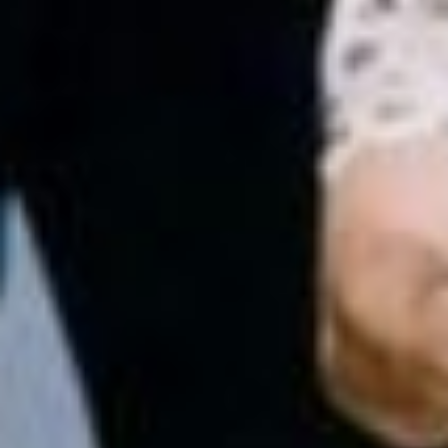
каждое утро. И даже
лицо водителя вам
знакомо. Вы садитесь
в автобус, едете
по знакомому маршруту,
рассматриваете
мелькающие за окном
знакомые улицы, дома,
идущих людей. Вот ваша
остановка. Вы выходите
и попадаете на большую
зелёную поляну. Здесь
много сочной травы
и растут красивые цветы.
На этой поляне лежит
дракон. Вы подходите
к нему, садитесь на этого
дракона, и он взлетает
вместе с вами в синее
небо. Вы летите
над морем или над
горами, над лесом
или речкой. Ветер