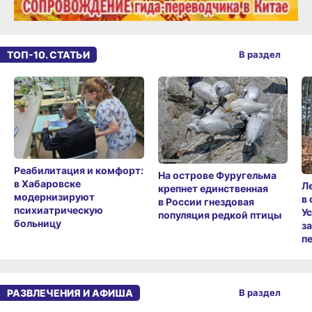
ТОП-10. СТАТЬИ
В раздел
Реабилитация и комфорт:
На острове Фуругельма
в Хабаровске
Л
крепнет единственная
модернизируют
в
в России гнездовая
психиатрическую
У
популяция редкой птицы
больницу
з
п
РАЗВЛЕЧЕНИЯ И АФИША
В раздел