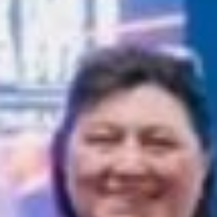
Первый круг — это сам
человек. Нужно просто
закрыть глаза
и послушать себя, своё
тело. Второй круг — это
то, что нас окружает
в данный момент. Сергей
предложил осмотреться
и назвать предметы, где
есть красный цвет. И,
надо отметить, как ни
смотрели, как ни крутили
головами, назвали отнюдь
не всё. Третий круг
внимания — услышать то,
что происходит вокруг.
Где-то капает вода…
Проехала машина
за окном… Вы когда-
нибудь прислушивались
к звукам с закрытыми
глазами? Представляли
то, что услышали?