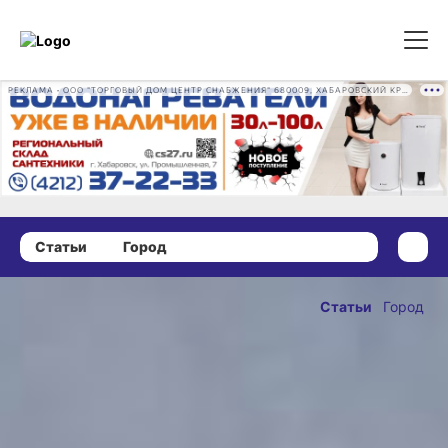
РЕКЛАМА • ООО "ТОРГОВЫЙ ДОМ ЦЕНТР СНАБЖЕНИЯ" 680009, ХАБАРОВСКИЙ КРАЙ, ГОРОД ХАБАРОВСК, ПРОМЫШЛЕННАЯ УЛ., Д. 7 ОГРН 1162724073930
Статьи
Город
02 февраля 2025 г., 09:00
Хабаровские
Статьи
Город
амбассадоры
ОПУБЛИКОВАНО
музтеатра
02 февраля 2025 г., 09:
отправились
в полёт