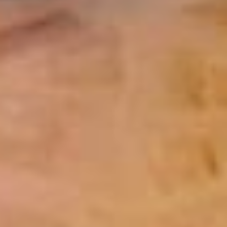
классы, лекции, встречи
и в дальнейшем будем
пробовать новые
форматы, которые смогут
обогатить культурный
опыт наших
амбассадоров,
вдохновить и укрепить
их любовь к искусству и,
в частности,
к Хабаровскому
музыкальному театру, —
отметила руководитель
проекта Анна Епифанова.
— Надеемся, что сегодня
каждый услышал
и приобрел что-то новое
и интересное для себя,
а «полеты на драконах»
станут прекрасным
средством для того,
чтобы разнообразить
свои трудовые будни.
12+