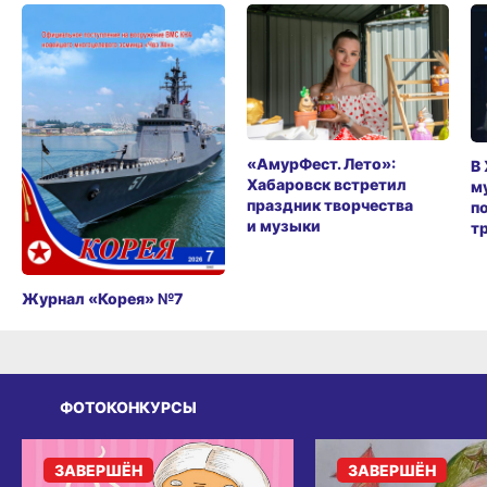
«АмурФест. Лето»:
В
Хабаровск встретил
м
праздник творчества
п
и музыки
т
Журнал «Корея» №7
ФОТОКОНКУРСЫ
ЗАВЕРШЁН
ЗАВЕРШЁН