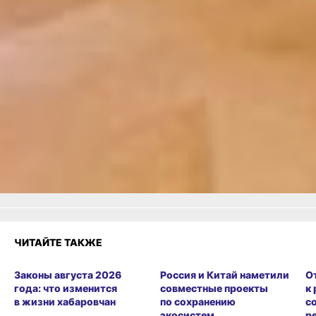
В ТЕМУ:
Музтеатр покажет три
новые постановки
Читайте нас в соцсетях:
ВКонтакте
,
Одноклассники,
Телеграм
или
Яндекс.Дзен
и
МАКС
Как вам материал?
Огонь!
Супер
Удивило
Грустно
Злость
Разочарование
ЧИТАЙТЕ ТАКЖЕ
Законы августа 2026
Россия и Китай наметили
О
года: что изменится
совместные проекты
к
в жизни хабаровчан
по сохранению
с
экосистем
р