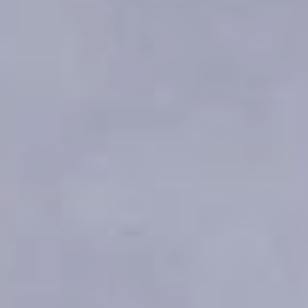
на вопрос: 17-00 — это
день или вечер? Вот тут-
то и оказалось, что для
кого-то ещё длится день,
а для кого-то уже
наступил вечер. Но одной
фразой артист собрал
всех в одном времени.
«Добрый вечер», —
просто сказал он.