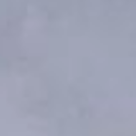
на которой артист-
вокалист театра Сергей
Буков поделился
профессиональными
секретами и приёмами,
которые используют
актёры,
а присутствующие
приняли участие
в тренингах,
развивающих
воображение.
— Скажите, а в одном ли
времени мы с вами
сейчас находимся? —
с ходу огорошил Буков
собравшихся
амбассадоров.
Все были уверены —
конечно, в одном! Мы
сидим рядом в этот день
и в этот час. Однако…
Попробуйте ответить