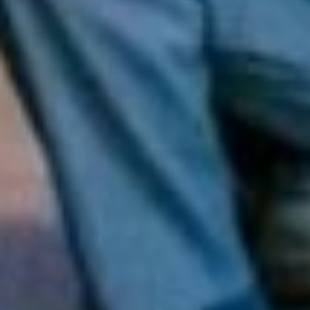
зелёная поляна и дракон
— это уже фантазия. Мы
живём в мире больших
скоростей. К нам быстро
поступает информация.
Мы быстро
перемещаемся, быстро
думаем, быстро делаем,
быстро решаем
поставленные задачи,
да не одну, а сразу
несколько. И очень
важно уметь
остановиться. Хотя бы
на минутку. Посмотреть
на небо. Послушать
деревья.
Пофантазировать.
Помечтать. Представить
себя кем-то
и улыбнуться. И
почувствовать себя
счастливым…