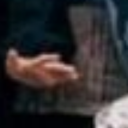
мир, включать своё
воображение и развивать
фантазию. А чем
отличается воображение
от фантазии? — опять
спросил Буков.
Найти ответ на этот
вопрос помог ещё один
тренинг от артиста. Мы
предлагаем пройти его
и нашим читателям.
***
Садимся поудобнее
и закрываем глаза.
Представляем — нам
пора ехать на работу.
Выходим из квартиры,
идём обычной дорогой,
как это делаем всегда,
ждём на остановке
автобус. Вот он подходит.
Вполне возможно,
что этот тот самый,
на котором вы ездите