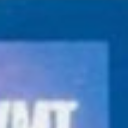
Затем Сергей поделился
профессиональными
секретами и приемами,
которые используют
актёры. Это был
не просто рассказ,
а встреча-размышление,
встреча-тренинг.
— Есть несколько кругов
внимания,
сосредотачиваясь
на которых, вы познаёте
и себя, и окружающий
мир. Это очень помогает
артисту и когда он
работает, и когда
отдыхает, — говорил
актёр.