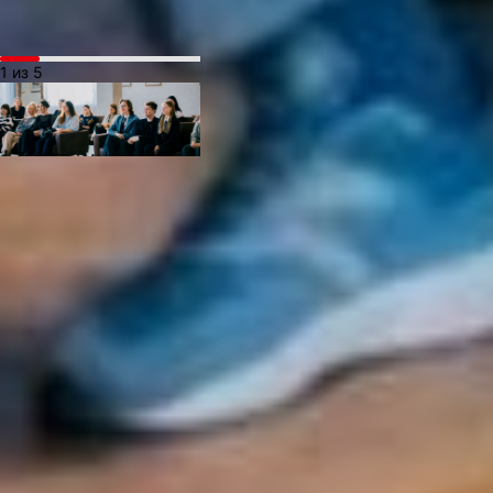
1 из 5
— Это была потрясающе,
— поделилась
впечатлениями
присутствующие
на встрече амбассадоры.
— Осталось ощущение
лёгкости, настроение
поднялось. Прямо-таки
терапевтический эффект!
— Проект «Амбассадоры
ХМТ» призван развить
сообщество людей,
любящих театр. Мы
на безвозмездной основе
проводим мастер-