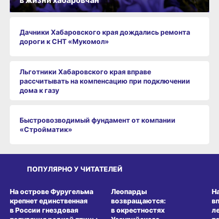
в жизни хабаровчан
Дачники Хабаровского края дождались ремонта
дороги к СНТ «Мукомол»
Льготники Хабаровского края вправе
рассчитывать на компенсацию при подключении
дома к газу
Быстровозводимый фундамент от компании
«Стройматик»
ПОПУЛЯРНО У ЧИТАТЕЛЕЙ
СРЕДА ОБИТАНИЯ
СРЕДА ОБИТАНИЯ
СР
На острове Фуругельма
Леопарды
Н
крепнет единственная
возвращаются:
в
в России гнездовая
в окрестностях
л