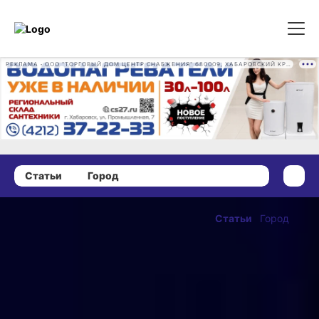
РЕКЛАМА • ООО "ТОРГОВЫЙ ДОМ ЦЕНТР СНАБЖЕНИЯ" 680009, ХАБАРОВСКИЙ КРАЙ, ГОРОД ХАБАРОВСК, ПРОМЫШЛЕННАЯ УЛ., Д. 7 ОГРН 1162724073930
Статьи
Город
25 января 2025 г., 12:23
Поэтов,
Статьи
Город
прозаиков
ОПУБЛИКОВАНО
и критиков
25 января 2025 г., 12:23
наградили
на конкурсе