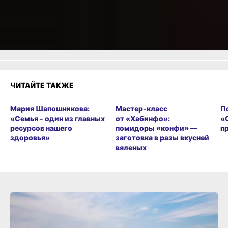
1
Злость
Разочарование
ЧИТАЙТЕ ТАКЖЕ
Мария Шапошникова:
Мастер-класс
П
«Семья - один из главных
от «Хабинфо»:
«
ресурсов нашего
помидоры «конфи» —
п
здоровья»
заготовка в разы вкусней
вяленых