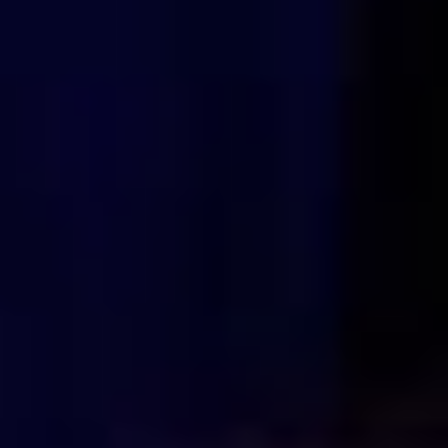
увеличился со ста тысяч
до миллиона... именно
этим Татьяна Якуба
объясняет рекордное
количество заявок:
— Призовой фонд
для участников этого
года поднялся от ста
тысяч до миллиона.
Отчасти с этим связано
то, что он набирает такую
популярность. И с тем,
что правительство
обращает внимание
на этот конкурс. Конечно,
многие регионы такого
не имеют, и нам по-
хорошему завидуют.