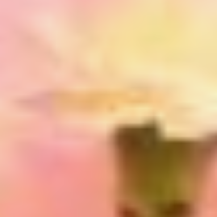
депрессивные
стихотворения.
Формируется правило:
«относись к читателю так,
как читатель относится
к себе». Но ведь каждый
относится к себе по-
разному: кто-то
ненавидит, а кто-то,
наоборот, обожает. Так
что всем угодить
невозможно. Поэтому
Игорь Лапшин имеет
в виду следующее:
— Не нужно грузить
человека своей хандрой.
Есть стихи про то,
как тебе одиноко и как
дождь идёт за окном —
спрячь их и никому
не показывай. Дари
позитив, пиши то,
что людям будет
интересно и приятно