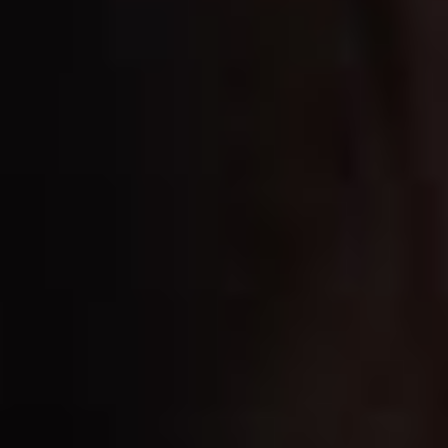
для Татьяны
недостаточно,
«маловато», как и работы
консультантом
производственного дела
в фонде капитального
ремонта. Нужно то,
что позволит чувствовать
себя комфортно,
уверенно. Поэтому задач
много, и они прозаику
не надоедают.
Удачно выразилась
насчёт писательства
Виктория Приходько,
которая в назидание
писателям рассказала
притчу:
Мастера слова сидели
в лесу у костра. К ним
подошёл юноша
и спросил: «Я хочу быть
великим писателем,
что мне сделать, чтобы