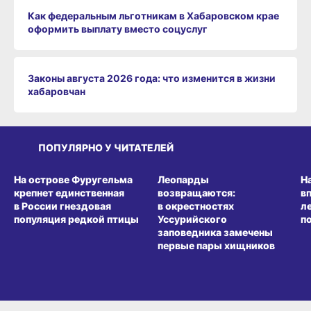
Как федеральным льготникам в Хабаровском крае
оформить выплату вместо соцуслуг
Законы августа 2026 года: что изменится в жизни
хабаровчан
ПОПУЛЯРНО У ЧИТАТЕЛЕЙ
СРЕДА ОБИТАНИЯ
СРЕДА ОБИТАНИЯ
СР
На острове Фуругельма
Леопарды
Н
крепнет единственная
возвращаются:
в
в России гнездовая
в окрестностях
л
популяция редкой птицы
Уссурийского
п
заповедника замечены
первые пары хищников