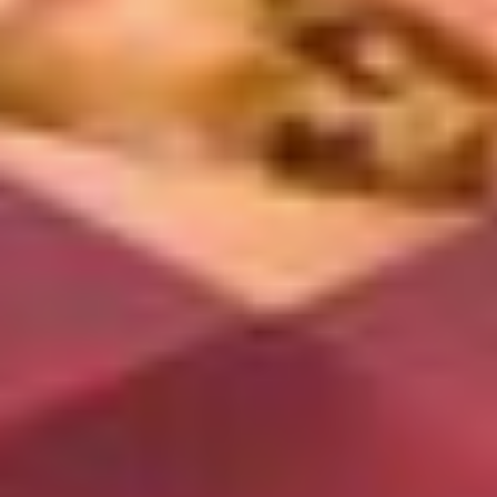
хотя сначала «пытались
вежливо отказать».
Нечто похожее
произошло и с прозаиком
Татьяной Троценко,
занявшей второе место
в номинации «Проза».
Правда, тогда она
находилась только
в начале писательского
пути:
— Со всей присущей мне
наглостью я принесла
рассказы в журнал
«Дальний Восток». Потом
меня позвала редактор
прозы, сказала,
что рассказы хорошие,
но из-за того,
что направление журнала
— соцреализм, такое
никогда не напечатают.
После этого пришла
в журнал Александра