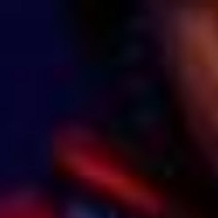
шедевров-шедевров,
но хорошие, добротные
материалы есть». А
Виктория Приходько,
доктор филологических
наук и доцент высшей
школы филологии ТОГУ,
считает иначе: