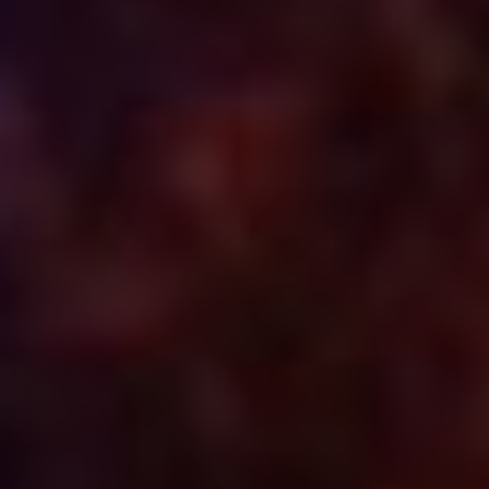
И всё же, цель
мероприятия — поиск
талантов и поддержка
писательского
мастерства. Подобные
мечты были ещё в 1933
году, когда родился
журнал «Дальний
Восток» (16+). Позже,
в 2012 году,