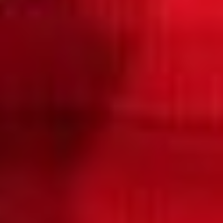
А далее уже знакомая
история: отказ, принятие
текстов в журнал, победа
на конкурсе. Участвовала
Татьяна Троценко
с двумя рассказами:
«Анна по дороге домой»
(18+) и «Принц и Король»