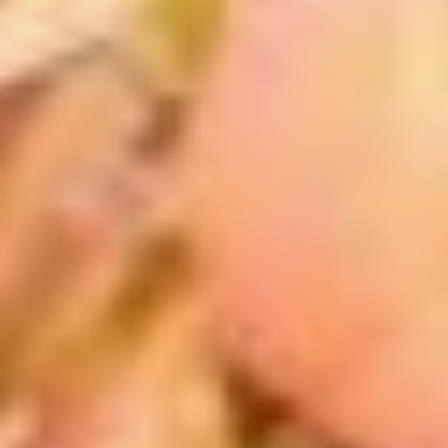
будто не случайно. Когда
поэт пришёл домой,
то взял в руки «Повесть
временных лет» (16+).
Полистал, открыл
на первой попавшейся
странице — взгляд
зацепился за запись 983
года. В голове вспыхнул
план, родились образы...
и поэма написалась
за год. А далее, не иначе
как при помощи
провидения, она попадает
в журнал «Дальний
Восток». Обычно поэмы
не печатаются —
считается, что те
занимают слишком много
места и не позволяют
высказаться другим
авторам. Но для поэта
сделали исключение —
всё-таки взяли «Тора»,