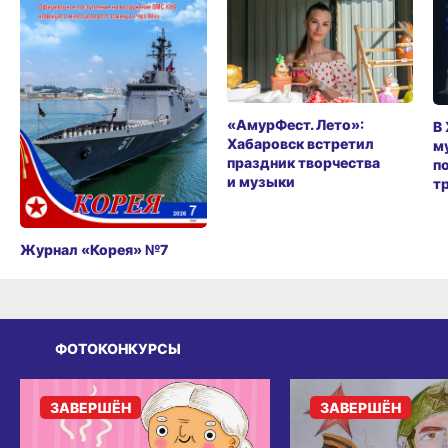
«АмурФест. Лето»:
В
Хабаровск встретил
м
праздник творчества
п
и музыки
т
Журнал «Корея» №7
ФОТОКОНКУРСЫ
ЗАВЕРШЁН
ЗАВЕРШЁН