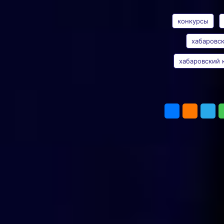
АВТОР
ТЕГИ
имени Петра
Комарова
конкурсы
в Хабаровске
хабаровс
Фото:
Ольга Кузьмина
хабаровский 
В Хабаровском краевом
Ольга
театре юного зрителя
Кузьмичева
наградили победителей
Фото:
общероссийского
ПОДЕЛИТЬ
Ольга
конкурса имени Петра
Кузьмина
Комарова (16+). Среди
них поэты, прозаики
и критики из разных
городов: от Брянска
до Южно-Сахалинска.
Правда, на награждении
присутствовали только
хабаровчане —
остальные не смогли
приехать.
Участвовать в конкурсе
могут авторы из стран
СНГ, Ближнего