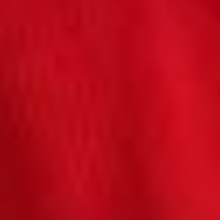
бы по десять нетленок
в день. Но муза ведь
дама строптивая
и никогда по вызову
не является. А из пальца
высасывать — дело
неблагодарное. Потому
что то, что ты делаешь
не под вдохновением,
рождается
мертворожденным. Да
и писать дано
не каждому. Ведь
поэтами не рождаются,
поэтами не становятся,
поэтами небеса
назначают. Тебя
назначили и теперь ты
никуда не денешься.
Таким откровением меня
поприветствовал Игорь
Лапшин, занявший первое
место в номинации
«Поэзия»