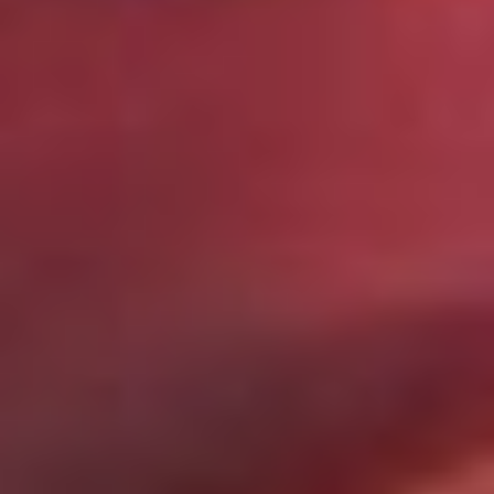
Николашина.
Направление журнала
сменилось, печатать
стали просто разные,
хорошие истории. И тогда
мои рассказы
пригодились.
Но началось увлечение
писательством гораздо
раньше — в восемь лет.
Тогда Татьяна, по её
выражению, «была
правильной домашней
девочкой». А так
как правильные
домашние девочки
делают домашние
журналы, то и она вела
свой — «Заяц». И была
в нём и автором,
и редактором. Потом
увлечение забылось. Но
неожиданно, уже