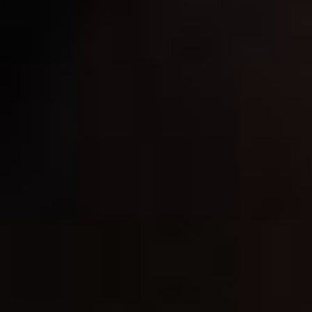
достичь успеха. Можно
думать, что «поэтами
небеса назначают»,
а можно считать,
что писателями
становятся благодаря
тяжёлому труду. Но
в конце тропинки
сойдутся в одну большую
дорогу под названием
«писательское
мастерство».
В ТЕМУ:
Видеть неведомое. Новое
поколение писательской
династии Краснер
Читайте нас в соцсетях:
ВКонтакте
,
Одноклассники,
Телеграм
или
Яндекс.Дзен
и
МАКС
Как вам материал?
Огонь!
Супер
1
1
Удивило
Грустно