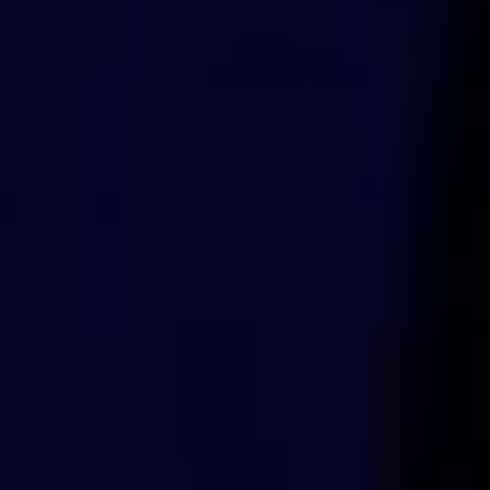
и Дальнего зарубежья.
Зачастую рукописи
приходят из Америки
и Израиля. Как
выразилась Татьяна
Якуба, генеральный
директор
дальневосточной научной
государственной научной
библиотеки, «уехали,
но пишут, и посылают
нам».
В мастерстве владения
словом сразились друг
с другом 87 авторов,
приславших 107
рукописей — некоторые
решили попытать удачу
несколько раз. Такое
рвение неудивительно,
так как конкурс
проводится раз в два
года. Да и призовой фонд