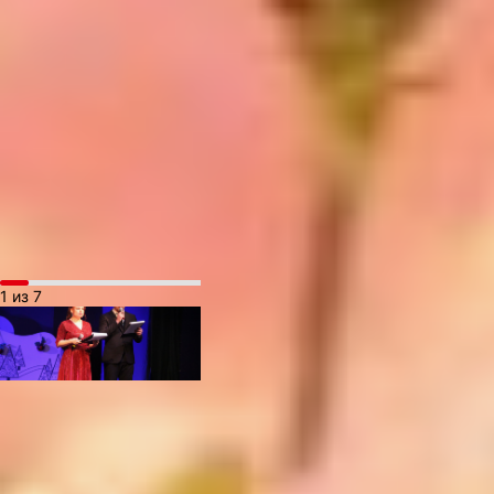
читать, что их не погрузит
в уныние. Так что мои
стихотворения
про осмысление жизни,
нашей цели, сущности. В
том, что я пишу, очень
много мистики. То есть,
писать о том, как хороши
и свежи были розы мне
не интересно.
1 из 7
Зато интересно писать
о нашей истории. Родился
«Тор. Молот Тора» (12+)
спонтанно и вместе с тем