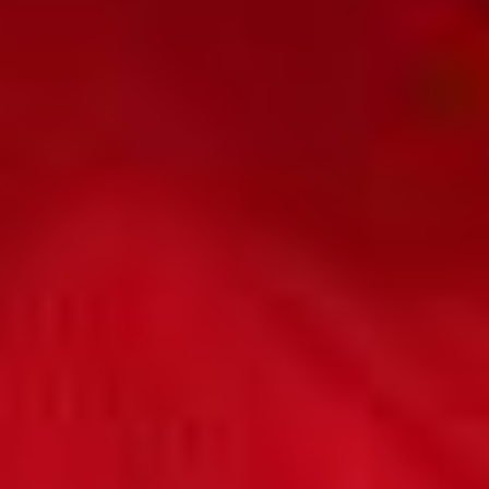
— Это был праздник
для души, приходилось
выбирать не просто
из хороших, а из
замечательных работ. От
некоторых появлялось
ощущение французское
frisson — холодок
по спине, потому что они
затрагивали душу,
сердце. И задаёшься
вопросом: как люди,
которых ты знаешь,
способны извлечь из себя
такой уровень катарсиса?
***
— Я вам секрет открою...
я не умею писать стихи. И
никто не умеет. Если бы
мы умели, то выдавали