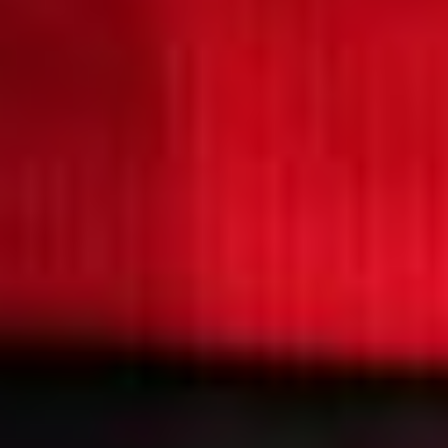
(18+).
— Вот история про Анну
— она не знает, ждут её
дома или не ждут — это
история из жизни, когда
я немножко потерялась.
Ушла с одной работы,
пришла на другую,
там себя не нашла
в коллективе.
Встретилась с теми,
с кем работала раньше
и поняла, что у них
интересы другие,
ситуации — всё другое.
Как будто бы меня
там стёрли. В голове
крутилась мысль:
«Какого человека могли
бы полностью стереть
из жизни?». И подумала,
что это будет зечка,
которая возвращается
домой. Там у неё ничего