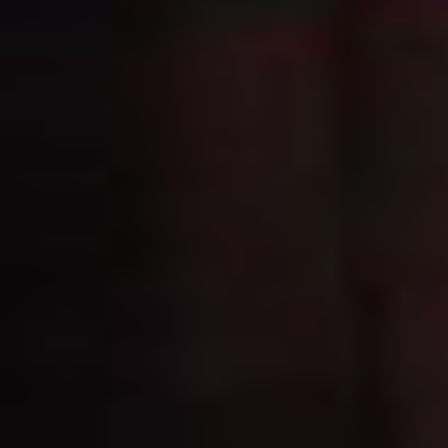
нет и вот эту историю
я вместе с ней прожила,
попыталась через неё
найти выход для себя. А
вторая история
про собаку и человека.
Это мысль о людях,
которым дан от рождения
талант, но через какое-то
время им становится
скучно жить, потому
что они всё могут,
и перестают себя
реализовывать, опускают
руки. Наверное, это
какой-то период
потерявшихся историй, —
заключает прозаик
смеясь.
Подобные темы —
следствие «широкого
диапазона».
Писательства