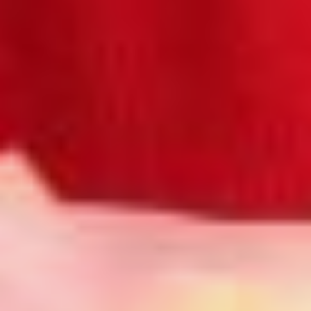
с произведением «Тор.
Молот Тора» (12+). Свой
творческий путь он начал
в 17 лет — написал
первое стихотворение,
за которое «получил
от родителей выволочку».
«Непечатное,
хулиганское... надо было
его на месте уничтожить.
Но Высоцкий же тоже
начинал с каких-то
непотребных вещей» —
как бы в оправдание
скажет поэт. Тем
не менее, стихотворение
он сохранил, хотя
и предал цензуре, чтобы
его можно было
показывать публике.
После наступает период
с 18 до 22 лет, в котором
пишутся тяжёлые,