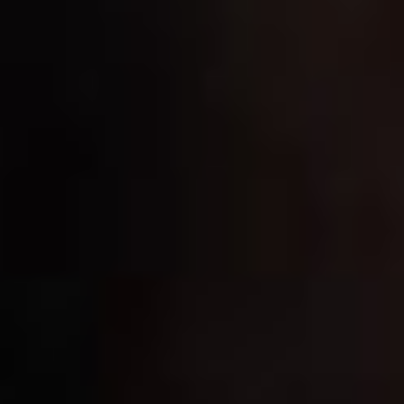
достичь славы, успеха,
известности?». Первый
молвил: «Найди свою
аудиторию, подумай,
для кого и зачем ты
пишешь». Второй сказал:
«Послушай ритм, пульс
своего произведения
и начинай писать».
Третий: «Ничего не нужно
слушать, купи себе
удобный рабочий стол,
лист бумаги, ручку
и пиши». Четвёртый: «Без
трудолюбия не обойтись».
Пятый: «Без таланта ты
ничего не добьёшься».
Ошарашенный юноша
почесал затылок и ушёл…
А мораль сей притчи
такова: какой бы совет
тебе ни дали, у каждого
свой путь и способ