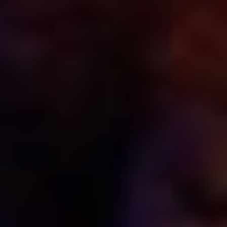
по инициативе
редакционной коллегии,
возникнет конкурс имени
Петра Комарова. Но
прислать рукопись может
далеко не каждый.
Участвуют только те, кто
опубликовал свои труды
в дальневосточных
журналах за последние
два года, таких как:
«Дальний Восток» (16+),
«Словесница искусств»
(16+), «Культура и наука
Дальнего Востока» (16+),
«Вестник ДВГНБ» (16+),
и «Записки
Гродековского музея»
(16+).
Но стоит только
преодолеть данное
ограничение, как перед
участником откроется
полная творческая