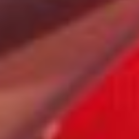
во взрослом возрасте,
к ней в руки попала
печатная машинка.
Стоило только
прикоснуться
к клавишам, как вместо
договора написался
рассказ. И тут
проявилась девочка-
хулиганка:
— Всем врёшь, что идёшь
работать, а сам бежишь
на работу и тайно пишешь
по выходным. Злилась,
пока не набрала много
рассказов, которые
в один прекрасный
момент достала из стола
и поняла, что это
довольно-таки неплохо.