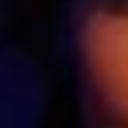
свобода. Номинаций
в конкурсе много:
«Проза», «Поэзия»,
«Очерк и публицистика»,
«Критика
и библиография», а также
«Специальная премия»
для тех авторов,
в которых жюри
разглядело
«оригинальную
самобытность».
Мнения по поводу работ
у членов жюри
разделились. Ирина
Филаткина, старший
научный сотрудник
ДВГНБ, отмечает,
что «недостатка
в рукописях нет, поэтому
процесс отбора работ
сложный. Может,
нет каких-то прямо