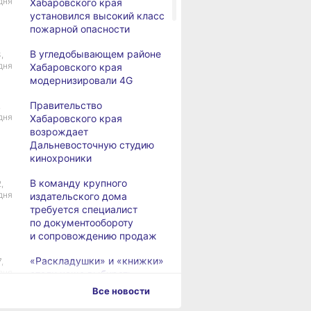
дня
Хабаровского края
установился высокий класс
пожарной опасности
В угледобывающем районе
,
дня
Хабаровского края
модернизировали 4G
Правительство
,
дня
Хабаровского края
возрождает
Дальневосточную студию
кинохроники
В команду крупного
,
дня
издательского дома
требуется специалист
по документообороту
и сопровождению продаж
«Раскладушки» и «книжки»
,
дня
стали чаще выбирать
пользователи
Все новости