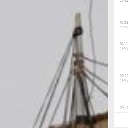
о имя — он
сего
Камчатка.
в датском флоте,
 Индийский океан. В
ийскую службу, где
10:33
сего
отах, участвовал
 время Северной
ринг, получивший
10:10
сего
ебольших отрядов
лем экспедиции
ператора гласило —
 «искать, где Азия
09:52
я находится сам
сего
евать большие
ть сложные
е и обещанию,
рвому.
09:47
сего