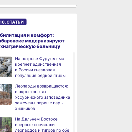
Магнитные бури,
,
дня
радиационный фон и пробки
в Хабаровске 6 августа
10. СТАТЬИ
Какой сегодня день:
,
дня
Всемирный день борьбы
за запрещение ядерного
билитация и комфорт:
оружия
абаровске модернизируют
ихиатрическую больницу
В Комсомольске-на-Амуре
,
а
рейсовый автобус съехал
На острове Фуругельма
в кювет
крепнет единственная
в России гнездовая
В Хабаровске состоится
,
популяция редкой птицы
а
фестиваль, посвящённый
Дню Победы
Леопарды возвращаются:
над милитаристской
в окрестностях
Японией
Уссурийского заповедника
замечены первые пары
В Хабаровске пройдёт гала-
,
хищников
а
концерт фестиваля
патриотической песни
На Дальнем Востоке
впервые посчитали
В больнице имени
,
леопардов и тигров по обе
а
Владимирцева внедрили