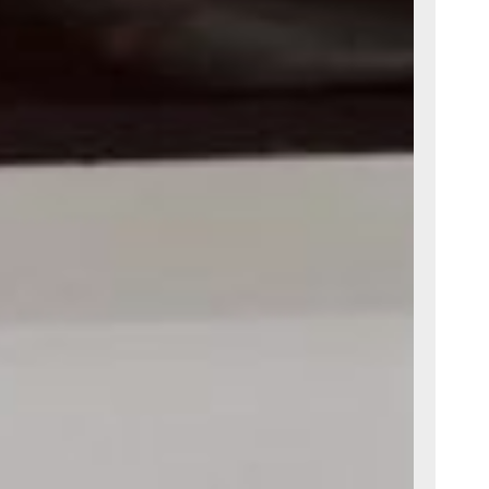
ают, как проходила
ожности возникали,
але можно вблизи
а Беринга,
, который шумел
о познакомиться
флору и фауну
ись главным
иции. В этом зале
ровы, упряжь
редметы.