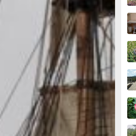
17:01,
вчер
16:27
вчер
15:46
вчер
то крупнейшие
тия в истории
иция, которую
15:05
ует на звание
вчер
ества.
имущества
й Америки,
14:48
ого океана,
вчер
 с Америкой