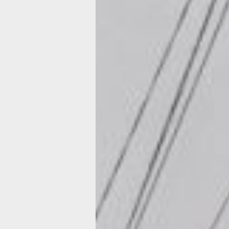
Камчатская экспедиции Беринга — э
научно-исследовательские предприя
России, а Вторая Камчатская экспед
называют Великой Северной, претенд
самой масштабной в истории человеч
Их итоги дали России огромные пре
в освоении земель Сибири и Северно
превосходство в Северной части Тих
но главное — подтвердили, что Азия