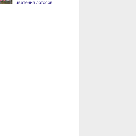
цветения лотосов
В посёлке Молодёжный
,
а
Комсомольского района
«Рыбная автолавка»:
завершается ремонт Дома
свежая продукция
культуры
по доступным ценам едет
в районы Хабаровского
Прокуратура провела
,
края
а
совещание по подготовке
к паводкам в Хабаровском
крае
Проблемы Вознесенского,
,
а
Мылок и Эльбана обсудили
на приёме у зампреда
правительства края