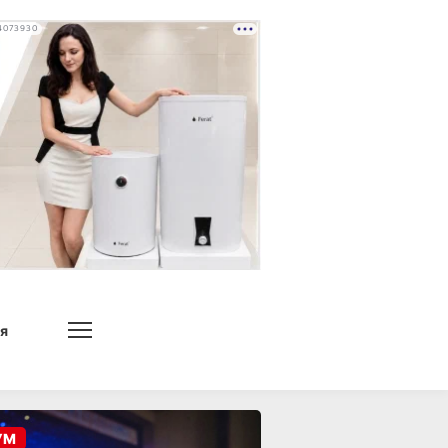
4073930
я
УМ