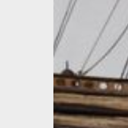
не соединяются, а значит Северный 
существует. Результатом морских, и
и географических предприятий Берин
открытие Аляски, создание флота на 
основание нового порта Петропавлов
картографическое описание Камчатки
исследование Камчатки, прокладка 
и речных маршрутов в Сибири, Ледо
океанах и многое другое.
В четырех залах выставки посетител
редкие экспонаты, обычно находящи
уголках нашей страны и собранные т
рассказать одну большую историю. 
подлинные предметы, найденные во
археологических раскопок на месте 
Беринга на Командорских островах.