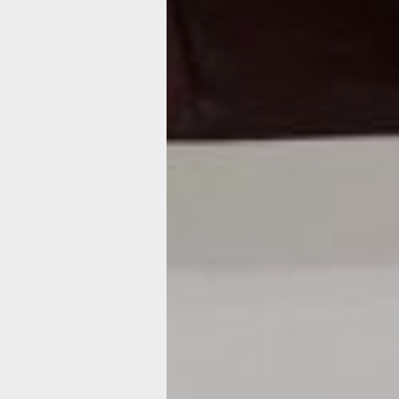
В зале «Преодолеть» посетители узн
подготовка к экспедициям, какие сл
и как они преодолевались. В этом з
разглядеть настоящую подпись Витус
оставленную на одном из писем.
Зал «Незнаемое» наполнен «ветром»
в ушах исследователей. Здесь можн
с экспонатами, демонстрирующими 
Сибири и Камчатки, которые и являл
интересом Второй Камчатской экспед
представлены череп стеллеровой ко
для собак конца XIX века и другие п