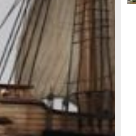
Морской путь
сследовательских
14:22
га также стали
вчер
Тихом океане,
ск, точное
 и Аляски, полное
новых морских
13:41
витом и Тихом
вчер
и смогут увидеть
еся в разных
еперь, чтобы
13:07
Среди них —
вчер
 время
лагеря Витуса