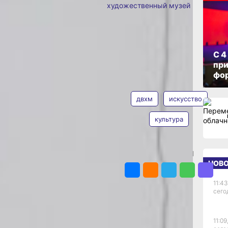
художественный музей
ОПУБЛИКОВАНО
итуса
02 мая 2024 г., 20:08
С 4
ХМ
при
фо
ТЕГИ
Фото:
 музее открылась
ДВХМ
я выставка «Судьба
двхм
искусство
Витуса Беринга»
спозиции
культура
 пространства
о Востока имени
тнёрами этого
оекта выступили
ПОДЕЛИТЬСЯ
ей (г. Хабаровск),
НОВ
 Хабаровск),
ский музей (г.
11:43
 изобразительных
сего
мореплаватель,
 1741 году
11:09