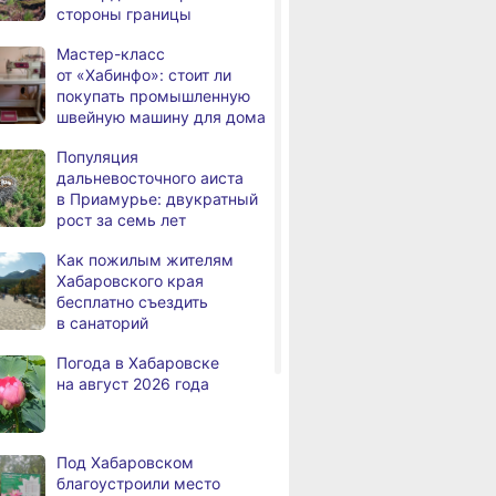
стороны границы
новую технологию
восстановления после
Мастер-класс
инсульта
от «Хабинфо»: стоит ли
покупать промышленную
На площади Ленина
швейную машину для дома
а
в Хабаровске заработала
бесплатная сеть Wi-Fi
Популяция
дальневосточного аиста
В Хабаровском крае
,
в Приамурье: двукратный
а
выполнили 70% дорожных
рост за семь лет
работ по нацпроекту
Как пожилым жителям
В пяти районах
,
Хабаровского края
а
Хабаровского края 7
бесплатно съездить
августа ожидаются сильные
в санаторий
дожди и грозы
Погода в Хабаровске
На островах Хабаровска
,
на август 2026 года
а
вода зашла на 34 дачных
участка
Бесплатную зону wi-fi
,
Под Хабаровском
а
открыли на площади имени
благоустроили место
Ленина