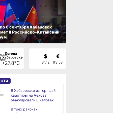
 по 6 сентября Хабаровск
мет II Российско‑Китайский
рум
Погода
$
€
в Хабаровске
+27.8°C
81,12
93,58
ОСТИ
В Хабаровске из горящей
,
дня
квартиры на Чехова
эвакуировали 6 человек
В трёх районах
,