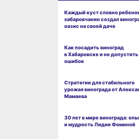
ЗЕМЛЯКИ
Каждый куст словно ребенок
хабаровчанин создал виног
оазис на своей даче
САД
Как посадить виноград
в Хабаровске и не допустить
ошибок
ДАЧНЫЕ ДЕЛА
Стратегии для стабильного
урожая винограда от Алекса
Мамаева
ЗЕМЛЯКИ
30 лет в мире винограда: опы
и мудрость Лидии Фоминой
ЗЕМЛЯКИ