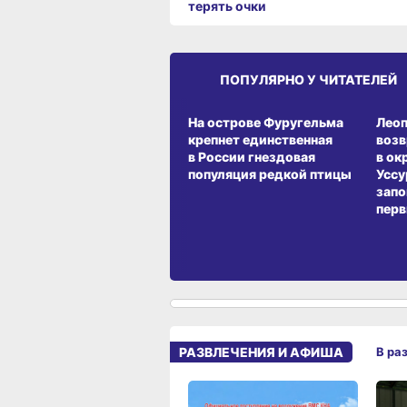
терять очки
ПОПУЛЯРНО У ЧИТАТЕЛЕЙ
СРЕДА ОБИТАНИЯ
СРЕД
На острове Фуругельма
Лео
крепнет единственная
воз
в России гнездовая
в ок
популяция редкой птицы
Уссу
запо
перв
РАЗВЛЕЧЕНИЯ И АФИША
В ра