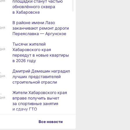
дня
площадки станут частью
обновлённого сквера
в Хабаровске
В районе имени Лазо
,
дня
заканчивают ремонт дороги
Переяславка — Аргунское
Тысячи жителей
дня
Хабаровского края
переедут в новые квартиры
в 2026 году
Дмитрий Демешин наградил
,
дня
лучших представителей
строительной отрасли
Жители Хабаровского края
,
дня
вправе получить вычет
за спортивные занятия
и сдачу ГТО
В Хабаровске уровень
,
Все новости
дня
Амура достиг 427