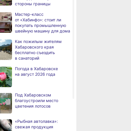
стороны границы
дня
с инвалидностью
трудоустроены
Мастер-класс
в Хабаровском крае
от «Хабинфо»: стоит ли
покупать промышленную
Магнитные бури,
,
швейную машину для дома
дня
радиационный фон и пробки
ВИТРИНА
ЛЬГОТЫ И ПЕНСИ
в Хабаровске 7 августа
 парк
Мастер-класс
Как пожилым
Как пожилым жителям
анки Олеси
от «Хабинфо»: стоит ли
Хабаровского
Хабаровского края
Какой сегодня день: День
3,
ич
покупать промышленную
бесплатно съ
бесплатно съездить
дня
маяка
швейную машину
в санаторий
в санаторий
для дома
В вузы Хабаровского края
,
Погода в Хабаровске
а
в этом году подали свыше
на август 2026 года
100 тысяч заявлений
Троих хабаровских
,
а
пожарных наградили
Под Хабаровском
медалями «За спасение
благоустроили место
на пожаре»
цветения лотосов
В Николаевске-на-Амуре
,
а
по нацпроекту капитально
«Рыбная автолавка»:
ремонтируют кровлю Дома
свежая продукция
культуры