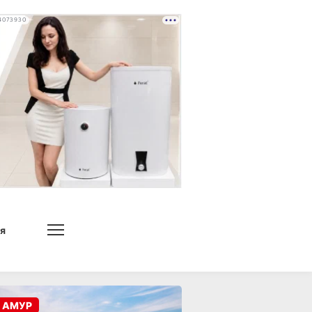
4073930
я
 АМУР