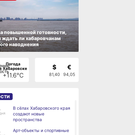
а повышенной готовности,
 ждать ли хабаровчанам
ого наводнения
Погода
$
€
в Хабаровске
+11.6°C
81,40
94,05
ОСТИ
В сёлах Хабаровского края
,
дня
создают новые
пространства
Арт‑объекты и спортивные
,