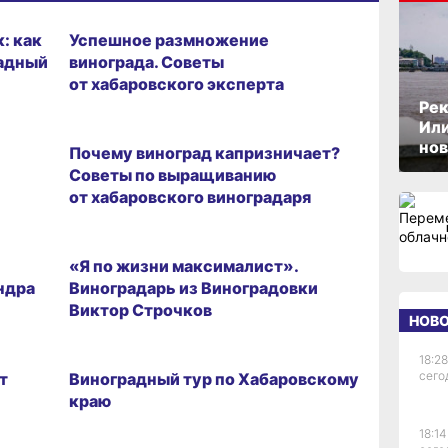
САД
: как
Успешное размножение
радный
винограда. Советы
от хабаровского эксперта
Рек
САД
Или
нов
Почему виноград капризничает?
Советы по выращиванию
от хабаровского виноградаря
ЗЕМЛЯКИ
«Я по жизни максималист».
ндра
Виноградарь из Виноградовки
Виктор Строчков
НОВ
ДАЧНЫЕ ДЕЛА
18:28
сего
т
Виноградный тур по Хабаровскому
краю
18:14
САД