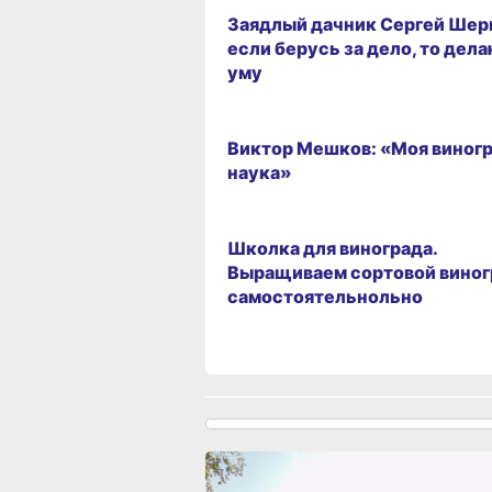
Заядлый дачник Сергей Шер
если берусь за дело, то дела
уму
ЗЕМЛЯКИ
Виктор Мешков: «Моя виног
наука»
САД И ГОРОД
Школка для винограда.
Выращиваем сортовой виног
самостоятельнольно