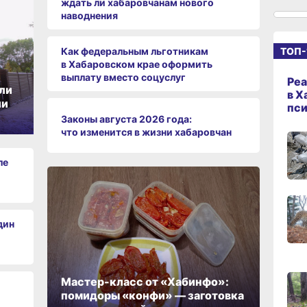
ждать ли хабаровчанам нового
наводнения
14:09
сего
Как федеральным льготникам
ТОП-
в Хабаровском крае оформить
выплату вместо соцуслуг
13:04
Реа
ли
сего
в Х
ии
пс
Законы августа 2026 года:
что изменится в жизни хабаровчан
12:37
сего
ле
11:14,
сего
дин
10:21,
сего
Мастер-класс от «Хабинфо»:
помидоры «конфи» — заготовка
09:4