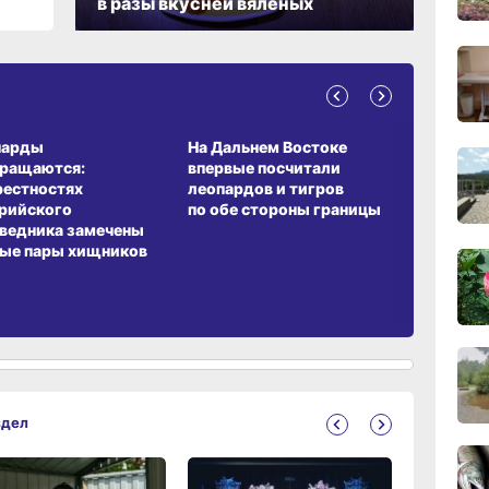
в разы вкусней вяленых
сего
09:28
сего
А ОБИТАНИЯ
СРЕДА ОБИТАНИЯ
ЗЕМЛЯКИ
парды
На Дальнем Востоке
Пионовый
вращаются:
впервые посчитали
хабаровч
08:0
рестностях
леопардов и тигров
Воронкев
сего
рийского
по обе стороны границы
ведника замечены
19:34
ые пары хищников
вчер
19:06
вчер
здел
18:23
вчер