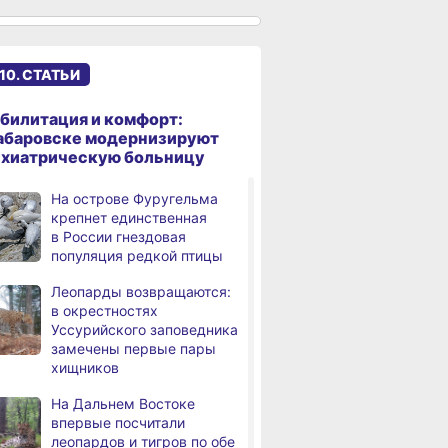
сантиметров
Житель Хабаровского края
,
дня
перевёл мошенникам
10. СТАТЬИ
свыше миллиона рублей
В Хабаровске суд
,
билитация и комфорт:
дня
рассмотрит дело об ошибке
абаровске модернизируют
при техобслуживании
ихиатрическую больницу
самолёта
На острове Фуругельма
В Хабаровском крае
,
крепнет единственная
дня
за сутки произошло 3
в России гнездовая
дорожно-транспортных
популяция редкой птицы
происшествий
Леопарды возвращаются:
В Хабаровске косметолог
в окрестностях
дня
осуждена
Уссурийского заповедника
за мошенничество
замечены первые пары
хищников
В Хабаровске потушили
дня
крупный пожар
На Дальнем Востоке
в деревянном доме
впервые посчитали
леопардов и тигров по обе
Более сотни граждан
4,