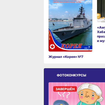
«Аму
Хаба
праз
и му
Журнал «Корея» №7
ФОТОКОНКУРСЫ
ЗАВЕРШЁН