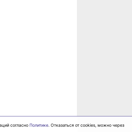
в
рае
даций согласно
Политике
. Отказаться от cookies, можно через