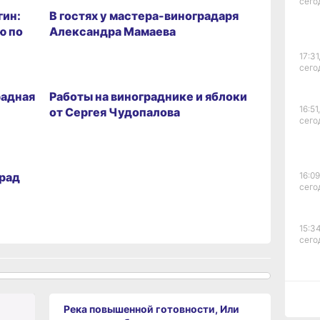
сего
гин:
В гостях у мастера-виноградаря
ю по
Александра Мамаева
17:31
сего
САД И ГОРОД
радная
Работы на винограднике и яблоки
16:51,
от Сергея Чудопалова
сего
рад
16:09
сего
15:34
сего
15:03
сего
Река повышенной готовности, Или