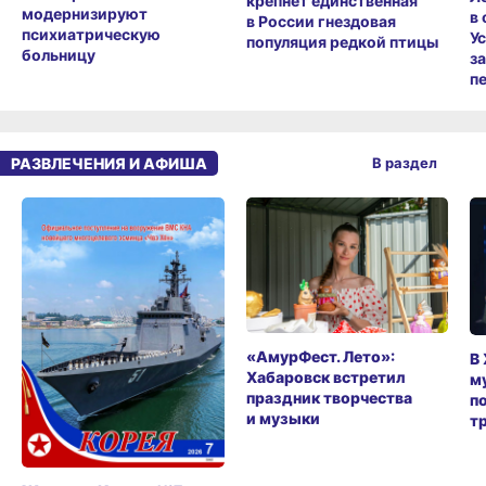
крепнет единственная
модернизируют
в
в России гнездовая
психиатрическую
У
популяция редкой птицы
больницу
з
п
РАЗВЛЕЧЕНИЯ И АФИША
В раздел
«АмурФест. Лето»:
В
Хабаровск встретил
м
праздник творчества
п
и музыки
т