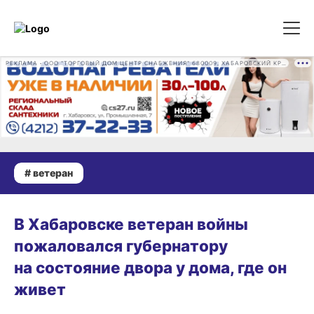
РЕКЛАМА • ООО "ТОРГОВЫЙ ДОМ ЦЕНТР СНАБЖЕНИЯ" 680009, ХАБАРОВСКИЙ КРАЙ, ГОРОД ХАБАРОВСК, ПРОМЫШЛЕННАЯ УЛ., Д. 7 ОГРН 1162724073930
# ветеран
ГОРОД
В Хабаровске ветеран войны
пожаловался губернатору
на состояние двора у дома, где он
живет