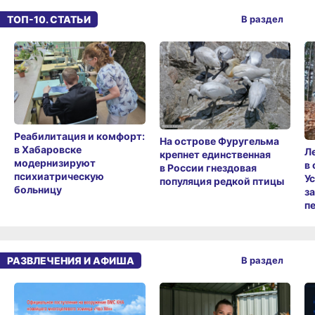
ТОП-10. СТАТЬИ
В раздел
Реабилитация и комфорт:
На острове Фуругельма
в Хабаровске
Л
крепнет единственная
модернизируют
в
в России гнездовая
психиатрическую
У
популяция редкой птицы
больницу
з
п
РАЗВЛЕЧЕНИЯ И АФИША
В раздел