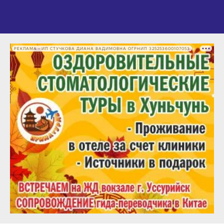
РЕКЛАМА • ИП СТУЧКОВА ДИАНА ВАДИМОВНА ОГРНИП 325253600107053