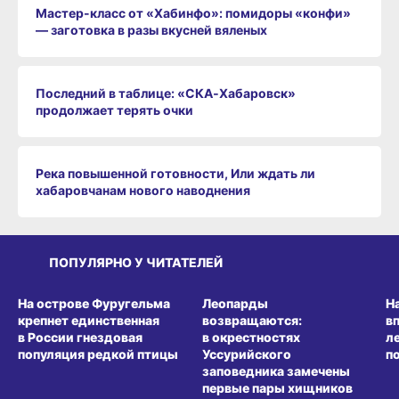
Мастер-класс от «Хабинфо»: помидоры «конфи»
— заготовка в разы вкусней вяленых
Последний в таблице: «СКА‑Хабаровск»
продолжает терять очки
Река повышенной готовности, Или ждать ли
хабаровчанам нового наводнения
ПОПУЛЯРНО У ЧИТАТЕЛЕЙ
СРЕДА ОБИТАНИЯ
СРЕДА ОБИТАНИЯ
СР
На острове Фуругельма
Леопарды
Н
крепнет единственная
возвращаются:
в
в России гнездовая
в окрестностях
л
популяция редкой птицы
Уссурийского
п
заповедника замечены
первые пары хищников