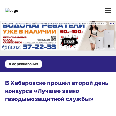
РЕКЛАМА • ООО "ТОРГОВЫЙ ДОМ ЦЕНТР СНАБЖЕНИЯ" 680009, ХАБАРОВСКИЙ КРАЙ, ГОРОД ХАБАРОВСК, ПРОМЫШЛЕННАЯ УЛ., Д. 7 ОГРН 1162724073930
# соревнования
31.07.2026 13:45
В Хабаровске прошёл второй день
конкурса «Лучшее звено
газодымозащитной службы»
30.07.2026 11:01