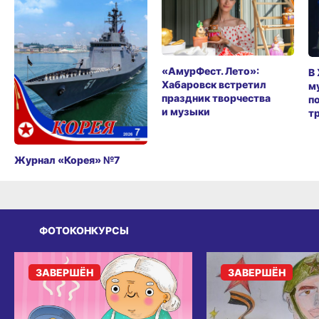
«АмурФест. Лето»:
В
Хабаровск встретил
м
праздник творчества
п
и музыки
т
Журнал «Корея» №7
ФОТОКОНКУРСЫ
ЗАВЕРШЁН
ЗАВЕРШЁН