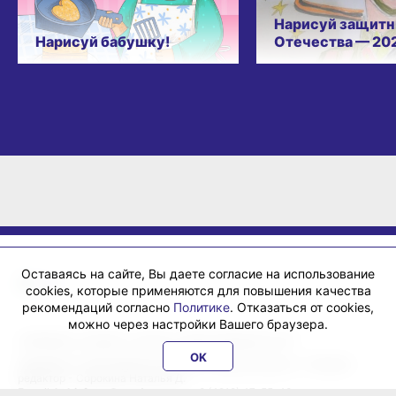
Нарисуй защитн
Нарисуй бабушку!
Отечества — 20
Оставаясь на сайте, Вы даете согласие на использование
cookies, которые применяются для повышения качества
рекомендаций согласно
Политике
. Отказаться от cookies,
можно через настройки Вашего браузера.
«ХабИнфо»: интернет-журнал города Хабаровска 16+
OK
Учредитель: ООО Издательский дом «Гранд Экспресс». Главный
редактор - Сорокина Наталья Д.
E-mail:
habinfo.ru@yandex.ru
; тел. 8 (4212) 47-55-48.