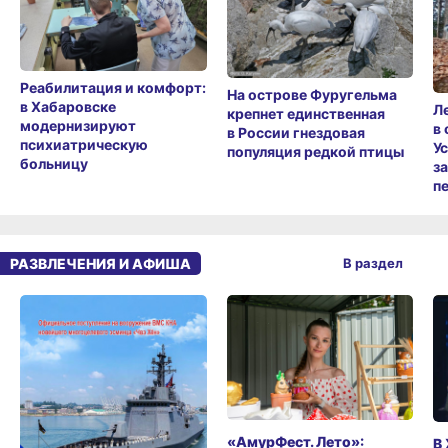
Реабилитация и комфорт:
На острове Фуругельма
в Хабаровске
Л
крепнет единственная
модернизируют
в
в России гнездовая
психиатрическую
У
популяция редкой птицы
больницу
з
п
РАЗВЛЕЧЕНИЯ И АФИША
В раздел
«АмурФест. Лето»:
В