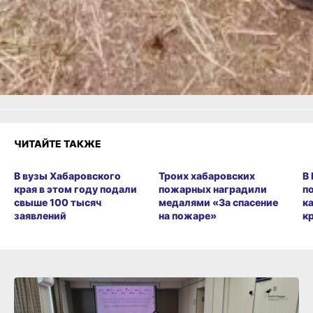
Как вам материал?
Огонь!
Супер
Удивило
Грустно
Злость
Разочарование
ЧИТАЙТЕ ТАКЖЕ
В вузы Хабаровского
Троих хабаровских
В
края в этом году подали
пожарных наградили
п
свыше 100 тысяч
медалями «За спасение
к
заявлений
на пожаре»
к