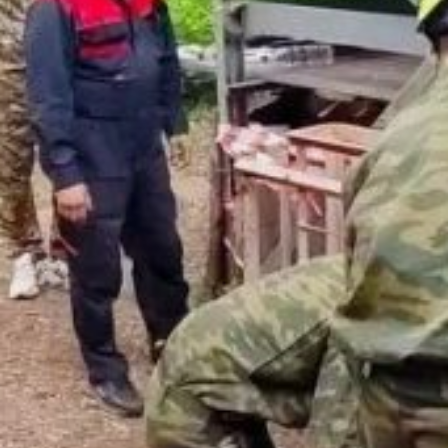
помощь
и транспортировали
пострадавших
на носилках. Успех
каждого этапа зависел
от слаженности команды.
Заместителем главного
судьи по безопасности
на соревнованиях
назначен Александр
Дунаев, начальник
поисково-спасательного
отряда аварийно-
спасательной службы
Управления по делам
гражданской обороны,
чрезвычайным ситуациям
и пожарной безопасности
Хабаровского края
(Управление по делам
ГОЧС и ПБ Хабаровского
края). Вместе с ним
ребятам помогают