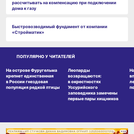
рассчитывать на компенсацию при подключении
дома к газу
Быстровозводимый фундамент от компании
«Стройматик»
ПОПУЛЯРНО У ЧИТАТЕЛЕЙ
СРЕДА ОБИТАНИЯ
СРЕДА ОБИТАНИЯ
СР
На острове Фуругельма
Леопарды
Н
крепнет единственная
возвращаются:
в
в России гнездовая
в окрестностях
л
популяция редкой птицы
Уссурийского
п
заповедника замечены
первые пары хищников
РЕКЛАМА • ИП СТУЧКОВА ДИАНА ВАДИМОВНА ОГРНИП 325253600107053