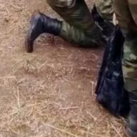
действующие спасатели.
Организаторы отметили,
что соревновательный
день подтвердил
готовность
подрастающего
поколения к серьёзным
испытаниям. Состязания
продолжаются — впереди
участников ждут новые
сложные этапы. Итоги
подведут после
прохождения всей
программы.
В ТЕМУ:
Умные светофоры
устанавливают
на перекрёстке
Дикопольцева
в Хабаровске
Читайте нас в соцсетях:
ВКонтакте
,
Одноклассники,
Телеграм
или
Яндекс.Дзен
и
МАКС