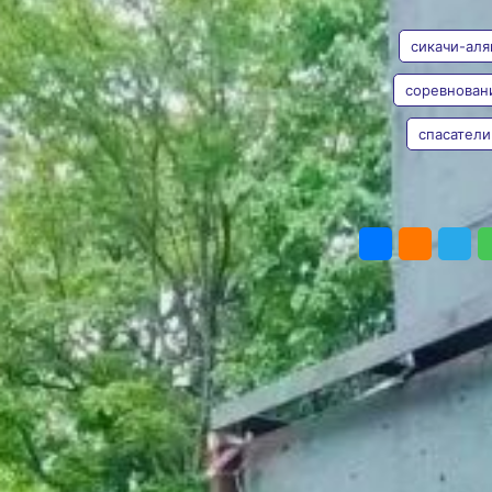
АВТОР
ТЕГИ
Хабаровского
района
сикачи-аля
Школьники работают
соревнован
с аварийным
инструментом
спасатели
Таисия
и транспортируют
Субботина
пострадавших
Фото:
Комитет
Правительства
ПОДЕЛИТЬ
Хабаровского края по
гражданской защите
В селе Сикачи-Алян
Хабаровского района
проходят краевые
соревнования юных
спасателей (6+),
сообщает официальный
канал Комитета
Правительства
Хабаровского края
по гражданской защите.
Школьники доказывают