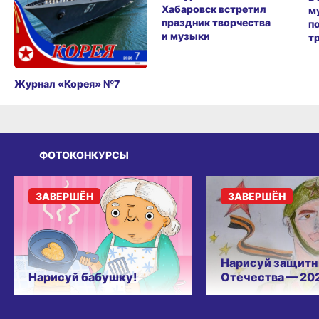
Хабаровск встретил
м
праздник творчества
п
и музыки
т
Журнал «Корея» №7
ФОТОКОНКУРСЫ
ЗАВЕРШЁН
ЗАВЕРШЁН
Нарисуй защитн
Нарисуй бабушку!
Отечества — 20