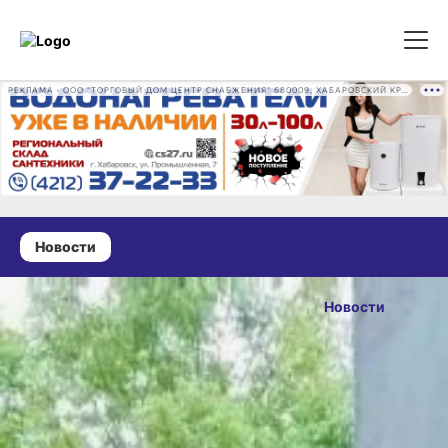
РЕКЛАМА • ООО "ТОРГОВЫЙ ДОМ ЦЕНТР СНАБЖЕНИЯ" 680009, ХАБАРОВСКИЙ КРАЙ, ГОРОД ХАБАРОВСК, ПРОМЫШЛЕННАЯ УЛ., Д. 7 ОГРН 1162724073930
Новости
03 июня 2026 г., 12:17
Юные
Новости
спасатели
ОПУБЛИКОВАНО
соревнуются
03 июня 2026 г., 12:17
в селе
Сикачи-Алян