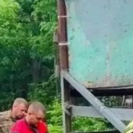
свою готовность
к чрезвычайным
ситуациям.
Участники уже
продемонстрировали
физическую подготовку,
смекалку, умение
работать в команде
и принимать решения
в стрессовой обстановке.
Организаторы
максимально приблизили
условия к реальным
поисково-спасательным
работам. Для этого
смоделировали условные
происшествия
техногенного характера
и на открытой воде.
Школьники успешно
применили аварийно-
спасательный
инструмент, грамотно
оказывали первую