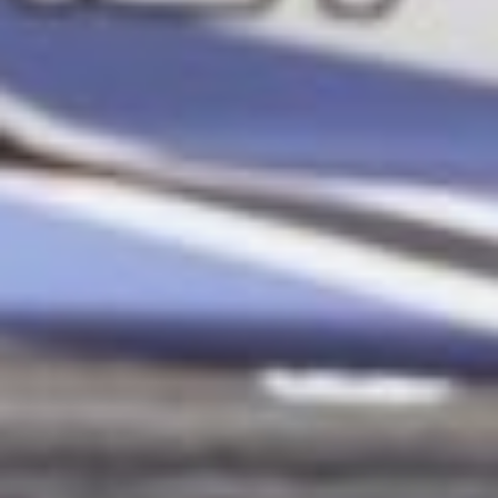
402 м за
от 12,00 до 12,99
секунд.
FS 11
— пилоты,
укладывающиеся в
от 11,00
до 11,99 секунд на отрезке 402
м.
FS 10
— категория
для автомобилей с результатом
от 10,00 до 10,99 секунд
на классической дистанции
дрэг‑рейсинга.
FS 9,5
— участники,
демонстрирующие время
прохождения 402 м в пределах
о
т 9,50 до 9,99 секунд.
UNLIM
— класс для самых
мощных машин, способных
преодолеть 402 м быстрее 9,50
секунд.
При определении результата
учитывается исключительно
чистое время прохождения
дистанции — без включения