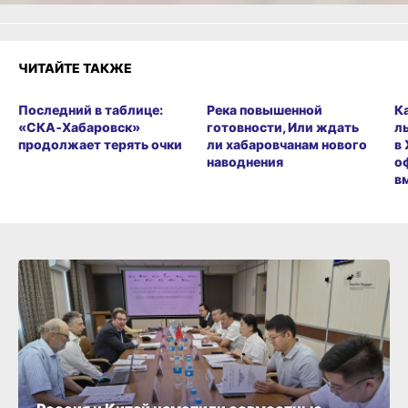
ЧИТАЙТЕ ТАКЖЕ
Последний в таблице:
Река повышенной
К
«СКА‑Хабаровск»
готовности, Или ждать
л
продолжает терять очки
ли хабаровчанам нового
в
наводнения
о
в