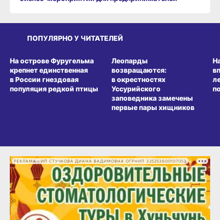
ПОПУЛЯРНО У ЧИТАТЕЛЕЙ
СРЕДА ОБИТАНИЯ
СРЕДА ОБИТАНИЯ
СР
На острове Фуругельма
Леопарды
Н
крепнет единственная
возвращаются:
в
в России гнездовая
в окрестностях
л
популяция редкой птицы
Уссурийского
п
заповедника замечены
первые пары хищников
РЕКЛАМА • ИП СТУЧКОВА ДИАНА ВАДИМОВНА ОГРНИП 325253600107053