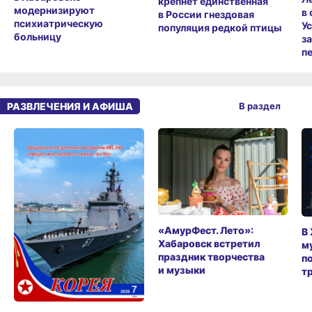
крепнет единственная
модернизируют
в
в России гнездовая
психиатрическую
У
популяция редкой птицы
больницу
з
п
РАЗВЛЕЧЕНИЯ И АФИША
В раздел
«АмурФест. Лето»:
В
Хабаровск встретил
м
праздник творчества
п
и музыки
т