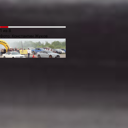
времени реакции пилота
на старте (времени задержки).
1 из 8
Фото:
Константин Жуков
Драг‑рейсинг объединяет
не только смелых энтузиастов,
но и тех, кто глубоко
разбирается в технике.
Распространённое мнение,
будто победа зависит лишь
от покупки дорогого мощного
автомобиля с роботизированной
коробкой передач, не совсем
верно. Даже самая
совершенная машина требует
умелого управления: важно