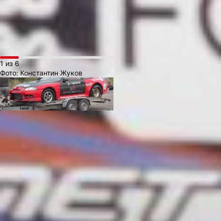
на одном уровне
по техническим
характеристикам и опыту.
1 из 6
Фото:
Константин Жуков
Состязания проводятся
в следующих категориях:
SL 14+
— автомобили,
преодолевающие стандартную
дистанцию в 402 м за время
свыше 14,00 секунд.
SL 13
— участники,
показывающие результат
в диапазоне от 13,00 до 13,99
секунд на дистанции 402 м.
SL 12
— машины, проходящие