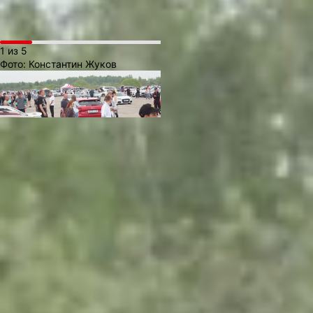
1 из 5
Фото:
Константин Жуков
Одни из самых быстрых машин
в классе «без лимита» и «8
секунд», оказались как
раз из Приморья. Среди ярких
участников выделялся Skyline
GTR мощностью около 1200 л. с.
Автомобиль оснащался
массивной турбиной, которая
едва помещалась под капотом.
Из Благовещенска прибыл пилот
на уникальном Lotus. К
сожалению, в финальных
заездах машина не смогла
полностью реализовать свой