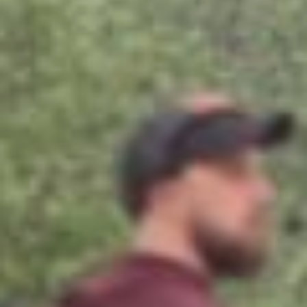
потенциал: из‑за высокой
мощности и, возможно,
особенностей настройки
ходовой части колёса потеряли
сцепление на непривычном
покрытии из бетонных плит.