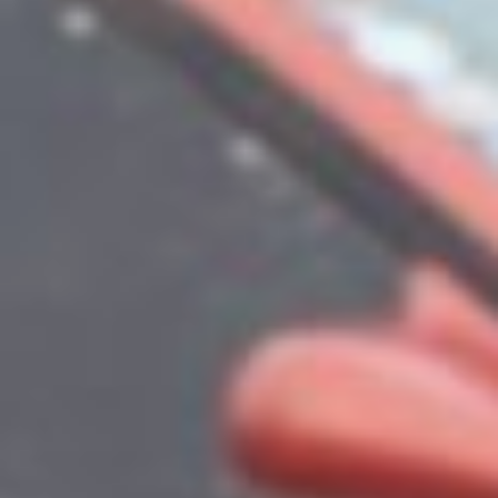
Во время заездов один
из автомобилей вылетел
с трассы на скорости примерно
160-180 км/ч. К счастью,
обошлось без пострадавших.
Фото: Константин Жуков
Стабильно высокие результаты
показывают спортсмены
из Биробиджана
и Благовещенска — они
регулярно поднимаются
на пьедестал. Не отстают
и представители Хабаровска:
местные пилоты не раз
оказывались в числе призёров,
что особенно радует зрителей
и организаторов.
За годы проведения уровень
организации мероприятия
заметно вырос: появились
новый светофорный комплекс
для точного старта,