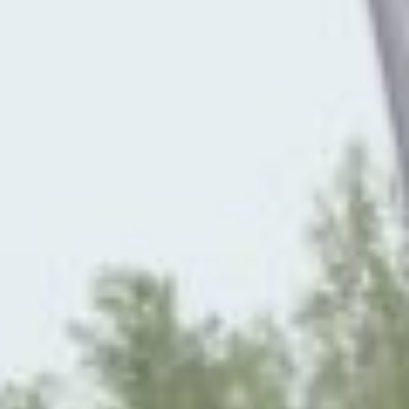
трёх дальневосточных
территорий. На старт вышли
спортсмены из Приморского
края, представители Амурской
области и хозяева трассы —
пилоты из Хабаровского края.
Соревнования проводятся уже
более 17 лет и неизменно
привлекают внимание пилотов
из разных уголков Дальнего
Востока. Несмотря
на сложности
с транспортировкой спортивных
автомобилей — перевозка
автовозом требует
значительных затрат времени
и средств, — спортсмены
из Приморья вновь
продемонстрировали высокий
уровень подготовки. Их участие
не только расширяет географию
состязаний, но и повышает
общий уровень конкуренции.