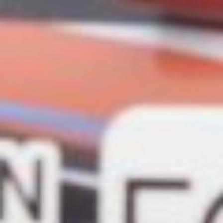
современная система отсечки
времени, музыка,
оборудованные трибуны
для болельщиков, ЖК‑экран
с оперативной информацией
о результатах
и онлайн‑трансляция,
позволившая следить
за событиями тем, кто не смог
приехать лично.
Квалификационные заезды,
определяющие время
прохождения стандартной
дистанции в 402 метра,
завершились лишь к 17:00. По
их итогам машины
распределяются по классам —
от 8 до 14 секунд. Такой подход
позволяет создать равные
условия для участников
и сделать борьбу более
зрелищной: соперники
оказываются примерно