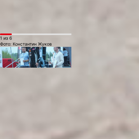
конструкции и разрешённое
регламентом облегчение
конструкции.
1 из 6
Фото:
Константин Жуков
Каждое из этих решений
позволяет выиграть
драгоценные десятые доли
секунды на дистанции 402
метра. Именно сочетание
инженерных знаний,
практического опыта
и водительского мастерства
делает драг‑рейсинг таким
захватывающим: здесь
побеждает не просто самая