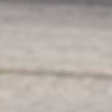
чувствовать момент для старта,
избегать фальстартов
и брейк‑аутов.
Интересно, что в некоторых
классах лидируют не самые
мощные, а более лёгкие
автомобили. Например, Honda
Accord и Honda Integra Type R
с атмосферными
высокооборотистыми моторами
успешно конкурируют
с тяжёлыми турбомоторами
в классе 14 секунд. Их успех —
результат не только грамотной
подготовки техники, но и
мастерства пилотов.
Благодаря знанию мат части
в драг‑рейсинге можно добиться
оптимизация системы
охлаждения, выпуска,
улучшение аэродинамических
характеристик, разрешённое
регламентом облегчение