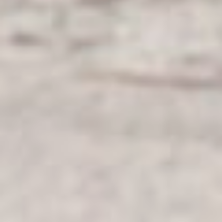
мощная машина, а тот, кто смог
максимально раскрыть её
потенциал.
По итогам этапа Кубка
Хабаровского края победителей
в каждой зачётной группе
наградили грамотами, медалями
и кубками.
Константин Жуков
В ТЕМУ:
Дрифт-соревнования
в Хабаровске: «валим боком»
и «даём угла»
Читайте нас в соцсетях:
ВКонтакте
,
Одноклассники,
Телеграм
или
Яндекс.Дзен
и
МАКС
Как вам материал?
Огонь!
Супер
Удивило
1
Грустно
Злость
Разочарование