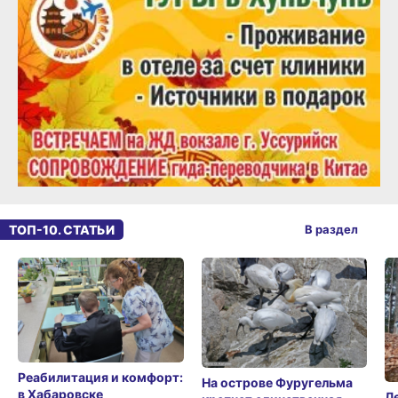
ТОП-10. СТАТЬИ
В раздел
Реабилитация и комфорт:
На острове Фуругельма
в Хабаровске
Л