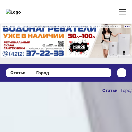
РЕКЛАМА • ООО "ТОРГОВЫЙ ДОМ ЦЕНТР СНАБЖЕНИЯ" 680009, ХАБАРОВСКИЙ КРАЙ, ГОРОД ХАБАРОВСК, ПРОМЫШЛЕННАЯ УЛ., Д. 7 ОГРН 1162724073930
Статьи
Город
27 мая 2026 г., 15:23
Битва за трофей:
Статьи
Горо
I этап Кубка
ОПУБЛИКОВА
Хабаровского
27 мая 2026 г., 15
края
по дрэг‑рейсингу