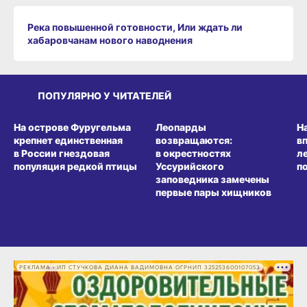
Река повышенной готовности, Или ждать ли
хабаровчанам нового наводнения
ПОПУЛЯРНО У ЧИТАТЕЛЕЙ
СРЕДА ОБИТАНИЯ
СРЕДА ОБИТАНИЯ
СР
На острове Фуругельма
Леопарды
Н
крепнет единственная
возвращаются:
в
в России гнездовая
в окрестностях
л
популяция редкой птицы
Уссурийского
п
заповедника замечены
первые пары хищников
РЕКЛАМА • ИП СТУЧКОВА ДИАНА ВАДИМОВНА ОГРНИП 325253600107053