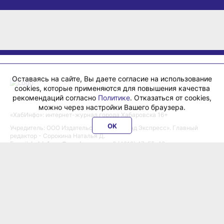
Оставаясь на сайте, Вы даете согласие на использование
cookies, которые применяются для повышения качества
рекомендаций согласно
Политике
. Отказаться от cookies,
можно через настройки Вашего браузера.
«ХабИнфо»: интернет-журнал города Хабаровска 16+
OK
Учредитель: ООО Издательский дом «Гранд Экспресс». Главный
редактор - Сорокина Наталья Д.
E-mail:
habinfo.ru@yandex.ru
; тел. 8 (4212) 47-55-48.
Рекламная служба:
reklama@habex.ru
. Телефоны: (4212) 30-99-80,
79-44-92
Любое использование либо копирование материалов, фотографий,
подборки материалов сайта, элементов дизайна и оформления
допускается с письменного согласования с администрацией сайта
и прямой индексируемой гиперссылкой на сайт Habinfo.ru.
Мнение авторов статей может не совпадать с позицией редакции.