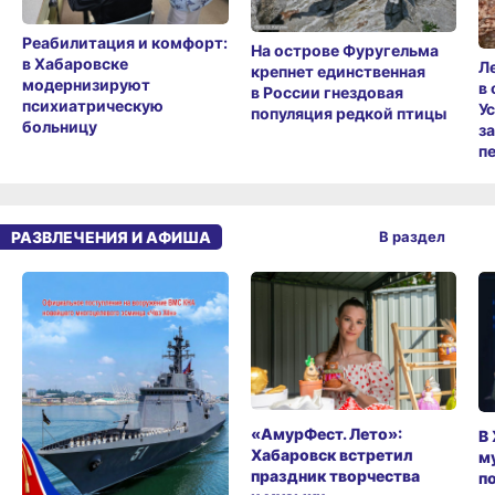
Реабилитация и комфорт:
На острове Фуругельма
в Хабаровске
Л
крепнет единственная
модернизируют
в
в России гнездовая
психиатрическую
У
популяция редкой птицы
больницу
з
п
РАЗВЛЕЧЕНИЯ И АФИША
В раздел
«АмурФест. Лето»:
В
Хабаровск встретил
м
праздник творчества
п