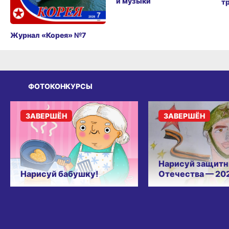
и музыки
т
Журнал «Корея» №7
ФОТОКОНКУРСЫ
ЗАВЕРШЁН
ЗАВЕРШЁН
Нарисуй защитн
Нарисуй бабушку!
Отечества — 20