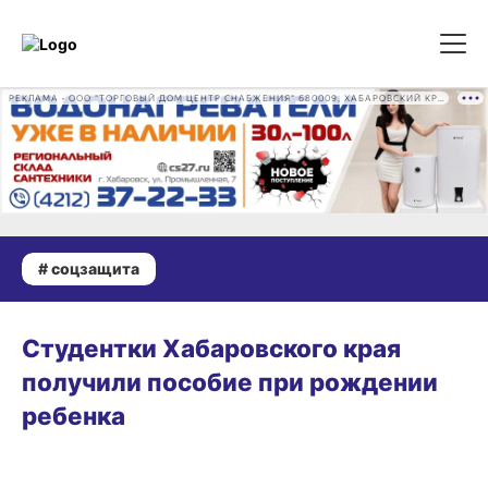
РЕКЛАМА • ООО "ТОРГОВЫЙ ДОМ ЦЕНТР СНАБЖЕНИЯ" 680009, ХАБАРОВСКИЙ КРАЙ, ГОРОД ХАБАРОВСК, ПРОМЫШЛЕННАЯ УЛ., Д. 7 ОГРН 1162724073930
# соцзащита
23.04.2026 14:31
Студентки Хабаровского края
получили пособие при рождении
ребенка
02.04.2026 17:28