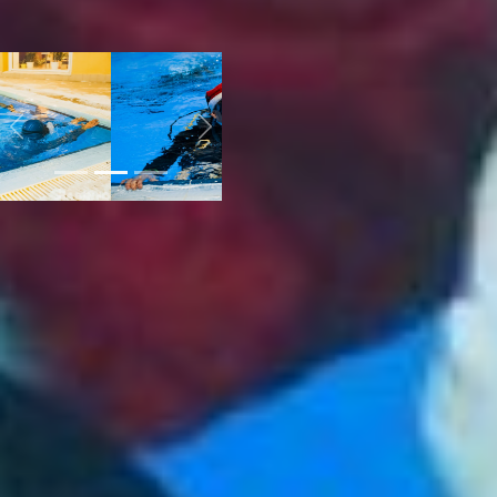
организация, - объясняет
Владислав.
Previous
Next
Амур дайверы тоже обходят
стороной – зачем, если
можно собраться и
занырнуть там, где вода
чище и зрелище
интереснее?
- Ездим по миру, про наше
родное Приморье не
забываем. Наши «нырялки»
не заканчиваются теплым
периодом, мы и в холодное
время года погружаемся, в
том числе – под лед. Это
целый процесс, тусовка,