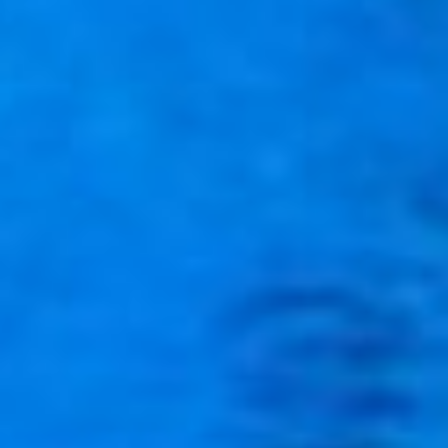
Дайверы
Хабаровска
отметили Новый
год по-своему
Вечер последней субботы
декабря – привычная для
хабаровских дайверов дата
для встреч. Только, если в
предыдущие годы погода
тех, кто остался снаружи
радовала, то в этом году
ради съемок операторам и
фотографам пришлось
изрядно померзнуть под
ледяным ветром. На
спортсменов в теплой воде,
если честно, мы смотрели с
завистью. Одна из коллег
даже решилась отправиться
в заплыв, но не рассчитала:
водолазы-то могут
погрузиться с головой, а ей