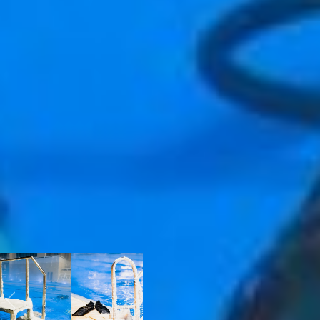
- Мы привыкли, что шарики
под собственной тяжестью
свисают вниз. Тут же
игрушки всплывают наверх.
Чтобы закрепить их на елке,
нужны специфические
навыки и опыт, -
рассказывает руководитель
дайвинг-центра Dive27. – Да
и с ведением хоровода,
несмотря на рекордную
численность, никаких
проблем не возникло. Если я
был Дедом Морозом, то все
за мной и поплыли. А когда
замкнули круг, то вообще
все само собой получалось.
Так вот, оказывается, что
там под водой было!
Previous
Next