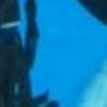
жабры» - выполнить первое
погружение в сезоне. Не все
ведь продолжают
тренироваться зимой.
ТОП-5 необычных мест для
оригинальных свиданий по
версии habinfo.ru - подборка
идей
о том, где еще можно
встретиться со второй
половинкой.
- А еще погружение можно
преподнести в подарок, -
продолжает описывать все
возможности хабаровского
дайвинга Владислав. - На
прошлой неделе молодой
человек сделал
предложение своей
девушке под водой –
написал на табличке:
«Выходи за меня?».