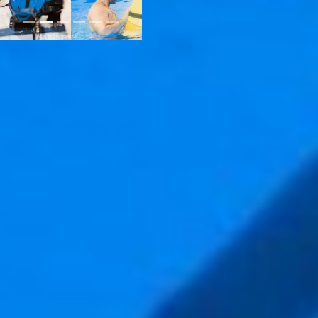
Затем глава хабаровских
дайверов начал
рассказывать, что же там
под водой происходило.
- Под водой в этом году
было больше активных
действий: мы не только
устанавливали елку и
водили вокруг нее хоровод,
но и устроили
перетягивание каната и
катались на подводном
буксировщике. Получилось
восхитительно. Кто-то в
процессе мысленно себе
напевал, кто-то о чем-то
думал – это точно было! –
описывает Владислав.
Как прошло подобное
мероприятие в 2018-м году,
читайте в
материале