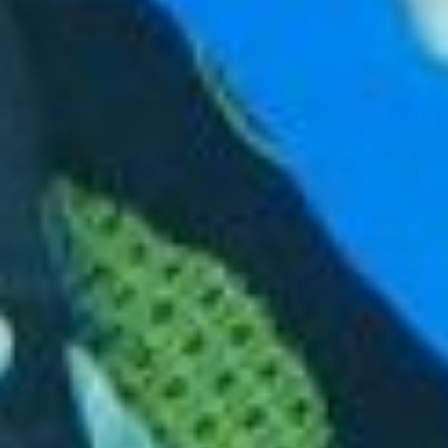
жизнь! В 2018 году я открыл
свой дайвинг-центр,
который занимается
обучением людей,
популяризацией
направления и организацией
поездок. Даже сейчас, в
разгар второй волны
пандемии «открыты»
Мальдивы, Турция, Египет.
Несколько недель назад
наши ребята вернулись с
«сафари» по Красному
морю. Ныряли, смотрели на
руины, кораллы,
экзотических рыб и
дельфинов.
Дайвинг-центр, как
объяснил его создатель, -
это такое место, где можно
пройти обучение и получить
международный сертификат
дайвера. Здесь же
ныряльщикам помогают с