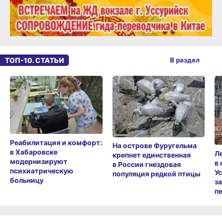
ТОП-10. СТАТЬИ
В раздел
Реабилитация и комфорт:
На острове Фуругельма
в Хабаровске
Л
крепнет единственная
модернизируют
в
в России гнездовая
психиатрическую
У
популяция редкой птицы
больницу
з
п