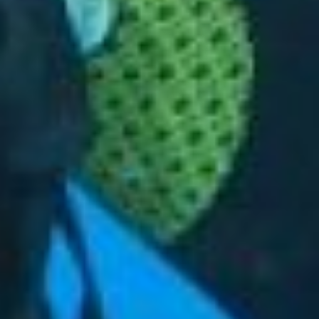
подбором и обслуживанием
снаряжения. И, конечно,
поиском напарников для
совместных заплывов.
Дайвинг-тусовки и
дайвинг-свидания
Новый год – не
единственное массовое
дайверское мероприятие в
Хабаровске. Такой же
традицией стало
празднование
Международного дня
очистки водоемов. В эту
дату дайверы со всей
планеты погружаются в
ближайшие от городов
озера и реки, чтобы
избавить их от
накопившегося мусора. Он
совмещен с Днем экологии,
а для многих это еще и
возможность «смочить