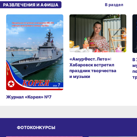
РАЗВЛЕЧЕНИЯ И АФИША
В раздел
«АмурФест. Лето»:
В
Хабаровск встретил
м
праздник творчества
п
и музыки
т
Журнал «Корея» №7
ФОТОКОНКУРСЫ