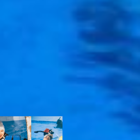
акваланга не выдали!
Пришлось отогревать
бедную девушку, пока под
водой проходила основная
шоу-программа.
- Дааа, под водой-то тепло,
а, пока выбирались из
бассейна, и сами продрогли!
– восклицал организатор
тусовки Владислав Звонков,
едва отогревшись после
контрастного купания. – Но
для этого мы открытый
бассейн и выбираем: здесь
есть все то, что позволяет
зарядиться новогодним
настроением: мороз, холод,
даже снег! В закрытом
бассейне таких ощущений
не получишь.
Previous
Next