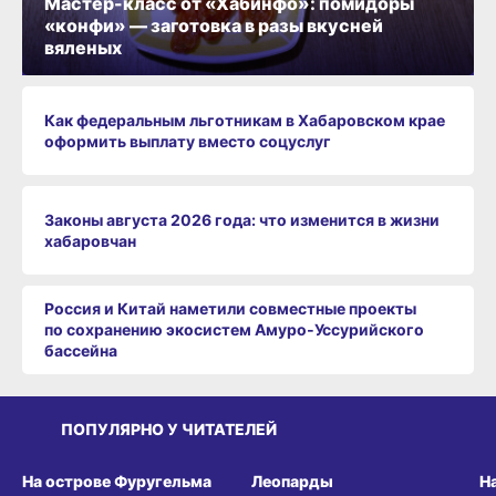
Мастер-класс от «Хабинфо»: помидоры
«конфи» — заготовка в разы вкусней
вяленых
Как федеральным льготникам в Хабаровском крае
оформить выплату вместо соцуслуг
Законы августа 2026 года: что изменится в жизни
хабаровчан
Россия и Китай наметили совместные проекты
по сохранению экосистем Амуро‑Уссурийского
бассейна
ПОПУЛЯРНО У ЧИТАТЕЛЕЙ
СРЕДА ОБИТАНИЯ
СРЕДА ОБИТАНИЯ
СР
На острове Фуругельма
Леопарды
Н