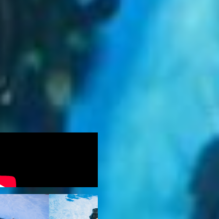
Конечно, она была
потрясена таким
сюрпризом, буквально
светилась от счастья!
Еще бы не восхититься
такой оригинальности. К
слову, в нашем городе есть
и ныряльщики-оригиналы.
Загляните в материал о
настоящей девушке-
русалке из Хабаровска: она
тоже из этой тусовки!
дайверы хабаровска
Фото и видео автора