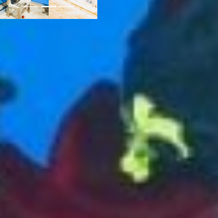
Откуда в Хабаровске
дайверы?
По словам Владислава, три
года назад креативный
Новый год он придумал для
того, чтобы привлечь к
этому досугу побольше
внимания. Но зачем? Морем
и коралловыми рифами
наши края не богаты…
Зачем навык, который не
применить? Да и
тренироваться-то,
собственно, где?
- Открытый бассейн хорош
для масштабных
представлений, но
тренируемся мы не здесь.
Площадка в поселке
Горький подходит для этих
целей лучше: тепло, глубоко
– 3.5 метра и отличная