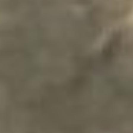
так же, как открываются
глаза на реальность у
главного героя кино
Криса.
Завершилась лекционная
часть небольшим
экскурсом о фильме
«Зеркало». Картина
посвящена семье
режиссёра, она
автобиографична и
нелинейна. Поэтому, в
некоторой степени,
вводная часть помогла
зрителям понять
непростую, но искреннюю
работу. Да и нужно ли её
понимать, когда просмотр
может помочь
разобраться в самом
себе. Однажды очень
точно сказал политик
Григорий Явлинский о