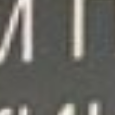
называют себя
альтернативным музеем,
потому что ничего не
хранят и не экспонируют,
но простыми словами
рассказывают об
искусстве. На первой
встрече после недолгого
перерыва ведущие
решили рассказать об
Андрее Тарковском.
Точнее на примерах
показать, как
изобразительное
искусство может быть
органично вплетено в
кинематограф и не просто
так…