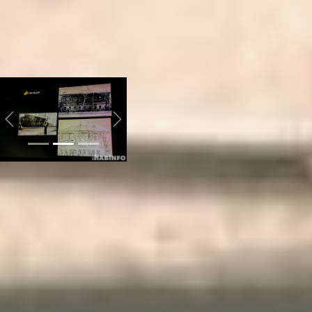
дома будет лейтмотивом
в творчестве
Тарковского, как в
фильмах, так и в
изобразительном
искусстве.
Previous
Next
Впервые насыщаться
искусством маленький
Андрей стал во время
перелистывания книг с
картинами итальянского
художника Леонардо да
Винчи. Они стояли у отца
дома, этот момент
отразился в фильме
«Зеркало». Именно на
полях тех самых томов и