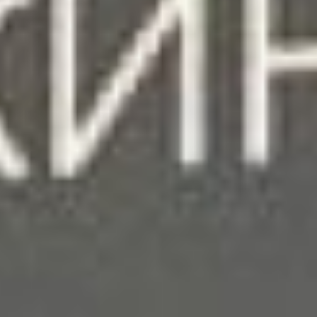
Эмилия Хмеленко и
Татьяна Манухина. Фото
из Инстаграма (ресурс
запрещен в Российской
Федерации) кинотеатра
"Совкино"
Ораторы сразу признали
себя не киноведами,
потому подготовили
необычную лекцию о
творчестве советского
режиссёра. Её поделили
на две части. С опорой на
услышанное,
организаторы
предложили
хабаровчанам
посмотреть фильм
«Зеркало» (0+). Его
восстановленную копию
специально купили у
киноконцерна