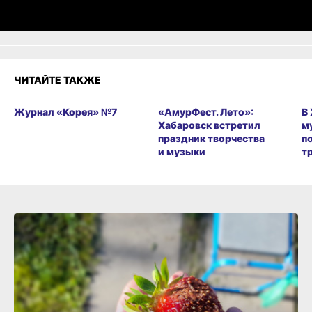
Разочарование
ЧИТАЙТЕ ТАКЖЕ
Журнал «Корея» №7
«АмурФест. Лето»:
В
Хабаровск встретил
м
праздник творчества
п
и музыки
т