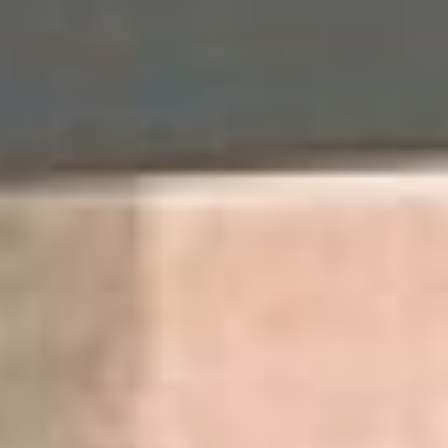
«Мосфильм» с подписью
гендиректора Карена
Шахназарова.
Все, кто не хотел слушать
лекцию, но очень хотел
посмотреть работу
Тарковского на большом
экране, могли бесплатно
пройти в зал после
лекции. Но для тех, кто не
является ярым фанатом
Андрея Арсеньевича, кто
не читал его личные
дневники и монографию
кинокритика Майи
Туровской, было весьма
интересно узнать, что
главный герой встречи
был ещё художником и
фотографом. Как это
случилось – кратко
рассказываем.
Дом, в котором…
Первые полчаса лекции