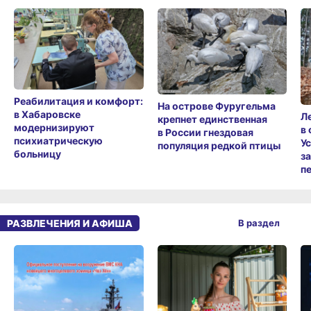
Реабилитация и комфорт:
На острове Фуругельма
в Хабаровске
Л
крепнет единственная
модернизируют
в
в России гнездовая
психиатрическую
У
популяция редкой птицы
больницу
з
п
РАЗВЛЕЧЕНИЯ И АФИША
В раздел