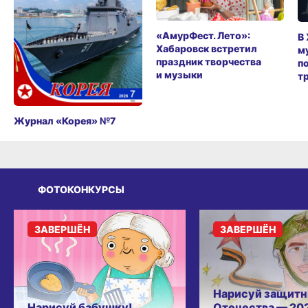
«АмурФест. Лето»:
В
Хабаровск встретил
м
праздник творчества
п
и музыки
т
Журнал «Корея» №7
ФОТОКОНКУРСЫ
ЗАВЕРШЁН
ЗАВЕРШЁН
Нарисуй защитн