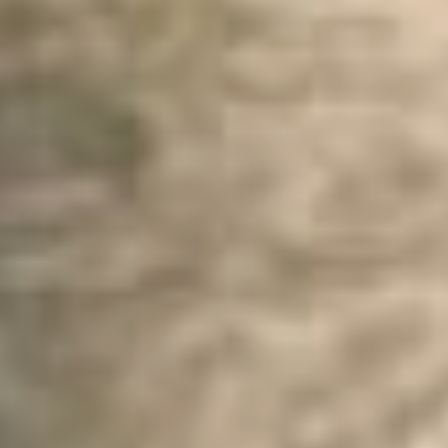
снимков продали почти за
2,6 млн рублей. Чего
только не сделаешь ради
того, чтобы завладеть
частицей гения?
Если судить по личным
дневникам режиссёра за
1970-1986 годы, которые
собраны в книге под
названием «Мартиролог»
(16+), то его последний
рисунок был сделан за 14
дней до смерти, 15
декабря 1986 года, где он
нарисовал дом с
кипарисами…
Игры Тарковского и
зрителя
Вторую часть лекции
вела журналист по
образованию Эмилия
Хмеленко. Она
поделилась мыслью о
том, что режиссёры в