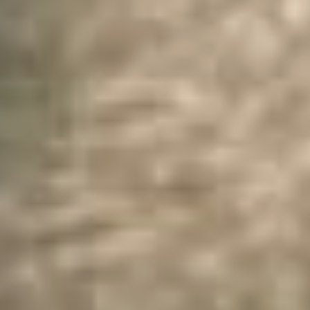
своих лентах часто
передают приветы или
цитируют кого-то. Но у
Тарковского всё немного
иначе, так он выстраивал
диалог зрителя в
контексте фильма с
конкретным
произведением
искусства.
Подобные диалоги он мог
вести в роли созерцателя
в Третьяковской галерее.
У него с друзьями даже
была игра, в которую
современному поколению
будет очень сложно
сыграть. Нужно по
фрагменту картины из
Третьяковской галереи
угадать её название.
Тарковский всегда
выигрывал, потому что