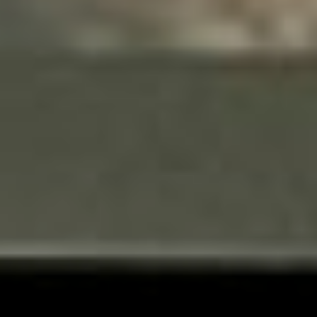
Тарковского? Своим
отзывом в соцсети
Инстаграм поделилась
одна из зрительниц
Дарья Головина.
совкино
сегодня
– Нелегко смотреть
фильмы этого режиссёра,
но теперь некоторые
вещи стали понятней. Я
этот фильм смотрела [во]
второй раз. В первый
просмотр очень много,
чего было непонятно,
путалась в героях, во
времени, но после лекции
и в кинозале – хорошо
зашло, более-менее
разобралась. Поняла, что
такие фильмы [надо]
смотреть на большом
экране – то, что нужно:
ты полностью в