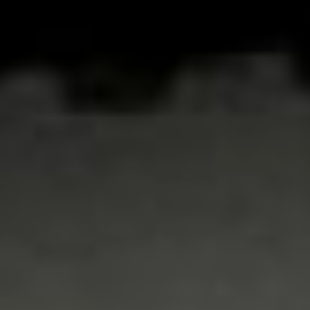
работами ещё известен
кинематографист?
совкино сегодня
Выжившие
интеллектуалы
«Лимонарт» – один из
немногих
интеллектуальных
проектов Хабаровска,
который, можно сказать,
выжил в эпоху пандемии.
Подобный отдых на
лекциях и экскурсиях,
пожалуй, ещё предлагает
музей современного
искусства
«
Артсерватория
». А вот
«
Персона грата
» больше
пока не привозит в
краевую столицу
именитых спикеров. С
другой стороны, у нас
есть свои хабаровские
ораторы и эксперты,