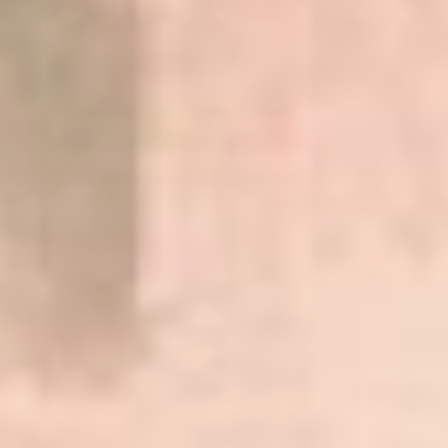
вела Татьяна Манухина,
лектор, экскурсовод,
каллиграф и сотрудница
дальневосточного
художественного музея.
Она рассказала о том,
что Андрей Тарковский
был против того, чтобы
режиссёр выступал
проводником, а считал,
что есть искусство, а
есть зритель, между
ними никого не должно
быть.
Путь одного из
знаменитых
невозвращенцев вполне
обоснован, ведь он
родился в творческой
семье. Его отец Арсений
Тарковский был поэтом, а
мама Мария Вишнякова –
литератором и
корректором. Ещё у