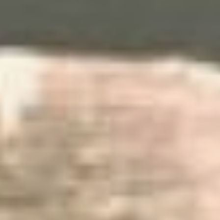
Позже Андрей проявит
своё мастерство в таких
жанрах, как
экспрессионизм,
реализм, абстракция,
натюрморт и пейзаж. В
основном он писал
акварелью, гуашью и
карандашом. Редко
использовал масло,
потому что оно стоило
дорого.
Впервые большая
выставка его работ
состоялась в Санкт-
Петербурге в 2017 году
под названием «Андрей
Тарковский. Художник
пространства» (16+). На
ней были представлены
экспонаты из архивов
семьи и частных
коллекций. Сейчас часть
этого достояния можно