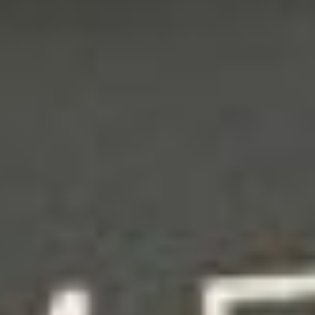
которые, например,
неплохо разбираются в
искусстве.
На встречу в «Совкино»
люди пребывали
заблаговременно,
показывая на входе QR-
кода и соблюдая
масочный режим.
Посадка в большом зале
кинотеатра была через
одного человека.
Учитывая этот факт,
любителей посвятить
изучению искусства
вечер четверга
собралось на полный зал.
Встречу вели Татьяна
Манухина и Эмилия
Хмеленко, которые
немного рассказали о
своём проекте
«
Лимонарт
». Они