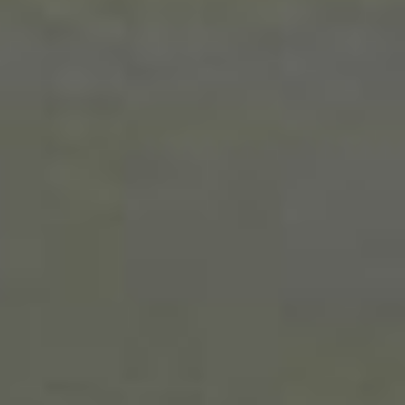
делал свои первые
карандашные рисунки
будущий художник, в
широком смысле этого
слова.
Он не смог окончить
художественную школу
из-за проблем с лёгкими,
которые впервые
обнаружились у
тогдашнего
семиклассника.
Собственно, из-за рака
лёгких Андрей
Арсеньевич и умер в 54
года в Париже. А будучи
мальчиком в больнице,
он рисовал наброски
палаты. Больше всего
поражает автопортрет,
написанный в то время,
где уже видно
абсолютное владением
линией.