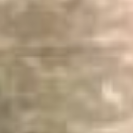
увидеть в книге с
одноимённым названием.
Предполагается, что
нарисованы сестра
Андрея Марина и кот
Но не только картины
поражают взор людей, не
менее примечательны и
фотоработы Андрея
Арсеньевича. Он делал
полароидные снимки, за
которые нынешние
ценители готовы отдать
немалые деньги. На
лондонском аукционе
девять оригинальных