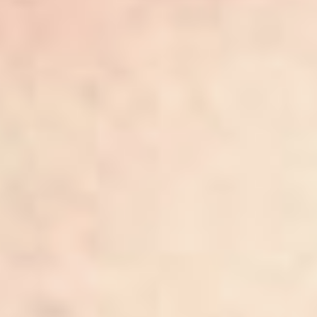
Андрея была сестра
Марина. Из-за
тревожного советского
времени семья часто
кочует. Сначала они
переехали в Москву. Но
во время эвакуации в
пору Великой
отечественной войны
Тарковские попадают в
небольшой городок
Юрьевец Ивановской
области. Это место
запечатлено на холстах
многих известных
художников, например,
Алексея Саврасова и
Исаака Левитана.
Маленький Андрей тоже
вдохновлялся этими
пейзажами. Сейчас там
открыт музей
кинорежиссёра. Образ