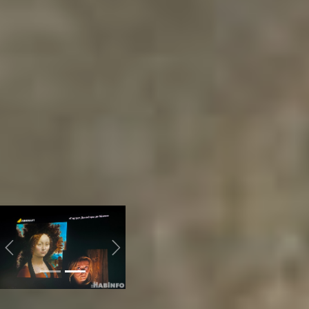
фильме «Зеркало».
совкино сегодня
– Фильм о вашей, о
нашей, о моей, о твоей
жизни, которую ты сам не
видишь, просто потому,
что сам в ней
участвуешь. Как без
зеркала ты не видишь
свои уши, так без этого
фильма ты не видишь
свою жизнь. Но делать
это так, чтоб увидели
себя все, и каждый
увидел своё – это и есть
Тарковский.
Previous
Next
Удалось ли хабаровчанам
приблизиться к гению