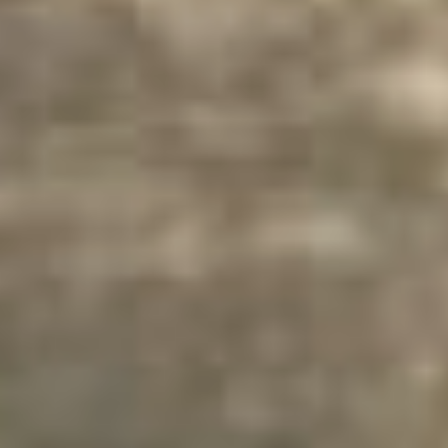
знал все экспонаты
наизусть.
Но в свои фильмы он,
например, вкраплял
гравюры немецкого
живописца Альбрехта
Дюрера. Например, в
«Иванове детстве» (12+)
главный герой смотрит на
рисунок «Рыцарь, смерть
и дьявол» и не понимает,
что на ней изображен он
сам.
Иллюстрации к «Дон
Кихоту» того же
художника появляются в
«Солярисе» (12+).
Дважды зрителю
показывают одну и ту же
картину, намекая, что в
конце романа Мигеля де
Сервантеса
развенчиваются иллюзии
Дон Кихота и Санчо Панса