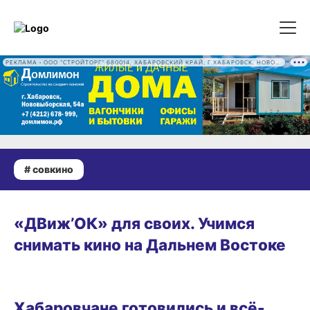
РЕКЛАМА • ООО "СТРОЙТОРГ" 680014, ХАБАРОВСКИЙ КРАЙ, Г ХАБАРОВСК, НОВОВЫБОРГСКАЯ УЛ, Д. 54А ОГРН 1222700016186
# совкино
РАЗВЛЕЧЕНИЯ
«ДВиж’ОК» для своих. Учимся
снимать кино на Дальнем Востоке
РАЗВЛЕЧЕНИЯ
Хабаровчане готовились и всё-