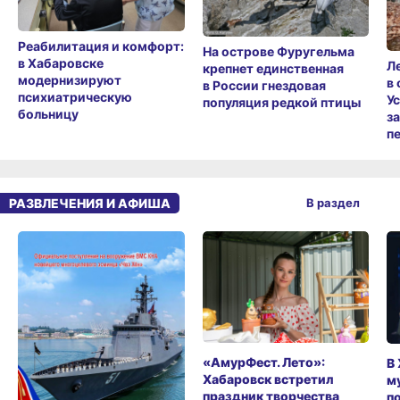
Реабилитация и комфорт:
На острове Фуругельма
в Хабаровске
Л
крепнет единственная
модернизируют
в
в России гнездовая
психиатрическую
У
популяция редкой птицы
больницу
з
п
РАЗВЛЕЧЕНИЯ И АФИША
В раздел
«АмурФест. Лето»:
В
Хабаровск встретил
м
праздник творчества
п