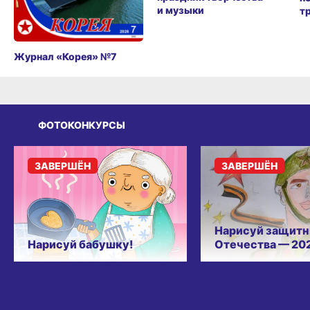
и музыки
т
Журнал «Корея» №7
ФОТОКОНКУРСЫ
ЗАВЕРШЁН
ЗАВЕРШЁН
Нарисуй защитн
Нарисуй бабушку!
Отечества — 20