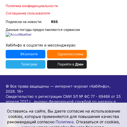
Политика конфиденциальности
Соглашение пользователя
Подписка на новости:
RSS
Данные погоды предоставляются сервисом
ХабИнфо в соцсетях и мессенджерах:
ВКонтакте
Одноклассники
Телеграм
Перейти в
Дзен
© Все права защищены — интернет-журнал «ХабИнфо»,
2026.
16+
Свидетельство о регистрации СМИ ЭЛ № ФС 77 - 69466 от 25
апреля 2017 г., выдано Федеральной службой по надзору в
сфере связи, информационных технологий и массовых
Оставаясь на сайте, Вы даете согласие на использование
коммуникаций.
cookies, которые применяются для повышения качества
рекомендаций согласно
Политике
. Отказаться от cookies,