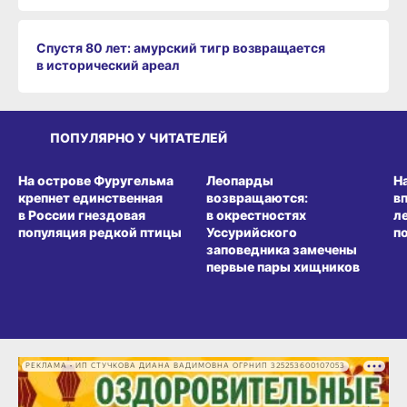
Спустя 80 лет: амурский тигр возвращается
в исторический ареал
ПОПУЛЯРНО У ЧИТАТЕЛЕЙ
СРЕДА ОБИТАНИЯ
СРЕДА ОБИТАНИЯ
СР
На острове Фуругельма
Леопарды
Н
крепнет единственная
возвращаются:
в
в России гнездовая
в окрестностях
л
популяция редкой птицы
Уссурийского
п
заповедника замечены
первые пары хищников
РЕКЛАМА • ИП СТУЧКОВА ДИАНА ВАДИМОВНА ОГРНИП 325253600107053