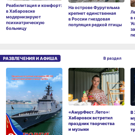
п
РАЗВЛЕЧЕНИЯ И АФИША
В раздел
«АмурФест. Лето»:
В
Хабаровск встретил
м
праздник творчества
п
и музыки
т
Журнал «Корея» №7