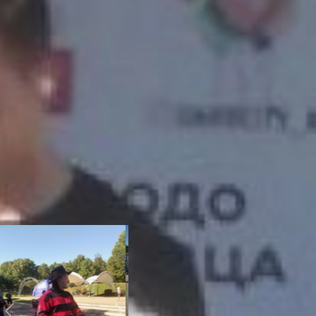
ограничения. Третья
попытка оказалась
удачной. При поддержке
Министерства культуры
Хабаровского края
организовать фестиваль
все-таки удалось. Малыш
родился и теперь
намеревается уверенно
встать на ноги –
завоевать статус
визитной карточки города
и расширить масштаб.
Хотя и в этом году
масштаб был совсем не
слабым.
микс music фест
2022
Previous
Next