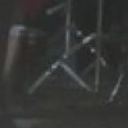
опера под автозвук,
авторские песни, джаз,
поп, диджей-сеты,
уличные танцы, панк и
рок – каждый меломан
нашел то, что затронет
струны именно его души.
Нашлось место и
представителям других
творческих профессий –
художникам и актерам.
Не пустовали и палатки
Амур-Феста, где бойкие
торговцы предлагали
свои товары.
Легким ненавязчивым
мазком общую
благостную картину
дополняли прекрасная
погода и яхты, изящно
скользящие по черным
водам заметно
поднявшегося Амура.