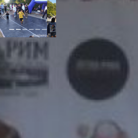
Previous
Next
Для того, чтобы родиться,
этому громкому
«ребенку» понадобилось
значительно больше, чем
9 месяцев. Идею «МИКС
MUSIC ФЕСТ» его
организаторы - АНО
«Союз музыкантов
Хабаровска МИКС» -
вынашивали три года.
Сначала реализовать
идею мешало отсутствие
финансов, потом
захвативший мир
коронавирус и связанные
с ним
противоэпидемические