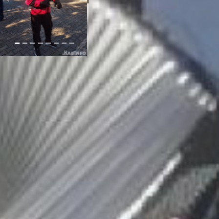
Каждый мог
почувствовать себя
Алисой в кроличьей норе,
перемещаясь с одной
площадки на другую,
знакомясь с необычными
персонажами,
погружаясь в
разнообразную музыку,
участвую в тематических
викторинах и конкурсах.
Награды, кстати, были
самые разные – от
сертификата на занятия
вокалом в творческую
студию до права
посещения массажного
кабинета. Вместо Белого
Кролика роль проводника
в этот наполненный
звуками мир исполнял
один небезызвестный
парень в шляпе,