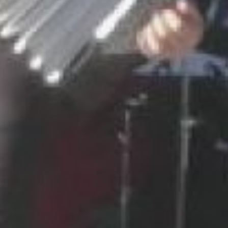
персонаж знаменитого
ужастика – Фредди
Крюгер. С меломанами
он общался весьма
любезно. Тем, кто
правильно отвечал на
вопрос - «Когда вышел
первый фильм о Фредди,
где снимался Джонни
Дэпп?» - полагалась
награда – значок с
изображением его
самого.
Но не Крюгером единым
жил фестиваль. Главным
героем всего этого
действа была все-таки
музыка. Здесь были