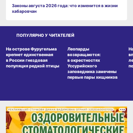
ПОПУЛЯРНО У ЧИТАТЕЛЕЙ
СРЕДА ОБИТАНИЯ
СРЕДА ОБИТАНИЯ
СР
На острове Фуругельма
Леопарды
Н
крепнет единственная
возвращаются:
в
в России гнездовая
в окрестностях
л
популяция редкой птицы
Уссурийского
п
заповедника замечены
первые пары хищников
РЕКЛАМА • ИП СТУЧКОВА ДИАНА ВАДИМОВНА ОГРНИП 325253600107053