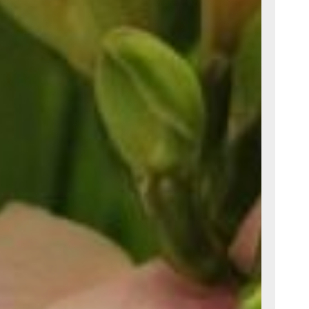
рпретацию двух
Чехова —
оздавая уникальный
с различными
айти выход из них.
й и глубокими
роде.
8+)
рявших работу
 Оставшись не у дел,
рганизовать собственное
за безумие, но…
ерическое шоу, несущее
умную любовь