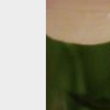
Концерт: «Единственная моя» (6+)
Когда: 8.03 в 14:00 и 18:00
Где: Дом офицеров ВВО
Стоимость: 600-2300 рублей
В честь празднования Международно
мужская часть труппы музыкального
зрительницам большой концерт, сост
тебя прекрасней», «Роза красная мо
тебя до слез», «Как ты красива сего
моя» и многих других. Концерт прой
Русского оркестра.
Вечер: 8 Марта на «Палубе» (16+)
Когда: 8.03 в 18:00
Где: «Палуба»
Стоимость: 4000 рублей
Отметить женский праздник предлаг
обстановке. Вот что говорят организа
«Приходите провести праздничный ве
коллегой. Вас ждут красивыми на бор
все что угодно для настроения! Посл
игристое и фуршет традиционно. Ст
проза о любви, весне и женщинах, к
взгляд на эти темы немного отстране
ироничный, с небольшой долей серье