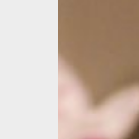
Стоимость: бесплатно
Экспозиция представлена в пяти гор
и рассказывает об истории слуховых
примитивных слуховых рожков до 
с искусственным интеллектом.
У гостей будет уникальная возможно
летней давности и на собственном оп
слышали мир в самых первых устрой
Концерт: «Мы из СССР» (6+)
Когда: 3.03 в 18:30
Где: ГДК
Стоимость: 1100-2900 рублей
В основном составе концертной пр
участие Валерий Ярушин, Николай Ко
Василий Курсаков, Александр Акини
экс-артисты легендарных вокально
ансамблей.
На сцене прозвучат практически все
— Советский Союз», «Люди встречают
позавчера нас судьба свела», «Как п
«Как упоительны в России вечера», «
«Старая пластинка», «В краю магноли
«Звездочка» и другие песни.
ВТОРНИК, 4 МАРТА