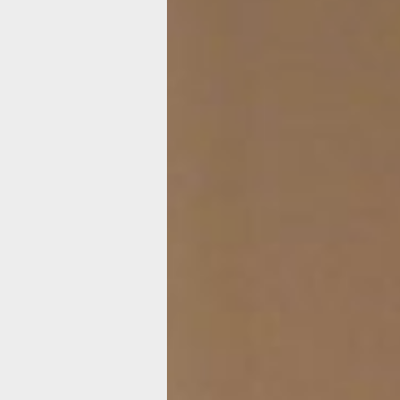
развлечения
в Хабаровске
8 Марта, «Мы
и шоу световы
в Хабаровске
Фото:
pxhere.com
Неделя с 3 по 9 марта в Хабаровске
предстоящего праздника. Большая ч
или спектаклей посвящена так или 
женскому дню. А мы вовсе и не проти
хабаровчан на следующей неделе, —
«ХабИнфо».
• Актуальную афишу на неделю всег
в специальном
разделе
на «ХабИнфо
ПОНЕДЕЛЬНИК, 3 МАРТА
Выставка: «Чем слышали предки? И
аппаратов» (12+)
Когда: 3.03 в 9:00
Где: «Триада»