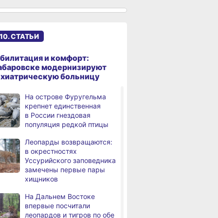
сантиметров
Житель Хабаровского края
,
а
перевёл мошенникам
10. СТАТЬИ
свыше миллиона рублей
В Хабаровске суд
,
билитация и комфорт:
а
рассмотрит дело об ошибке
абаровске модернизируют
при техобслуживании
ихиатрическую больницу
самолёта
На острове Фуругельма
В Хабаровском крае
,
крепнет единственная
а
за сутки произошло 3
в России гнездовая
дорожно-транспортных
популяция редкой птицы
происшествий
Леопарды возвращаются:
В Хабаровске косметолог
в окрестностях
а
осуждена
Уссурийского заповедника
за мошенничество
замечены первые пары
хищников
В Хабаровске потушили
а
крупный пожар
На Дальнем Востоке
в деревянном доме
впервые посчитали
леопардов и тигров по обе
Более сотни граждан
4,