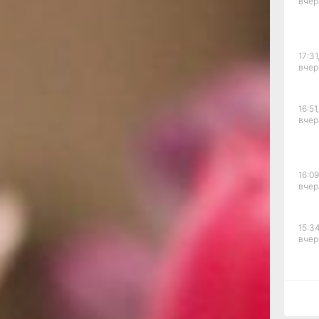
вчер
одах России
 аппаратов — от первых
современных цифровых
17:31
вчер
сть услышать звуки 100-
ыте понять, как люди
ствах.
16:51,
вчер
ограммы принимают
16:09
льцов, Сергей Бойко,
вчер
н, Александр Диксон —
-инструментальных
15:34
 хиты СССР: «Мой адрес
вчер
ся...», «Лишь
рекрасен этот мир»,
Кто тебе сказал?»,
й», «Плот»,
15:03
вчер