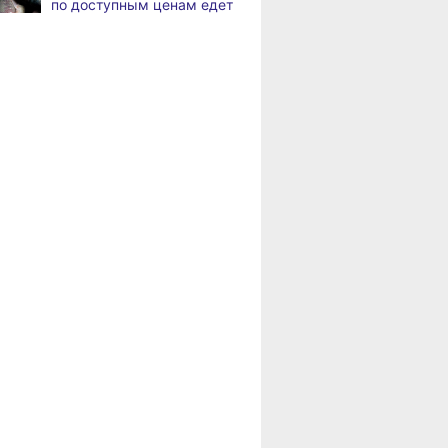
по доступным ценам едет
в районы Хабаровского
В Хабаровске
8.2026
края
на общественный транспорт
наносят слоганы
Пенсионерам
для туристов и жителей
Хабаровского края
положена доплата
В Николаевске-на-Амуре
8.2026
за иждивенцев
появится «умная»
спортивная площадка