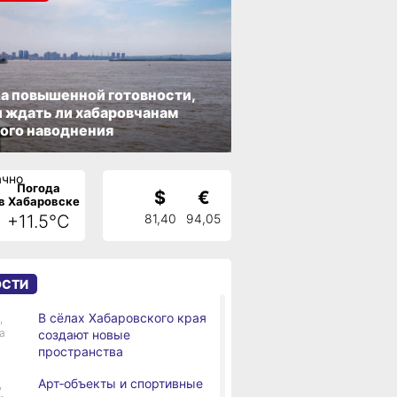
а повышенной готовности,
 ждать ли хабаровчанам
ого наводнения
Погода
$
€
в Хабаровске
+11.5°C
81,40
94,05
ОСТИ
В сёлах Хабаровского края
,
а
создают новые
пространства
Арт‑объекты и спортивные
,