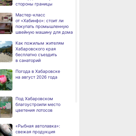
стороны границы
а
с инвалидностью
трудоустроены
Мастер-класс
в Хабаровском крае
от «Хабинфо»: стоит ли
покупать промышленную
Магнитные бури,
,
швейную машину для дома
а
радиационный фон и пробки
в Хабаровске 7 августа
Как пожилым жителям
Хабаровского края
Какой сегодня день: День
3,
бесплатно съездить
а
маяка
в санаторий
В вузы Хабаровского края
8.2026
Погода в Хабаровске
в этом году подали свыше
на август 2026 года
100 тысяч заявлений
Троих хабаровских
8.2026
пожарных наградили
Под Хабаровском
медалями «За спасение
благоустроили место
на пожаре»
цветения лотосов
В Николаевске-на-Амуре
8.2026
по нацпроекту капитально
«Рыбная автолавка»:
ремонтируют кровлю Дома
свежая продукция
культуры