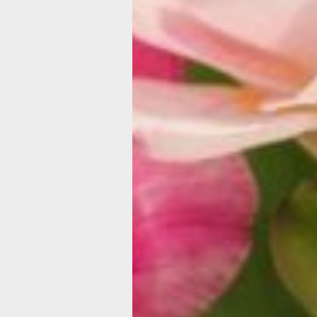
ролях: Татьяна Абрамова, Анатолий 
и Денис Рожков / Анатолий Гущин.
У главной героини день рождения пр
Ежегодно она отмечает этот праздни
потому что больше не с кем. Вдвоем
о настоящей любви, хватающей за ду
жить... Подруга хочет вырваться из 
и дарит имениннице необычный пода
Если женское сердце — загадка, смо
нежданный гость?
ЧЕТВЕРГ, 6 МАРТА
Концерт: «Музыкальный букет» (6+
Когда: 6.03 в 19:00
Где: Дом офицеров ВВО
Стоимость: 1000-2500 рублей
В концертной программе на сцене Д
участие Алексей Злобин, Александр 
экс-артисты вокально-инструментал
Retroband, «Надежда» и «Поющие юн
ПЯТНИЦА, 7 МАРТА
Спектакль: «Шутки о семейном счас
Когда: 7.03 в 16:00