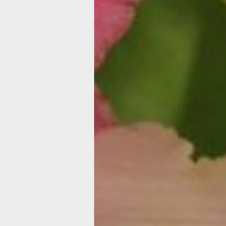
Где: ДК профсоюзов
Стоимость: 600 рублей
Спектакль представляет собой инте
знаменитых пьес Антона Павловича 
«Предложение» и «Медведь».
Обе истории объединяются в одну, с
спектакль, где герои сталкиваются 
жизненными ситуациями и пытаются н
Спектакль наполнен юмором, ироние
размышлениями о человеческой при
Спектакль: «Только для женщин» (1
Когда: 7.03 в 18:30
Где: Краевой театр драмы
Стоимость: 700-1000 рублей
Это история шестерых мужчин, поте
и прожигающих жизнь в пивном баре.
они решают научиться танцевать и о
стрип-шоу. Эту затею можно счесть 
Финал этой необычной истории — фе
заряд эмоций, накал страстей и без
к женщине.
СУББОТА, 8 МАРТА