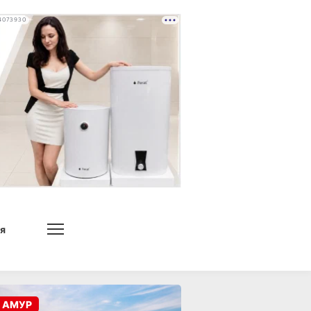
4073930
я
 АМУР