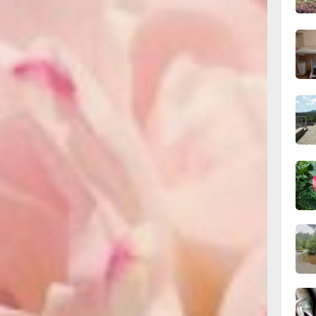
вчер
ерины Григорий.
ратов-Черный / Борис
онова, Сергей Стегайлов.
09:28
вчер
кому дню» (6+)
08:0
вчер
мфонический оркестр
дному женскому дню.
06.0
вный дирижер — Антон
ия из репертуара
ских кинофильмов,
06.0
2+)
06.0
должает гастрольный
ль поставлен по пьесе
Ирины Михеичевой. В