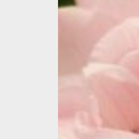
Скотта Дебора и покойный муж Екат
В спектакле заняты: Александр Панк
Щербаков, Светлана Тома, Елена Ант
СРЕДА, 5 МАРТА
Концерт: «К Международному женс
Когда: 5.03 и 6.03 в 18:30
Где: Краевая филармония
Стоимость: 600-1500 рублей
Дальневосточный академический си
представляет концерт к Междунаро
Художественный руководитель и гла
Шниткин.
В программе концерта — произведен
оркестра Поля Мориа, музыка совет
итальянские мелодии.
Спектакль: «Мужчина в подарок» (1
Когда: 5.03 в 19:00
Где: ДК профсоюзов
Стоимость: 1700-3800 рублей
Московский театр «Мюзик-холл» про
сезон премьерной комедией. Спектак
«Однажды 31 декабря» драматурга 