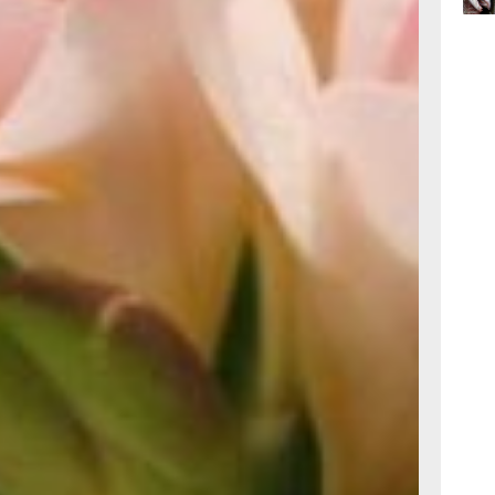
Руденко, Мария Болтнева
06.0
иходится на Новый год.
к с лучшей подругой,
 они мечтают
шу, ради которой стоит
обыденности и скуки
06.0
рок: мужчину по вызову.
жет ли ее разгадать
)
ома офицеров примут
Мураев, Ян Кальский,
ьных ансамблей:
ги».
тье» (6+)