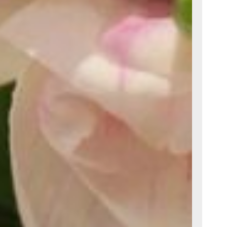
го женского дня
 театра дарит
оящий из хитов: «Нет
я», «Милая», «Я люблю
дня», «Единственная
дет в сопровождении
ают в творческой
торы:
чер с мамой, подругой,
ту — блестки, платья,
ушаем стихи и прозу,
ихи и короткометражная
онечно же. Мужской
нный, в меру
зности от Петра