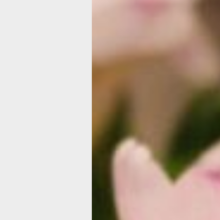
Концерт: «Лучшее к 8 Марта» (6+)
Когда: 4.03 в 19:00
Где: ГДК
Стоимость: 1500-3000 рублей
«Лучшее к 8 Марта» — это уже трад
концертов мужского квартета «Триу
к главному весеннему празднику. П
исполнена под аккомпанемент сводн
камерной музыки «Глория», группы 
маэстро Виктора Стеценко (рояль, а
Прозвучат любимые произведения от
бессмертная классика мирового муз
а также авторские песни квартета.
Спектакль: «Заложники любви» (12
Когда: 4.03 в 19:00
Где: Краевой театр драмы
Стоимость: 2000-3500 рублей
Рождество — время, когда происходя
и Екатерине Ивановне повезло: к ней
американской компании Скотт Русе
предложением. А дело поворачиваетс
и Скотт готовы пожениться. Нежданн
вмешиваются пришельцы с того свет