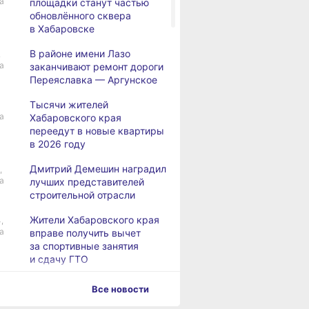
а
площадки станут частью
обновлённого сквера
в Хабаровске
В районе имени Лазо
,
а
заканчивают ремонт дороги
Переяславка — Аргунское
Тысячи жителей
а
Хабаровского края
переедут в новые квартиры
в 2026 году
Дмитрий Демешин наградил
,
а
лучших представителей
строительной отрасли
Жители Хабаровского края
,
а
вправе получить вычет
за спортивные занятия
и сдачу ГТО
В Хабаровске уровень
,
Все новости
а
Амура достиг 427