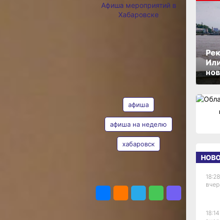
Афиша мероприятий в
Хабаровске
 из СССР»
х кукол
ОПУБЛИКОВАНО
Рек
28 февраля 2025 г., 15:00
Или
нов
ТЕГИ
 будет пронизана духом
асть концертов
афиша
иначе, Международному
в! О том, что ждет
афиша на неделю
 в материале
хабаровск
да можно найти
».
НОВ
ПОДЕЛИТЬСЯ
18:28
стория слуховых
вчер
18:14