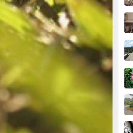
щью
у за
11:43
вчер
ожет быть
11:09
х
вчер
иществ,
тного
ных
10:33
вчер
 ведения
чного
10:10
авом
вчер
рта 2022
21 года
ть свои
09:52
рого был
вчер
ешение