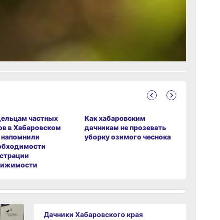
рустно
ельцам частных
Как хабаровским
Красота 
в в Хабаровском
дачникам не прозевать
угрозой:
 напомнили
уборку озимого чеснока
в хабаро
обходимости
страции
вижимости
Дачники Хабаровского края