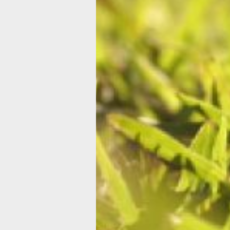
сдать в аренду, передать по наследс
Еще один плюс: дачный дом, если он
оформлен официально (то есть
зарегистрированы права на него и он
поставлен на кадастровый учет), мо
дальнейшем перевести в жилой, есл
возникнет такая потребность, и,
соответственно, получить там пропис
Как это сделать?
1. Подготовить пакет необходимых
документов:
• правоустанавливающие документы
(например, решение органа местной 
предоставлении участка, свидетельс
праве собственности или о праве
пожизненного наследуемого владени
постоянного или бессрочного пользов
технический план (который готовит
кадастровый инженер на основании
декларации или проектной документа
соответствующее заявление.
2. Подать документы в орган регистр
Сделать это граждане могут самост
любым удобным способом: через МФ