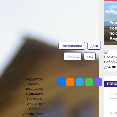
ОПУБЛИКОВАНО
чной
21 декабря 2020 г., 15:29
Рос
со
по 
АВТОР
ТЕГИ
вый закон
Аму
госпошлина
дача
вижимость
 марта
огород
сад
стия
19 года.
, что его
Светлана
вые и
Калинина
ПОДЕЛИТЬСЯ
ритории
Редактор
НОВ
газеты
дачников
о (ИЖС)
Дальнего
19:34
яйства
вчер
Востока
ных
"Солнышко".
ет.
Более
ют жилой
19:06
десяти лет...