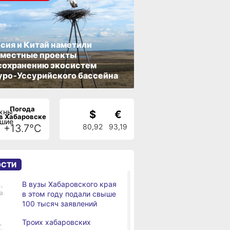
сия и Китай наметили
вместные проекты
сохранению экосистем
ро‑Уссурийского бассейна
Погода
$
€
в Хабаровске
+13.7°C
80,92
93,19
ОСТИ
В вузы Хабаровского края
,
а
в этом году подали свыше
100 тысяч заявлений
Троих хабаровских
,