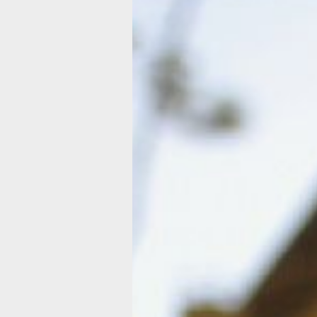
Как оформить
участок по да
амнистии
В прошлом году в России приняли но
о дачной амнистии. Это значит, что
возможность оформить дачную нед
по упрощенной схеме продлена до 1
2021 года. Предыдущая дачная амни
действовала с 2006 года до марта 20
Основное отличие нового закона в том
действие распространяется на садо
жилые дома, расположенные на тер
садоводств и огородничеств. Дома,
размещенные на участках под
индивидуальное жилое строительств
или ведение личного подсобного хоз
(ЛПХ) в черте городов, деревень и и
населенных пунктов, он не затрагива
Под новую дачную амнистию попада