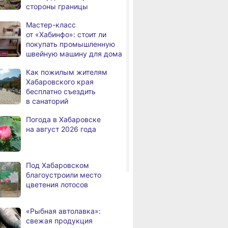
стороны границы
человек
Мастер-класс
В Хабаровске из горящей
,
от «Хабинфо»: стоит ли
а
квартиры на Чехова
покупать промышленную
эвакуировали 6 человек
швейную машину для дома
В трёх районах
,
Как пожилым жителям
а
Хабаровского края
Хабаровского края
установился высокий класс
бесплатно съездить
пожарной опасности
в санаторий
В угледобывающем районе
,
Погода в Хабаровске
а
Хабаровского края
на август 2026 года
модернизировали 4G
Правительство
,
а
Хабаровского края
Под Хабаровском
возрождает
благоустроили место
Дальневосточную студию
цветения лотосов
кинохроники
В команду крупного
,
«Рыбная автолавка»:
а
издательского дома
свежая продукция
требуется специалист