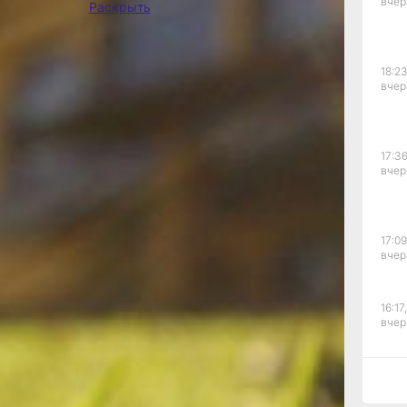
я
вчер
Раскрыть
ств и
18:23
вчер
 ИЖС;
ином
ости
ь дом,
17:36
вчер
до
С или
та 2021
17:09
ацию.
вчер
?
 объект
ему
16:17,
ый
вчер
у объекта
анного
Такую
15:44
родать,
вчер