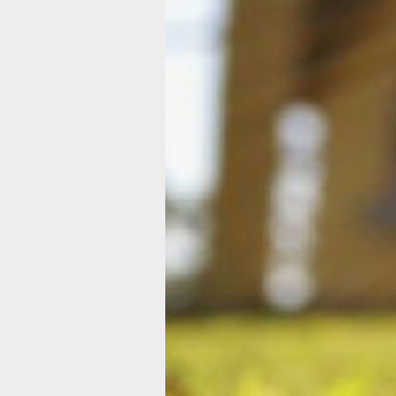
и дачный дом, гараж или капитальна
хозяйственная постройка, если:
• они не предназначены для ведения
коммерческой деятельности;
• размещены на территории садовод
огородничеств, а не на участках под
• сведений о правах на них нет в Ед
государственном реестре недвижим
(ЕГРН).
Кроме того, можно без суда оформит
если его строительство было начато 
августа 2018 года на землях под ИЖ
ЛПХ. Для этого нужно будет до 1 мар
года подать уведомление о начале
строительства в местную администр
Зачем регистрировать дачу
Регистрация права собственности на
недвижимости, согласно действующ
законодательству, носит заявительн
характер. Однако она дает владельц
гарантию соблюдения и защиты указ
права, а также позволяет свободно
распоряжаться таким имуществом. 
дачу можно застраховать, ее легче п