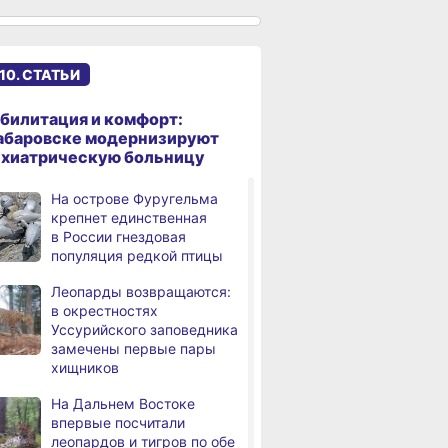
именами начали строить
в Хабаровском крае
Эпидобстановка
,
10. СТАТЬИ
а
в Хабаровском крае
стабильная
билитация и комфорт:
В Хабаровском крае
,
абаровске модернизируют
а
высокотехнологичную
ихиатрическую больницу
помощь получили более
12,5 тысячи человек
На острове Фуругельма
крепнет единственная
Уровень Амура
3,
в России гнездовая
а
у Хабаровска достиг 423
популяция редкой птицы
см, вода продолжает
подниматься
Леопарды возвращаются:
в окрестностях
В администрации
,
Уссурийского заповедника
а
Хабаровска обсудили
замечены первые пары
использование средств
хищников
туристического налога
на благоустройство
На Дальнем Востоке
впервые посчитали
За сутки в Хабаровском
,
леопардов и тигров по обе
а
крае в 4 ДТП пострадали 10