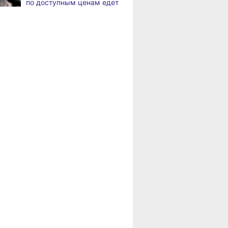
по доступным ценам едет
по документообороту
в районы Хабаровского
и сопровождению продаж
края
«Раскладушки» и «книжки»
,
Пенсионерам
а
стали чаще выбирать
Хабаровского края
пользователи
положена доплата
за иждивенцев
Магнитные бури,
,
а
радиационный фон и пробки
в Хабаровске 6 августа
Какой сегодня день:
,
а
Всемирный день борьбы
за запрещение ядерного
оружия