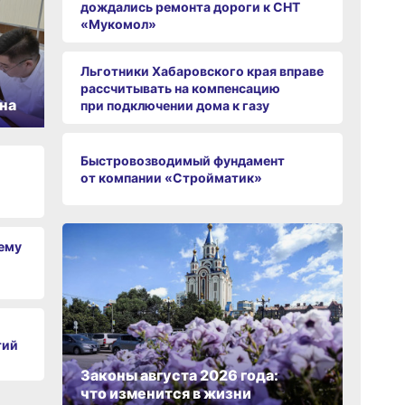
дождались ремонта дороги к СНТ
«Мукомол»
Льготники Хабаровского края вправе
рассчитывать на компенсацию
на
при подключении дома к газу
Быстровозводимый фундамент
от компании «Стройматик»
чему
тий
Законы августа 2026 года:
что изменится в жизни