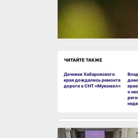
советов:
Одноклассники
,
ВКонтакте
и
Телеграм
Как вам материал?
Огонь!
Супер
Удивило
Г
Злость
Разочарование
ЧИТАЙТЕ ТАКЖЕ
Дачники Хабаровского
Влад
края дождались ремонта
домо
дороги к СНТ «Мукомол»
крае
о не
реги
нед