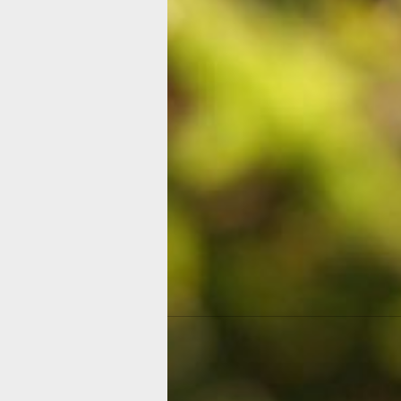
местной администрации о выделении
свидетельство о праве пожизненного
наследуемого владения и др.;
• пригласить кадастрового инженера
составления технического плана. Дл
ему может понадобиться проектная
документация на дом или деклараци
объекте недвижимости;
• подать заявление о регистрации пр
собственности и государственном
кадастровом учете с приложением т
правоустанавливающего документа 
земельный участок. Это можно сдела
МФЦ, с помощью электронных серви
почтовым отправлением;
• оплатить госпошлину за оформлени
объекта.
Главное фото: free
Праздник «Золотая тыква» в хабаро
дачном клубе «Сад и огород» -
читай
ссылке.
Еще больше