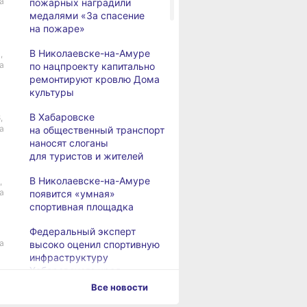
а
пожарных наградили
медалями «За спасение
на пожаре»
В Николаевске-на-Амуре
,
а
по нацпроекту капитально
ремонтируют кровлю Дома
культуры
В Хабаровске
,
а
на общественный транспорт
наносят слоганы
для туристов и жителей
В Николаевске-на-Амуре
,
а
появится «умная»
спортивная площадка
Федеральный эксперт
а
высоко оценил спортивную
инфраструктуру
Хабаровского края
Все новости
Дебаркадеры с памятными
,
а