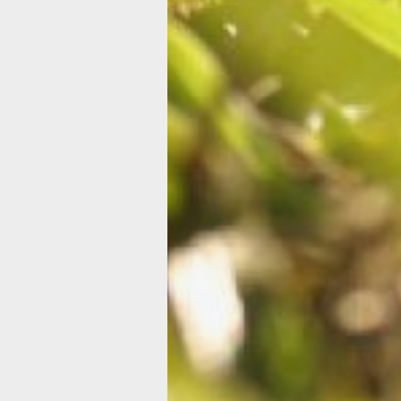
почтовым отправлением или с помо
электронных сервисов.
3. Оплатить государственную пошлин
регистрацию прав.
Это все?
Нет. Закон, принятый в 2019 году, м
полезен участникам некоммерчески
садовых, огородных и дачных товар
образованных до 2019 года.
Дачная амнистия продлила срок льго
бесплатного предоставления земель
участков, находящихся в публичной
собственности и выделенных
некоммерческим товариществам для
садоводства, огородничества или да
хозяйства. Воспользоваться этим пр
участники товариществ смогут до ма
года.
Что нужно сделать до 1 марта 20
Если хотите оформить в собственнос
шесть соток и домик:
• найти документ, на основании кото
выделен участок. Это может быть р