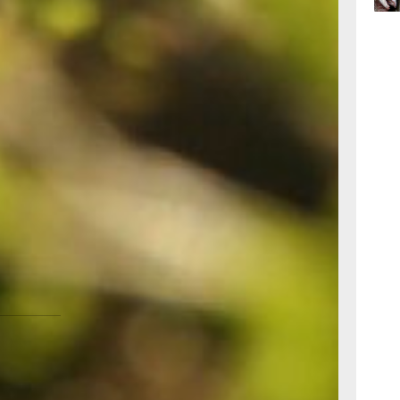
 земли,
 для
09:47
я работы
вчер
я об
09:31
ава
вчер
ехплана и
на
08:05
ть в
вчер
сов или
е
images.com
вском
те по