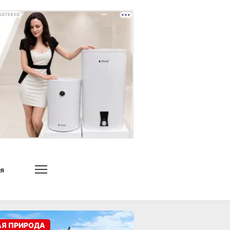
4073930
я
АЯ ПРИРОДА