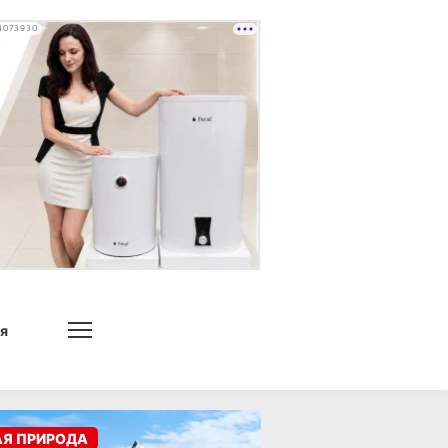
4073930
я
АЯ ПРИРОДА