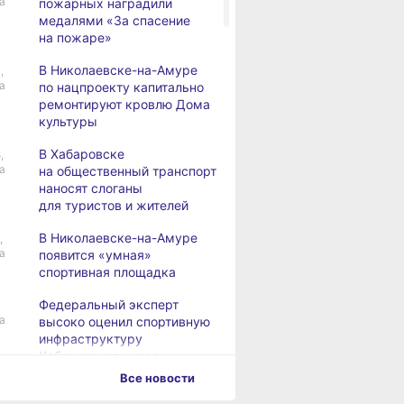
а
пожарных наградили
медалями «За спасение
на пожаре»
В Николаевске-на-Амуре
,
а
по нацпроекту капитально
ремонтируют кровлю Дома
культуры
В Хабаровске
,
а
на общественный транспорт
наносят слоганы
для туристов и жителей
В Николаевске-на-Амуре
,
а
появится «умная»
спортивная площадка
Федеральный эксперт
а
высоко оценил спортивную
инфраструктуру
Хабаровского края
Все новости
Дебаркадеры с памятными
,
а