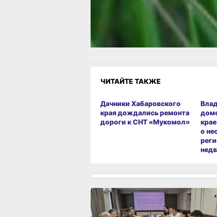
Как вам материал?
Огонь!
Супер
Удивило
Г
Злость
Разочарование
ЧИТАЙТЕ ТАКЖЕ
Дачники Хабаровского
Влад
края дождались ремонта
домо
дороги к СНТ «Мукомол»
крае
о не
реги
нед