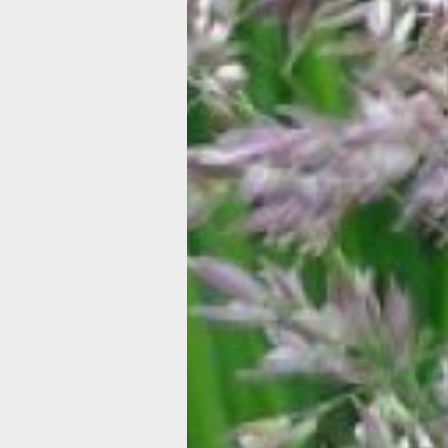
соцветиями, которые с течением вр
приобретают бордовый оттенок. Пен
восточный радует взгляд компактны
формами. Пеннисетум щетинистый и
необычные изогнутые стебли, образ
форму фонтана.
Великолепия садовому участку мож
придать пеннисетум сизый, сорт был
представлен лишь в 2005 году. Этот 
пеннисетумов отличается стеблями, 
и колосьями фиолетового цвета, иног
черным отливом.
Выращивается пеннисетум сизый в 
регионах России, Сибири и на Урале 
через рассаду. Остальные сорта рас
морозоустойчивы, однако требуют у
зимний период.
Вейник
Декоративное злаковое растение,
достигающее высоты до 1,5 м. Состои
тонких стеблей, изогнутых линейных 
полусферических дернин и пушистых
серебристо-розового цвета.
Вейник морозоустойчив, теневыносл