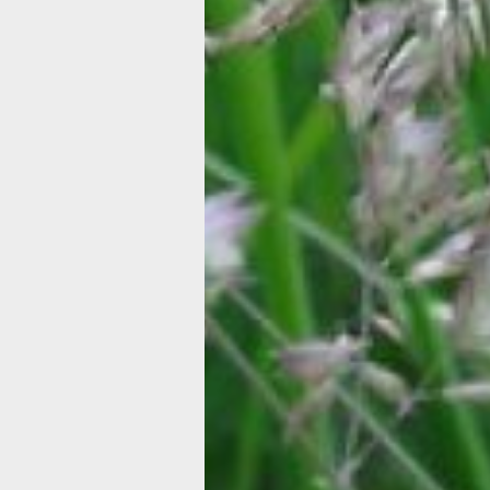
неприхотлив к почвенному составу. 
смотрится в цветниках и одиночных 
Перловник сибирский (или выс
Декоративная трава, обладающая
прямостоячими стеблями, листьями 
зеленого цвета и соцветиями-метел
пурпурного цвета в виде кисточки. 
не привередлив к почвам, хотя отдае
предпочтение плодородным и влаж
почвам с хорошей водопроницаемос
Луговик дернистый (или щуч
Декоративный злак, который состоит
большого количества прикорневых л
напоминающих пучок разлохмаченны
Растения достигает 1-1,5 м в высоту,
преимущественно в летний период, 
могут быть золотистого или бронзово
Луговик морозоустойчив, теневыносл
предпочитает слабокислые или нейт
почвы.
Главное фото: free
Еще больше
советов:
Одноклассники
,
ВКонтакте
и
Телеграм