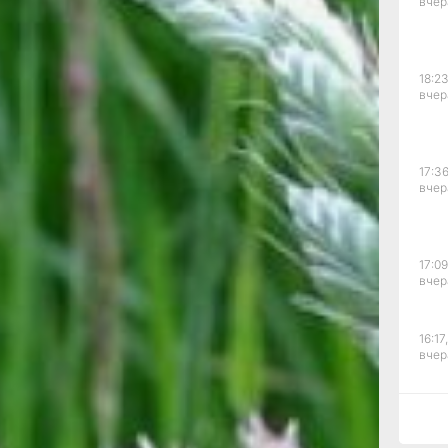
вчер
и,
ем и
стках в
пийских
18:23
нных
вчер
ивные
и
цветов.
17:36
вчер
зводители
го рода
ляются
, ковыль
17:09
вчер
ами и
чества.
16:17,
е,
вчер
йными
еристых
или
15:44
ее
вчер