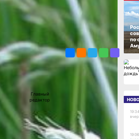
е
ОПУБЛИКОВАНО
в
23 мая 2014 г., 23:20
Рос
со
по 
АВТОР
ПОДЕЛИТЬСЯ
Аму
езона
инку в
свою
ов. Они
Владимир
сферу на
Мишин
особых
ий ветер
Главный
НОВ
редактор
ными
ами.
19:34
вчер
ы
ехника,
бенности
19:06