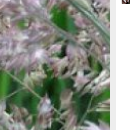
емени
нисетум
ми
меет
09:47
ующие
вчер
ет
 впервые
09:31
вид
вчер
листьями
да с
08:05
северных
вчер
только
тения
крытия на
т из
листьев,
 метелок
ив и