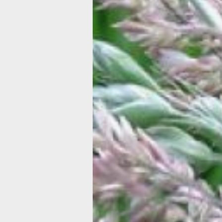
гравийных садов, миксбордеров и пр
Кортадерия (или пампасная тр
Декоративное растение, достигающе
3 м. Растение имеет изгибающиеся и
прямые стебли, на которых по мере 
образуются длинные и пушистые кол
соцветий. Кортадерию высаживают в
миксбордеры, на открытые простран
позади низкорослых растений и трав
Пеннисетум
Декоративный злак, часто его назыв
фонтанной травой или перистощетинн
Пеннисетум представляет собой рас
высотой до 1,5 м, с продолговатыми
пушистыми колосками, напоминающ
ершики. Растет злак достаточно быст
отлично вписывается в цветники.
В России большой популярностью по
пеннисетум китайский или хвостовид
имеет привлекательный окрас соцве
Актуален среди садоводов пеннисет
мохнатый, отличающийся светлыми