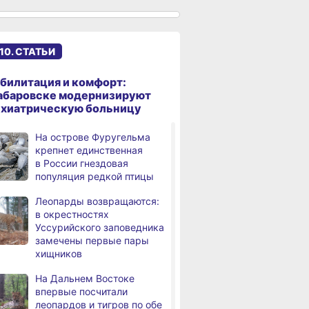
именами начали строить
в Хабаровском крае
Эпидобстановка
,
10. СТАТЬИ
а
в Хабаровском крае
стабильная
билитация и комфорт:
В Хабаровском крае
,
абаровске модернизируют
а
высокотехнологичную
ихиатрическую больницу
помощь получили более
12,5 тысячи человек
На острове Фуругельма
крепнет единственная
Уровень Амура
3,
в России гнездовая
а
у Хабаровска достиг 423
популяция редкой птицы
см, вода продолжает
подниматься
Леопарды возвращаются:
в окрестностях
В администрации
,
Уссурийского заповедника
а
Хабаровска обсудили
замечены первые пары
использование средств
хищников
туристического налога
на благоустройство
На Дальнем Востоке
впервые посчитали
За сутки в Хабаровском
,
леопардов и тигров по обе
а
крае в 4 ДТП пострадали 10