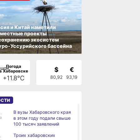
сия и Китай наметили
вместные проекты
сохранению экосистем
ро‑Уссурийского бассейна
Погода
$
€
в Хабаровске
+11.8°C
80,92
93,19
ОСТИ
В вузы Хабаровского края
,
а
в этом году подали свыше
100 тысяч заявлений
Троих хабаровских
,