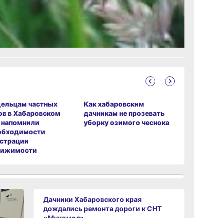
рустно
ельцам частных
Как хабаровским
Красота 
в в Хабаровском
дачникам не прозевать
угрозой:
 напомнили
уборку озимого чеснока
в хабаро
обходимости
страции
вижимости
Дачники Хабаровского края
дождались ремонта дороги к СНТ
«Мукомол»