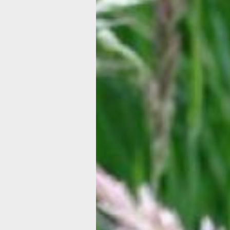
каждого сорта.
Выращиваемые в садах травы и злак
придают пространству фактуру, объ
фокус. Они хорошо смотрятся на уча
деревенском стиле, в рокариях, аль
горках, у искусственных и естестве
водоемов и в гравийных садах.
Свежесрезанные или сухие декорат
травы придают очарования букетам 
композициям, изготовленным из сухо
В настоящее время российские прои
предлагают огромный выбор подобно
растений. Наиболее популярными яв
мискантус, кортадерия, канареечник
и овсяница. Эти растения эффектны,
выразительны, они ценятся садовод
дизайнерами за их архитектурные ка
Микантус
Довольно высокое злаковое растени
характеризующееся длинными лине
листьями и поникшими метелками п
колосков серебристого, золотистого 
розоватого оттенков.
Среди российских садоводов наибол