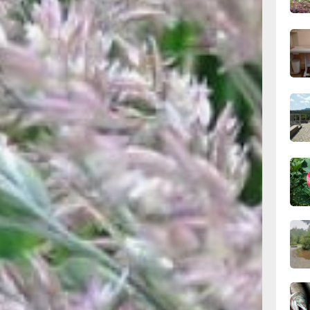
.
ава)
11:43
е высоты
вчер
ли
роста
осья
11:09
вчер
ства и
.
ают
10:33
ик.
вчер
тение
ими
10:10
вчер
ро,
льзуется
ный, сорт
тий.
09:52
ум
вчер