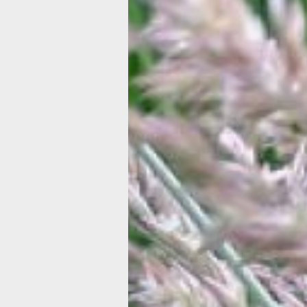
распространен мискантус китайский,
его называют камышом, а также мис
сахаро-цветковый и мискантус крас
Большая часть сортов этого растения
листьях продольную полосу или кра
кремового цвета. При правильном у
мискантусы вырастают до 2-2,5 м.
Особенно требовательно растение к
солнечному свету и хорошей
водопроницаемости почвы, к влаге о
положительно, заморозки переносит 
Ковыль
Это многолетняя декоративная трава
садоводы используют ковыль в диза
решениях в своих садах и цветниках.
Растение обладает густыми подушка
с изогнутыми или прямыми стеблями
соцветиями-метелками в виде кисти.
широко используется ковыль волосо
ковыль вейниковый.
В целом, растение холодостойкое и
непритязательное, однако требующе
освещенности и структурного грунта
Ковыль используют при создании рок