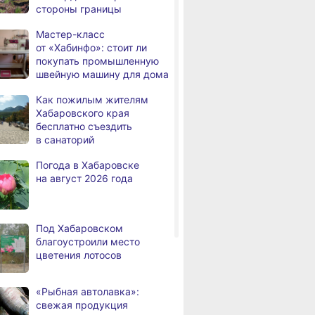
стороны границы
человек
Мастер-класс
В Хабаровске из горящей
,
от «Хабинфо»: стоит ли
а
квартиры на Чехова
покупать промышленную
эвакуировали 6 человек
швейную машину для дома
В трёх районах
,
Как пожилым жителям
а
Хабаровского края
Хабаровского края
установился высокий класс
бесплатно съездить
пожарной опасности
в санаторий
В угледобывающем районе
,
Погода в Хабаровске
а
Хабаровского края
на август 2026 года
модернизировали 4G
Правительство
,
а
Хабаровского края
Под Хабаровском
возрождает
благоустроили место
Дальневосточную студию
цветения лотосов
кинохроники
В команду крупного
,
«Рыбная автолавка»:
а
издательского дома
свежая продукция
требуется специалист