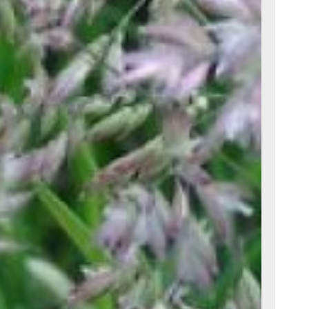
Отлично
посадках.
окий)
ярко-
ками
Перловник
т
ным
тью.
ка)
 из
истьев,
х волос.
 цветет
метелки
го цвета.
ив,
ральные
images.com