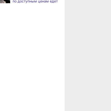
по доступным ценам едет
по документообороту
в районы Хабаровского
и сопровождению продаж
края
«Раскладушки» и «книжки»
,
Пенсионерам
а
стали чаще выбирать
Хабаровского края
пользователи
положена доплата
за иждивенцев
Магнитные бури,
,
а
радиационный фон и пробки
в Хабаровске 6 августа
Какой сегодня день:
,
а
Всемирный день борьбы
за запрещение ядерного
оружия