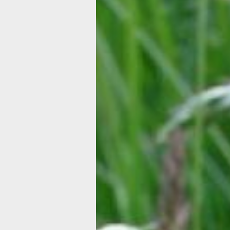
Декоративны
травы и злаки 
ландшафтном
дизайне
Во время садово-огороднического с
декоративные растения вносят изюм
общую композицию сада, сохраняя 
красоту вплоть до сильных заморозк
способны создать уют и особую атмо
дачном участке, неприхотливы, без 
проблем выдерживают пронизывающ
и суровую непогоду.
Травы отлично сочетаются с цветоч
культурами, кустарниками и хвойник
Главным преимуществом этой групп
растений считается несложная агрот
важно знать лишь биологические осо