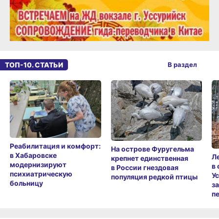
ТОП-10. СТАТЬИ
В раздел
Реабилитация и комфорт:
На острове Фуругельма
в Хабаровске
Л
крепнет единственная
модернизируют
в
в России гнездовая
психиатрическую
У
популяция редкой птицы
больницу
з
п