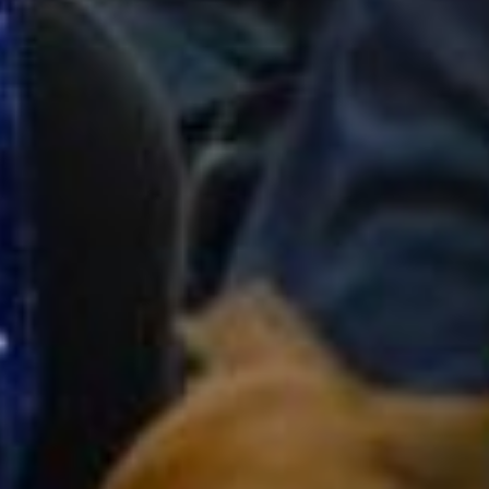
-
Десять
лет
назад
я
приехала
в
Хабаровск
из
Новосибирска
.
Сразу
купила
дачу
,
и
с
тех
пор
занимаюсь
садом
и
огородом
.
Сначала
было
много
неудач
,
но
я
приспособилась
,
и
с
каждым
годом
получаю
хороший
урожай
.
А
теперь
я
буду
еще
больше
стараться
,
чтобы
выйти
на
первое
место
в
вашем
конкурсе
!
Спасибо
за
теплый
прием
,
море
положительных
эмоций
и
живое
общение
!
Среди
наших
читателей
-
садоводов