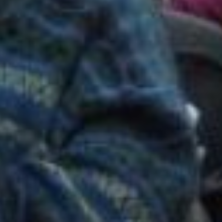
–
Второй
год
участвую
в
конкурсе
и
побеждаю
.
Когда
мы
переехали
на
Дальний
Восток
,
появился
у