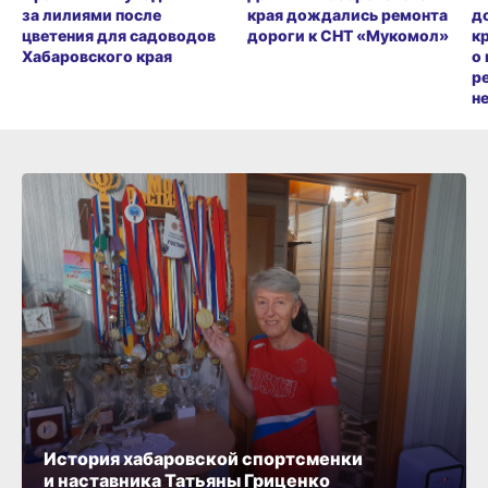
за лилиями после
края дождались ремонта
д
цветения для садоводов
дороги к СНТ «Мукомол»
к
Хабаровского края
о
р
н
История хабаровской спортсменки
и наставника Татьяны Гриценко