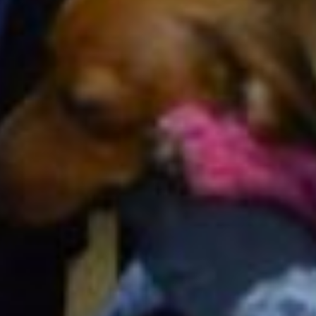
есть
немало
талантов
.
Вера
Васильевна
Шопина
-
частушечница
,
член
дачного
клуба
«
Солнышко
»
получила
поощрительный
приз
,
и
развеселила
собравшихся
задорными
частушками
и
душевными
песнями
.
А
песню
«
Над
Амуром
белым
парусом
»
дружно
подпевали
все
.
Исполнительница задорных
частушек Вера Шопина
В
этом
году
мы
вновь
объявим