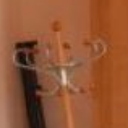
-
Огромное
спасибо
.
Приз
прекрасный
!
Такой
грядки
у
меня
еще
нет
.
Весной
установим
ее
на
переднем
плане
,
посажу
в
нее
,
скорее
всего
,
цветы
.
Уже
накупила
семян
на
шесть
тысяч
рублей
!
Приглашаю
летом
к
нам
на
дачу
-
посмотрите
.
Вот
уже
33
года
мы
занимаемся
дачей
в
Рощино
.