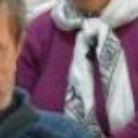
подвязки
.
Призы
любезно
предоставили
хабаровские
садово
-
огородные
магазины
«
Дачный
мир
» (
ООО
"
Посейдон
"), «
Дачное
счастье
»
(
ИП
Селихов
), «
Теплицы
» (
ИП
Вязникова
), «
Сад
ДВ
» (
ИП
Шестакова
), «
Семена
» (
ООО
"
Консалдинг
-
ДВ
")
.
Большое
спасибо
нашим
партнерам
!
После
вручения
призов
участники
конкурса
не
спешили
расходиться
.
Одни
хотели
лично
пообщаться
с
нами
,
другие
делились
друг
с
другом
накопленным
опытом
и
рецептами
.
-
Я
ваш
читатель
с
самого
первого
выпуска
газеты
, -
сказала
Валентина
Высочина
.