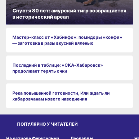
Спустя 80 лет: амурский тигр возвращается
в исторический ареал
Мастер-класс от «Хабинфо»: помидоры «конфи»
— заготовка в разы вкусней вяленых
Последний в таблице: «СКА‑Хабаровск»
продолжает терять очки
Река повышенной готовности, Или ждать ли
хабаровчанам нового наводнения
ПОПУЛЯРНО У ЧИТАТЕЛЕЙ
СРЕДА ОБИТАНИЯ
СРЕДА ОБИТАНИЯ
СР
На острове Фуругельма
Леопарды
Н