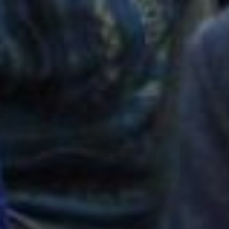
меня
огород
,
а
ничего
делать
я
не
умела
.
Интересовалась
у
соседей
,
но
они
довольствовались
тем
,
что
имели
.
А
мне
этого
было
мало
.
И
благодаря
«
Солнышку
»
я
вышла
на
тот
уровень
,
который
меня
устраивает
.
Когда
открываю
газету
-
душа
радуется
.
Свои
растения
я
выращиваю
под
музыку
.
Оказывается
,
они
обожают
музыку
,
поэтому
у
меня
с
утра
до
вечера
звучит
классическая
музыка
.
Галина
Николаевна
Аникеева
,
член
дачного
клуба
«
Зеленый
мир
»: