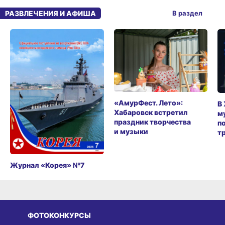
РАЗВЛЕЧЕНИЯ И АФИША
В раздел
«АмурФест. Лето»:
В
Хабаровск встретил
м
праздник творчества
п
и музыки
т
Журнал «Корея» №7
ФОТОКОНКУРСЫ