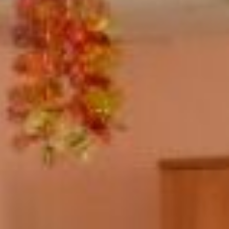
урожай»: вручение
призов
Призы
победителям
вручал
генеральный
директор
ИД
«
Гранд
Экспресс
»
Станислав
Алексеевич
Глухов
:
-
Мы
рады
,
что
дачники
приняли
активное
участие
в
нашем
фотоконкурсе
.
Очень
приятно
,
что
вы
создаете
у
себя
на
участках
такую
красоту
,
это
говорит
о
том
,
что
вы
люди
неравнодушные
,
трудолюбивые
.
Если
бы
все
были
такие
,
то
наш
город
превратился
бы
в
чудесный
сад
, -
сказал
он
.
Замечательные
призы
–
оцинкованная
грядка
,
секатор
-
сучкорез
,
душ
-
топтун
достались
лидерам
конкурса
,
среди
них
Наталья
Макарова
из
Хабаровска
: