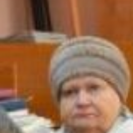
Выращиваю
все
:
и
цветы
,
и
овощи
,
есть
и
плодовые
деревья
!
Четыре
года
назад
вышла
на
пенсию
и
теперь
с
удовольствием
уезжаю
на
дачу
на
весь
летний
сезон
.
Я
просто
наслаждаюсь
жизнью
там
.
Участники
,
занявшие
вторые
и
третьи
места
,
получили
забавные
садовые
фигуры
,
набор
«
Чистая
теплица
»,
дачную
метеостанцию
,
мини
-
кулитиватор
,
индикатор
кислотности
почвы
.
А
многие
участники
фотоконкурса
,
которые
не
стали
победителями
,
но
прислали
наиболее
удачные
снимки
,
были
отмечены
поощрительными
призами
,
в
составе
которых
:
большой
набор
семян
,
био
-
удобрения
,
стимуляторы
роста
,
а
также
садовые
приспособления
-
подставки
-
держатели
для
клубники
,
пластиковые
заборчики
,