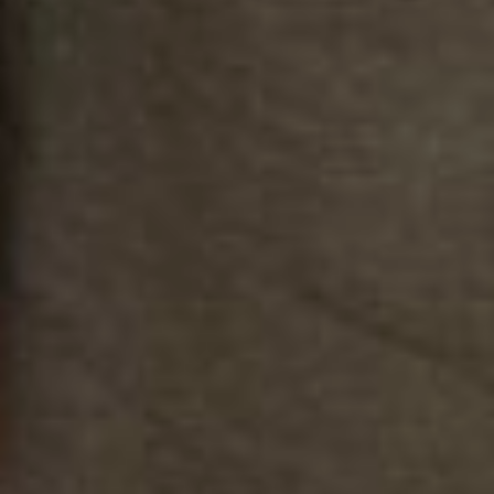
Она получила очень вкусное и
красивое пирожное совершенно
бесплатно. А также автоматически
стала участником в розыгрыше
телевизора.
Мы благодарим наших спонсоров
за сотрудничество,
предоставленные призы, и
надеемся, что они и дальше будут
поддерживать все начинания
редакции, и останутся нашими
верными друзьями. Чаепитие
прошло в доброй дружеской
атмосфере, можно сказать, по-
семейному. Знакомились,
делились впечатлениями. Спасибо
всем за поздравления! »Лучшие
кадры с празднования 20-летнего
юбилея «Солнышко» в нашем
фоторепортаже.
Фото Ольги Цыкаревой
Читайте дачные советы в нашем
разделе
«Сад и огород»
и в
социальной сети
Одноклассникаи
.