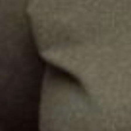
Запустили «Библиотечку», которая
оказалась очень востребованной.
И вот уже два года у «Солнышка»
есть своя телеверсия на канале
ТелеПалитра
«Дачный сезон»
.
20-летие мы отмечали вместе с
издательским домом, партнёрами
и читателями. На свой день
рождения мы устроили праздник с
призами за участие в юбилейных
конкурсах, и, конечно же, в уже
ставшем традиционным конкурсе
«Дачный сезон». В конкурсах мог
участвовать любой желающий.
Надо было прислать
запоминающееся фото и
сопроводить его оригинальной
подписью. Конкурс длился с июля и
завершился первого декабря. А
уже 14 декабря редакция
наградила победителей. Все
победители получили памятные
дипломы и полезные призы от