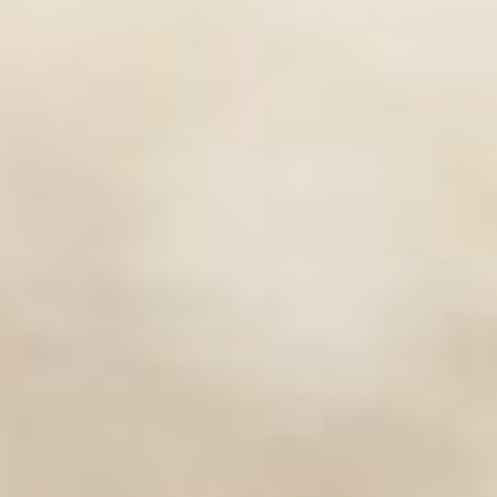
экспериментатора Владимира
Кочковского.
газета солнышко
Газета Солнышко и
её двадцатилетие
Первый номер газеты