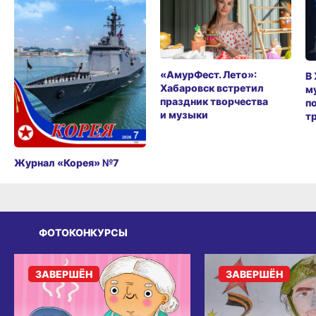
«АмурФест. Лето»:
В
Хабаровск встретил
м
праздник творчества
п
и музыки
т
Журнал «Корея» №7
ФОТОКОНКУРСЫ
ЗАВЕРШЁН
ЗАВЕРШЁН