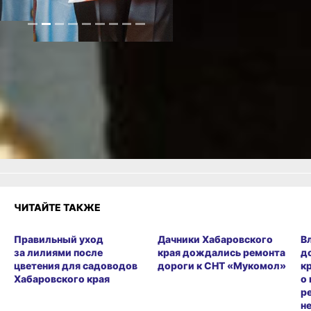
Еще больше
советов:
Одноклассники
,
ВКонтакте
и
Телеграм
Как вам материал?
Огонь!
Супер
Удивило
Грустно
Злость
Разочарование
ЧИТАЙТЕ ТАКЖЕ
Правильный уход
Дачники Хабаровского
В
за лилиями после
края дождались ремонта
д
цветения для садоводов
дороги к СНТ «Мукомол»
к
Хабаровского края
о
р
н