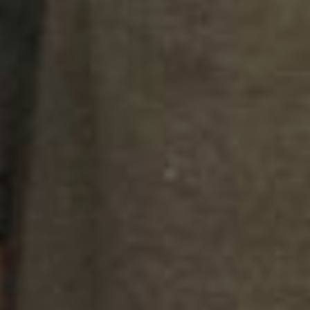
семена, удобрения и препараты
для дачных культур. •Магазин
«Сад Огород» – садовые
принадлежности.
Александр Шуваев, победитель в
конкурсе «Пожелтевшие
страницы» (конкурс среди
читателей, которые предоставят
самый старый номер газеты в их