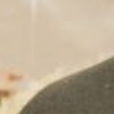
Евгения Киселёва о перспективных
сортах овощных культур,
выведенных для Дальнего Востока.
Завершался нмер «Записками,
найденными в норе суслика».
Первый выпуск был на 40
страницах! Это была первая газета,
вышедшая в свет в Хабаровске на
садово-огородную тематику. И
выходила она один раз в месяц,
как и многие другие, в чёрно-
белом варианте, на 16 страницах.
Именно Лозиков стал автором
названия газеты «Солнышко», по
его мнению, ласковое и тёплое. В
пилотном номере принимал
участие и сам генеральный
директор издательского дома
«Гранд Экспресс», в состав
которого и входит «Солнышко». По
словам Станислава Глухова, уже
тогда стало понятно, что газета
востребована у людей.