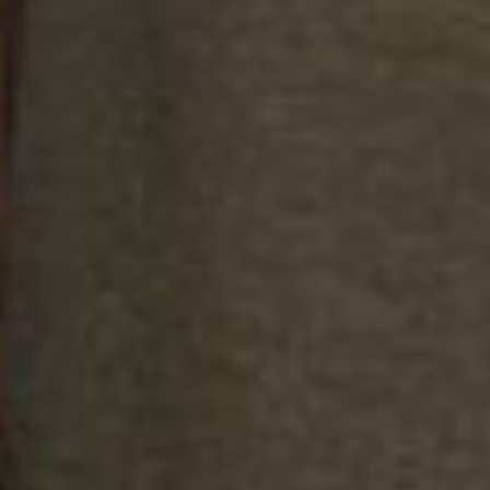
коллекции)
Без подарков не ушёл ни один
участник конкурсов. Им достались
пакеты с печатной продукцией от
издательского дома «Гранд
Экспресс» и семенами овощей и
цветов, наборами удобрений от
спонсоров.
Приятно, что число участников с
каждым годом увеличивается.
Значит, он интересен садоводам и
дачникам. А завершился наш
праздник чаепитием: на трёх
больших столах красовались
фирменные торты от компании
«Новоторг»-«Аврора», «Диана»,
«Зимняя вишня», «Золотой
ключик», «Престиж»,
«Смородиновый пай». Кстати, в
одном из тортов был спрятан
сюрприз – капсула с купоном и
информацией о подарке. Капсула
досталась Валентине Высочиной.