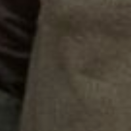
наших партнеров-спонсоров.
•Магазин «Теплицы Воля» (ИП
Вязникова М.В.), генеральный
спонсор, обеспечил нам гранд-
приз парник «Лотос».
•Чудопалов С.В. – подарочные
сертификаты на комплекты
саженцев.
•Игумнов Л.В. (агрофирма «Нива»)
– подарочные сертификаты.
•Магазин «Дачное счастье» (ИП
Селихов В.Н) – современные
инструменты для ухода за садом и
на приусадебном участке,
итальянский опрыскиватель.
•Сеть магазинов
«Дальневосточные семена» –
семена популярных продуктивных
сортов, препараты защиты,
удобрения и биостимуляторы для
развития растений, а также
инструменты для сада из
нержавеющей стали.
•Магазин «Чудесный сад» –