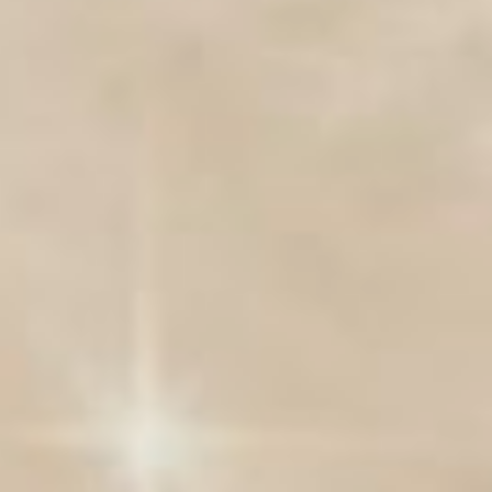
«Грозди ягод из его сада не всегда
так прекрасны, как идущие к нам
из-за рубежа, но его виноград
вкуснее, запашистее, а главное –
это наш виноград, выращенный на
суровой дальневосточной земле.
Не перестаёт удивлять нас своей
энергией садовод Владимир
Кочковский. Оказавшись без
работы, экспериментирует в своём
саду Валерий Никитенко, не
нравится ему короткий век наших
яблонь, ищет, как продлить его. А
сколько их разбросано по нашей
дальневосточной земле, этих
селекционеров-подпольщиков,
достигших пусть в пределах своего
сада, но таких результатов,
которые не снились даже
опытнейшим садоводам».
В первом номере также
сообщалось о «пионерах»
садоводства Приамурья, раздел из
энциклопедии академика РАСН