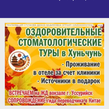
РЕКЛАМА • ИП СТУЧКОВА ДИАНА ВАДИМОВНА ОГРНИП 325253600107053