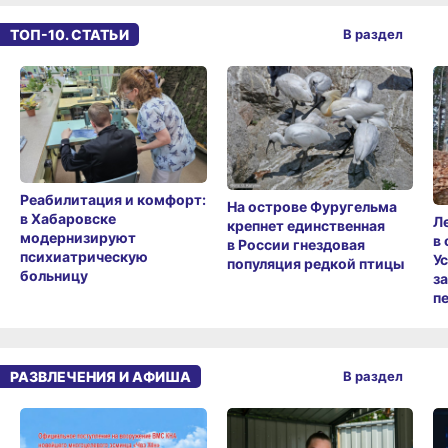
ТОП-10. СТАТЬИ
В раздел
Реабилитация и комфорт:
На острове Фуругельма
в Хабаровске
Л
крепнет единственная
модернизируют
в
в России гнездовая
психиатрическую
У
популяция редкой птицы
больницу
з
п
РАЗВЛЕЧЕНИЯ И АФИША
В раздел