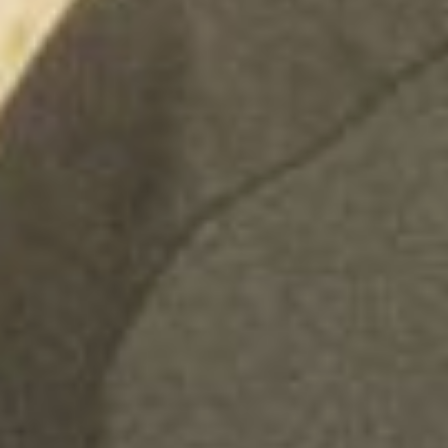
Около 500 номеров газеты
«Солнышко» вышло с момента её
появления.
Дачный клуб «Юнона»,
руководитель Валентина Козлова
(вторая слева)
В разное время в «Солнышке»
были напечатаны тексты многих
известных в крае агрономов,
садоводов и просто дачников. Со
временем газета сменила объёмы,
краски, сделала «пластическую
операцию» обложке – и в добрый
путь! Сегодня газета выходит два
раза в месяц – 1 и 15 числа.