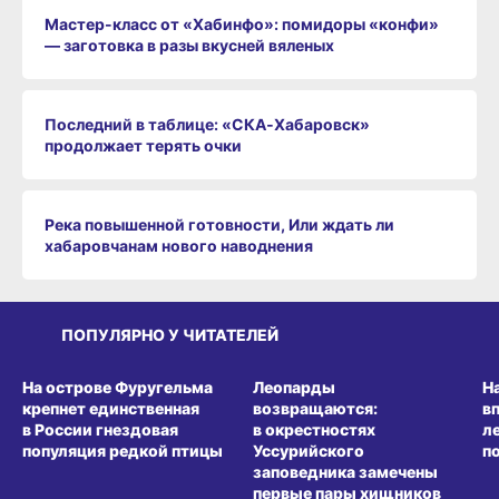
Мастер-класс от «Хабинфо»: помидоры «конфи»
— заготовка в разы вкусней вяленых
Последний в таблице: «СКА‑Хабаровск»
продолжает терять очки
Река повышенной готовности, Или ждать ли
хабаровчанам нового наводнения
ПОПУЛЯРНО У ЧИТАТЕЛЕЙ
СРЕДА ОБИТАНИЯ
СРЕДА ОБИТАНИЯ
СР
На острове Фуругельма
Леопарды
Н
крепнет единственная
возвращаются:
в
в России гнездовая
в окрестностях
л
популяция редкой птицы
Уссурийского
п
заповедника замечены
первые пары хищников