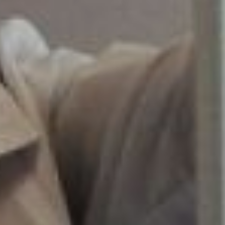
приводит к значительному
ухудшению качества жизни
и даже летальному исходу.
Для профилактики гепатита
B и C специалисты дают
несколько рекомендаций.
Если вы собрались сделать
пирсинг, тату, маникюр,
какое-то
косметологическое
вмешательство, обращайте
внимание на стерильность
и обработку инструментов,
помещения, работу
специалистов и лицензию.
Существует и другой
эффективный способ –
вакцинация от гепатита B.