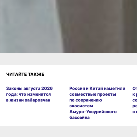
Одноклассники,
Телеграм
или
Яндекс.Дзен
и
МАКС
Как вам материал?
Огонь!
Супер
Удивило
Грустно
Злость
Разочарование
ЧИТАЙТЕ ТАКЖЕ
Законы августа 2026
Россия и Китай наметили
О
года: что изменится
совместные проекты
к
в жизни хабаровчан
по сохранению
с
экосистем
р
Амуро‑Уссурийского
с
бассейна