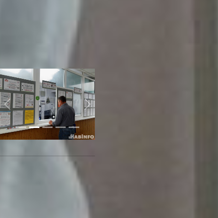
Мисак.
По мнению врачей, лучшим
методом предотвращения и
диагностики появления
этого заболевание является
прохождение специального
тестирования раз в год.
Previous
Next
Фото автора
Социальные кураторы
будут помогать пациентам
в больницах края -
читайте
по ссылке
Читайте нас в соцсетях:
ВКонтакте
,