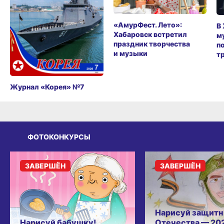
«АмурФест. Лето»:
В
Хабаровск встретил
м
праздник творчества
п
и музыки
т
Журнал «Корея» №7
ФОТОКОНКУРСЫ
ЗАВЕРШЁН
ЗАВЕРШЁН
Нарисуй защитн
Нарисуй бабушку!
Отечества — 20