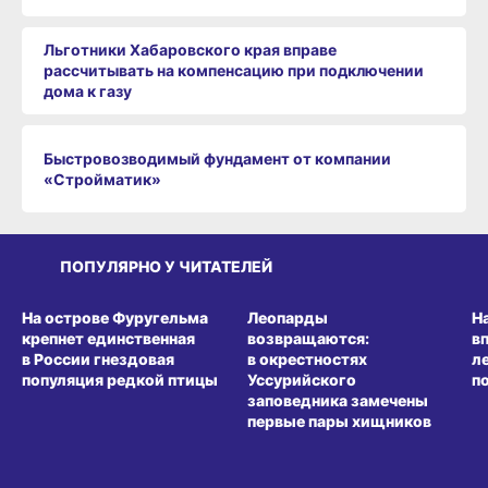
Льготники Хабаровского края вправе
рассчитывать на компенсацию при подключении
дома к газу
Быстровозводимый фундамент от компании
«Стройматик»
ПОПУЛЯРНО У ЧИТАТЕЛЕЙ
СРЕДА ОБИТАНИЯ
СРЕДА ОБИТАНИЯ
СР
На острове Фуругельма
Леопарды
Н
крепнет единственная
возвращаются:
в
в России гнездовая
в окрестностях
л
популяция редкой птицы
Уссурийского
п
заповедника замечены
первые пары хищников