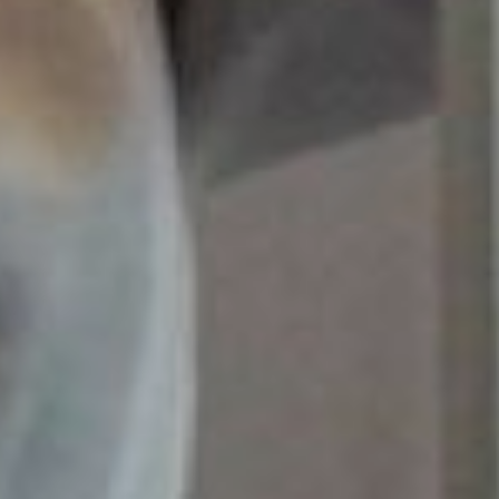
- Очень хорошо, что есть
такая возможность, как
сделать прививку от
гепатита B. Детям её
обязательно ставят при
рождении, а во взрослом
возрасте, можно уточнить
информацию о прививке у
терапевта. По
национальному проекту
каждый гражданин в
возрасте до 55 лет может
привиться по месту
жительства абсолютно
бесплатно против
вирусного гепатита B, -
говорит заведующая
отделом профилактики
Хабаровского центра по
профилактике и борьбе со
СПИД и инфекционными
заболеваниями Ольга