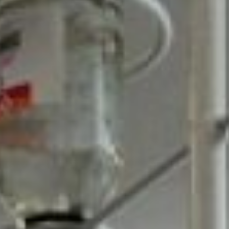
хронические гепатиты. Если
это острая инфекционная
патология с температурой,
яркой клиникой и
симптоматикой, человек
сразу же попадает в
стационар. При
хронической инфекции
человек даже и не
подозревает, что болен ей,
до того момента, когда не
придётся сдавать анализ
крови на антитела по
гепатитам В и С, -
объясняет врач-
инфекционист
Хабаровского центра по
профилактике и борьбе со
СПИД и инфекционными
заболеваниями Анна
Иволгина.
Самих видов гепатитов
много, отличаются они лишь