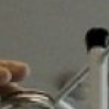
Анна Иволгина, врач-
инфекционист
Хабаровского центра по
профилактике и борьбе со
СПИД и инфекционными
заболеваниями
- За полгода было
выявлено 280 новых
случаев заражения
вирусом гепатита В и C. Это
больше, чем в прошлом
году. Рост связан с
увеличением количества
исследования на маркеры
вирусных гепатитов.
Бывают острые и