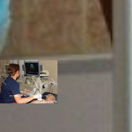
убивают вирус. Для людей,
знающих о своем диагнозе
важно наблюдался хотя раз
в год у врача, чтобы сдать
биохимию, общий анализ
крови, электрографию, узи.
Все это помогает не
пропустить
прогрессирование
заболевания.
лечение
гепатита хабаровск
Previous
Next
По словам Анны Иволгиной,
самые серьёзные
осложнения у пациентов
бывают в виде рака печени
и её цирроза. Что и