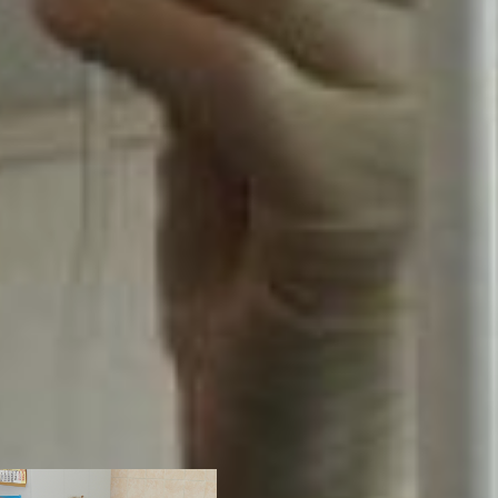
радости, что гепатит
отступил. Самочувствие у
меня отличное, мне
предоставляют лечение –
ставят капельницы и
уколы. Причем все это
бесплатно. Все друзья и
родственники знают о моем
заболевание,
поддерживают и помогают
как могут. С этой болезнью
можно жить, но надо
контролировать. Из-за
специальной диеты
пришлось отказаться от
жареного, жирного и
острого. Также принимаю
таблетки для поддержания
состояния печени и
противовирусные
препараты, - продолжает
Светлана.