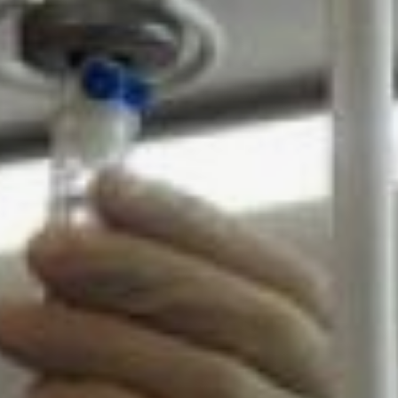
путем заражения. Гепатиты
B и C передаются через
кровь и другие
биологические жидкости, а
штаммы гепатита А и Е
связаны с кишечными
инфекциями.
«От гепатита никто не
застрахован», - начинает
свою историю
хабаровчанка Светлана. На
диспансерном учете в
Центре по профилактике и
борьбе со СПИДом и
инфекционными
заболеваниями по
хроническому гепатиту B
она стоит уже целых семь
лет.
- Сначала было страшно
узнать такое. Потом, когда
началась положительная
динамика, сами понимаете,
появляться эмоции