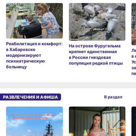
Реабилитация и комфорт:
На острове Фуругельма
в Хабаровске
Л
крепнет единственная
модернизируют
в
в России гнездовая
психиатрическую
У
популяция редкой птицы
больницу
з
п
РАЗВЛЕЧЕНИЯ И АФИША
В раздел