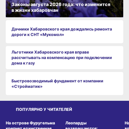
Законы августа 2026 года: что изменится
в жизни хабаровчан
Дачники Хабаровского края дождались ремонта
дороги к СНТ «Мукомол»
Льготники Хабаровского края вправе
рассчитывать на компенсацию при подключении
дома к газу
Быстровозводимый фундамент от компании
«Стройматик»
ПОПУЛЯРНО У ЧИТАТЕЛЕЙ
СРЕДА ОБИТАНИЯ
СРЕДА ОБИТАНИЯ
СР
На острове Фуругельма
Леопарды
Н
крепнет единственная
возвращаются:
в