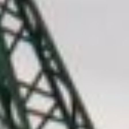
Совместный российско-казахстанский проект. До его появлени
на территории этой площадки запускали уникальные
автоматизированные ракеты среднего класса Зенит, их можно
было запускать с одного старта до пяти раз в стуки.
Использовали летательные аппараты для отправки на орбиту
грузы. Главным разработчиком этих аппаратов стало КБ
«Южное» имени академика Михаила Янгеля в Днепропетровске
(Украина). Эти ракеты выводили полностью в автоматическом
режиме при минимальном количестве обслуживающих
их специалистов. Помогло изобретению этих нового формата
космических аппаратов печальное событие 1960 года. Когда
при подготовке к запуску ракеты Р-16, она взорвалась на старт
и, по разным данным, на месте погибли от 74 до 120 человек,
офицеров и молодых солдат, включая друга изобретателя
аппарата маршала Митрофана Неделина. По счастливой
случайности сам конструктор Михаил Янгель остался жив, он
в это время отошел покурить.