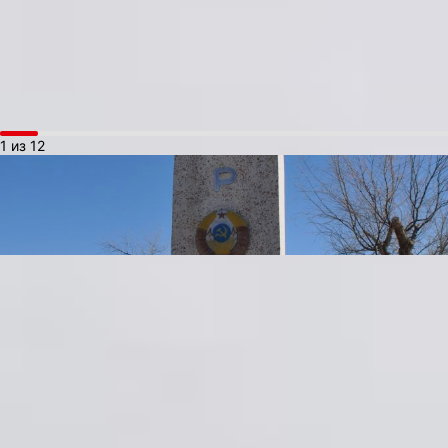
газоотводный канал под ним. Позже уже не строили подобные
масштабные сооружения, кроме площадки для Бурана, потому
что в них уже не было необходимости, технологический зазор
для таких сооружений определили.
1 из 12
Не все знают, что городов Байконур два — один российский и,
что интересно, он федерально принадлежит Одинцовскому
району Подмосковья, другой казахстанский. И находится он
совсем в другом месте. До развала СССР город был секретным
По рассказам местных жителей, с лучшим медицинским
центром в стране и назывался Ленинск. Попасть сюда непросто
город режимный, и пускают туда строго по пропускам:
туристическими группами, либо по вызову родственников, как 
на территорию одноименного космодрома, которая занимает