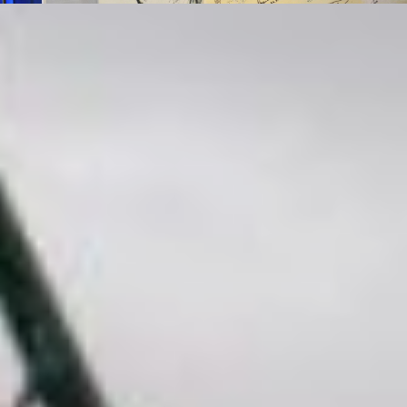
Байконур — крупнейший действующий в мире космодром. Горо
и космодром особенно оживают в периоды запусков. Всюду
туристы, много космонавтов, которых случайно можно встрети
в кафе или на улице, взять автограф или о чем-то важном
поговорить.
Для справки: космодром и город Байконур вместе образуют
комплекс «Байконур», состоящий из 15 стартовых комплексов
девяти типов для запусков ракет-носителей, 4 пусковых
установок для испытаний межконтинентальных баллистических
ракет, 11 монтажно-испытательных корпусов (МИК) и прочей
инфраструктуры.
Построен он на 10 лет позже космодрома Капустин Яр и с 1957
года использовался как основной космодром СССР вплоть
до распада Союза ССР 26 декабря 1991 года, после чего
космодром из союзной собственности перешёл в ведение
ставшей независимой Республики Казахстан. Теперь эта
территория арендуется Россией у Казахстана до 2050 года,
и считается она на этот период территорией России.
Работают на космодроме только граждане России, но есть
и исключение — объект «Байтерек» («богатое дерево»).