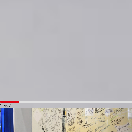
чиновникам и отправляются на старт. В летательном аппарате
они проводят около двух часов перед взлетом.
В это время зрители на расстоянии 2400 м от площадки
с волнением ждут старта космического экипажа. Они
прислушиваются к переговорам специалистов, которые слышн
из специально установленных громкоговорителей. В этот раз
на площадке собралось более 500 человек, желающих
присутствовать, можно сказать, на историческом событии.
Вечерний старт самый впечатляющий, так как при взлете
пространство озаряется светом от сгорающего в атмосфере
топлива, и на несколько минут становится светло, как днем.
Успешный старт всегда отмечается всеми присутствующими,
главный его показатель — уезжающие колонны специалистов
МЧС и пожарных частей, которые обязательно дежурят в таких
случаях.
1 из 7
Автографы в музее космодрома Байконур