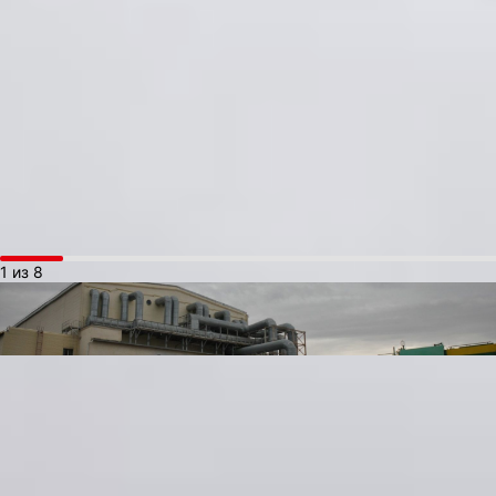
вертикализация ракеты. Рано утром ее вывозят из монтажно-
испытательного комплекса, где как конструктор, собирают
из нескольких частей, затем тепловоз по железнодорожным
путям со скоростью 5 км/ч тянет до стартового стола. Почему
с такой скоростью? Потому что это скорость ходьбы человека,
а именно Сергея Королева, который так провожал все свои
ракеты до места запуска. Космонавты очень суеверные люди,
они соблюдают все традиции, которые были придуманы за это
время.
1 из 8
Затем уже ракету подвозят к месту старта и начинают
поднимать. Захватывающее событие — огромное сооружение
медленно возвышается до угла подъема в 91 градус. Держат
ракету специальные технологические фермы или башни,
в момент старта они отсоединяются. Предполётное
обслуживание ракеты-носителя осуществляется при помощи