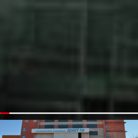
После этой катастрофы изобретатель положил начало новому
направлению в ракетной технике, основанного на использовани
высококипящих компонентов топлива и автономной системы
управления, то есть минимум людей на старте и больше
экологического топлива в ракетах. До этого в ракетах такого
типа использовали эффективное, но ядовитое топливо,
сторонником которого был изобретатель. Последний запуск эти
ракет был осуществлен в 2017 году.
1 из 15