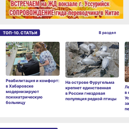
ТОП-10. СТАТЬИ
В раздел
Реабилитация и комфорт:
На острове Фуругельма
в Хабаровске
Л
крепнет единственная
модернизируют
в
в России гнездовая
психиатрическую
У
популяция редкой птицы
больницу
з
п