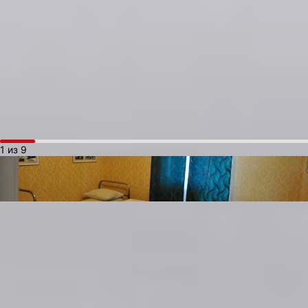
Гагарина, Титова и других первопроходцев. Первые космонавт
проживали недалеко от самого места старта в этих самых
домиках. Позже для космических летчиков построили гостиниц
в городе. Перед полетом экипаж проходит двухнедельный
карантин. Именно там в день вылета они в сопровождении
специалистов торжественно выходят под песню «Трава у дома
группы «Земляне» и бурные аплодисменты родственников
и зрителей.
1 из 9
Из строго соблюдаемых традиций еще смотрят фильм «Белое
солнце пустыни» (12+), высаживают деревья на аллее
у гостиницы «Космонавт», оставляют автографы в музее
на космодроме Байконур, вслух не желают удачного полета
и многое другое.
После того, как экипаж облачается в скафандры, они делают
доклад главе Роскосмоса и другим высокопоставленным