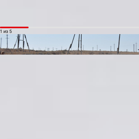
Гагарин.
1 из 5
При строительстве первого или гагаринского старта
рассчитывали всего на 10 пусков, но у площадки оказался
настолько мощный запас прочности, что в итоге было сделано
519 пусков. И последний из них состоялся в 2019 году. Сейчас
запуски перенесли на новую площадку, чуть менее масштабную
с более коротким железнодорожным путем от монтажно-
испытательного корпуса (МИКа), чуть меньше по размеру
технологические фермы для вертикализации ракеты и кабель-
мачты для обслуживания и подачи электроэнергии. Даже
сейчас, спустя пять лет после завершения эксплуатации, она
настолько поражает воображение своим масштабом
и качеством, огромные башни для вертикализации и кабель-
мачты, внушительный стартовый стол и грандиозный