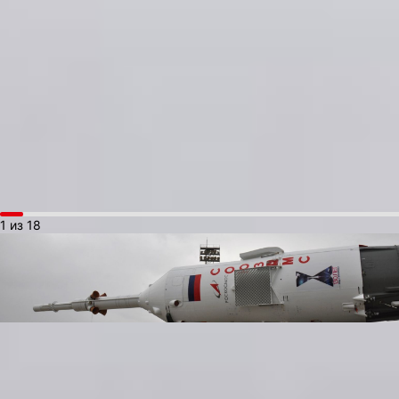
башни обслуживания, которая устанавливается вплотную
на пусковом столе, сами рабочие площадки башни обслуживан
соединены лестницами или лифтом и обеспечивают доступ
практически к любому узлу ракеты-носителя.
С помощью кабель-мачт к бортовым разъёмам комплекса
подсоединяются разъёмы подачи электроэнергии, наземных
систем автоматизированного контроля и управления стартом.
Кабель-мачты также автоматически отсоединяются
от летательного аппарата при старте.
1 из 18
По традиции космонавты обязательно посещают домик Гагарин
и Королева, которые находятся на территории музея
космодрома Байконур. Они даже могут посидеть на кроватях