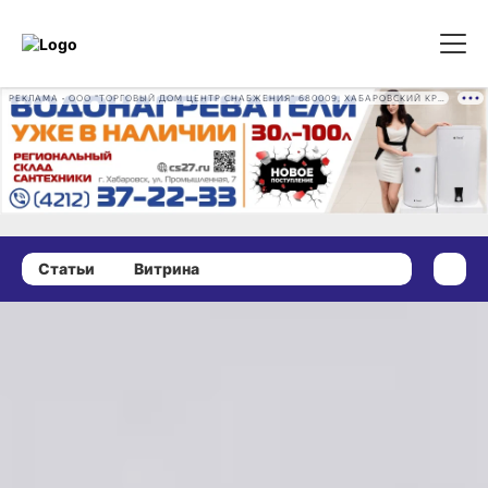
РЕКЛАМА • ООО "ТОРГОВЫЙ ДОМ ЦЕНТР СНАБЖЕНИЯ" 680009, ХАБАРОВСКИЙ КРАЙ, ГОРОД ХАБАРОВСК, ПРОМЫШЛЕННАЯ УЛ., Д. 7 ОГРН 1162724073930
Статьи
Витрина
02 октября 2024 г., 09:00
Легендарный Байконур — истори
одного путешествия. ЭКСКЛЮЗИ
История этого путешествия началась в апреле, когда автору эт
статьи позвонил пресс-секретарь компании Ростелеком
и сообщила о выходе в финал конкурса «Вместе в цифровое
будущее», который прошел в июле в Москве. Результат оказалс
успешным — победа в специальной номинации от компании