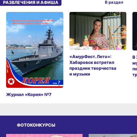
РАЗВЛЕЧЕНИЯ И АФИША
В раздел
«АмурФест. Лето»:
В
Хабаровск встретил
м
праздник творчества
п
и музыки
т
Журнал «Корея» №7
ФОТОКОНКУРСЫ