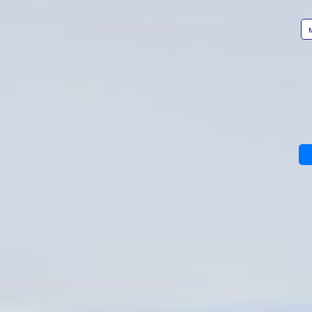
количество сайтов-двойников
АВТОР
отелей, авиакомпаний
и популярных туроператоров.
Фото:
pxhere.com
Скоро лето, а значит наступает
период отпусков. В предвкушении
отдыха мы порой начинаем терять
Пресс-служба
бдительность и легко можем
Отделения Банка
стать жертвой мошенников,
России
которые активизируются в это
по Хабаровскому
время. Специалисты Отделения
краю
Банка России по Хабаровскому
краю рассказали, как не попасть
в ловушку аферистов
при планировании летнего отдыха.
Как правило, в сезон отпусков
возрастает количество сайтов-
двойников известных отелей,
авиакомпаний и популярных
туроператоров. Человек заходит
на такой ресурс, делает бронь,
с ним связывается
псевдоменеджер и просит
оперативно оплатить