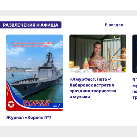
РАЗВЛЕЧЕНИЯ И АФИША
В раздел
«АмурФест. Лето»:
В
Хабаровск встретил
м
праздник творчества
п
и музыки
т
Журнал «Корея» №7