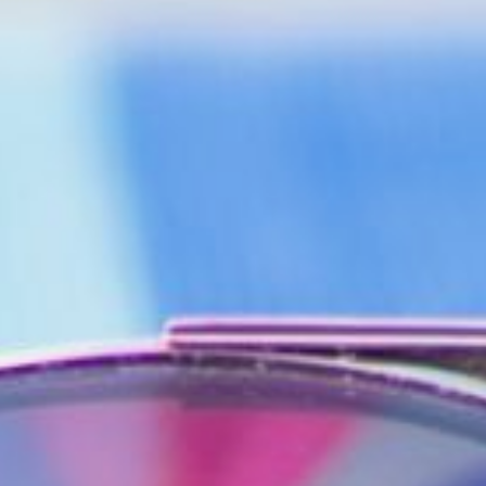
бронирование, объясняя свою
просьбу высоким спросом, и для
оплаты предлагает перейти
по ссылке или сделать перевод
на карту. Если человек совершит
такую операцию, то потеряет
деньги, а банки не возместят ему
потери. Они не возвращают
украденные суммы, если клиент
сам отправил их мошенникам.
Как снять коттедж и не пролететь
В ТЕМУ
К сожалению, встретить
аферистов можно даже на самых
проверенных ресурсах. Порой
они создают фальшивые аккаунты