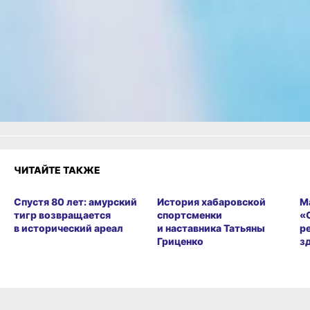
Одноклассники,
Телеграм
или
Яндекс.Дзен
и
МАКС
Как вам материал?
Огонь!
Супер
Удивило
Грустно
Злость
1
Разочарование
ЧИТАЙТЕ ТАКЖЕ
Спустя 80 лет: амурский
История хабаровской
М
тигр возвращается
спортсменки
«
в исторический ареал
и наставника Татьяны
р
Гриценко
з