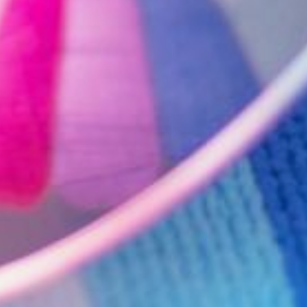
который представляется
сотрудником гостиницы.
Такие
операции проходят мгновенно,
а отозвать их невозможно,
—
отметил эксперт Отделения Банка
России по Хабаровскому краю
Константин Щепилов. —
Проводите оплату только
на страницах агрегатора. Не
покидайте надежную площадку,
где служба безопасности
отслеживает переписку
и блокирует подозрительные
ссылки. Помните, что сервис
бронирования не отвечает
за операции, совершенные за его
пределами.
На заметку!
Чтобы не попасть в ловушку
мошенников, специалисты
советуют следовать простым
правилам: посещайте только
официальные сайты компаний,
внимательно проверяйте