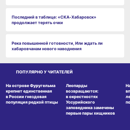
Последний в таблице: «СКА‑Хабаровск»
продолжает терять очки
Река повышенной готовности, Или ждать ли
хабаровчанам нового наводнения
ПОПУЛЯРНО У ЧИТАТЕЛЕЙ
СРЕДА ОБИТАНИЯ
СРЕДА ОБИТАНИЯ
СР
На острове Фуругельма
Леопарды
Н
крепнет единственная
возвращаются:
в
в России гнездовая
в окрестностях
л
популяция редкой птицы
Уссурийского
п
заповедника замечены
первые пары хищников