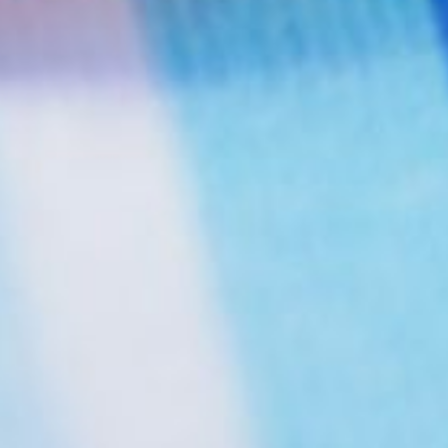
адресную строку в браузере,
никогда не переходите
по ссылкам от неизвестных
отправителей, не выводите
общение за рамки сайта-
агрегатора, регулярно обновляйте
антивирус до актуальной версии,
а для интернет-шопинга всегда
используйте отдельную карту.
Проверяйте и анализируйте
любую информацию. К примеру,
самостоятельно проверить дату
создания интернет-ресурса
можно с помощью Whois-
сервисов, а легальность
турагентства — в
Едином
федеральном реестре
турагентов
на официальном сайте
Ростуризма.
В ТЕМУ:
«Хабинфо» в Китае: Фуюань —
город, который вы не узнаете
Читайте нас в соцсетях:
ВКонтакте
,