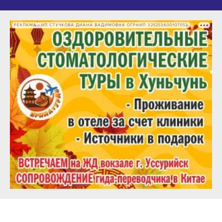
РЕКЛАМА • ИП СТУЧКОВА ДИАНА ВАДИМОВНА ОГРНИП 325253600107053