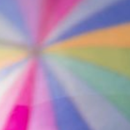
продавцов на сайтах
бронирования отелей
и привлекают туристов низкими
ценами. После бронирования
мошенники под любым предлогом
стараются увести покупателя
с проверенной площадки
на фишинговый сайт,
через который похищают данные
банковской карты и списывают
с нее все деньги.
— Стоит насторожиться, если
представитель отеля вдруг сам
выходит с вами на связь,
предлагая обсудить детали брони
или оплаты в стороннем
мессенджере, а не в чате
официального сайта
или приложения, на которых был
сделан заказ. И тем более ни в
коем случае нельзя перечислять
деньги по номеру телефона
или карты какому-то человеку,