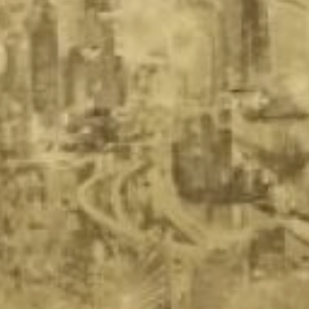
слушает. Зароем в
лучшем виде,
качественно и без
проблем. После такого
представления разговор
ни разу не продолжали.
• На вопрос: «Как к Вам
обращаться?» назвать
необычное имя.
Например, породу собаки
– джекрассел. Если это
не остановило
звонившего, на все
последующие вопросы
таинственным голосом (а
ещё лучше с
«замогильным»
оттенком) отвечать: «Это
большая тайна».
Особенно действует, если
спросили: «Сколько Вам
лет?»
• Этот способ требует
терпения. Если тебе