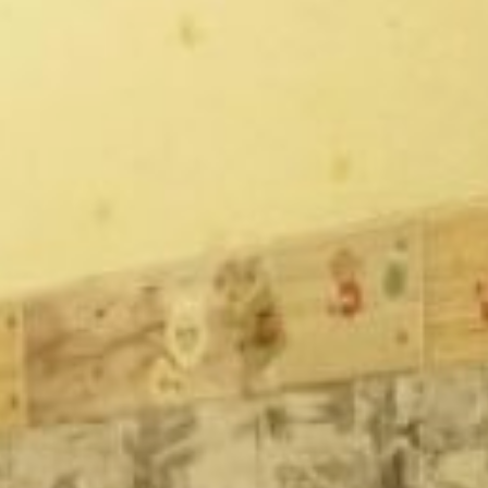
улыбкой!», – решил мой
сын и разработал
собственную систему.
Кстати, через пару
месяцев «борьбы»
подобного рода звонки на
его номер телефона
перестали поступать
совершенно. Видимо, в
какой-то базе данных
внесли в «чёрный
список» «неадекватного»
оппонента.
как отвечать
телефонным мошенникам
Итак, три совета от
Сергея
• Если ты не ждёшь
звонков (деловых,
например) с незнакомого
номера, можно смело
сразу же сказать:
-Похоронное агентство
«Копать не перекопать»