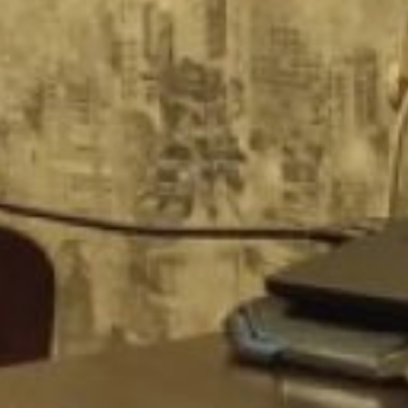
позвонил «родственник»
– сын, дочь, зять, сват и
иже с ними – сказал, что
попал в беду (в аварию, в
больницу – без разницы)
и ему очень нужны
деньги, не спеши
отказывать бедолаге.
Телефон обязательно
передадут
«представителю власти»,
который и озвучит
необходимую цифру.
Расплачься в трубку,
поклянись, что найдёшь
всю сумму и попроси
перезвонить через пару
часиков.
Для начала убедись, что
со всеми родными всё в
порядке, а затем смело
действуй дальше. На
следующий звонок (а он
будет обязательно,