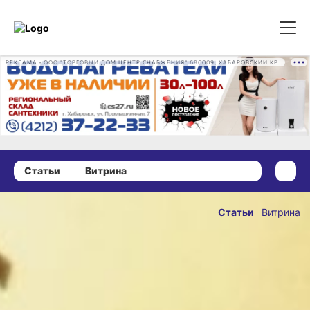
РЕКЛАМА • ООО "ТОРГОВЫЙ ДОМ ЦЕНТР СНАБЖЕНИЯ" 680009, ХАБАРОВСКИЙ КРАЙ, ГОРОД ХАБАРОВСК, ПРОМЫШЛЕННАЯ УЛ., Д. 7 ОГРН 1162724073930
Статьи
Витрина
14 апреля 2023 г., 17:26
Звонит
Статьи
Витрина
мошенник?
ОПУБЛИКОВАНО
Избавляемся
14 апреля 2023 г., 17:2
от
назойливых