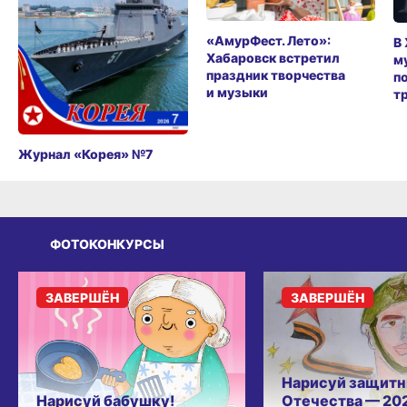
«АмурФест. Лето»:
В
Хабаровск встретил
м
праздник творчества
п
и музыки
т
Журнал «Корея» №7
ФОТОКОНКУРСЫ
ЗАВЕРШЁН
ЗАВЕРШЁН
Нарисуй защитн
Нарисуй бабушку!
Отечества — 20