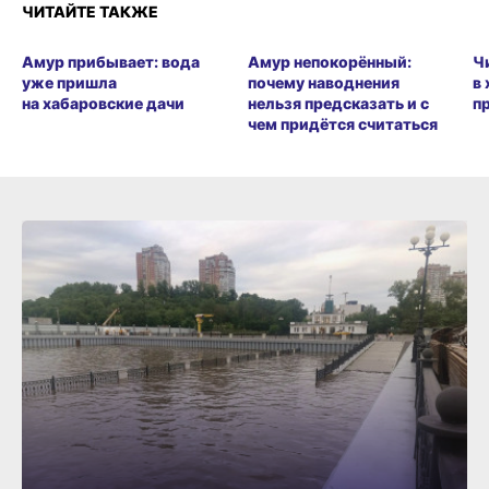
ЧИТАЙТЕ ТАКЖЕ
Амур прибывает: вода
Амур непокорённый:
Ч
уже пришла
почему наводнения
в
на хабаровские дачи
нельзя предсказать и с
п
чем придётся считаться