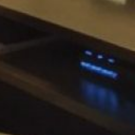
проверено на практике)
таким же плачущим
голосом ответь, что
деньги собираешь, чуть-
чуть не хватает. И
попроси перезвонить
через пару часиков. И
так в течение дня. Когда
же тебе надоест эта игра
(а тебе надоест первому,
так как мошенники,
окрылённые лёгкой
добычей, могут повторять
звонки бесконечно),
скажи, что денег нет и
они могут делать с
«родственником» всё, что
угодно – сажать в
тюрьму, забирать
машину, отправлять
голого на улицу… Без
разницы. Поверь,
реакция оппонента