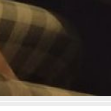
вознаградит тебя за все
тяжкие труды
прошедшего дня.
Фото автора
Какие услуги могут
навязать в банке вместо
вклада -
читайте по
ссылке
Читайте нас в соцсетях:
ВКонтакте
,
Одноклассники,
Телеграм
или
Яндекс.Дзен
и
МАКС
Как вам материал?
Огонь!
Супер
Удивило
Грустно
Злость
Разочарование