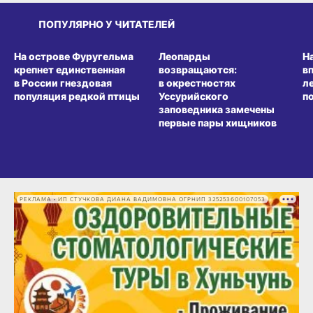
ПОПУЛЯРНО У ЧИТАТЕЛЕЙ
СРЕДА ОБИТАНИЯ
СРЕДА ОБИТАНИЯ
СР
На острове Фуругельма
Леопарды
Н
крепнет единственная
возвращаются:
в
в России гнездовая
в окрестностях
л
популяция редкой птицы
Уссурийского
п
заповедника замечены
первые пары хищников
РЕКЛАМА • ИП СТУЧКОВА ДИАНА ВАДИМОВНА ОГРНИП 325253600107053