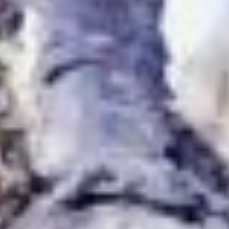
Кадр с фотоловушки.
По информации
Минприроды России,
около 95 % мировой
популяции амурского
тигра обитает
на территории нашей