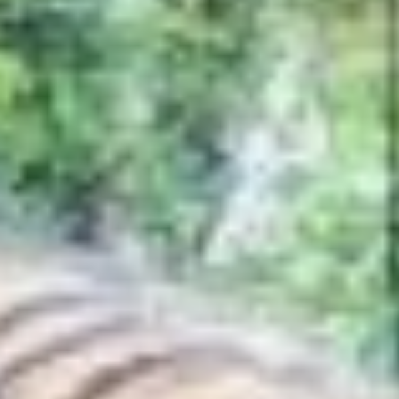
В Большехехцирском
заповеднике.
Давайте вернемся
к Стратегии сохранения
амурского тигра.
Согласно документу,