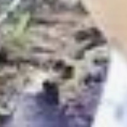
тигра, но и всей природы.
А именно о негативном
влиянии человека,
вызванном
деятельностью
коммерческих компаний
в ареалах обитания
редких и исчезающих
видов животных
и растений.