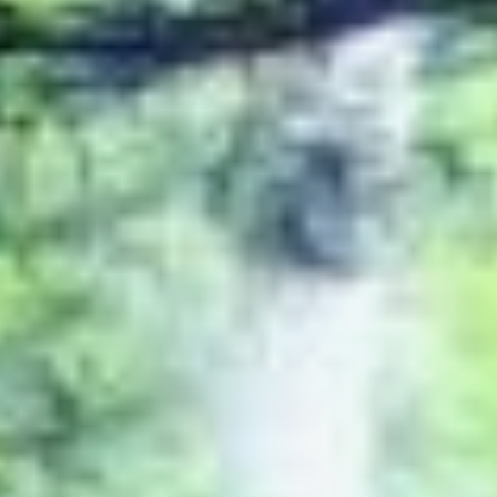
области, а также
в сопредельных
с Россией странах. Тигр
предпочитает селиться
в кедрово-
широколиственных лесах.
В его рацион входят
олени, косули, кабаны,
лоси, мелкие
млекопитающие и даже
медведи. Иногда тигры
подходят близко к людям,
в том числе и в поисках
пищи. Что часто
приводить
к
конфликтным
ситуациям
.
Вес среднего взрослого
дикого самца
варьируется от 165
до 180 килограммов, хотя
некоторые особи могут
достигать ещё большего
веса. Самки обычно