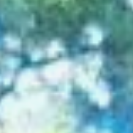
автономную и Амурскую
области, амурские тигры
полностью исчезли в 70-е
годы. В настоящее время
этот хищник занесён
в Красную книгу.
Амурский тигр
принадлежит к семейству
кошачьих и считается
одним из самых крупных
и редких подвидов тигра.
Шерсть у амурского
тигра гуще, чем у тигров,
обитающих в тёплых
регионах, что позволяет
ему жить на территориях
с крайне низкими
температурами.