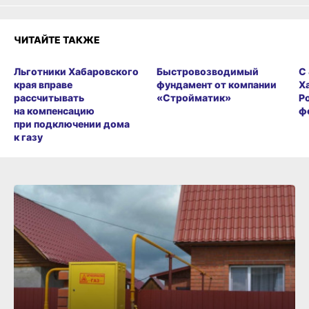
ЧИТАЙТЕ ТАКЖЕ
Льготники Хабаровского
Быстровозводимый
С
края вправе
фундамент от компании
Х
рассчитывать
«Стройматик»
Р
на компенсацию
ф
при подключении дома
к газу