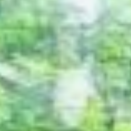
имеют массу от 140
до 180 килограммов.
Лапы тигра широкие,
чтобы предотвратить
проваливание в глубокий
снег.
Расположение полос
у каждого тигра
уникально, и учёные
используют их для
идентификации
отдельных особей. Уши
тигра подвижны, Каждое
ухо может двигаться
независимо от другого,
улавливая звуки
из разных источников. У
тигра 30 зубов. При этом
на верхней и нижней
челюстях по шесть
резцов и по два клыка
длиной до 7,5
сантиметров.