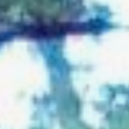
современных проблем
и угроз для популяции
редкого хищника.
Партнёром по реализации
стратегии является Центр
«Амурский тигр».
Это уже третья редакция
стратегии. Предыдущие
две своих целей успешно
достигли. Новая
стратегия направлена
на сохранение популяции
амурского тигра
численностью не менее
700 особей
для поддержания
генетического
разнообразия и мирного
сосуществования
подвида с людьми
в дикой природе
на территории России.
План реализации
стратегии будет