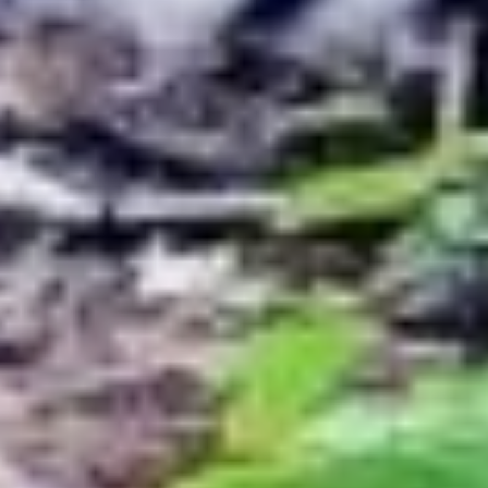
амурских тигров
и дальневосточных
леопардов, живущих
на границе двух стран.
Кроме этого, в планах
и продолжение
укрепления
сотрудничества
с северокорейскими
коллегами, так как на
территории Корейской
Народно-
Демократической
Республики тоже обитают
краснокнижные хищники.
Напомним, что еще в мае
этого года министр
природных ресурсов
и экологии России
Александр Козлов и глава
государственного
управления лесного
и степного хозяйства КНР