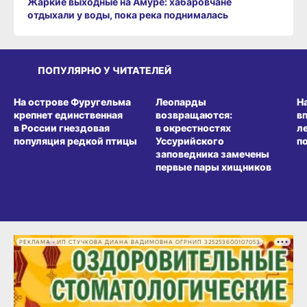
Жаркие выходные на Амуре: хабаровчане
отдыхали у воды, пока река поднималась
ПОПУЛЯРНО У ЧИТАТЕЛЕЙ
СРЕДА ОБИТАНИЯ
СРЕДА ОБИТАНИЯ
СР
На острове Фуругельма
Леопарды
Н
крепнет единственная
возвращаются:
в
в России гнездовая
в окрестностях
л
популяция редкой птицы
Уссурийского
п
заповедника замечены
первые пары хищников
РЕКЛАМА • ИП СТУЧКОВА ДИАНА ВАДИМОВНА ОГРНИП 325253600107053