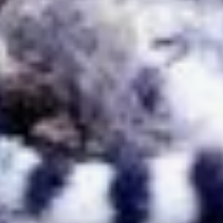
страны. Поэтому именно
Россия несёт главную
ответственность
за сохранение
уникального подвида
хищников. Однако его
будущее зависит также
и от состояния среды
обитания в сопредельных
с Россией странах.
Именно поэтому одной
из главных задач
международного
экологического
сотрудничества —
укрепление связей,
обмен опытом и идеями
с китайскими коллегами.
Также планируется
создание трансграничных
особо охраняемых
природных территорий,
что положительно
повлияет на популяции