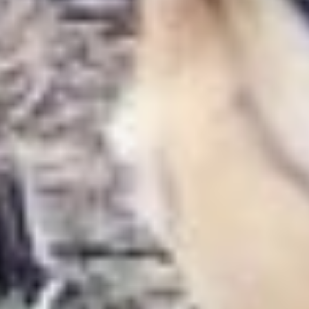
лесных пожаров. Кроме
того, увеличение
поголовья скота ведёт
к росту числа
конфликтных ситуаций
между людьми
и хищниками. Поэтому
необходимо усилить
государственную
систему разрешения
таких ситуаций,
обеспечить гуманный
отлов и перемещение
тигров в другие части
ареала. Также важно
законодательно
урегулировать правила
содержания
сельскохозяйственных
животных в местах
обитания тигра.
Не стоит забывать и еще
об одной угрозе не только
для популяции амурского