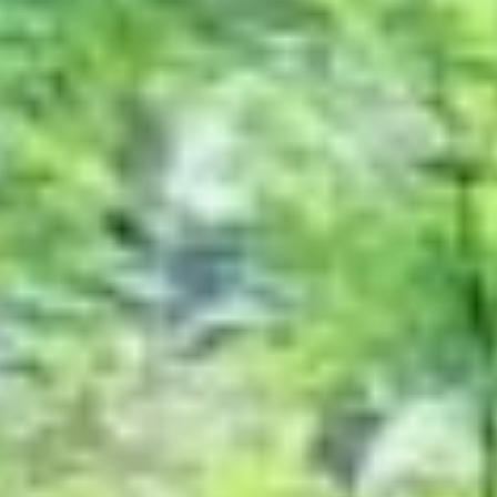
Более подробно
об амурском тигре
можно узнать на сайте
Центра «Амурский тигр»,
который занимается
изучением
краснокнижного
хищника, сохранением
и увеличением его
популяции. Центр был
учрежден Русским
географическим
обществом в 2013 году.
Амурский тигр включён
в региональные Красные
книги южных регионов
Дальнего Востока и в
Красную книгу
Российской Федерации.
Охота на него была
полностью запрещена
в СССР в 1947 году.