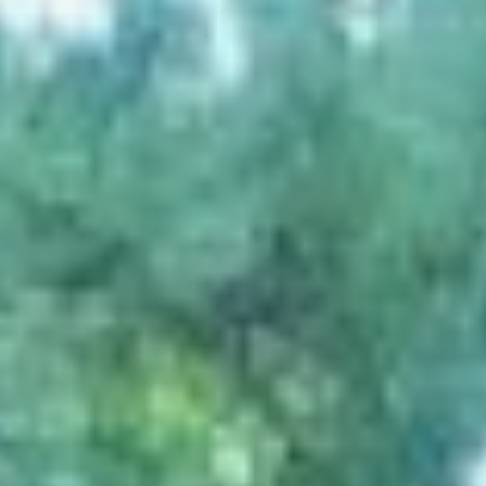
разработан в течение
шести месяцев.
О
краснокнижном
хищнике
На Дальнем Востоке
России — единственном
регионе, где амурские
тигры обитают в дикой
природе, хищники
чувствуют себя
комфортно
в экстремальных
условиях, легко перенося
суровые зимы. Однако
к середине XX века
их популяция
сократилась
до критического уровня,
а в некоторых частях
исторического ареала,
включая Еврейскую