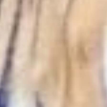
и объектов его кормовой
базы;
обеспечить поддержание
существования единой
популяции на территории
России, Китая и Северной
Кореи.
Генеральный директор
Центра «Амурский тигр»
Сергей Арамилев
отметил, что одна
из основных угроз —
распространение
болезней среди
животных. Это негативно
влияет на тигров и их
кормовую базу.
Например, африканская
чума свиней привела
к гибели около 70%
кабанов на некоторых
участках ареала
амурского тигра. Сейчас
популяция кабанов