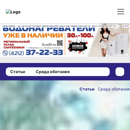
РЕКЛАМА • ООО "ТОРГОВЫЙ ДОМ ЦЕНТР СНАБЖЕНИЯ" 680009, ХАБАРОВСКИЙ КРАЙ, ГОРОД ХАБАРОВСК, ПРОМЫШЛЕННАЯ УЛ., Д. 7 ОГРН 1162724073930
Статьи
Среда обитания
26 сентября 2024 г., 16:54
В России
Статьи
Среда обитания
утвердили
ОПУБЛИКОВАНО
новую
26 сентября 2024 г., 16:54
стратегию
сохранения