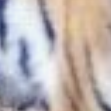
восстанавливается,
но всё ещё далека
от прежней.
Аэрофлот и центр
«Амурский тигр» будут
вместе сохранять
полосатого хищника
В ТЕМУ
Ещё один фактор,
на который обратил
внимание Сергей
Арамилев, — развитие
Дальнего Востока. Рост
населения и расширение
сельскохозяйственных
угодий увеличивают
и риск возникновения