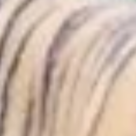
для достижения этой
цели необходимо решить
следующие задачи:
сохранить
существующую
популяцию амурского
тигра в параметрах
бесконфликтного
существования
с человеком;
определить механизмы
сохранения
и долговременного
выживания популяции
амурского тигра
в условиях роста
антропогенного
воздействия
на экосистемы;
определить механизмы
недопущения вспышек
эпизоотий в популяциях
амурского тигра