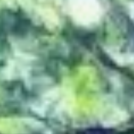
На территории
национального парка
«Анюйский».
Хищник обитает
в охраняемой зоне
на юго-востоке России,
в Амурской области,
Хабаровском
и Приморском краях,
Еврейской автономной