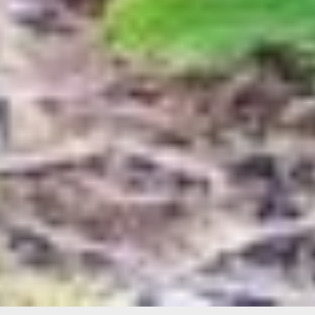
Гуань Чжиоу заключили
соглашение о создании
трансграничного
резервата «Земля
больших кошек».
В ТЕМУ:
Как фотоловушки
помогают изучать дикую
природу в Болоньском
заповеднике
Читайте нас в соцсетях:
ВКонтакте
,
Одноклассники,
Телеграм
или
Яндекс.Дзен
и
МАКС
Как вам материал?
Огонь!
Супер
3
Удивило
Грустно
1
Злость
Разочарование