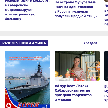
Реабилитация и комфорт:
На острове Фуругельма
в Хабаровске
Л
крепнет единственная
модернизируют
в
в России гнездовая
психиатрическую
У
популяция редкой птицы
больницу
з
п
РАЗВЛЕЧЕНИЯ И АФИША
В раздел
«АмурФест. Лето»:
В
Хабаровск встретил
м
праздник творчества
п
и музыки
т