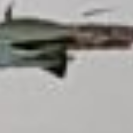
больше. Мы не раз
проводили здесь
субботники.
Организовывал их глава
нашей администрации.
Убирали вдоль дороги,
но далеко вглубь,
конечно, не заходили.
Здорово, что в акции
участвуют дети. Добрые
поступки, совершенные
с детства, обязательно
вернутся сторицей» —
отметила Виктория
Злобина, председатель
совета депутатов
Галкинского сельского
поселения.
Десятки мешков
с собранным мусором
будут вывезены
на полигон отходов
в район имени Лазо. Для