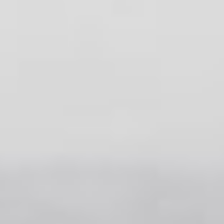
ресурсов.
Это живописное место,
известное благодаря
реликтовому лотосу
Комарова, ежегодно
привлекает тысячи
туристов. Однако,
к сожалению, после
окончания сезона
территория озера
превращается
в настоящую свалку.
Более сотни
неравнодушных
добровольцев — местных
жителей, представителей
компаний
и администраций
совместно трудились
над очисткой прибрежной
зоны. Несмотря
на внушительное
количество мусора