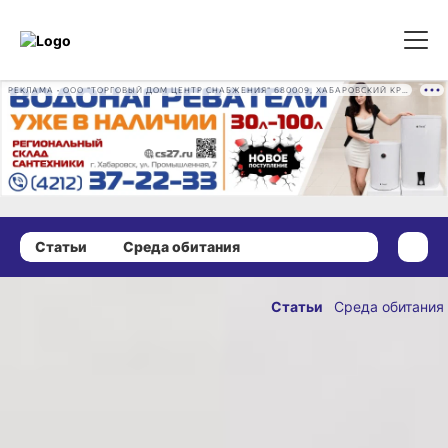
РЕКЛАМА • ООО "ТОРГОВЫЙ ДОМ ЦЕНТР СНАБЖЕНИЯ" 680009, ХАБАРОВСКИЙ КРАЙ, ГОРОД ХАБАРОВСК, ПРОМЫШЛЕННАЯ УЛ., Д. 7 ОГРН 1162724073930
Статьи
Среда обитания
15 августа 2025 г., 18:00
Озеро
Статьи
Среда обитания
лотосов:
ОПУБЛИКОВАНО
забота
15 августа 2025 г., 18:00
о природном
чуде