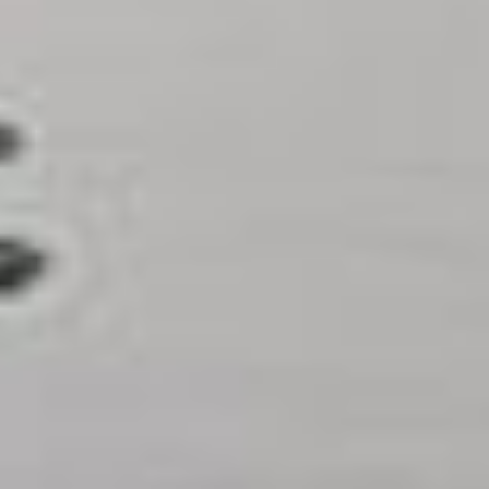
этого заключен договор
с региональным
оператором.
***
Случайные туристы,
любующиеся последними
раскрытыми бутонами,
выразили свою
признательность.
«Здесь такие прекрасные
пейзажи. Хочется, чтобы
эта красота сохранилась
надолго. Видно, что уже
проделана большая
работа: стоят мешки
с мусором. Мы
поддерживаем
экологические
инициативы, ведь пластик
так сильно загрязняет
окружающую среду», —
отметила гостья региона
из Иркутска Ирина
Иванова.