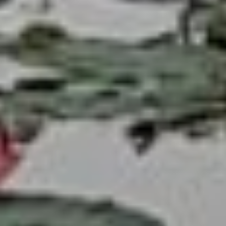
20 тысяч человек. Эти
мероприятия играют
ключевую роль
в поддержании чистоты
и здоровья водных
объектов, включая
и озеро лотосов.
Участие каждого жителя
— это важный шаг на пути
к защите природы
и формированию
экологически чистого
будущего.
В ТЕМУ:
Краснокнижный
амурский горал замечен
в Приморье спустя 50 лет
Читайте нас в соцсетях:
ВКонтакте
,
Одноклассники,
Телеграм
или
Яндекс.Дзен
и
МАКС
Как вам материал?
Огонь!
Супер
1
1