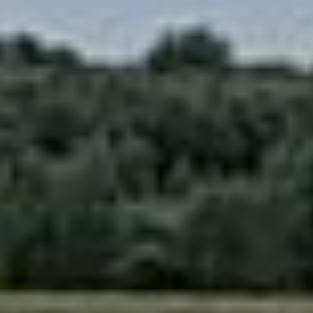
Администрация
поселения планирует
дальнейшее
благоустройство
территории вокруг озера,
чтобы создать
комфортную зону отдыха
для посетителей. В планах
— строительство
пешеходных дорожек,
установка скамеек, урн
и оборудованных мест
для кемпинга.
Финансирование этих
работ предусмотрено
бюджетом поселения.