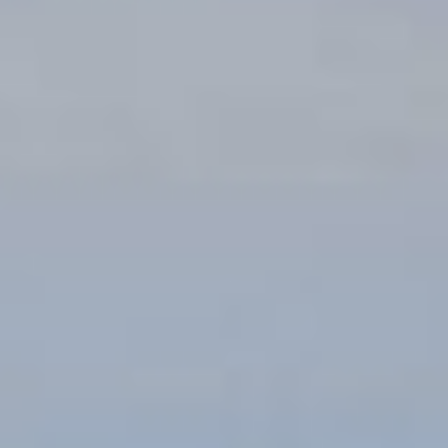
среды. Среди участников
были и семьи с детьми.
Юные граждане
с энтузиазмом помогали
родителям.
«Вместе с сыном мы
пришли на очистку озера,
когда узнали об акции.
Стекло, пластиковые
бутылки... Мы собирали
их очень осторожно,
чтобы не пораниться. В
лесополосе
действительно много
отходов. Я не ожидал
такого количества. Хотя
дорожная служба и так
каждый год проводит
здесь уборку», —
поделился своими
впечатлениями житель
села Галкино Михаил
Волков.