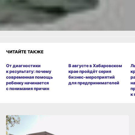
Удивило
Грустно
Злость
Разочарование
ЧИТАЙТЕ ТАКЖЕ
От диагностики
В августе в Хабаровском
Л
к результату: почему
крае пройдёт серия
к
современная помощь
бизнес‑мероприятий
р
ребенку начинается
для предпринимателей
н
с понимания причин
п
к 