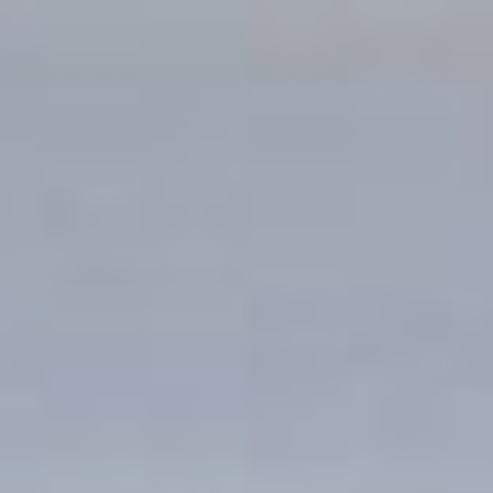
лотосов является одним
из семи чудес
Хабаровского края. И
добавил, что в условиях
развития российского
туризма и, как ни
странно,
под воздействием
санкций, люди стали
больше интересоваться
своей страной. Особенно
это касается Дальнего
Востока, который
отличается своей
уникальностью, и поэтому
наша общая задача —
облагораживать эти
территории.
Успех мероприятия
во многом обусловлен
активной позицией
местных жителей,
которым небезразлично
состояние окружающей