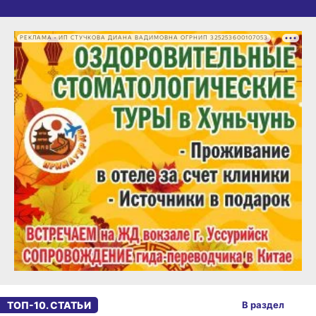
РЕКЛАМА • ИП СТУЧКОВА ДИАНА ВАДИМОВНА ОГРНИП 325253600107053
ТОП-10. СТАТЬИ
В раздел