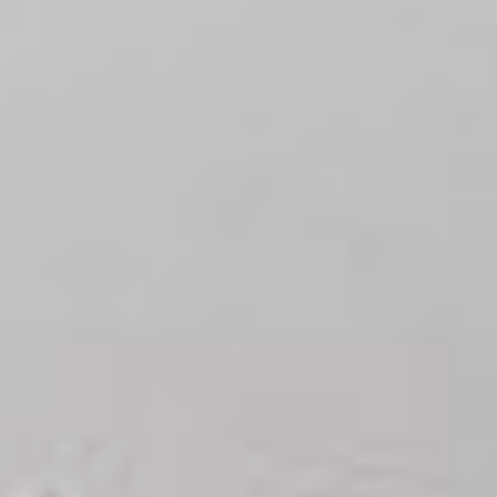
мероприятия всех
участников угостили
пирожками с компотом.
Юные жители села также
помогали сделать берег
озера чище.
«Я работаю в детском
саду, и мы уделяем
большое внимание
патриотическому
воспитанию. Всегда
говорю детям: когда
идете на прогулку, берите
с собой пакетик, чтобы
собрать за собой мусор. Я
прививаю эти ценности
детям, которых обучаю,
а также своим детям
и внукам. Для меня
подобные мероприятия —
это вклад в общее дело.
Сегодня будний день,
в выходной участников
было бы, конечно,