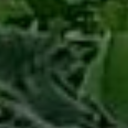
Константин. По его
словам, если человек
хотя бы раз примет
участие в подобной
акции, он не будет
оставлять после себя
даже незначительные
отходы.
«Я часто бываю здесь
с друзьями и с
сожалением наблюдаю,
как люди оставляют свои
отходы в кустах — это
очень неприятно», —
добавляет мужчина.
Еще один участник акции,
Сергей считает, что с
детства необходимо
прививать «культуру
чистоты и порядка». И
также выразил своё
несогласие
с присутствием бизнеса
на этой территории: