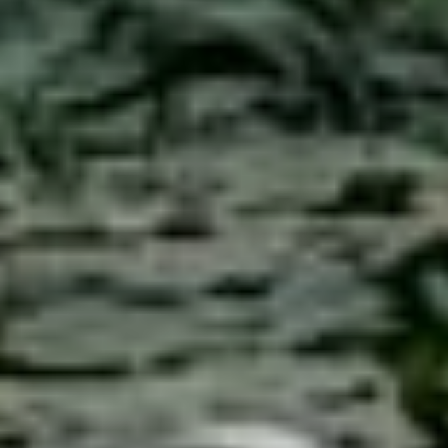
«Важно сохранить
свободный доступ
к реликтовому озеру
и избежать коммерции.
Люди должны приходить,
отдыхать и оставлять
после себя чистоту».