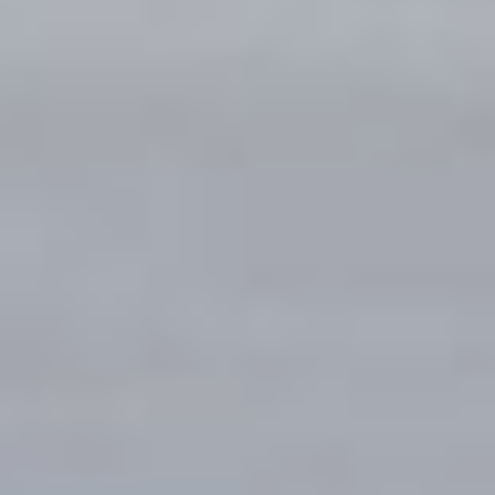
Руководитель
Хабаровского филиала
ООО «Газпром трансгаз
Томск» Юрий Михайлин
отметил, что озеро