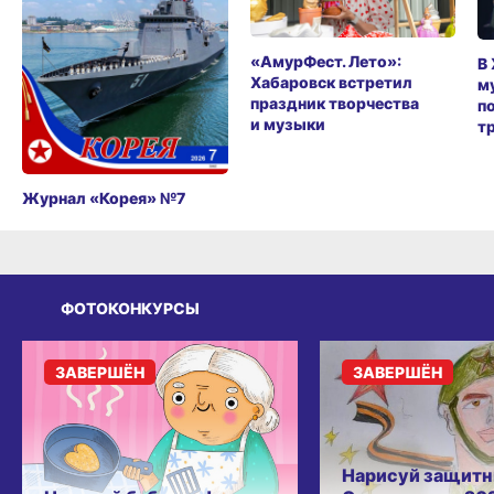
«АмурФест. Лето»:
В
Хабаровск встретил
м
праздник творчества
п
и музыки
т
Журнал «Корея» №7
ФОТОКОНКУРСЫ
ЗАВЕРШЁН
ЗАВЕРШЁН
Нарисуй защитн