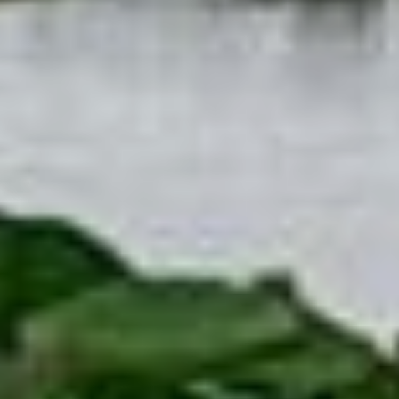
планируется осуществить
этот проект, включая
ремонт подъездной
дороги. А самое главное
— здесь пройдет
фестиваль лотоса», —
заявил глава Галкинского
сельского поселения Петр
Подоплелов.
Активистка Елена
Кузнецова отметила
значимость подобных
мероприятий,
подчеркнув,
что необходимо
воспитывать в детях
бережное отношение
к природе, поскольку
именно им предстоит
унаследовать нашу
планету.
Разделяет мнение Елены
и сельский житель