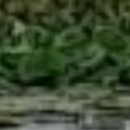
«Это
достопримечательность
нашего поселения. Мы
очень ценим и бережем
это место, поэтому
регулярно проводим
здесь акции по уборке.
Если к нам присоединятся
край и район, мы сможем
общими усилиями
обустроить территорию,
где люди смогут
отдохнуть и сделать
замечательные
фотографии. По
поручению губернатора
в следующем году здесь