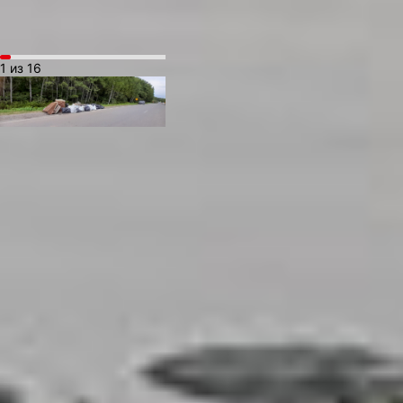
1 из 16
Несмотря на появление
в Хабаровском крае
новых озер с лотосами,
популяция лотоса
Комарова по-прежнему
остается ограниченной.
Это редкое растение
занесено в Красную Книгу
как Хабаровского края,
так и всей России.
За шесть лет реализации
программы очистки
водоемов в регионе
проведено около 900
акций с участием более