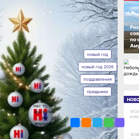
ОПУБЛИКОВАНО
31 декабря 2025 г., 09:00
Рос
со
Новым
по 
АВТОР
ТЕГИ
Аму
новый год
новый год 2026
ремя
поздравления
Наталья
 встреч
Сорокина
ома
праздники
«Люди
ло и тех,
НОВ
думают о
дние
нас то, что
удет
мы хотим
19:34
 Каждая
ПОДЕЛИТЬСЯ
вчер
им
ящему
внушить»
год дома,
© Т.
собой
19:06
Драйзер
стное