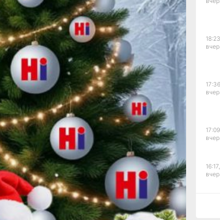
вчер
зался полон
, но и
орые делают
18:23
Мы вместе
вчер
успехам
 и это
од работала
17:36
ровска,
вчер
а и всей
е самого
йта
ушу в своё
17:09
х личностях
вчер
 судьбами,
тажами,
нас большая
16:17,
вчер
ам свежих
твления
и станут
душевного
15:44
это
вчер