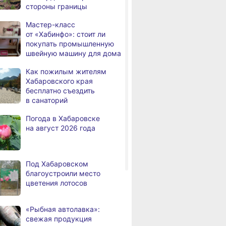
стороны границы
е в Хабаровском
Льготники Хабаровского
Быстровозво
человек
йдёт серия
края вправе
фундамент от
Мастер-класс
ероприятий
рассчитывать
«Стройматик
В Хабаровске из горящей
,
от «Хабинфо»: стоит ли
принимателей
на компенсацию
а
квартиры на Чехова
покупать промышленную
при подключении дома
эвакуировали 6 человек
швейную машину для дома
к газу
В трёх районах
,
Как пожилым жителям
а
Хабаровского края
Хабаровского края
установился высокий класс
бесплатно съездить
пожарной опасности
в санаторий
В угледобывающем районе
,
Погода в Хабаровске
а
Хабаровского края
на август 2026 года
модернизировали 4G
Правительство
,
а
Хабаровского края
Под Хабаровском
возрождает
благоустроили место
Дальневосточную студию
цветения лотосов
кинохроники
В команду крупного
,
«Рыбная автолавка»:
а
издательского дома
свежая продукция
требуется специалист