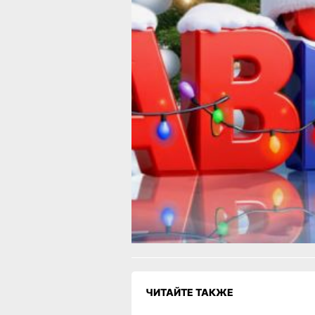
помогает преодолевать любые трудн
Пусть новый год принесёт вам уют, 
людей рядом и множество поводов
для искренней радости. С наступа
2026 годом!
Главный редактор, Наталь
В ТЕМУ:
Встречаем 2026-й: где и с кем отмет
хабаровчане главную ночь года
Читайте нас в соцсетях:
ВКонтакте
,
Одноклассники,
Телеграм
или
Яндек
МАКС
Как вам материал?
Огонь!
Супер
Удивило
Г
1
Злость
Разочарование
ЧИТАЙТЕ ТАКЖЕ