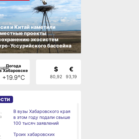
сия и Китай наметили
вместные проекты
сохранению экосистем
ро‑Уссурийского бассейна
Погода
$
€
в Хабаровске
+19.9°C
80,92
93,19
ОСТИ
В вузы Хабаровского края
,
а
в этом году подали свыше
100 тысяч заявлений
Троих хабаровских
,