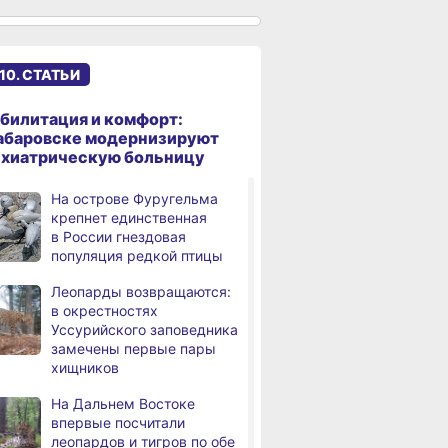
именами начали строить
в Хабаровском крае
Эпидобстановка
,
10. СТАТЬИ
а
в Хабаровском крае
стабильная
билитация и комфорт:
В Хабаровском крае
,
абаровске модернизируют
а
высокотехнологичную
ихиатрическую больницу
помощь получили более
12,5 тысячи человек
На острове Фуругельма
крепнет единственная
Уровень Амура
3,
в России гнездовая
а
у Хабаровска достиг 423
популяция редкой птицы
см, вода продолжает
подниматься
Леопарды возвращаются:
в окрестностях
В администрации
,
Уссурийского заповедника
а
Хабаровска обсудили
замечены первые пары
использование средств
хищников
туристического налога
на благоустройство
На Дальнем Востоке
впервые посчитали
За сутки в Хабаровском
,
леопардов и тигров по обе
а
крае в 4 ДТП пострадали 10