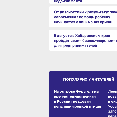
недвижимости
От диагностики к результату: по
современная помощь ребенку
начинается с понимания причин
В августе в Хабаровском крае
пройдёт серия бизнес‑мероприя
для предпринимателей
ПОПУЛЯРНО У ЧИТАТЕЛЕЙ
СРЕДА ОБИТАНИЯ
СРЕД
На острове Фуругельма
Лео
крепнет единственная
воз
в России гнездовая
в ок
популяция редкой птицы
Уссу
запо
перв