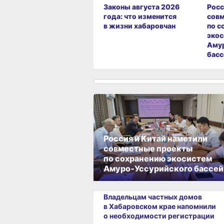
Законы августа 2026
Росс
года: что изменится
совм
в жизни хабаровчан
по с
экос
Аму
басс
Россия и Китай наметили
совместные проекты
по сохранению экосистем
Амуро‑Уссурийского бассей
Владельцам частных домов
в Хабаровском крае напомнили
о необходимости регистрации