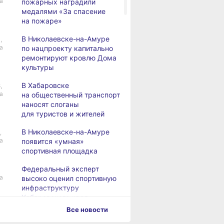
а
пожарных наградили
медалями «За спасение
на пожаре»
В Николаевске-на-Амуре
,
а
по нацпроекту капитально
ремонтируют кровлю Дома
культуры
В Хабаровске
,
а
на общественный транспорт
наносят слоганы
для туристов и жителей
В Николаевске-на-Амуре
,
а
появится «умная»
спортивная площадка
Федеральный эксперт
а
высоко оценил спортивную
инфраструктуру
Хабаровского края
Все новости
Дебаркадеры с памятными
,
а