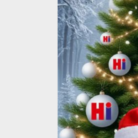
настроение.
Этот год, как и все предыдущие, ока
контрастов: порой непростых вызовов
ярких, незабываемых моментов, кот
жизнь по‑настоящему насыщенной. 
переживали перемены, радовались 
и находили силы двигаться вперёд —
самое ценное.
Команда нашей редакции весь этот г
для вас: следила за событиями Хаба
Хабаровского края, Дальнего Восток
России, чтобы вы оставались в курс
важного. Мы наполняли страницы са
историями о людях, вкладывающих д
дело: о профессионалах, незаурядны
и простых горожанах с интересными
а также вдохновляющими фоторепор
дарящими вам добрые эмоции. Для 
радость — знать, что вы с нами!
В наступающем 2026 году желаем в
идей и радостных открытий, осущес
даже самых смелых мечт — пусть он
вашей новой реальностью, а также 
тепла и веры в лучшее, ведь именно 