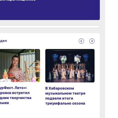
здел
рФест. Лето»:
Хабаров
В Хабаровском
ровск встретил
музыкаль
музыкальном театре
дник творчества
завершил
подвели итоги
зыки
мировой 
триумфально сезона