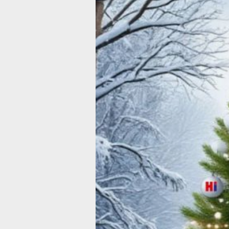
Редакция
«Хабинфо»
поздравляет
читателей с 
2026-м годом!
Фото:
редакция «Хабинфо»
Дорогие читатели!
Вот и наступает новый, 2026 год — в
надежд, свежих начинаний и тёплых
с близкими. Многие уже украсили д
гирляндами и нарядили ёлки. Но нема
кто прямо сейчас доделывает после
штрихи, и создает красоту, которая б
радовать все новогодние праздники.
мелочь делает атмосферу по‑насто
праздничной. Кто-то встретит Новый 
а кто-то пойдет в гости, прихватив с 
не только подарки, но и тёплое, радо