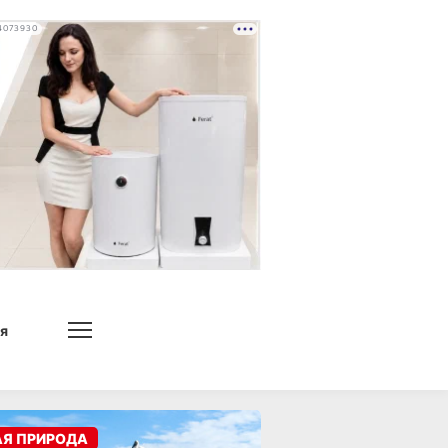
4073930
я
АЯ ПРИРОДА