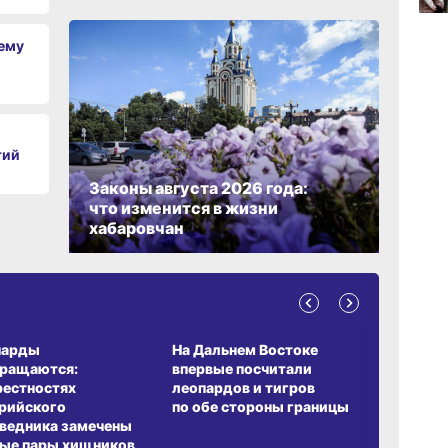
чему
09:47
вчер
09:31
тий
вчер
Законы августа 2026 года:
что изменится в жизни
08:05
хабаровчан
вчер
А ОБИТАНИЯ
СРЕДА ОБИТАНИЯ
ЗЕМЛЯКИ
парды
На Дальнем Востоке
Пионовый
вращаются:
впервые посчитали
хабаровч
рестностях
леопардов и тигров
Воронкев
рийского
по обе стороны границы
ведника замечены
ые пары хищников