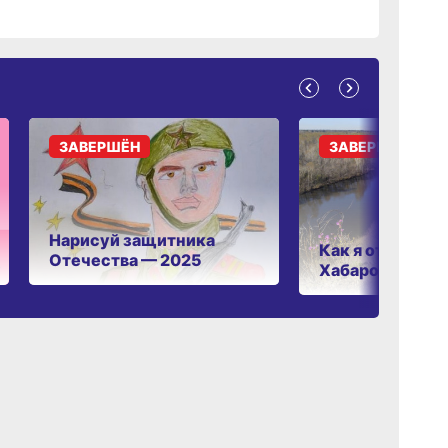
ЗАВЕРШЁН
ЗАВЕРШЁН
Нарисуй защитника
Как я отдыхаю 
Отечества — 2025
Хабаровском к