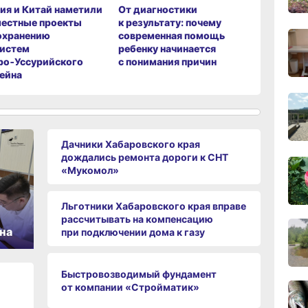
ия и Китай наметили
От диагностики
В август
естные проекты
к результату: почему
крае про
охранению
современная помощь
бизнес‑м
11:43
истем
ребенку начинается
для пред
вчер
ро‑Уссурийского
с понимания причин
ейна
11:09
вчер
Дачники Хабаровского края
10:33
дождались ремонта дороги к СНТ
вчер
«Мукомол»
10:10
Льготники Хабаровского края вправе
вчер
рассчитывать на компенсацию
на
при подключении дома к газу
Быстровозводимый фундамент
09:52
от компании «Стройматик»
вчер