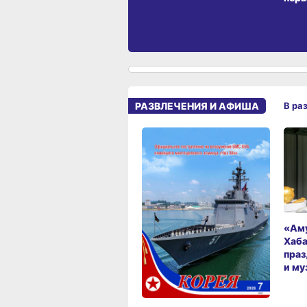
РАЗВЛЕЧЕНИЯ И АФИША
В ра
«Аму
Хаба
праз
и му