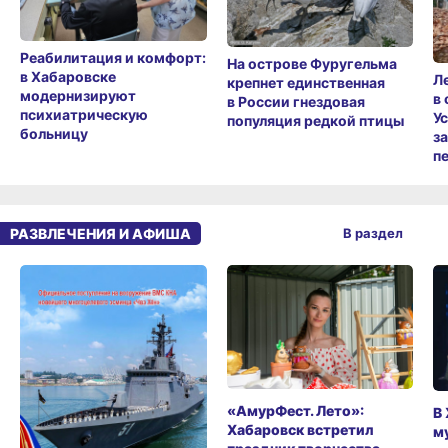
Реабилитация и комфорт:
На острове Фуругельма
в Хабаровске
Л
крепнет единственная
модернизируют
в
в России гнездовая
психиатрическую
У
популяция редкой птицы
больницу
з
п
РАЗВЛЕЧЕНИЯ И АФИША
В раздел
«АмурФест. Лето»:
В
Хабаровск встретил
м