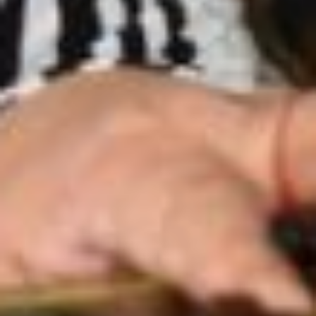
фрезировщиком работал Родился
сын.
Жизнь шла своим чередом. В 30 лет
молодая мама решила продолжить
своё образование и поступила
в Хабаровский институт народного
хозяйства (сейчас это Институт
экономики и права). Училась сначала
на вечернем, потом перевелась
на заочное и через пять лет
вернулась на завод им. Кирова
дипломированным бухгалтером.
Начало 90-х годов колесом прошлось
по всем заводам и фабрикам. Пошли
сокращения, под которые попала
и Екатерина Александровна.
Поначалу её взяли в кооператив,
а потом и вовсе пришлось осесть
дома. Развод с мужем,
подрастающий сын — нужно было
как-то зарабатывать на жизнь.
Работала на дому — вела отчётную
бухгалтерию сразу нескольких