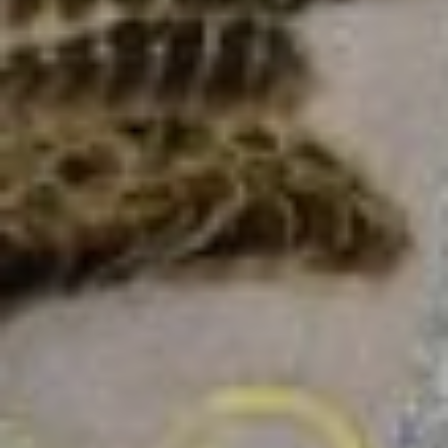
что до сих пор вызывают страх.
— Мама моя умела лечить людей,
была настоящей и очень сильной
шаманкой, — рассказывает она. — И
бывало, что ночью я вскакивала от её
криков. Это она шаманить начинала.
Предчувствовала, что кто-то
приехать должен, и призывала
на помощь Бога и наших духов,
делала жертвоприношения.
Екатерина Александровна
рассказала, как нанайцы становятся
шаманами. Оказывается, умение
колдовать не передаётся у них
по крови из поколения в поколение,
как у славянских народов. Шаманить
могут только те, у кого с детства
видны экстрасенсорные способности.
— У мамы такие способности к 12
годам уже хорошо проявились. Она
могла предсказывать,
предчувствовать события, с духами
разговаривать, — продолжает
Екатерина. — И вот тогда созвали