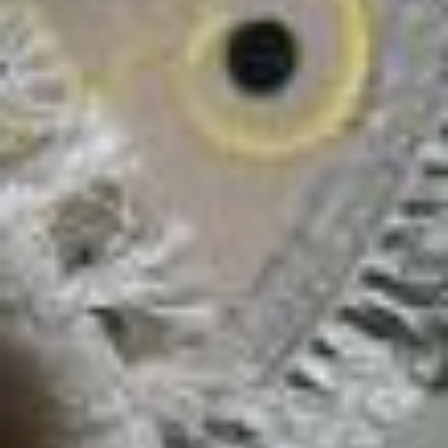
всех шаманов, их много в то время
по Амуру было. Они девочке
испытания устроили и только потом
«поставили на шаманство». Без этого
ни один обряд проводить нельзя.
Маленькая Катя очень пугалась, когда
мама начинала шаманить, приносила
в жертву петуха и наговаривала
над его кровью известные ей
молитвы. А если приехать должен
был человек недобрый, шаманка
заранее выгоняла из дома плохих
духов. У славян говорят «чертей
гонять».
Страх настолько засел в душе
девушки, что к 23 годам она пришла
к православию, покрестилась
и отправилась на лечение... к русской
знахарке тёте Маше, которая
молитвами выгоняла застарелый
испуг.