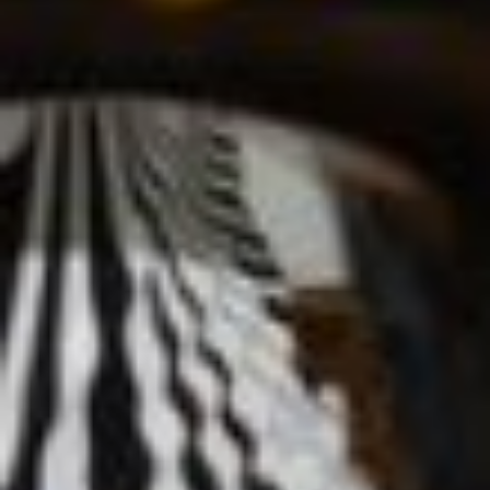
там на токарей, а специальность
называлась техник-технолог. Почему-
то это был самый «девчачий»
факультет в «мужском» учебном
заведении.
Проучившись полтора года
на дневном отделении, Екатерина
перевелась на вечернее и пошла
работать на судостроительный завод
им. Кирова, в ту самую «бригаду
метёлок». В обязанности бригады
входила полная уборка «до блеска»
нового судна перед тем, как его
сдадут. Через год на этом же заводе
она окончила курсы автокарщиц
и пересела на автокар.
Получив диплом токаря, перешла
на судоремонтный завод 179.
Практики никакой не было, поэтому
сначала встала к станку ученицей. И
уже через год победила в конкурсе
«Лучший токарь завода», получив
в подарок большие часы. На том же
заводе познакомилась с мужем, он