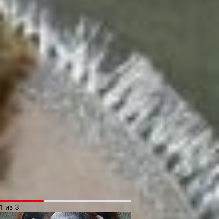
с мамой договорились: творог,
сметану насобирают и по очереди
продавать в город едут. Когда мама
уезжает, несёт меня сестре. Та
и свою дочку, и меня грудью кормит.
А когда сестра уезжает, дочку к нам
приносит. И мама кормит и меня,
и внучку свою. Вот такой жизненный
парадокс...
Первое воспоминание из детства —
большая керосиновая лампа
и лучины, которые строгала мама.
Электричества в деревне не было.
Потом привезли в село дизель,
и вместе с ним приехал дядя Вова-
дизелист. Как стемнеет и до 12 ночи
он давал свет. А вслед за ним стали
в деревенский клуб привозить кино...
1 из 3