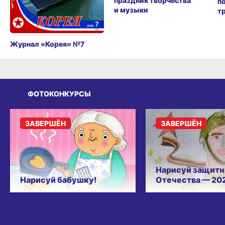
праздник творчества
п
и музыки
т
Журнал «Корея» №7
ФОТОКОНКУРСЫ
ЗАВЕРШЁН
ЗАВЕРШЁН
Нарисуй защитн
Нарисуй бабушку!
Отечества — 20