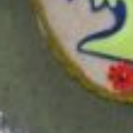
нанайской семье зарабатывать
на хлеб.
Она родилась в рыболовецком селе
Марковка, что за Амуром. Сейчас
на месте этого села дачный посёлок.
— Я младшая в семье, поздний
ребёнок, — рассказывает Екатерина
Александровна. — Четверо старших
ещё до войны родились, а я и брат —
уже послевоенные. Отец всю войну
служил на Дальневосточной границе,
только в 46-ом вернулся. Мама
бригадиром рыболовецкой бригады
работала, и отец в рыбаки пошёл. Вот
так и получилось: старшие уже
отдельно жили. В 1951 году родился
мой брат, а в 54-ом я на свет
появилась. Родители работали, своё
хозяйство держали, огород
обрабатывали. Тридцать соток только
картошкой и тыквой засаживали,
скотину этим кормили. А ещё так
получилось: у сестры на месяц
раньше меня дочка родилась. И они