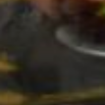
организаций. И решила вспомнить
давнее ремесло, которое когда-то
помогало им с мамой зарабатывать
на хлеб насущный.
— Мама, когда шить перестала,
раздала всё, — продолжает
мастерица. — А я всегда неплохо
рисовала. Вот и восстанавливала
узоры по памяти, придумывала что-то
своё, искала инструменты.
Обратилась к племяннице, она
прислала лекала моей сестры. В
общем, с миру по нитке получились
тапочки. Ну, и, как мама, пошла
торговать на рынок. Кстати, сейчас
я шью и тапки-шлёпки без задников. У
нанайцев таких тапочек нет. Стала
делать их по желанию покупателей.
Сейчас Екатерина Александровна
Сунгоркина — ведущий специалист
Хабаровского Центра городских
нанайцев «Бури». Работает
со школьниками, проводит мастер-
классы, шьёт коврики и делает