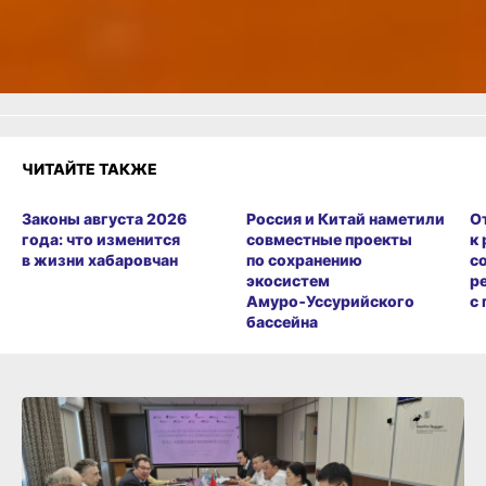
2
2
1
Грустно
Злость
Разочарование
ЧИТАЙТЕ ТАКЖЕ
Законы августа 2026
Россия и Китай наметили
О
года: что изменится
совместные проекты
к
в жизни хабаровчан
по сохранению
с
экосистем
р
Амуро‑Уссурийского
с
бассейна