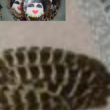
— Я недавно 70-летие отметила, так
вот, за свою жизнь весь технический
прогресс повидала, — улыбается
женщина.
А ещё вспоминает мастерица,
как отмечали День рыбака. В
центральной усадьбе, что находилась
в пригороде Хабаровска, на Втором
Воронеже, накрывали огромный стол
со всякими вкусностями, и из бригад
приезжали все, кто мог. Однажды
на такой праздник взял старший брат
с собой маленькую Катю. И девочке
на всю жизнь запомнился вкус
сладкого сгущённого молока
из банки.
Это всё светлые воспоминания. Но
есть в жизни мастерицы и другие, те,