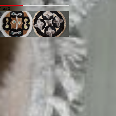
1 из 3
— И знаете, помогла она мне,
вылечила. Я хоть спать нормально
стала, а то ж до этого времени
неделями бессонницей маялась, —
делится Екатерина Александровна.
Но всё это было потом. А пока
в беззаботном детстве были речка
и лес, домашние хлопоты и друзья-
приятели.
В Марковке Катя окончила
четырёхлетку и отправилась получать
образование в Новокуровку, где был
интернат для народов Севера. В 1967
году старшая сестра с семьёй уже
жила в пригороде Хабаровска. Они