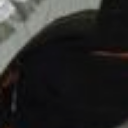
стыдно было!
В обязанности девочек входило
переводить с бумаги на ткань узоры
и вырезать их ножницами. А ещё —
искать всякие обрезки. Дерматин
тогда в большом дефиците был, а уж
про натуральную кожу можно было
только мечтать. Недалеко от 38
школы в то время работал
кожгалантерейный цех, где
в основном шили сумки,
а неликвидные обрезки выбрасывали.
Девочки приходили на помойку цеха
и собирали драгоценный материал.
На подкладку покупали солдатские
шинели.
— Сегодня я спокойно могу прийти
в магазин и купить всё, что мне
нужно. Есть даже любимые торговые
точки, где меня уже знают
и предлагают именно то,
что необходимо для шитья, — делится
Е. Сунгоркина. — Единственное —