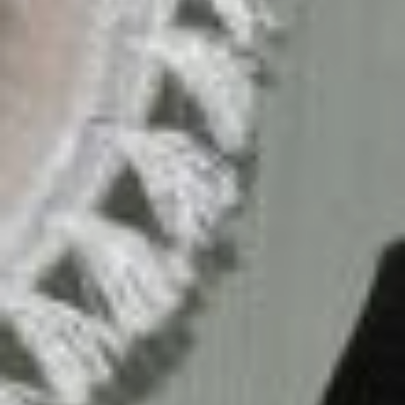
построили большой дом, а маленький
домик по соседству, который когда-
то выделил им рыболовецкий колхоз,
отдали маме. Здесь, на Третьем
Воронеже, Катя пошла в 7 класс.
К тому времени отец уже умер,
а мама не работала, получала пенсию
12 рублей. Жить как-то надо было. И
мама, вспомнив старое ремесло,
взялась шить нанайские тапочки.
— Потом к нам присоединилась
старшая сестра и соседка, — говорит
рукодельница. — Шили и взрослые
тапочки, которые по три рубля
продавали, и детские по рублю. Вот
нашьём с мамой за неделю 25-30
пар. В воскресенье она едет на рынок
продавать, а у меня выходной.
Неплохо покупали. Как-то торговать
отправили меня с племянницей,
дочкой старшей сестры. А нам по 14
лет только исполнилось. Выставили
мы тапочки на прилавок, а сами
под него спрятались. До того нам