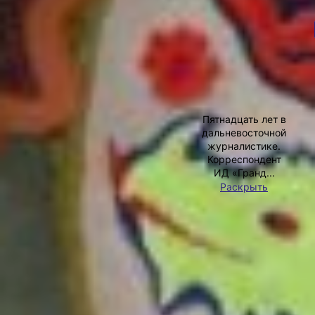
Екатерины Сунгоркиной.
АВТОР
...Катю привязали за ногу верёвкой,
и она потихоньку стала проползать
внутрь огромного механизма. Такое
дело могла сделать только она,
невысокая, худенькая, юркая 16-
летняя девчонка. Вот и ползала
Ирина
с тряпкой в руках по всему
Климченко
машинному отделению нового, «с
Пятнадцать лет в
иголочки», корабля, стирая малейшие
дальневосточной
следы масла... С того времени
журналистике.
прошло больше 50 лет, но свою
Корреспондент
«бригаду метёлок», в которой
ИД «Гранд...
работала на Хабаровском заводе им.
Раскрыть
Кирова, она вспоминает и по сей
день.
Фото:
Сегодня Екатерина Сунгоркина —
Ирина
известный в Хабаровске нанайский
Климченко
мастер рукоделия. Её расшитые
национальными узорами тапочки,
коврики и сувениры знают далеко
за пределами города. А когда-то,
в конце 60-х годов прошлого века,
это мастерство помогало большой