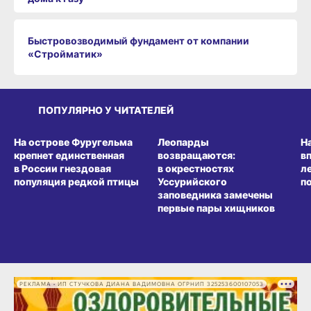
Быстровозводимый фундамент от компании
«Стройматик»
ПОПУЛЯРНО У ЧИТАТЕЛЕЙ
СРЕДА ОБИТАНИЯ
СРЕДА ОБИТАНИЯ
СР
На острове Фуругельма
Леопарды
Н
крепнет единственная
возвращаются:
в
в России гнездовая
в окрестностях
л
популяция редкой птицы
Уссурийского
п
заповедника замечены
первые пары хищников
РЕКЛАМА • ИП СТУЧКОВА ДИАНА ВАДИМОВНА ОГРНИП 325253600107053