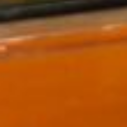
сувенирную продукцию. Например,
её медали из кожи и меха вручали
в Нанайском районе победителям
игры в нанайские шашки апокачи.
Несколько её работ — картины
из перьев птиц — находятся сейчас
на выставке в галерее «Арт-
подвальчик» (0+).
А ещё есть у мастерицы мечта. Не
просто продолжать развитие
национального Центра, а найти себе
учеников. Таких, кому можно будет
передать все свои умения и навыки.
Чтобы не исчезла с дальневосточной
земли красота нанайского узора.
В ТЕМУ:
Серебряный крючок Лидии
Андреевой
Читайте нас в соцсетях:
ВКонтакте
,
Одноклассники,
Телеграм
или
Яндекс.Дзен
и
МАКС
Как вам материал?
Огонь!
Супер
Удивило