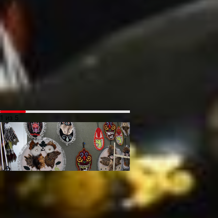
нужный мех не всегда купишь. Но
и здесь нашли выход из положения.
Кинула клич по знакомым. Кто-то
старую шубу принёс, кто-то шапку.
Шапки, правда, не всегда на тапочки
идут, ворс не так лежит. Но на другие
поделки очень подходят. А в то время
счастьем было хороший кусочек
найти...
1 из 5
Окончив 8-летку, девушка поступила
в механический техникум, что был
недалеко от дома. На факультет
холодной обработки метала. Учили