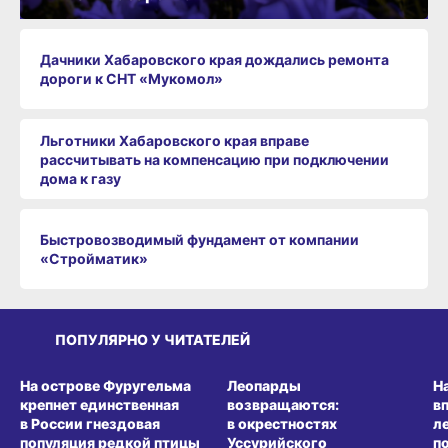
Дачники Хабаровского края дождались ремонта
дороги к СНТ «Мукомол»
Льготники Хабаровского края вправе
рассчитывать на компенсацию при подключении
дома к газу
Быстровозводимый фундамент от компании
«Стройматик»
ПОПУЛЯРНО У ЧИТАТЕЛЕЙ
СРЕДА ОБИТАНИЯ
СРЕДА ОБИТАНИЯ
СР
На острове Фуругельма
Леопарды
Н
крепнет единственная
возвращаются:
в
в России гнездовая
в окрестностях
л
популяция редкой птицы
Уссурийского
п