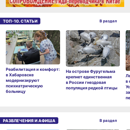
ТОП-10. СТАТЬИ
В раздел
Реабилитация и комфорт:
На острове Фуругельма
в Хабаровске
Л
крепнет единственная
модернизируют
в
в России гнездовая
психиатрическую
У
популяция редкой птицы
больницу
з
п
РАЗВЛЕЧЕНИЯ И АФИША
В раздел