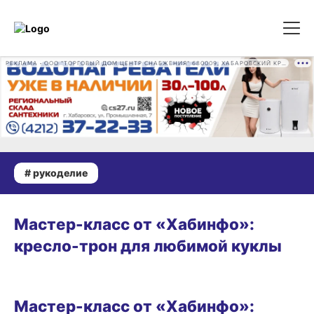
РЕКЛАМА • ООО "ТОРГОВЫЙ ДОМ ЦЕНТР СНАБЖЕНИЯ" 680009, ХАБАРОВСКИЙ КРАЙ, ГОРОД ХАБАРОВСК, ПРОМЫШЛЕННАЯ УЛ., Д. 7 ОГРН 1162724073930
# рукоделие
ВИТРИНА
Мастер-класс от «Хабинфо»:
кресло-трон для любимой куклы
ВИТРИНА
Мастер-класс от «Хабинфо»: