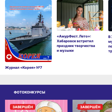
«АмурФест. Лето»:
В
Хабаровск встретил
м
праздник творчества
п
и музыки
т
Журнал «Корея» №7
ФОТОКОНКУРСЫ
ЗАВЕРШЁН
ЗАВЕРШЁН