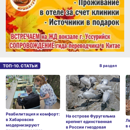
ТОП-10. СТАТЬИ
В раздел
Реабилитация и комфорт:
На острове Фуругельма
в Хабаровске
Л
крепнет единственная
модернизируют
в
в России гнездовая