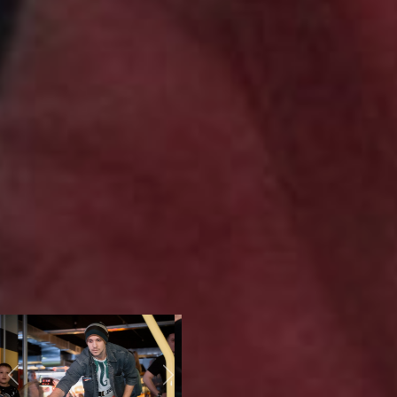
действуют.
Хабаровская лига
аэрохоккея – одна из шести
российских организаций,
которая проводит
официальные турниры. На
Дальнем Востоке
соревнования по аэрохоккею
проходят еще и в
Уссурийске, а самые
активные игроки живут по ту
сторону Урала. Наибольших
успехов добилась
федерация аэрохоккея
Санкт-Петербурга: в 2011
году культурная столица
принимала Чемпионат
Европы.
аэрохоккей
хабаровск
Previous
Next