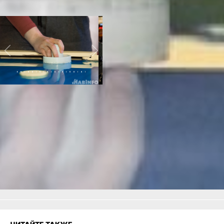
Zone «Магазинов Радости».
Фото автора
Previous
Next
Читайте нас в соцсетях:
ВКонтакте
,
Одноклассники,
Телеграм
или
Яндекс.Дзен
и
МАКС
Как вам материал?
Огонь!
Супер
Удивило
Грустно
Злость
Разочарование