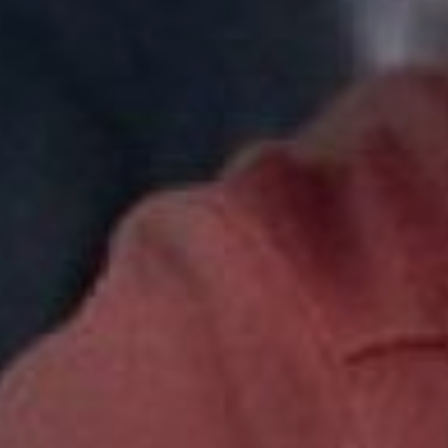
хороший. Решили
участвовать. Супруга в
финал не попала, а мне
повезло. Теперь надеюсь на
удачу в финале. Если не
выиграю, придется супруге
мне плейстейшн в подарок
покупать! – смеётся
Александр Долгушин.
аэрохоккей хабаровск
Финалист турнира
Александр Долгушин
Таких, как Александр,
большинство. Хотя
организаторы утверждают,
что из шестидесяти четырех