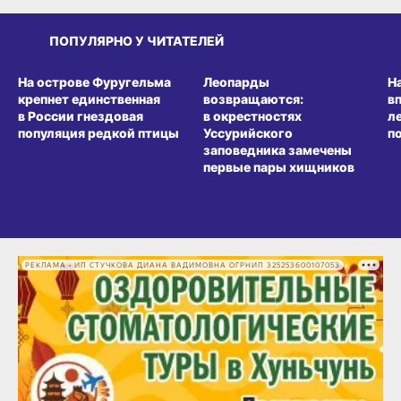
ПОПУЛЯРНО У ЧИТАТЕЛЕЙ
СРЕДА ОБИТАНИЯ
СРЕДА ОБИТАНИЯ
СР
На острове Фуругельма
Леопарды
Н
крепнет единственная
возвращаются:
в
в России гнездовая
в окрестностях
л
популяция редкой птицы
Уссурийского
п
заповедника замечены
первые пары хищников
РЕКЛАМА • ИП СТУЧКОВА ДИАНА ВАДИМОВНА ОГРНИП 325253600107053