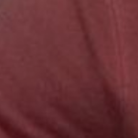
участников турнира есть и
те, кто за пять лет не
пропустил ни одного.
– В этом году решили
сделать два этапа по 32
человека, чтобы
присоединиться могли все
желающие. Большинство из
них – мужчины, поэтому мы
и решили приурочить турнир
ко Дню защитника
Отечества. Приз привлек
много новичков, но есть и те,
кто активно готовится к
нашим соревнованиям,
тренируются на Game Zone,
приводят с собой друзей,
жен и девушек. Обычно
именно такие люди и
выигрывают соревнования, –
рассказывает арт-директор
«Магазинов Радости»
Виолетта Сапрыкина.
аэрохоккей хабаровск