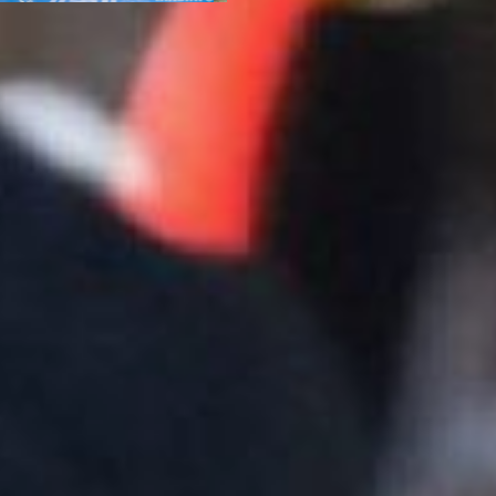
Дважды в год на протяжении
уже пяти лет любители
аэрохоккея устраивают
баталии на площадке
хабаровских
«Магазинов
Радости»
. В этом году
турнир ко Дню защитника
Отечества вызвал
особенный ажиотаж, ведь
помимо титула организаторы
обещают вручить
победителю желанный для
многих подарок – Playstation
4 Pro 1 Tb. Попробовать свои
силы решили даже не
слишком опытные игроки.
Некоторым из них удалось
пробиться в финал.
– Мы с женой играем не
часто. Так, раз в неделю
перед киносеансом или
после похода по магазинам.
А тут увидели, что приз