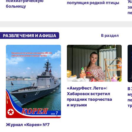
психиатрическую
У
популяция редкой птицы
больницу
з
п
РАЗВЛЕЧЕНИЯ И АФИША
В раздел
«АмурФест. Лето»:
В
Хабаровск встретил
м
праздник творчества
п
и музыки
т
Журнал «Корея» №7