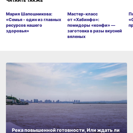
ЧИТАЙТЕ ТАКЖЕ
Мария Шапошникова:
Мастер-класс
П
«Семья - один из главных
от «Хабинфо»:
«
ресурсов нашего
помидоры «конфи» —
п
здоровья»
заготовка в разы вкусней
вяленых
Река повышенной готовности, Или ждать ли