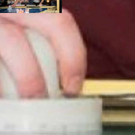
Российская сборная
регулярно входит в тройку
сильнейших команд Старого
Света, а некоторые
спортсмены добиваются
наивысших результатов и на
чемпионате мира. Так, в
2016 году сильнейшим
аэрохоккеистом планеты
стал россиянин Дмитрий
Павлов. Хабаровчанам о
таких высотах пока остается
только мечтать. Но кто знает,
к чему приведут баталии за
плейстейшн в торговом
центре?
А узнать, кому достанется
игровая приставка, и
поболеть за спортсменов-
любителей можно будет 23
февраля в 14:00 на Game