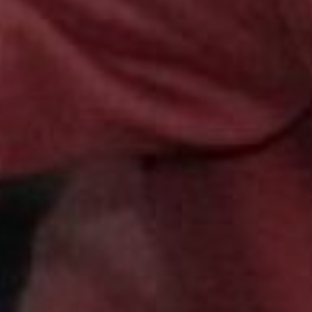
Арт-директор «Магазинов
Радости» Виолетта
Сапрыкина
Пока для Хабаровска 64
участника на турнире –
рекорд. Но организаторы
уже впечатлились
ажиотажем вокруг
соревнований и надеются
следующую аэрохоккейную
баталию сделать еще более
масштабной. А пока у нас о
развитии этого вида спорта
лишь задумываются, на
западе страны активно