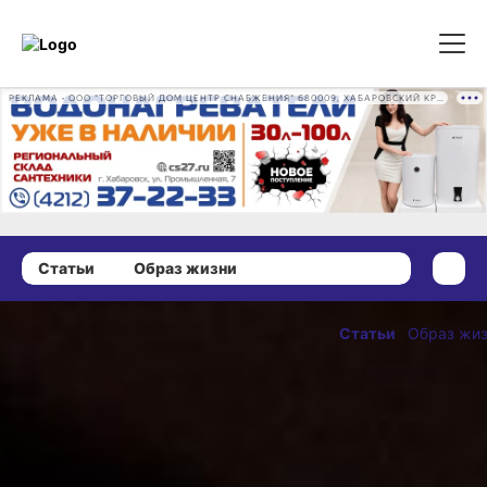
РЕКЛАМА • ООО "ТОРГОВЫЙ ДОМ ЦЕНТР СНАБЖЕНИЯ" 680009, ХАБАРОВСКИЙ КРАЙ, ГОРОД ХАБАРОВСК, ПРОМЫШЛЕННАЯ УЛ., Д. 7 ОГРН 1162724073930
Статьи
Образ жизни
21 февраля 2020 г., 13:33
Аэрохоккеисты
Статьи
Образ жи
скрестили
ОПУБЛИКОВАНО
биты в борьбе
21 февраля 2020 г., 1
за плейстейшн
Практически в каждом