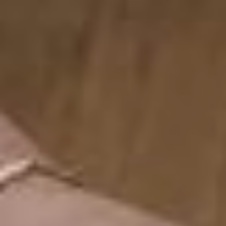
секретом:
— Рис лучше всего брать
для этого блюда
пропаренный, но перед
тем как его класть
в казан, нужно замочить
в кипятке минут на 20.
Тогда он и сварится
быстрее и будет
рассыпчатым, —
объяснила пенсионерка.
Когда плов начал
готовиться, клуб
наполнился невероятным
ароматом, который
заставлял всех подбегать
к кастрюле и проверять,
что происходит внутри.
— Не забудьте добавить
немного зиры! —
напомнила одна
из кулинарок, и тут же
поднялся спор о том,