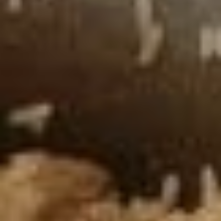
газеты невозможно
передать ароматов
и вкусов, но поверьте нам
на слово: готовят
в «Веселом кулинаре»
так, что «ум отъешь».
И вот, наконец, плов был
готов. Бабушки, сияя
от гордости за своё
творение, уселись
за стол, наслаждаясь
не только блюдом, но и
компанией друг друга.
Дегустировали
и обсуждали планы
на будущее.