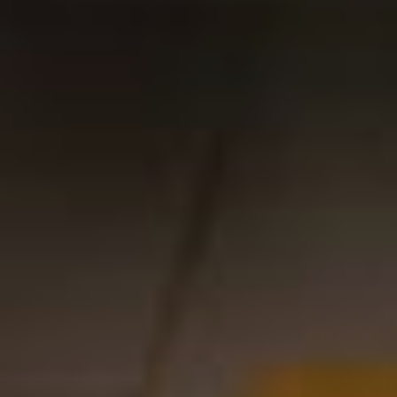
для обсуждений.
Собравшись вокруг
большого стола, они
начали подготавливать
ингредиенты. Золотистые
крупинки риса, яркие
морковки, свежая зелень
и пахучий чеснок — всё
это превратилось
в настоящий праздник.
Каждая из бабушек
по очереди делилась
своим секретом: одна
советовала, как выбрать
правильный сорт риса,
другая взяла на себя
задачу нарезки мяса,
тщательно выбирая
кусочки, чтобы они были
идеальными для жарки,
третья рассказывала
про специи.