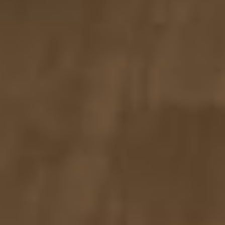
В воздухе витал аромат
лука, который медленно
обжаривался
на сковороде, и Зинаида
Васильевна поделилась
самым главным