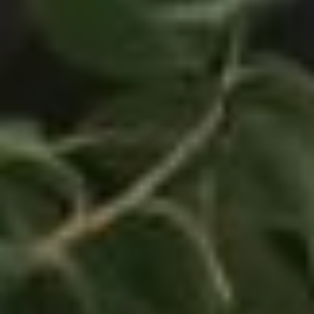
Но сегодня на повестке
дня плов. В процессе
готовки выяснилось,
что любят это
традиционное узбекское
блюдо почти все
участницы клуба, а вот
готовят дома для своих
близких лишь некоторые.
А уж кулинарные
секреты этого лакомства
знают и вовсе единицы.
— Мне больше блюда
из картошки нравятся. В
любом виде — жареная,