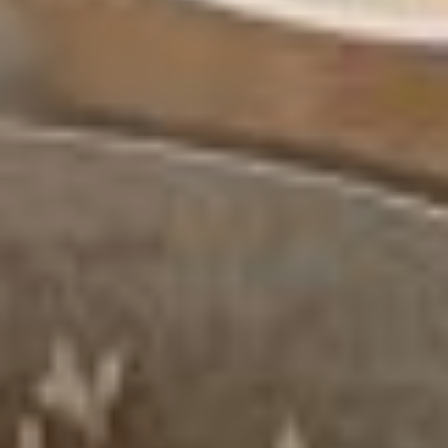
Пока плов готовился,
кулинарки из «Доверия»
начали сервировать стол:
аккуратно накрыли его
скатертью, расставили
тарелки. И тут, откуда
ни возьмись, появились
солёные огурцы,
квашеная капуста, грибы.
Оказалось,
что участницы
кулинарного клуба
заранее все это
принесли, чтобы
дегустация плова
превратилась
в дружеские посиделки.
Кто-то даже испек
пышных и румяных
булочек. Постаралась
каждая из участниц.
Жаль, на страницах