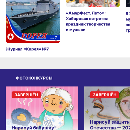
«АмурФест. Лето»:
В
Хабаровск встретил
м
праздник творчества
п
и музыки
т
Журнал «Корея» №7
ФОТОКОНКУРСЫ
ЗАВЕРШЁН
ЗАВЕРШЁН
Нарисуй защитн
Нарисуй бабушку!
Отечества — 20