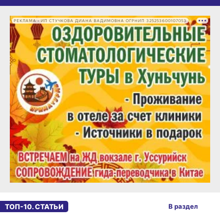
РЕКЛАМА • ИП СТУЧКОВА ДИАНА ВАДИМОВНА ОГРНИП 325253600107053
ТОП-10. СТАТЬИ
В раздел