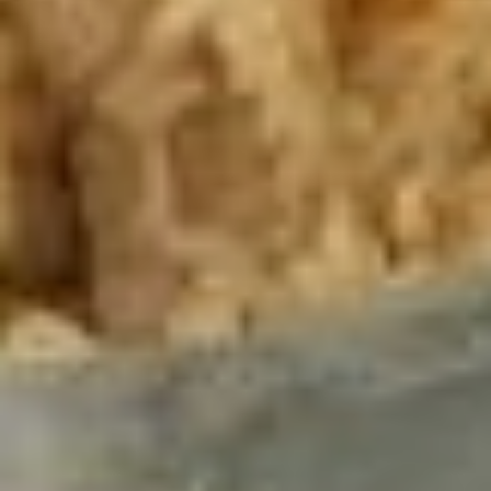
собираются здесь все
вместе раз в месяц.
За долгие годы жизни
наши бабушки научились
готовить любые блюда
так, что шеф-повара
самых именитых
заведений позавидуют.
Хабаровские
пенсионерки собираются
в «Доверии»
для дружеского общения.
Это и есть главный
секрет их кулинарных
посиделок.
В ТЕМУ:
«Семь» бабушек и один
юноша: Любимый тренер
хабаровских пенсионерок
работает в Истоке
Читайте нас в соцсетях:
ВКонтакте
,
Одноклассники,
Телеграм