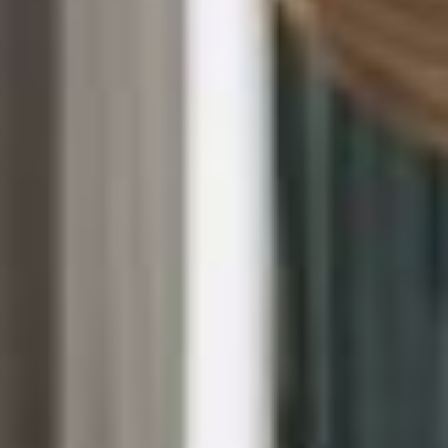
сама тянулась к ложке?
Клуб «Веселый кулинар»
хабаровские пенсионеры
организовали в центре
около года назад. С тех
пор любители вкусностей
и дружеских бесед
собираются раз в месяц,
чтобы приготовить
привычные и любимые
всеми блюда, но на новый
лад.
Завзятые хабаровские
кулинарки специально
для «заседаний» своего
клуба даже пошили
красивые фартуки
и поварские колпаки
да косынки — нарядными
и готовится веселее.
За это время уже успели
поделиться друг с другом
секретами приготовления
окрошки и даже немного