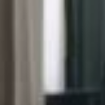
поспорить, как вкуснее:
на квасе или кефире?
Делали бутерброды
с многочисленными
вариантами «намазок»,
а на Масленицу напекли
стопку блинов высотой
полметра. Перед Новым
годом научились крутить
роллы, а потом осваивали
рецепт ленивых
голубцов… Всего и не
перечислить.