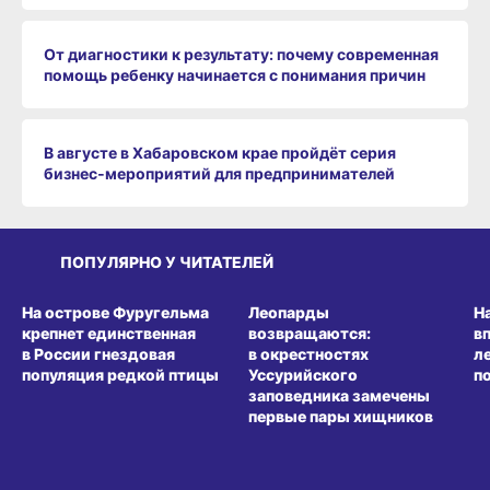
От диагностики к результату: почему современная
помощь ребенку начинается с понимания причин
В августе в Хабаровском крае пройдёт серия
бизнес‑мероприятий для предпринимателей
ПОПУЛЯРНО У ЧИТАТЕЛЕЙ
СРЕДА ОБИТАНИЯ
СРЕДА ОБИТАНИЯ
СР
На острове Фуругельма
Леопарды
Н
крепнет единственная
возвращаются:
в
в России гнездовая
в окрестностях
л
популяция редкой птицы
Уссурийского
п
заповедника замечены
первые пары хищников