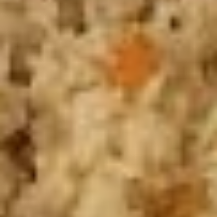
Кто-то вот-вот снова
станет бабушкой, кто-то
решил посадить новые
сорта помидоров
на дачном участке, а кто-
то собирается поехать
в путешествие. Тем
для разговоров
у седовласых «девчат»,
как они сами себя
называют, не перечесть.
Ведь не для готовки они