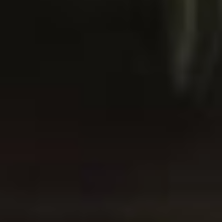
и добавляйте картошку.
Нужно ее нарезать
кубиками покрупнее.
Специи и соль по вкусу.
Заливаете все водой,
а когда она начнет
выкипать — блюдо
готово! Вот приготовите,
вспомните меня добрым
словом.
Ну, что ж, Зинаида
Васильевна, большое
спасибо за рецепт!
Домашние оценили,
действительно вышло
очень вкусно, а самое
главное — очень просто.
Но вернемся к плову. На
кулинарный мастер-
класс пенсионерки,
как всегда, пришли
не только с продуктами,
но и с доброй улыбкой
и широкими темами