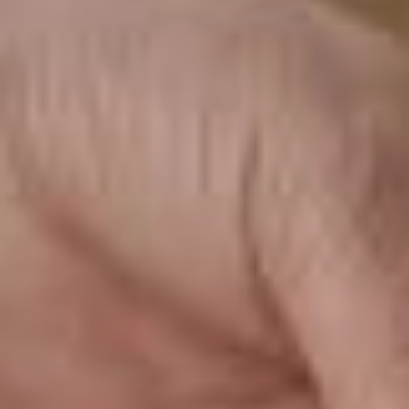
сколько именно
приправы нужно.
— А посолить-то
не забыли? — вопрошала
другая.
— Как думаете, морковки
достаточно тут? —
переживала третья.
— А чеснок когда будем
класть? Чистить его
или целиком? —
беспокоилась четвертая.
— Плов у нас получился
не узбекский,
а пенсионерский. С
душой! — пошутила
Валентина Николаевна.
Она завсегдатай
кулинарных посиделок.
Но признается,
что готовит дома
не часто. Дети и внуки
разъехались, а одной
много ль надо. Поэтому