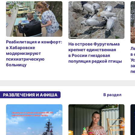
Реабилитация и комфорт:
На острове Фуругельма
в Хабаровске
Л
крепнет единственная
модернизируют
в
в России гнездовая
психиатрическую
У
популяция редкой птицы
больницу
з
п
РАЗВЛЕЧЕНИЯ И АФИША
В раздел