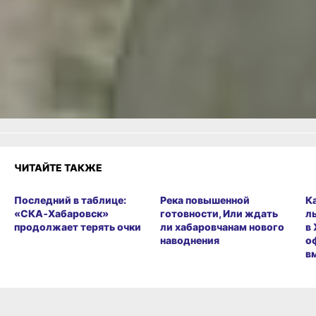
или
Яндекс.Дзен
и
МАКС
Как вам материал?
Огонь!
Супер
1
Удивило
Грустно
Злость
Разочарование
ЧИТАЙТЕ ТАКЖЕ
Последний в таблице:
Река повышенной
К
«СКА‑Хабаровск»
готовности, Или ждать
л
продолжает терять очки
ли хабаровчанам нового
в
наводнения
о
в