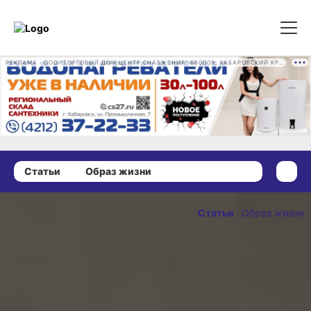
РЕКЛАМА • ООО "ТОРГОВЫЙ ДОМ ЦЕНТР СНАБЖЕНИЯ" 680009, ХАБАРОВСКИЙ КРАЙ, ГОРОД ХАБАРОВСК, ПРОМЫШЛЕННАЯ УЛ., Д. 7 ОГРН 1162724073930
Статьи
Образ жизни
30 марта 2025 г., 14:00
Хабаровские
Статьи
Образ жизни
бабушки
ОПУБЛИКОВАНО
знают
30 марта 2025 г., 14:00
главный
секрет