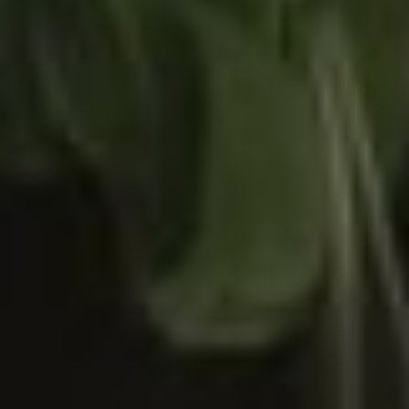
вареная, тушенная.
Хотите, я вас научу
такому рецепту, пальчики
оближете? Мне его
открыл мой свекор, и с
тех пор в нашей семье
это любимое блюдо, —
говорит Зинаида
Васильевна.
Она сегодня на кухне
за главную. Деловито
помешивает мясо
в казане и делится
со мной рецептом:
— Записывайте!
Понадобится высокая
сковорода. Нарезаете
мясо кусочками, любое,
какое любите, и на
сковородку, потом туда
же лука и морковки.
Обжарили почти
до готовности