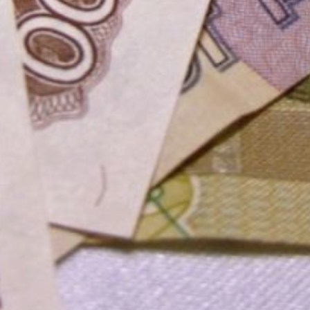
«построил — оформи»,
в соответствии с которым
эксплуатировать
построенные здания
и сооружения можно
будет только после
возникновения прав
на них.
Однако данные законы
не предусматривают
введение новых налогов
в отношении объектов
капитального
строительства, новых
методов их исчисления,
а также новых видов
ответственности либо
штрафов
за неиспользование
земельных участков.
Порядок налогообложения
хозпостроек установлен
Налоговым кодексом