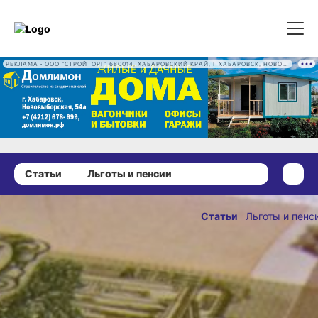
РЕКЛАМА • ООО "СТРОЙТОРГ" 680014, ХАБАРОВСКИЙ КРАЙ, Г ХАБАРОВСК, НОВОВЫБОРГСКАЯ УЛ, Д. 54А ОГРН 1222700016186
Статьи
Льготы и пенсии
26 марта 2025 г., 18:32
Информация
Статьи
Льготы и пенс
о новых
ОПУБЛИКОВАНО
налогах
26 марта 2025 г., 18:32
оказалась
ложной: