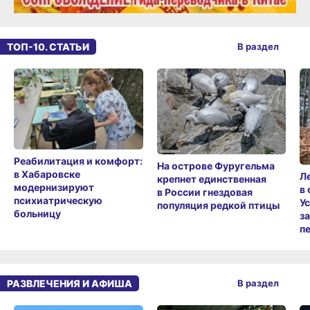
ТОП-10. СТАТЬИ
В раздел
Реабилитация и комфорт:
На острове Фуругельма
в Хабаровске
Л
крепнет единственная
модернизируют
в
в России гнездовая
психиатрическую
У
популяция редкой птицы
больницу
з
п
РАЗВЛЕЧЕНИЯ И АФИША
В раздел