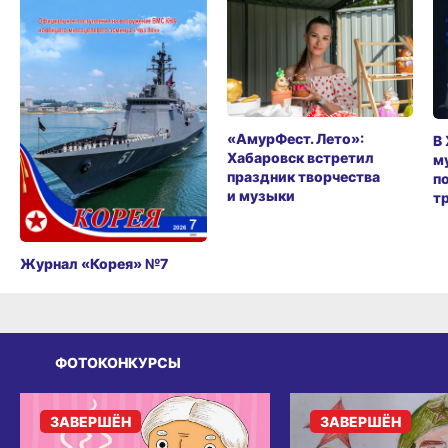
«АмурФест. Лето»:
В
Хабаровск встретил
м
праздник творчества
п
и музыки
т
Журнал «Корея» №7
ФОТОКОНКУРСЫ
ЗАВЕРШЁН
ЗАВЕРШЁН