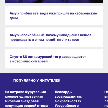
Амур прибывает: вода уже пришла на хабаровские
дачи
Амур непокорённый: почему наводнения нельзя
предсказать и с чем придётся считаться
Спустя 80 лет: амурский тигр возвращается
в исторический ареал
ПОПУЛЯРНО У ЧИТАТЕЛЕЙ
СРЕДА ОБИТАНИЯ
СРЕДА ОБИТАНИЯ
СР
На острове Фуругельма
Леопарды
Н
крепнет единственная
возвращаются:
в
в России гнездовая
в окрестностях
л
популяция редкой птицы
Уссурийского
п