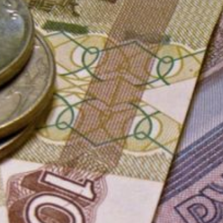
от декларирования.
Управление росреестра
по Хабаровскому краю
опровергло информацию
о новом налоге на дачные
строения — в интернете
«гуляла» недостоверная
информация.
Действительно, с 1 марта
2025 года вступили в силу
два федеральных закона.
Закон № 307-ФЗ
определяет, что такое
освоение земельных
участков, которые
расположены в границах
населённых пунктов,
садовых и огородных
земельных участков,
и устанавливает сроки,
когда нужно приступить
к их использованию.
Законом № 487-ФЗ
вводится принцип