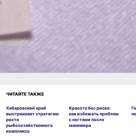
ранее и действует
без изменений.
Читайте нас в соцсетях:
ВКонтакте
,
Одноклассники,
Телеграм
или
Яндекс.Дзен
и
МАКС
Как вам материал?
Огонь!
Супер
Удивило
Грустно
Злость
Разочарование
ЧИТАЙТЕ ТАКЖЕ
Хабаровский край
Красота без риска:
Г
выстраивает стратегию
как избежать проблем
п
роста
с ногтями после
рыбохозяйственного
маникюра
комплекса